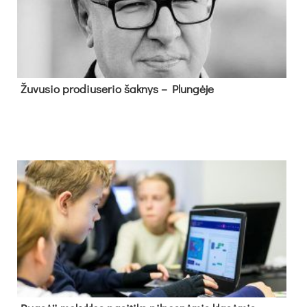
Žu­vu­sio pro­diu­se­rio šak­nys – Plun­gė­je