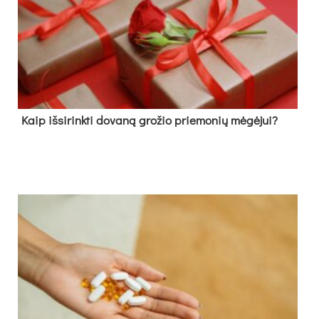
Kaip išsirinkti dovaną grožio priemonių mėgėjui?