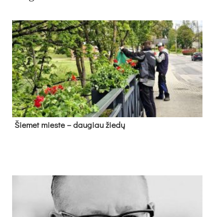
Šie­met mies­te – dau­giau žie­dų