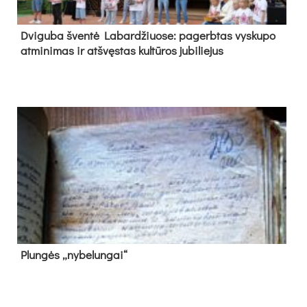
Dvi­gu­ba šven­tė La­bar­džiuo­se: pa­gerb­tas vys­ku­po
at­mi­ni­mas ir at­švęs­tas kul­tū­ros ju­bi­lie­jus
Plun­gės „ny­be­lun­gai“