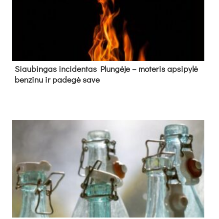
Siau­bin­gas in­ci­den­tas Plun­gė­je – mo­te­ris ap­si­py­lė
ben­zi­nu ir pa­de­gė sa­ve