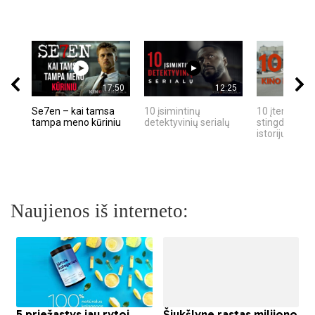
17:50
12:25
Se7en – kai tamsa
10 įsimintinų
10 įtemptų, k
tampa meno kūriniu
detektyvinių serialų
stingdančių k
istorijų
Naujienos iš interneto: