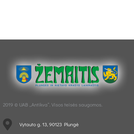
2019 © UAB „Antikva“. Visos teisės saugomos.
Vytauto g. 13, 90123 Plungė