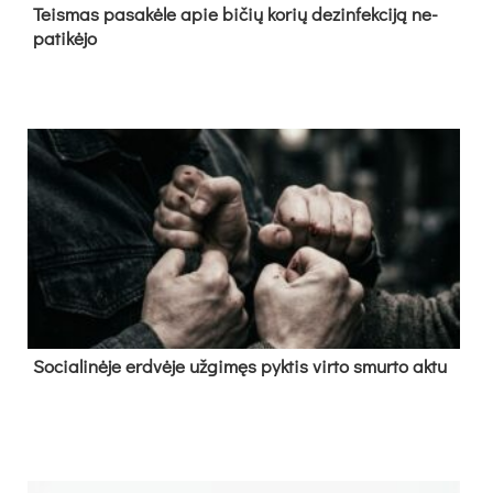
Teis­mas pa­sa­kė­le apie bi­čių ko­rių de­zin­fek­ci­ją ne­
pa­ti­kė­jo
So­cia­li­nė­je erd­vė­je už­gi­męs pyk­tis vir­to smur­to ak­tu