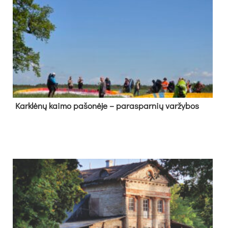
Kark­lė­nų kai­mo pa­šo­nė­je – pa­ras­par­nių var­žy­bos