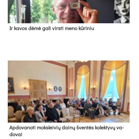
Ir ka­vos dė­mė ga­li virs­ti me­no kū­ri­niu
Ap­do­va­no­ti moks­lei­vių dai­nų šven­tės ko­lek­ty­vų va­
do­vai