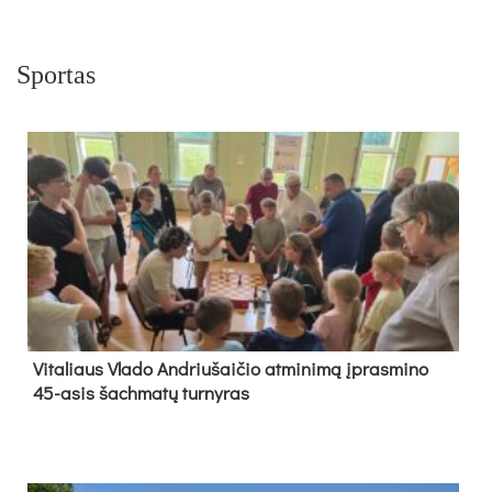
Sportas
Vi­ta­liaus Vla­do And­riu­šai­čio at­mi­ni­mą įpras­mi­no
45-asis šach­ma­tų tur­ny­ras