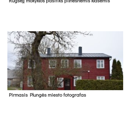
Rug­sė­jį mo­kyk­los pa­si­tiks pil­nes­nė­mis kla­sė­mis
Pir­ma­sis Plun­gės mies­to fo­tog­ra­fas