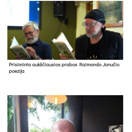
Pri­si­min­ta aukš­čiau­sios pra­bos Rai­mon­do Jo­nu­čio
poe­zi­ja