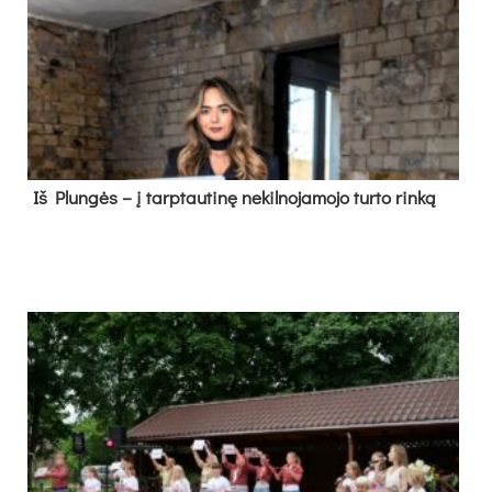
Iš Plungės – į tarptautinę nekilnojamojo turto rinką