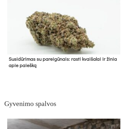
Su­si­dū­ri­mas su pa­rei­gū­nais: ras­ti kvai­ša­lai ir ži­nia
apie paieš­ką
Gyvenimo spalvos