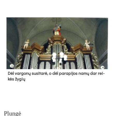
Dėl var­go­nų su­si­ta­rė, o dėl pa­ra­pi­jos na­mų dar rei­
kės žy­gių
Plungė