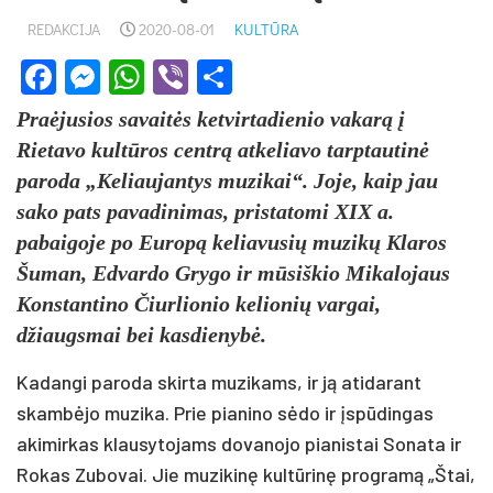
REDAKCIJA
2020-08-01
KULTŪRA
Facebook
Messenger
WhatsApp
Viber
Share
Praėjusios savaitės ketvirtadienio vakarą į
Rietavo kultūros centrą atkeliavo tarptautinė
paroda „Keliaujantys muzikai“. Joje, kaip jau
sako pats pavadinimas, pristatomi XIX a.
pabaigoje po Europą keliavusių muzikų Klaros
Šuman, Edvardo Grygo ir mūsiškio Mikalojaus
Konstantino Čiurlionio kelionių vargai,
džiaugsmai bei kasdienybė.
Kadangi paroda skirta muzikams, ir ją atidarant
skambėjo muzika. Prie pianino sėdo ir įspūdingas
akimirkas klausytojams dovanojo pianistai Sonata ir
Rokas Zubovai. Jie muzikinę kultūrinę programą „Štai,