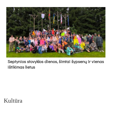
Sep­ty­nios sto­vyk­los die­nos, šim­tai šyp­se­nų ir vie­nas
iš­ti­ki­mas lie­tus
Kultūra