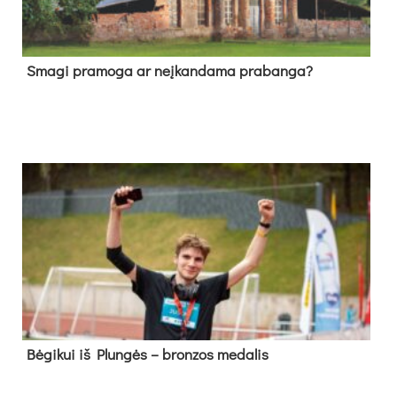
Sma­gi pra­mo­ga ar neį­kan­da­ma pra­ban­ga?
Bė­gi­kui iš Plun­gės – bron­zos me­da­lis