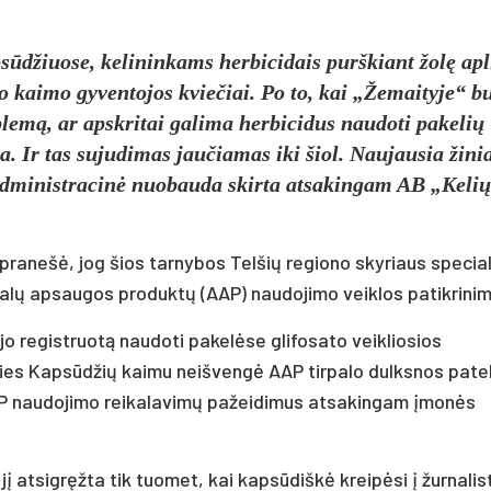
sūdžiuose, kelininkams herbicidais purškiant žolę ap
šio kaimo gyventojos kviečiai. Po to, kai „Žemaityje“ b
blemą, ar apskritai galima herbicidus naudoti pakelių
a. Ir tas sujudimas jaučiamas iki šiol. Naujausia žini
, administracinė nuobauda skirta atsakingam AB „Kelių
pranešė, jog šios tarnybos Telšių regiono skyriaus special
ugalų apsaugos produktų (AAP) naudojimo veiklos patikrinim
jo registruotą naudoti pakelėse glifosato veikliosios
e ties Kapsūdžių kaimu neišvengė AAP tirpalo dulksnos pat
AP naudojimo reikalavimų pažeidimus atsakingam įmonės
jį atsigręžta tik tuomet, kai kapsūdiškė kreipėsi į žurnalis