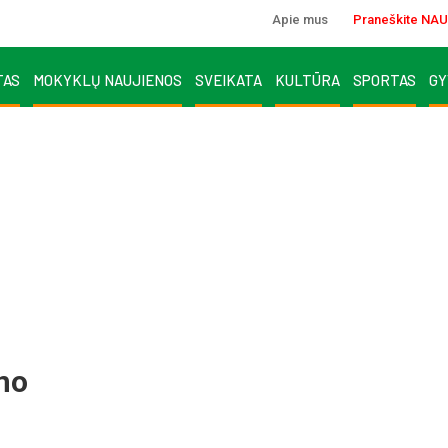
Apie mus
Praneškite NAU
TAS
MOKYKLŲ NAUJIENOS
SVEIKATA
KULTŪRA
SPORTAS
GY
ino