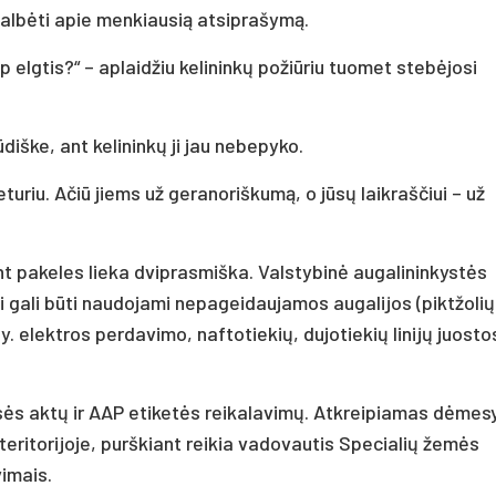
u kalbėti apie menkiausią atsiprašymą.
ip elgtis?“ – aplaidžiu kelininkų požiūriu tuomet stebėjosi
iške, ant kelininkų ji jau nebepyko.
turiu. Ačiū jiems už geranoriškumą, o jūsų laikraščiui – už
int pakeles lieka dviprasmiška. Valstybinė augalininkystės
dai gali būti naudojami nepageidaujamos augalijos (piktžolių
y. elektros perdavimo, naftotiekių, dujotiekių linijų juosto
eisės aktų ir AAP etiketės reikalavimų. Atkreipiamas dėmesys
teritorijoje, purškiant reikia vadovautis Specialių žemės
imais.