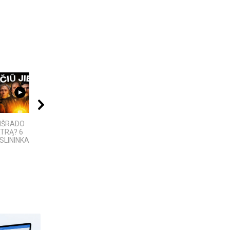
06:28
04:13
11:00
 IŠRADO
5 įdomūs faktai apie
5 MOKSLINIAI
TRĄ? 6
„TikTok“: ką reiškia
EKSPERIMENTAI,
LININKAI,...
pavadinimas ir ne tik
KURIE SUKRĖTĖ...