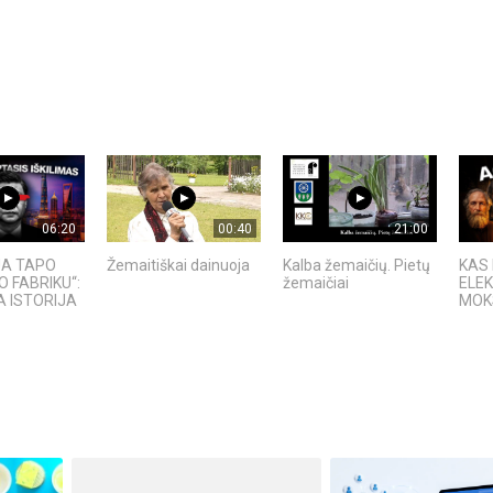
06:20
00:40
21:00
IJA TAPO
Žemaitiškai dainuoja
Kalba žemaičių. Pietų
KAS
O FABRIKU“:
žemaičiai
ELEK
 ISTORIJA
MOKS