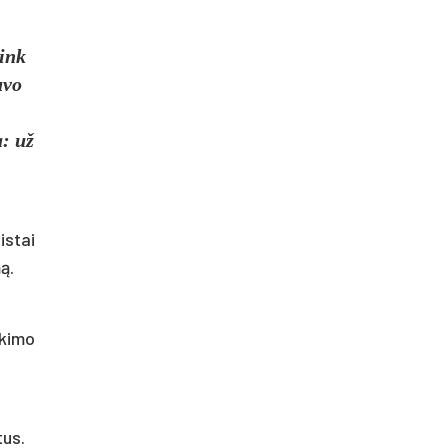
link
uvo
a: už
istai
ą.
ekimo
tus.