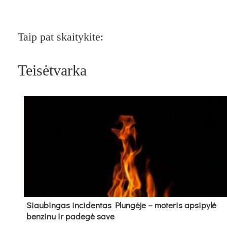
Taip pat skaitykite:
Teisėtvarka
Siau­bin­gas in­ci­den­tas Plun­gė­je – mo­te­ris ap­si­py­lė
ben­zi­nu ir pa­de­gė sa­ve