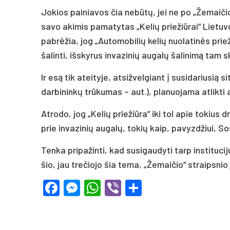
Jokios painiavos čia nebūtų, jei ne po „Žemaičio
savo akimis pamatytas „Kelių priežiūrai“ Lietuv
pabrėžia, jog „Automobilių kelių nuolatinės pr
šalinti, išskyrus invazinių augalų šalinimą tam
Ir esą tik ateityje, atsižvelgiant į susidariusią 
darbininkų trūkumas – aut.), planuojama atlikti a
Atrodo, jog „Kelių priežiūra“ iki tol apie tokius 
prie invazinių augalų, tokių kaip, pavyzdžiui, S
Tenka pripažinti, kad susigaudyti tarp institucij
šio, jau trečiojo šia tema, „Žemaičio“ straipsni
Facebook
Messenger
WhatsApp
Viber
Share