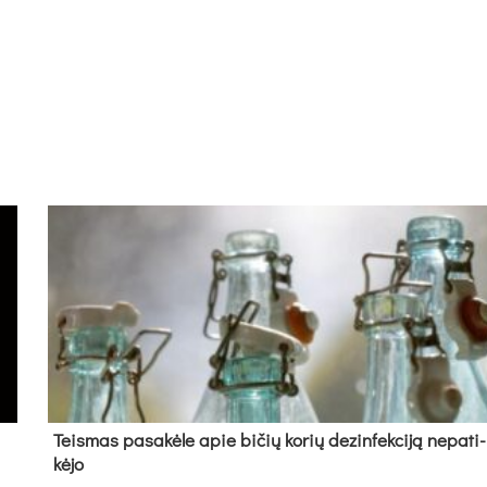
Teis­mas pa­sa­kė­le apie bi­čių ko­rių de­zin­fek­ci­ją ne­pa­ti­
kė­jo