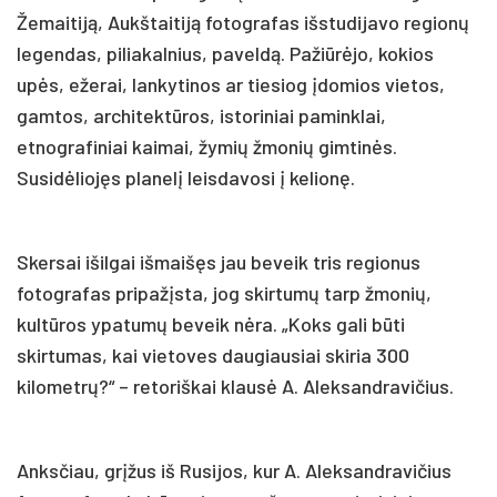
Žemaitiją, Aukštaitiją fotografas išstudijavo regionų
legendas, piliakalnius, paveldą. Pažiūrėjo, kokios
upės, ežerai, lankytinos ar tiesiog įdomios vietos,
gamtos, architektūros, istoriniai paminklai,
etnografiniai kaimai, žymių žmonių gimtinės.
Susidėliojęs planelį leisdavosi į kelionę.
Skersai išilgai išmaišęs jau beveik tris regionus
fotografas pripažįsta, jog skirtumų tarp žmonių,
kultūros ypatumų beveik nėra. „Koks gali būti
skirtumas, kai vietoves daugiausiai skiria 300
kilometrų?“ – retoriškai klausė A. Aleksandravičius.
Anksčiau, grįžus iš Rusijos, kur A. Aleksandravičius