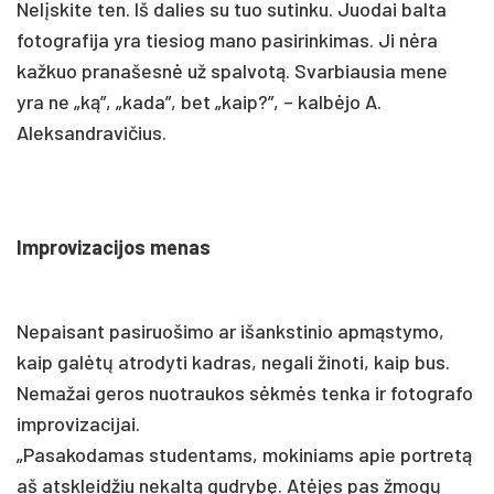
Nelįskite ten. Iš dalies su tuo sutinku. Juodai balta
fotografija yra tiesiog mano pasirinkimas. Ji nėra
kažkuo pranašesnė už spalvotą. Svarbiausia mene
yra ne „ką”, „kada”, bet „kaip?”, – kalbėjo A.
Aleksandravičius.
Improvizacijos menas
Nepaisant pasiruošimo ar išankstinio apmąstymo,
kaip galėtų atrodyti kadras, negali žinoti, kaip bus.
Nemažai geros nuotraukos sėkmės tenka ir fotografo
improvizacijai.
„Pasakodamas studentams, mokiniams apie portretą
aš atskleidžiu nekaltą gudrybę. Atėjęs pas žmogų