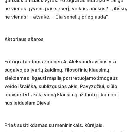
ne vienas gyveni, pas seserį, vaikus, anūkus?.. „Aišku,
ne vienas! – atsakė. – Čia senelių prieglauda“.
Aktoriaus ašaros
Fotografuodams žmones A. Aleksandravičius yra
sugalvojęs įvarių žaidimų, filosofinių klausimų,
siekdamas išgauti mąslią portretuojamo žmogaus
veido išraišką, sublizgusias akis. Pavyzdžiui, siūlo
pasvarstyti, kokį vieną klausimą užduotų į kambarį
nusileidusiam Dievui.
Prieš susitikdamas su menininkais, kūrėjais,