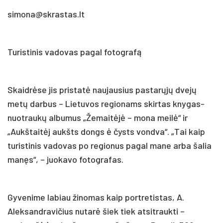
simona@skrastas.lt
Turistinis vadovas pagal fotografą
Skaidrėse jis pristatė naujausius pastarųjų dvejų
metų darbus – Lietuvos regionams skirtas knygas-
nuotraukų albumus „Žemaitėjė – mona meilė“ ir
„Aukštaitėj aukšts dongs ė čysts vondva“. „Tai kaip
turistinis vadovas po regionus pagal mane arba šalia
manęs“, – juokavo fotografas.
Gyvenime labiau žinomas kaip portretistas, A.
Aleksandravičius nutarė šiek tiek atsitraukti –