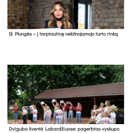
Iš Plungės – į tarptautinę nekilnojamojo turto rinką
Dvi­gu­ba šven­tė La­bar­džiuo­se: pa­gerb­tas vys­ku­po