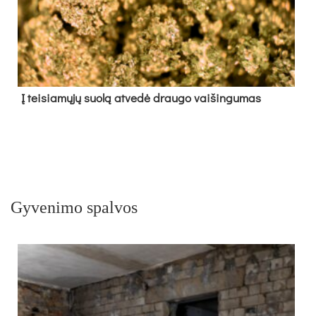
Į tei­sia­mų­jų suo­lą at­ve­dė drau­go vai­šin­gu­mas
Gyvenimo spalvos