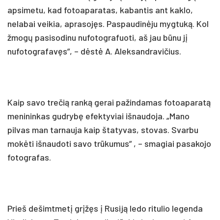
apsimetu, kad fotoaparatas, kabantis ant kaklo,
nelabai veikia, aprasojęs. Paspaudinėju mygtuką. Kol
žmogų pasisodinu nufotografuoti, aš jau būnu jį
nufotografavęs”, – dėstė A. Aleksandravičius.
Kaip savo trečią ranką gerai pažindamas fotoaparatą
menininkas gudrybę efektyviai išnaudoja. „Mano
pilvas man tarnauja kaip štatyvas, stovas. Svarbu
mokėti išnaudoti savo trūkumus” , – smagiai pasakojo
fotografas.
Prieš dešimtmetį grįžęs į Rusiją ledo ritulio legenda