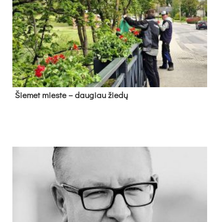
Šie­met mies­te – dau­giau žie­dų