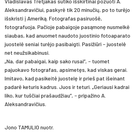
Vladislavas Tretjakas sutiko išskirtinai pozuoti A.
Aleksandravičiui, paskyrė tik 20 minučių, po to turėjo
išskristi į Ameriką. Fotografas pasiruošė,
fotografuoja. Pačioje pabaigoje pasąmonę nusmelkė
siaubas, kad anuomet naudoto juostinio fotoaparato
juostelė seniai turėjo pasibaigti. Pasižiūri – juostelė
net neužsikabinusi.
„Na, dar pabaigai, kaip sako rusai”, – tuomet
pajuokavo fotografas, apsimetęs, kad viskas gerai.
Imitavo, kad pasikeitė juostelę ir prieš pat išeinant
padarė keturis kadrus. Juos ir teturi. „Geriausi kadrai
liko, kur tuščiai prašaudžiau”, – pripažino A.
Aleksandravičius.
Jono TAMULIO nuotr.