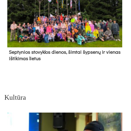
Sep­ty­nios sto­vyk­los die­nos, šim­tai šyp­se­nų ir vie­nas
iš­ti­ki­mas lie­tus
Kultūra