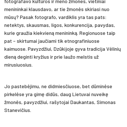
fotografavo kultūros ir meno žmones, vietiniai
menininkai klausdavo, ar tie žmonės skiriasi nuo
mūsų? Pasak fotografo, vardiklis yra tas pats:
netektys, skausmas, ligos, konkurencija, pavydas,
kurie graužia kiekvieną menininką. Regionuose taip
pat – skirtumai jaučiami tik etnografiniuose
kaimuose. Pavyzdžiui, Dzūkijoje gyva tradicija Vėlinių
dieną deginti kryžius ir prie laužo melstis už
mirusiuosius.
Jo pastebėjimu, ne didmiesčiuose, bet dūminėse
pirkelėse yra gimę didūs, daug Lietuvai nuveikę
žmonės, pavyzdžiui, rašytojai Daukantas, Simonas
Stanevičius.