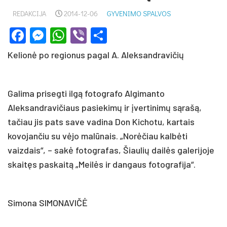
REDAKCIJA
2014-12-06
GYVENIMO SPALVOS
Facebook
Messenger
WhatsApp
Viber
Share
Kelionė po regionus pagal A. Aleksandravičių
Galima prisegti ilgą fotografo Algimanto
Aleksandravičiaus pasiekimų ir įvertinimų sąrašą,
tačiau jis pats save vadina Don Kichotu, kartais
kovojančiu su vėjo malūnais. „Norėčiau kalbėti
vaizdais“, – sakė fotografas, Šiaulių dailės galerijoje
skaitęs paskaitą „Meilės ir dangaus fotografija“.
Simona SIMONAVIČĖ