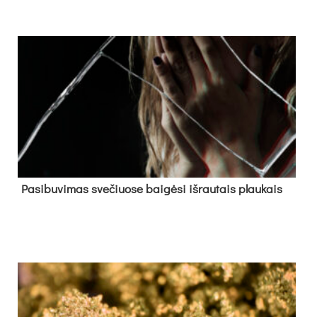
Pa­si­bu­vi­mas sve­čiuo­se bai­gė­si iš­rau­tais plau­kais