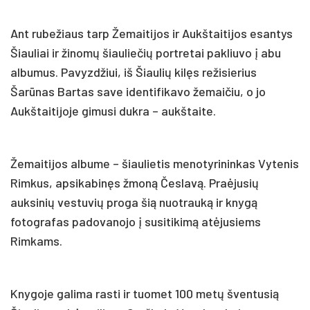
Ant rubežiaus tarp Žemaitijos ir Aukštaitijos esantys
Šiauliai ir žinomų šiauliečių portretai pakliuvo į abu
albumus. Pavyzdžiui, iš Šiaulių kilęs režisierius
Šarūnas Bartas save identifikavo žemaičiu, o jo
Aukštaitijoje gimusi dukra – aukštaite.
Žemaitijos albume – šiaulietis menotyrininkas Vytenis
Rimkus, apsikabinęs žmoną Česlavą. Praėjusių
auksinių vestuvių proga šią nuotrauką ir knygą
fotografas padovanojo į susitikimą atėjusiems
Rimkams.
Knygoje galima rasti ir tuomet 100 metų šventusią