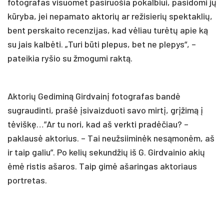
fotografas visuomet pasiruošia pokalbiui, pasidomi jų
kūryba, jei nepamato aktorių ar režisierių spektaklių,
bent perskaito recenzijas, kad vėliau turėtų apie ką
su jais kalbėti. „Turi būti plepus, bet ne plepys“, –
pateikia ryšio su žmogumi raktą.
Aktorių Gediminą Girdvainį fotografas bandė
sugraudinti, prašė įsivaizduoti savo mirtį, grįžimą į
tėviškę…”Ar tu nori, kad aš verkti pradėčiau? –
paklausė aktorius. – Tai neužsiiminėk nesąmonėm, aš
ir taip galiu”. Po kelių sekundžių iš G. Girdvainio akių
ėmė ristis ašaros. Taip gimė ašaringas aktoriaus
portretas.