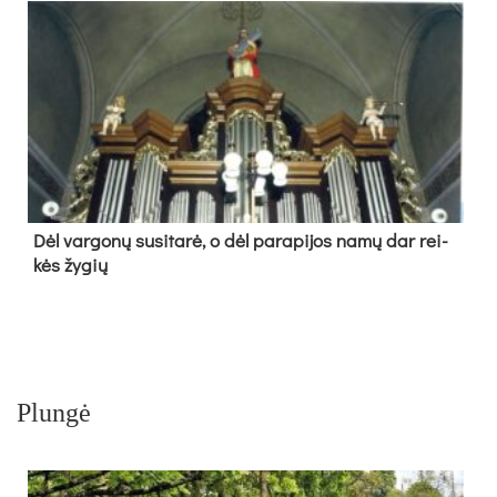
Dėl var­go­nų su­si­ta­rė, o dėl pa­ra­pi­jos na­mų dar rei­
kės žy­gių
Plungė