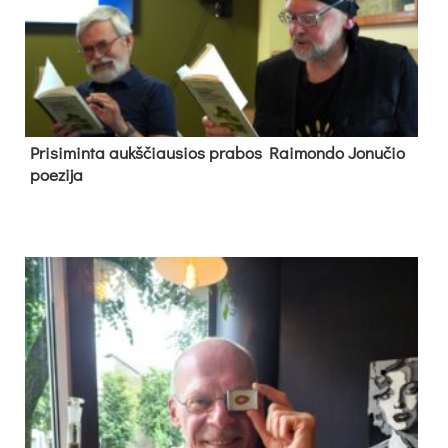
Pri­si­min­ta aukš­čiau­sios pra­bos Rai­mon­do Jo­nu­čio
poe­zi­ja