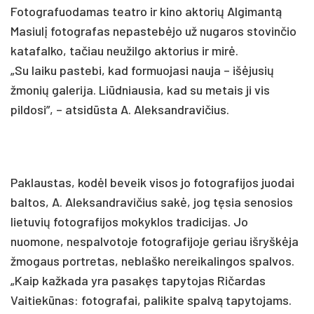
Fotografuodamas teatro ir kino aktorių Algimantą
Masiulį fotografas nepastebėjo už nugaros stovinčio
katafalko, tačiau neužilgo aktorius ir mirė.
„Su laiku pastebi, kad formuojasi nauja – išėjusių
žmonių galerija. Liūdniausia, kad su metais ji vis
pildosi”, – atsidūsta A. Aleksandravičius.
Paklaustas, kodėl beveik visos jo fotografijos juodai
baltos, A. Aleksandravičius sakė, jog tęsia senosios
lietuvių fotografijos mokyklos tradicijas. Jo
nuomone, nespalvotoje fotografijoje geriau išryškėja
žmogaus portretas, neblaško nereikalingos spalvos.
„Kaip kažkada yra pasakęs tapytojas Ričardas
Vaitiekūnas: fotografai, palikite spalvą tapytojams.