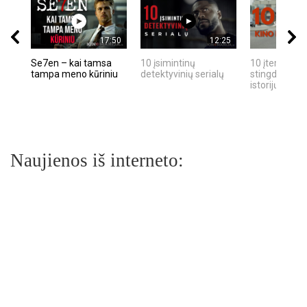
17:50
12:25
Se7en – kai tamsa
10 įsimintinų
10 įtemptų, k
tampa meno kūriniu
detektyvinių serialų
stingdančių k
istorijų
Naujienos iš interneto: