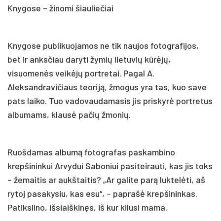
Knygose – žinomi šiauliečiai
Knygose publikuojamos ne tik naujos fotografijos,
bet ir anksčiau daryti žymių lietuvių kūrėjų,
visuomenės veikėjų portretai. Pagal A.
Aleksandravičiaus teoriją, žmogus yra tas, kuo save
pats laiko. Tuo vadovaudamasis jis priskyrė portretus
albumams, klausė pačių žmonių.
Ruošdamas albumą fotografas paskambino
krepšininkui Arvydui Saboniui pasiteirauti, kas jis toks
– žemaitis ar aukštaitis? „Ar galite parą luktelėti, aš
rytoj pasakysiu, kas esu“, – paprašė krepšininkas.
Patikslino, išsiaiškinęs, iš kur kilusi mama.