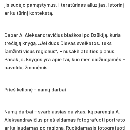
jis sudėjo pamąstymus, literatūrines aliuzijas, istorinį
ar kultūrinį kontekstą.
Dabar A. Aleksandravičius blaškosi po Dzūkiją, kuria
trečiąją knygą. „Jei duos Dievas sveikatos, teks
įamžinti visus regionus“, – nusakė ateities planus.
Pasak jo, knygos yra apie tai, kuo mes didžiuojamės –
paveldu, žmonėmis.
Prieš kelionę – namų darbai
Namų darbai – svarbiausias dalykas, ką parengia A.
Aleksandravičius prieš eidamas fotografuoti portreto
ar keliaudamas po regioną. Ruošdamasis fotografuoti