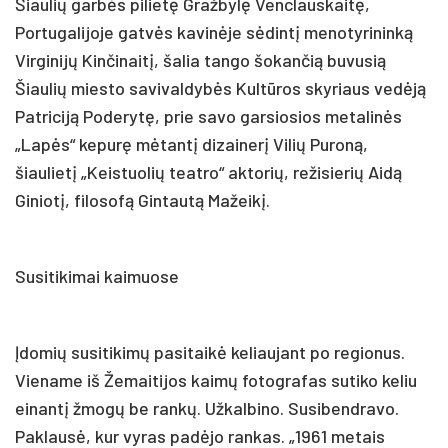
Šiaulių garbės pilietę Gražbylę Venclauskaitę,
Portugalijoje gatvės kavinėje sėdintį menotyrininką
Virginijų Kinčinaitį, šalia tango šokančią buvusią
Šiaulių miesto savivaldybės Kultūros skyriaus vedėją
Patriciją Poderytę, prie savo garsiosios metalinės
„Lapės“ kepurę mėtantį dizainerį Vilių Puroną,
šiaulietį „Keistuolių teatro“ aktorių, režisierių Aidą
Giniotį, filosofą Gintautą Mažeikį.
Susitikimai kaimuose
Įdomių susitikimų pasitaikė keliaujant po regionus.
Viename iš Žemaitijos kaimų fotografas sutiko keliu
einantį žmogų be rankų. Užkalbino. Susibendravo.
Paklausė, kur vyras padėjo rankas. „1961 metais