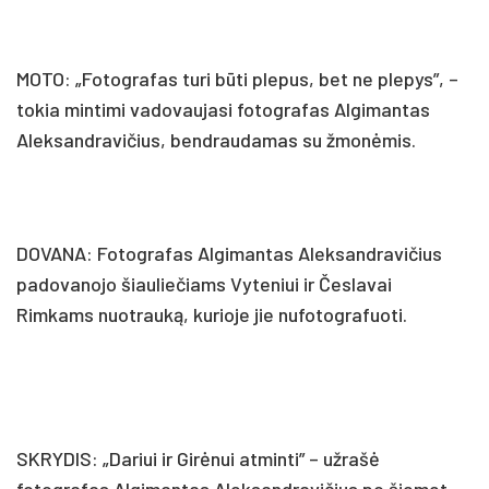
MOTO: „Fotografas turi būti plepus, bet ne plepys”, –
tokia mintimi vadovaujasi fotografas Algimantas
Aleksandravičius, bendraudamas su žmonėmis.
DOVANA: Fotografas Algimantas Aleksandravičius
padovanojo šiauliečiams Vyteniui ir Česlavai
Rimkams nuotrauką, kurioje jie nufotografuoti.
SKRYDIS: „Dariui ir Girėnui atminti” – užrašė
fotografas Algimantas Aleksandravičius po šiemet