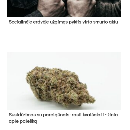
So­cia­li­nė­je erd­vė­je už­gi­męs pyk­tis vir­to smur­to ak­tu
Su­si­dū­ri­mas su pa­rei­gū­nais: ras­ti kvai­ša­lai ir ži­nia
apie paieš­ką