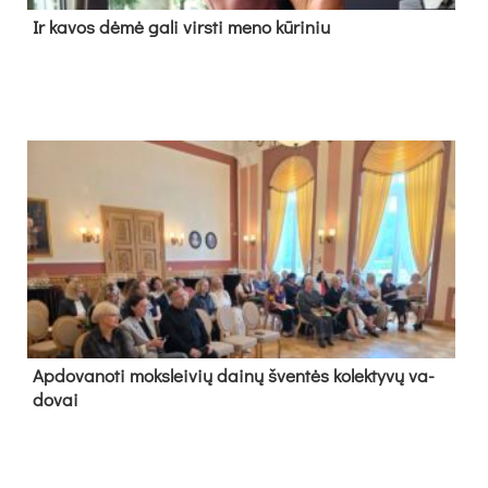
Ir ka­vos dė­mė ga­li virs­ti me­no kū­ri­niu
Ap­do­va­no­ti moks­lei­vių dai­nų šven­tės ko­lek­ty­vų va­
do­vai