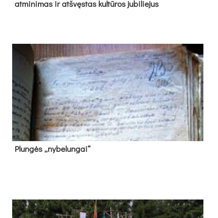
at­mi­ni­mas ir at­švęs­tas kul­tū­ros ju­bi­lie­jus
Plun­gės „ny­be­lun­gai“