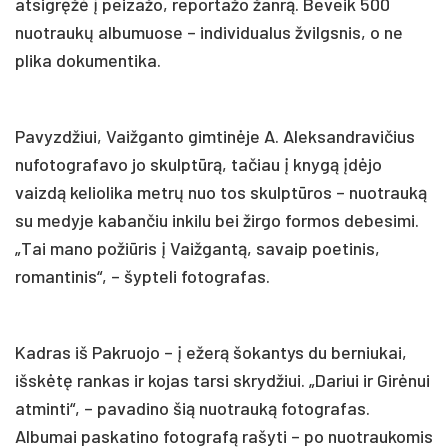
atsigręžė į peizažo, reportažo žanrą. Beveik 500
nuotraukų albumuose – individualus žvilgsnis, o ne
plika dokumentika.
Pavyzdžiui, Vaižganto gimtinėje A. Aleksandravičius
nufotografavo jo skulptūrą, tačiau į knygą įdėjo
vaizdą keliolika metrų nuo tos skulptūros – nuotrauką
su medyje kabančiu inkilu bei žirgo formos debesimi.
„Tai mano požiūris į Vaižgantą, savaip poetinis,
romantinis“, – šypteli fotografas.
Kadras iš Pakruojo – į ežerą šokantys du berniukai,
išskėtę rankas ir kojas tarsi skrydžiui. „Dariui ir Girėnui
atminti“, – pavadino šią nuotrauką fotografas.
Albumai paskatino fotografą rašyti – po nuotraukomis