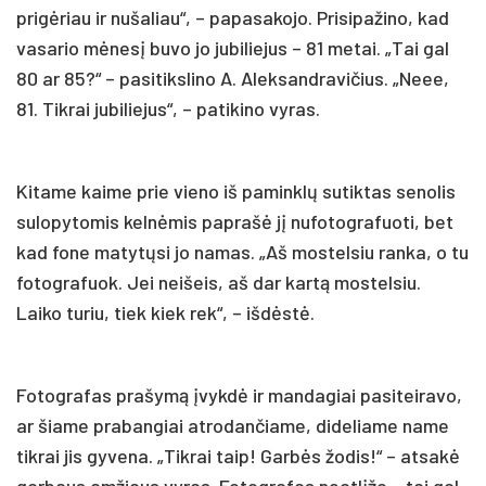
prigėriau ir nušaliau“, – papasakojo. Prisipažino, kad
vasario mėnesį buvo jo jubiliejus – 81 metai. „Tai gal
80 ar 85?“ – pasitikslino A. Aleksandravičius. „Neee,
81. Tikrai jubiliejus“, – patikino vyras.
Kitame kaime prie vieno iš paminklų sutiktas senolis
sulopytomis kelnėmis paprašė jį nufotografuoti, bet
kad fone matytųsi jo namas. „Aš mostelsiu ranka, o tu
fotografuok. Jei neišeis, aš dar kartą mostelsiu.
Laiko turiu, tiek kiek rek“, – išdėstė.
Fotografas prašymą įvykdė ir mandagiai pasiteiravo,
ar šiame prabangiai atrodančiame, dideliame name
tikrai jis gyvena. „Tikrai taip! Garbės žodis!“ – atsakė
garbaus amžiaus vyras. Fotografas neatlįžo – tai gal