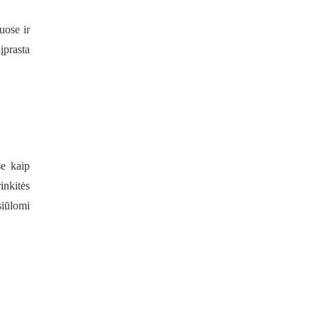
uose ir
įprasta
se kaip
inkitės
siūlomi