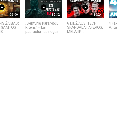
09:00
12:32
10:24
IS ŽAIBAS:
„Septynių Karalysčių
6 DIDŽIAUSI TECH
4 Fak
A GAMTOS
Riteris" – kai
SKANDALAI: AFEROS,
Anta
IS
paprastumas nugali
MELAI IR...