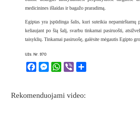
medicinines išlaidas ir bagažo praradimą.
Egiptas yra įspūdinga šalis, kuri suteikia nepamirštamų p
keliaujant po šią šalį, svarbu tinkamai pasiruošti, atsižvel
taisyklių. Tinkamai pasiruošę, galėsite mėgautis Egipto groži
Užs. Nr. 970
Facebook
Messenger
WhatsApp
Viber
Share
Rekomenduojami video: