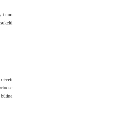
yti nuo
sukelti
 dėvėti
ortuose
 būtina