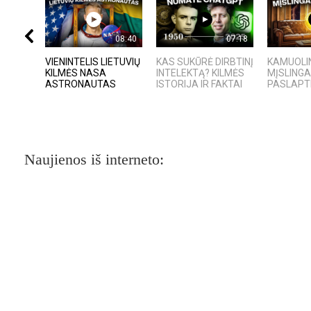
08:40
07:18
VIENINTELIS LIETUVIŲ
KAS SUKŪRĖ DIRBTINĮ
KAMUOLIN
KILMĖS NASA
INTELEKTĄ? KILMĖS
MĮSLING
ASTRONAUTAS
ISTORIJA IR FAKTAI
PASLAPT
Naujienos iš interneto: