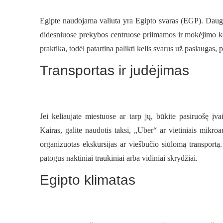
Egipte naudojama valiuta yra Egipto svaras (EGP). Daugely
didesniuose prekybos centruose priimamos ir mokėjimo kort
praktika, todėl patartina palikti kelis svarus už paslauga
Transportas ir judėjimas
Jei keliaujate miestuose ar tarp jų, būkite pasiruošę įv
Kairas, galite naudotis taksi, „Uber“ ar vietiniais mikro
organizuotas ekskursijas ar viešbučio siūlomą transportą
patogūs naktiniai traukiniai arba vidiniai skrydžiai.
Egipto klimatas