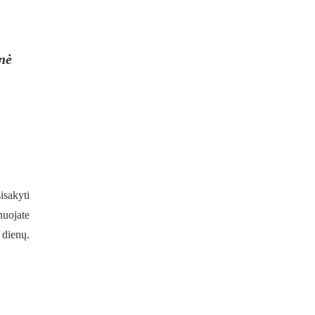
onė
isakyti
nuojate
 dienų.