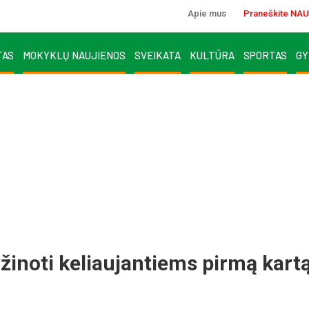
Apie mus
Praneškite NAU
TAS
MOKYKLŲ NAUJIENOS
SVEIKATA
KULTŪRA
SPORTAS
GY
 žinoti keliaujantiems pirmą kart