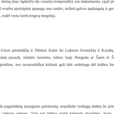
au žiemą (nuo lapkričio iki vasario) temperatūra yra maloniausia, ypač pi
dėl svarbu apsirūpinti apsauga nuo saulės, nešioti galvos apdangalą ir ger
 todėl verta turėti lengvą megztinį.
izos piramidžių ir Sfinkso Kaire iki Luksoro šventyklų ir Karalių
ninį pasaulį, rinkitės kurortus, tokius kaip Hurgada ar Šarm el Š
entūras, nes savarankiškai keliauti gali būti sudėtinga dėl kalbos bar
ytis pagrindinių atsargumo priemonių: nepalikite vertingų daiktų be prie
 viešose vietose. Taip pat būtina turėti kelionės draudimą, kuris