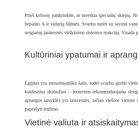
Prieš kelionę patikrinkite, ar nereikia specialių skiepų.
hepatito A ir vidurių šiltinės. Svarbu turėti su savimi va
neigiamų jautresnės virškinimo sistemos reakcijų. Visada 
Kultūriniai ypatumai ir aprang
Egiptas yra musulmoniška šalis, todėl svarbu gerbti vietin
kuklesnius drabužius – moterims rekomenduojama dengti
aprangos taisyklės yra laisvesnės, tačiau viešose vietose 
paprašyti leidimo.
Vietinė valiuta ir atsiskaityma