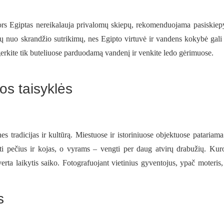
 Nors Egiptas nereikalauja privalomų skiepų, rekomenduojama pasiskiep
istų nuo skrandžio sutrikimų, nes Egipto virtuvė ir vandens kokybė gali 
gerkite tik buteliuose parduodamą vandenį ir venkite ledo gėrimuose.
os taisyklės
es tradicijas ir kultūrą. Miestuose ir istoriniuose objektuose patariama
 pečius ir kojas, o vyrams – vengti per daug atvirų drabužių. Kur
verta laikytis saiko. Fotografuojant vietinius gyventojus, ypač moteris,
s