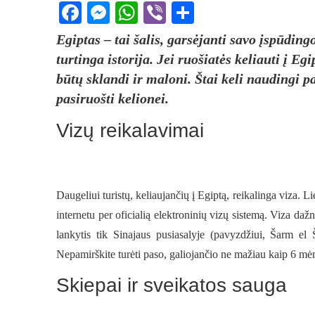
Facebook
Messenger
WhatsApp
Viber
Share
Egiptas – tai šalis, garsėjanti savo įspūdi
turtinga istorija. Jei ruošiatės keliauti į E
būtų sklandi ir maloni. Štai keli naudingi pa
pasiruošti kelionei.
Vizų reikalavimai
Daugeliui turistų, keliaujančių į Egiptą, reikalinga viza. L
internetu per oficialią elektroninių vizų sistemą. Viza daž
lankytis tik Sinajaus pusiasalyje (pavyzdžiui, Šarm el
Nepamirškite turėti paso, galiojančio ne mažiau kaip 6 mė
Skiepai ir sveikatos sauga