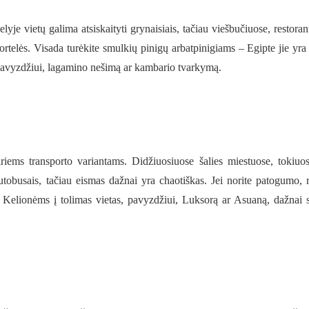
je vietų galima atsiskaityti grynaisiais, tačiau viešbučiuose, restoran
elės. Visada turėkite smulkių pinigų arbatpinigiams – Egipte jie yra 
s, pavyzdžiui, lagamino nešimą ar kambario tvarkymą.
airiems transporto variantams. Didžiuosiuose šalies miestuose, tokiuo
autobusais, tačiau eismas dažnai yra chaotiškas. Jei norite patogumo, r
. Kelionėms į tolimas vietas, pavyzdžiui, Luksorą ar Asuaną, dažnai 