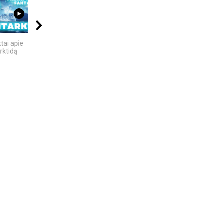
04:58
08:05
21:00
tai apie
5 SENOVĖS
Kalba žemaičių. Pietų
rktidą
TECHNOLOGIJOS,
žemaičiai
KURIŲ...