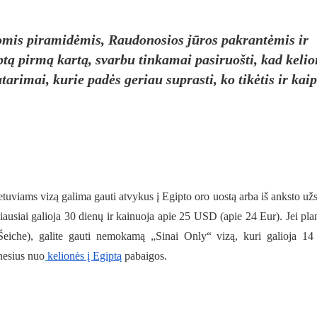
ngomis piramidėmis, Raudonosios jūros pakrantėmis ir
giptą pirmą kartą, svarbu tinkamai pasiruošti, kad keli
tarimai, kurie padės geriau suprasti, ko tikėtis ir kaip
ietuviams vizą galima gauti atvykus į Egipto oro uostą arba iš anksto užs
niausiai galioja 30 dienų ir kainuoja apie 25 USD (apie 24 Eur). Jei pla
 Šeiche), galite gauti nemokamą „Sinai Only“ vizą, kuri galioja 14
nesius nuo
kelionės į Egiptą
pabaigos.