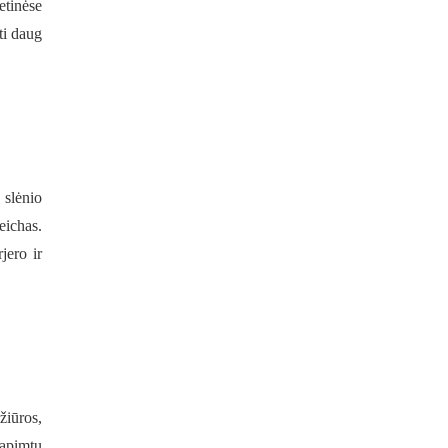
etinėse
ti daug
 slėnio
eichas.
jero ir
žiūros,
 apimtų