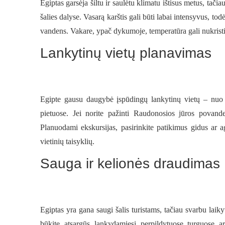
Egiptas garsėja šiltu ir saulėtu klimatu ištisus metus, tači
šalies dalyse. Vasarą karštis gali būti labai intensyvus, to
vandens. Vakare, ypač dykumoje, temperatūra gali nukristi,
Lankytinų vietų planavimas
Egipte gausu daugybė įspūdingų lankytinų vietų – nuo G
pietuose. Jei norite pažinti Raudonosios jūros povande
Planuodami ekskursijas, pasirinkite patikimus gidus ar ag
vietinių taisyklių.
Sauga ir kelionės draudimas
Egiptas yra gana saugi šalis turistams, tačiau svarbu laik
būkite atsargūs lankydamiesi perpildytuose turguose ar