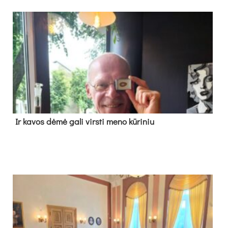
Ir ka­vos dė­mė ga­li virs­ti me­no kū­ri­niu