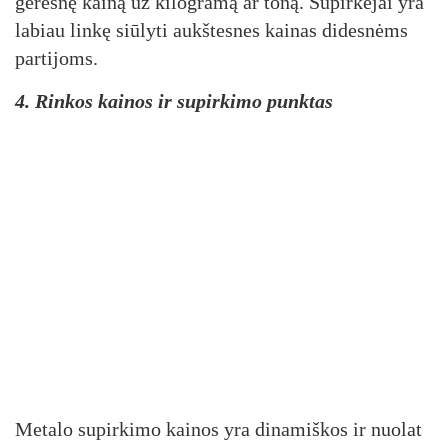
geresnę kainą už kilogramą ar toną. Supirkėjai yra
labiau linkę siūlyti aukštesnes kainas didesnėms
partijoms.
4. Rinkos kainos ir supirkimo punktas
Metalo supirkimo kainos yra dinamiškos ir nuolat