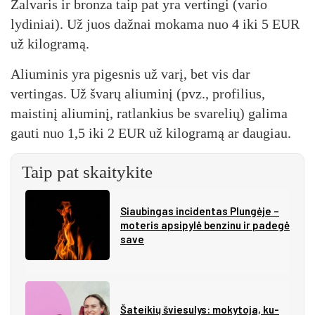
Žalvaris ir bronza taip pat yra vertingi (vario
lydiniai). Už juos dažnai mokama nuo 4 iki 5 EUR
už kilogramą.
Aliuminis yra pigesnis už varį, bet vis dar
vertingas. Už švarų aliuminį (pvz., profilius,
maistinį aliuminį, ratlankius be svarelių) galima
gauti nuo 1,5 iki 2 EUR už kilogramą ar daugiau.
Taip pat skaitykite
Siau­bin­gas in­ci­den­tas Plun­gė­je –
mo­te­ris ap­si­py­lė ben­zi­nu ir pa­de­gė
sa­ve
Ša­tei­kių švie­su­lys: mo­ky­to­ja, ku­