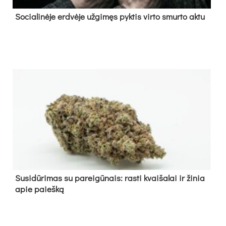
So­cia­li­nė­je erd­vė­je už­gi­męs pyk­tis vir­to smur­to ak­tu
Su­si­dū­ri­mas su pa­rei­gū­nais: ras­ti kvai­ša­lai ir ži­nia
apie paieš­ką