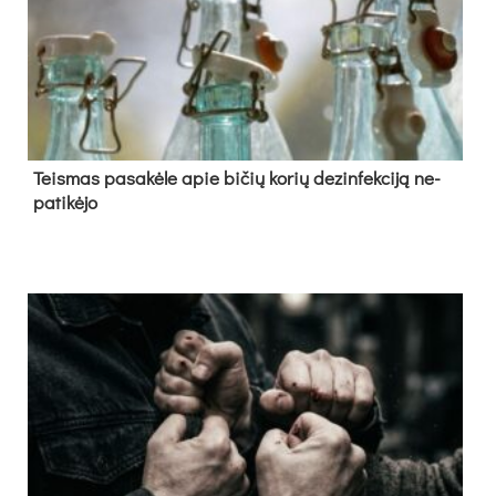
Teis­mas pa­sa­kė­le apie bi­čių ko­rių de­zin­fek­ci­ją ne­
pa­ti­kė­jo