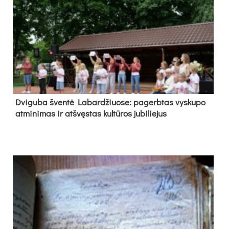
Dvi­gu­ba šven­tė La­bar­džiuo­se: pa­gerb­tas vys­ku­po
at­mi­ni­mas ir at­švęs­tas kul­tū­ros ju­bi­lie­jus