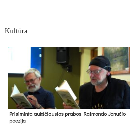
Kultūra
Pri­si­min­ta aukš­čiau­sios pra­bos Rai­mon­do Jo­nu­čio
poe­zi­ja