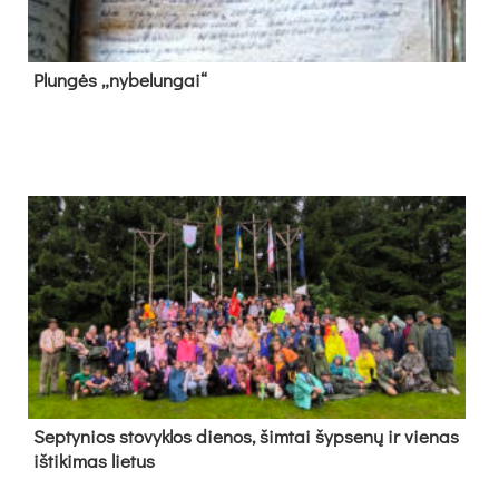
Plun­gės „ny­be­lun­gai“
Sep­ty­nios sto­vyk­los die­nos, šim­tai šyp­se­nų ir vie­nas
iš­ti­ki­mas lie­tus