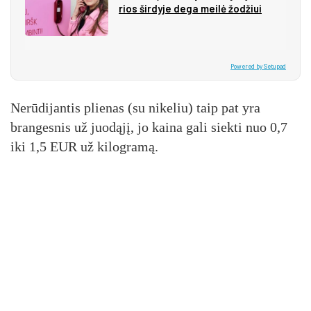
rios šir­dy­je de­ga mei­lė žo­džiui
Powered by Setupad
Nerūdijantis plienas (su nikeliu) taip pat yra
brangesnis už juodąjį, jo kaina gali siekti nuo 0,7
iki 1,5 EUR už kilogramą.