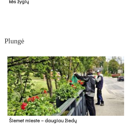
kės žy­gių
Plungė
Šie­met mies­te – dau­giau žie­dų