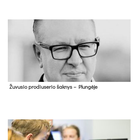
Žu­vu­sio pro­diu­se­rio šak­nys – Plun­gė­je