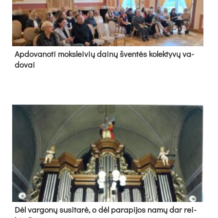
Ap­do­va­no­ti moks­lei­vių dai­nų šven­tės ko­lek­ty­vų va­
do­vai
Dėl var­go­nų su­si­ta­rė, o dėl pa­ra­pi­jos na­mų dar rei­