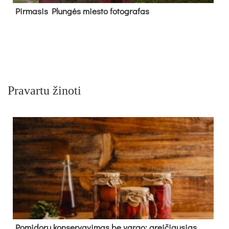
Pir­ma­sis Plun­gės mies­to fo­tog­ra­fas
Pravartu žinoti
Pomidorų konservavimas be vargo: greičiausias