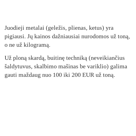
Juodieji metalai (geležis, plienas, ketus) yra
pigiausi. Jų kainos dažniausiai nurodomos už toną,
o ne už kilogramą.
Už ploną skardą, buitinę techniką (neveikiančius
šaldytuvus, skalbimo mašinas be variklio) galima
gauti maždaug nuo 100 iki 200 EUR už toną.