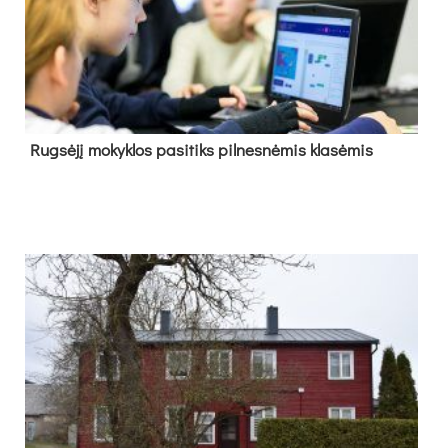
Rug­sė­jį mo­kyk­los pa­si­tiks pil­nes­nė­mis kla­sė­mis