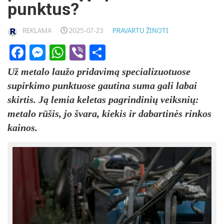
punktus?
REKLAMA
2025-07-23
PRAVARTU ŽINOTI
Facebook
Messenger
WhatsApp
Viber
Share
Už metalo laužo pridavimą specializuotuose
supirkimo punktuose gautina suma gali labai
skirtis. Ją lemia keletas pagrindinių veiksnių:
metalo rūšis, jo švara, kiekis ir dabartinės rinkos
kainos.