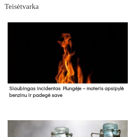
Teisėtvarka
Siau­bin­gas in­ci­den­tas Plun­gė­je – mo­te­ris ap­si­py­lė
ben­zi­nu ir pa­de­gė sa­ve