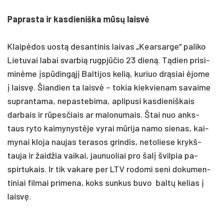
Pap­ras­ta ir kas­die­niš­ka mūsų laisvė
Klaipė­dos uostą de­san­ti­nis lai­vas „Kear­sar­ge“ pa­li­ko
Lie­tu­vai la­bai svar­bią rugpjū­čio 23 dieną. Tądien pri­si­
minė­me įspūdingąjį Bal­ti­jos ke­lią, ku­riuo drąsiai ėjo­me
į laisvę. Šian­dien ta laisvė – to­kia kiek­vie­nam sa­vai­me
su­pran­ta­ma, ne­pas­te­bi­ma, ap­li­pu­si kas­die­niš­kais
dar­bais ir rūpes­čiais ar ma­lo­nu­mais. Štai nuo anks­
taus ry­to kai­my­nystė­je vy­rai mūri­ja na­mo sie­nas, kai­
my­nai klo­ja nau­jas te­ra­sos grin­dis, ne­to­lie­se krykš­
tau­ja ir žaid­žia vai­kai, jau­nuo­liai pro šalį švil­pia pa­
spir­tu­kais. Ir tik va­ka­re per LTV ro­do­mi se­ni do­ku­men­
ti­niai fil­mai pri­me­na, koks sun­kus bu­vo baltų ke­lias į
laisvę.