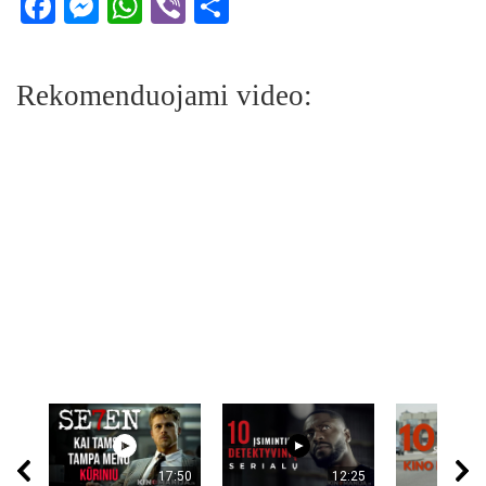
Facebook
Messenger
WhatsApp
Viber
Share
Rekomenduojami video:
17:50
12:25