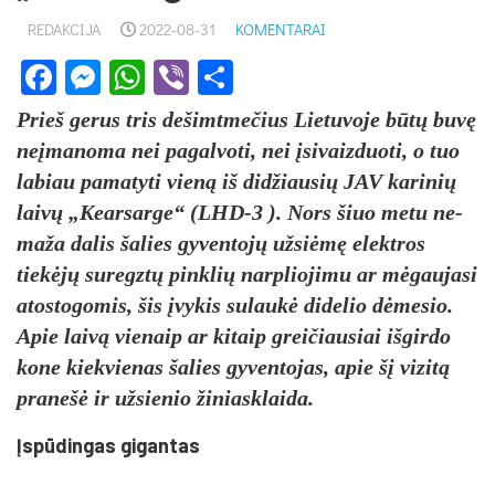
REDAKCIJA
2022-08-31
KOMENTARAI
Facebook
Messenger
WhatsApp
Viber
Share
Prieš ge­rus tris de­šimt­me­čius Lie­tu­vo­je būtų buvę
ne­įma­no­ma nei pa­gal­vo­ti, nei įsi­vaiz­duo­ti, o tuo
la­biau pa­ma­ty­ti vieną iš did­žiau­sių JAV ka­ri­nių
laivų „Kear­sar­ge“ (LHD-3 ). Nors šiuo me­tu ne­
ma­ža da­lis ša­lies gy­ven­tojų už­siėmę elekt­ros
tiekėjų su­regztų pink­lių narp­lio­ji­mu ar mėgau­ja­si
ato­sto­go­mis, šis įvy­kis su­laukė di­de­lio dėme­sio.
Apie laivą vie­naip ar ki­taip grei­čiau­siai iš­gir­do
ko­ne kiek­vie­nas ša­lies gy­ven­to­jas, apie šį vi­zitą
pra­nešė ir už­sie­nio ži­niask­lai­da.
Įspūdin­gas gi­gan­tas