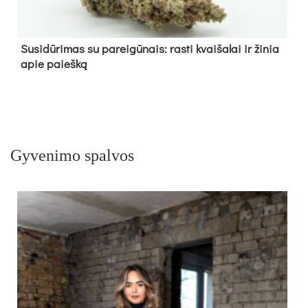
Su­si­dū­ri­mas su pa­rei­gū­nais: ras­ti kvai­ša­lai ir ži­nia
apie paieš­ką
Gyvenimo spalvos