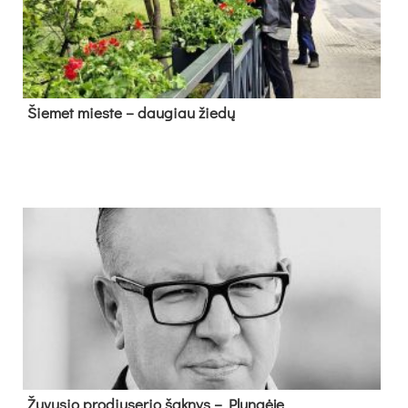
Šie­met mies­te – dau­giau žie­dų
Žu­vu­sio pro­diu­se­rio šak­nys – Plun­gė­je