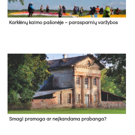
Kark­lė­nų kai­mo pa­šo­nė­je – pa­ras­par­nių var­žy­bos
Sma­gi pra­mo­ga ar neį­kan­da­ma pra­ban­ga?