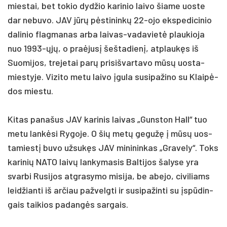
mies­tai, bet to­kio dyd­žio ka­ri­nio lai­vo šia­me uos­te
dar ne­bu­vo. JAV jūrų pėsti­ninkų 22-ojo eks­pe­di­ci­nio
da­li­nio flag­ma­nas ar­ba lai­vas-va­da­vietė plau­kio­ja
nuo 1993-ųjų, o pra­ėjusį šeš­ta­dienį, at­plaukęs iš
Suo­mi­jos, tre­je­tai par­ų pri­si­švar­ta­vo mūsų uos­ta­
mies­ty­je. Vi­zi­to me­tu lai­vo įgu­la su­si­pa­ži­no su Klaipė­
dos mies­tu.
Ki­tas pa­na­šus JAV ka­ri­nis lai­vas „Guns­ton Hall“ tuo
me­tu lankė­si Ry­go­je. O šių metų ge­gužę į mūsų uos­
ta­miestį bu­vo už­sukęs JAV mi­ni­nin­kas „Gra­ve­ly“. Toks
ka­ri­nių NA­TO laivų lan­ky­ma­sis Bal­ti­jos ša­ly­se yra
svar­bi Ru­si­jos at­gra­sy­mo mi­si­ja, be abe­jo, ci­vi­liams
leid­žian­ti iš ar­čiau pa­žvelg­ti ir su­si­pa­žin­ti su įspūdin­
gais tai­kios pa­dangės sar­gais.