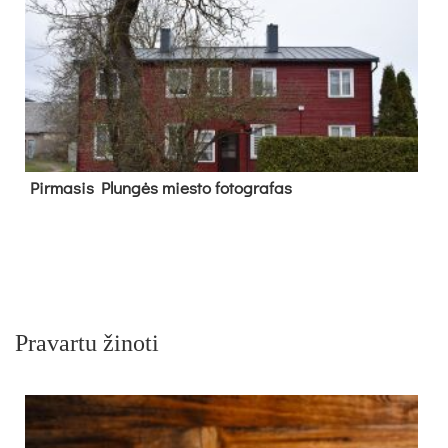
Pir­ma­sis Plun­gės mies­to fo­tog­ra­fas
Pravartu žinoti