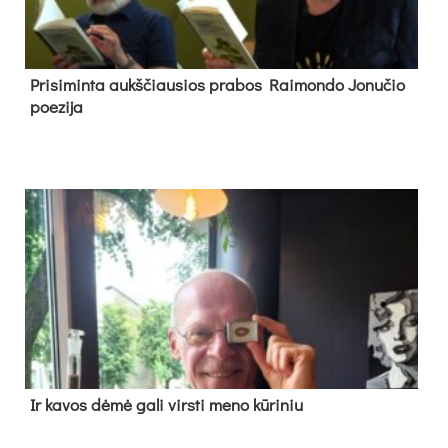
Pri­si­min­ta aukš­čiau­sios pra­bos Rai­mon­do Jo­nu­čio
poe­zi­ja
Ir ka­vos dė­mė ga­li virs­ti me­no kū­ri­niu