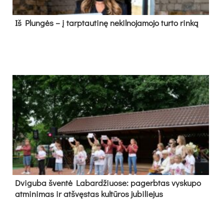
Iš Plungės – į tarptautinę nekilnojamojo turto rinką
Dvi­gu­ba šven­tė La­bar­džiuo­se: pa­gerb­tas vys­ku­po
at­mi­ni­mas ir at­švęs­tas kul­tū­ros ju­bi­lie­jus