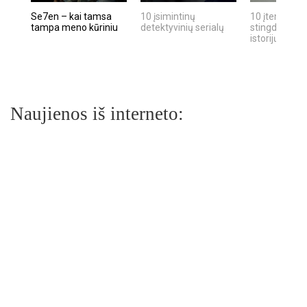
Se7en – kai tamsa
10 įsimintinų
10 įtemptų, k
tampa meno kūriniu
detektyvinių serialų
stingdančių k
istorijų
Naujienos iš interneto: