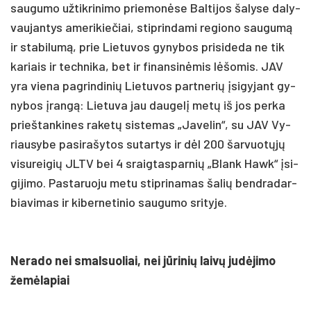
sau­gu­mo už­tik­ri­ni­mo prie­monė­se Bal­ti­jos ša­ly­se da­ly­
vau­jan­tys ame­ri­kie­čiai, stip­rin­da­mi re­gio­no sau­gumą
ir sta­bi­lumą, prie Lie­tu­vos gy­ny­bos pri­si­de­da ne tik
ka­riais ir tech­ni­ka, bet ir fi­nan­sinė­mis lėšo­mis. JAV
yra vie­na pa­grin­di­nių Lie­tu­vos par­tne­rių įsi­gy­jant gy­
ny­bos įrangą: Lie­tu­va jau dau­gelį metų iš jos per­ka
prie­štan­ki­nes ra­ketų sis­te­mas „Ja­ve­lin“, su JAV Vy­
riau­sy­be pa­si­ra­šy­tos su­tar­tys ir dėl 200 šar­vuotųjų
vi­su­rei­gių JLTV bei 4 sraig­tas­par­nių „Blank Hawk“ įsi­
gi­ji­mo. Pas­ta­ruo­ju me­tu stip­ri­na­mas ša­lių bend­ra­dar­
bia­vi­mas ir ki­ber­ne­ti­nio sau­gu­mo sri­ty­je.
Ne­ra­do nei smal­suo­liai, nei jūri­nių laivų judė­ji­mo
žemė­la­piai