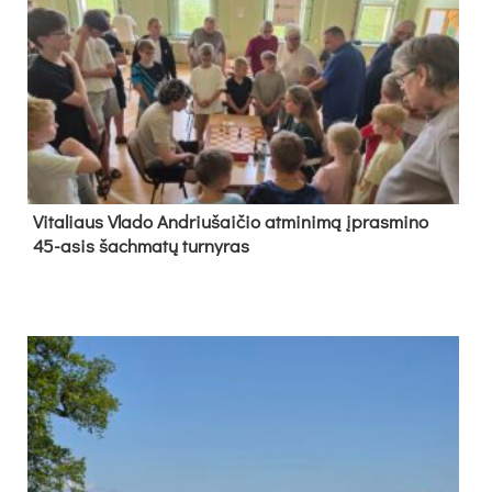
Vi­ta­liaus Vla­do And­riu­šai­čio at­mi­ni­mą įpras­mi­no
45-asis šach­ma­tų tur­ny­ras