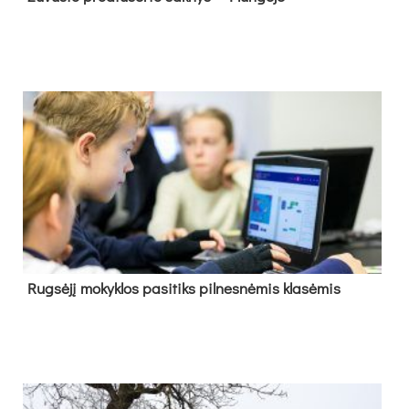
Rug­sė­jį mo­kyk­los pa­si­tiks pil­nes­nė­mis kla­sė­mis