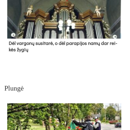
Dėl var­go­nų su­si­ta­rė, o dėl pa­ra­pi­jos na­mų dar rei­
kės žy­gių
Plungė