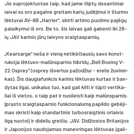
Jis su­pro­jek­tuo­tas taip, kad ja­me tilptų de­san­ti­niai
lai­vai su oro pa­gal­ve grei­tam ka­rių judė­ji­mui ir štur­mo
lėktu­vai AV-8B „Har­rier“, skir­ti ar­ti­mo puo­li­mo pa­jėgų
pa­lai­ky­mui iš oro. Be to, šis lai­vas ga­li ga­ben­ti iki 26-
ių JAV ka­ri­nio jūrų lai­vy­no sraig­tas­par­nių.
„Kear­sar­ge“ ne­ša ir vieną ne­tikė­čiau­sių sa­vo konst­
ruk­ci­ja lėktu­vo-malūns­par­nio hib­ridų „Bell Boeing V-
22 Osp­rey“ (osp­rey iš­ver­tus pa­žod­žiui – ere­lis žu­vi­nin­
kas). Šis dau­gia­funk­cis ka­ri­nis lėktu­vas kur­tas ir ban­
dy­tas il­gai, uni­ka­lus tuo, kad ga­li kil­ti ir tūpti ver­ti­ka­
liai iš vie­tos, o taip pat ir nu­si­leis­ti kaip malūns­par­nis.
Įpras­to sraig­tas­par­nio funk­cio­na­lumą pa­pil­do gebė­ji­
mas skris­ti kaip stan­dar­ti­nis tur­bos­raig­ti­nis or­lai­vis
ilgą nuo­tolį ir di­de­liu grei­čiu. JAV, Did­žio­sios Bri­ta­ni­jos
ir Ja­po­ni­jos nau­do­ja­mas ma­nev­rin­gas lėktu­vas įga­li­