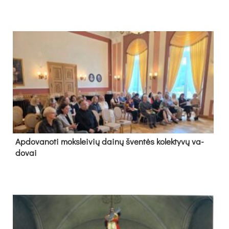
Ap­do­va­no­ti moks­lei­vių dai­nų šven­tės ko­lek­ty­vų va­
do­vai