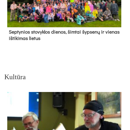
Sep­ty­nios sto­vyk­los die­nos, šim­tai šyp­se­nų ir vie­nas
iš­ti­ki­mas lie­tus
Kultūra