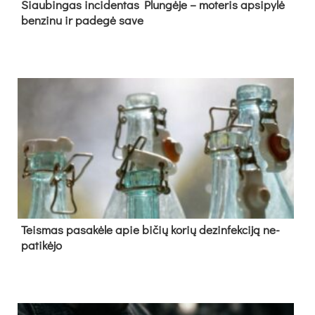
Siau­bin­gas in­ci­den­tas Plun­gė­je – mo­te­ris ap­si­py­lė
ben­zi­nu ir pa­de­gė sa­ve
Teis­mas pa­sa­kė­le apie bi­čių ko­rių de­zin­fek­ci­ją ne­
pa­ti­kė­jo