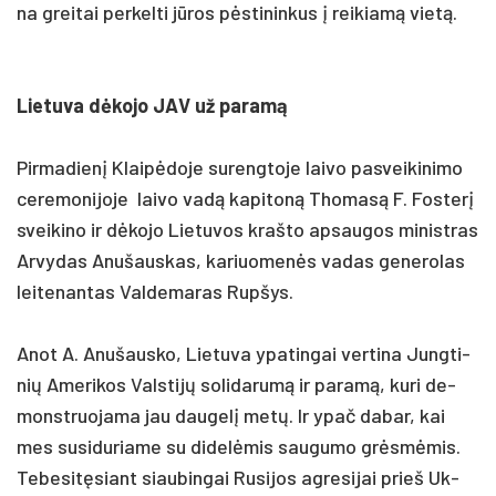
na grei­tai per­kel­ti jūros pėsti­nin­kus į rei­kiamą vietą.
Lie­tu­va dėko­jo JAV už pa­ramą
Pir­ma­dienį Klaipė­do­je su­reng­to­je lai­vo pa­svei­ki­ni­mo
ce­re­mo­ni­jo­je lai­vo vadą ka­pi­toną Tho­masą F. Fos­terį
svei­ki­no ir dėko­jo Lie­tu­vos kraš­to ap­sau­gos mi­nist­ras
Ar­vy­das Anu­šaus­kas, ka­riuo­menės va­das ge­ne­ro­las
lei­te­nan­tas Val­de­ma­ras Rup­šys.
Anot A. Anu­šaus­ko, Lie­tu­va ypa­tin­gai ver­ti­na Jung­ti­
nių Ame­ri­kos Vals­tijų so­li­da­rumą ir pa­ramą, ku­ri de­
monst­ruo­ja­ma jau dau­gelį metų. Ir ypač da­bar, kai
mes su­si­du­ria­me su di­delė­mis sau­gu­mo grėsmėmis.
Te­be­sitę­siant siau­bin­gai Ru­si­jos ag­re­si­jai prie­š Uk­