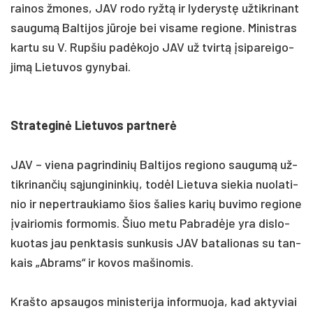
rai­nos žmo­nes, JAV ro­do ryžtą ir ly­de­rystę už­tik­ri­nant
sau­gumą Bal­ti­jos jūro­je bei vi­sa­me re­gio­ne. Mi­nist­ras
kar­tu su V. Rup­šiu pa­dėko­jo JAV už tvirtą įsi­pa­rei­go­
jimą Lie­tu­vos gy­ny­bai.
Stra­te­ginė Lie­tu­vos par­tnerė
JAV – vie­na pa­grin­di­nių Bal­ti­jos re­gio­no sau­gumą už­
tik­ri­nan­čių sąjun­gi­nin­kių, todėl Lie­tu­va sie­kia nuo­la­ti­
nio ir ne­pert­rau­kia­mo šios ša­lies ka­rių bu­vi­mo re­gio­ne
įvai­rio­mis for­mo­mis. Šiuo me­tu Pab­radė­je yra dis­lo­
kuo­tas jau penk­ta­sis sun­ku­sis JAV ba­ta­lio­nas su tan­
kais „Ab­rams“ ir ko­vos ma­ši­no­mis.
Kraš­to ap­sau­gos mi­nis­te­ri­ja in­for­muo­ja, kad ak­ty­viai