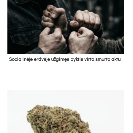
So­cia­li­nė­je erd­vė­je už­gi­męs pyk­tis vir­to smur­to ak­tu