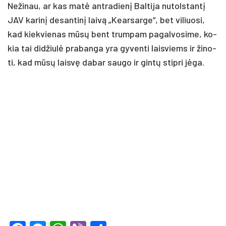
Ne­ži­nau, ar kas matė ant­ra­dienį Bal­ti­ja nu­tols­tantį
JAV ka­rinį de­san­tinį laivą „Kear­sar­ge“, bet vi­liuo­si,
kad kiek­vie­nas mūsų bent trum­pam pa­gal­vo­si­me, ko­
kia tai did­žiulė pra­ban­ga yra gy­ven­ti lais­viems ir ži­no­
ti, kad mūsų laisvę da­bar sau­go ir gintų stip­ri jėga.