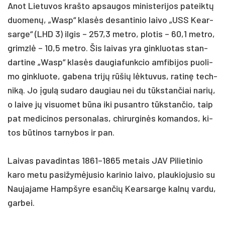
Anot Lie­tu­vos kraš­to ap­sau­gos mi­nis­te­ri­jos pa­teiktų
duo­menų, „Wasp“ klasės de­san­ti­nio lai­vo „USS Kear­
sar­ge“ (LHD 3) il­gis – 257,3 met­ro, plo­tis – 60,1 met­ro,
grimzlė – 10,5 met­ro. Šis lai­vas yra gink­luo­tas stan­
dar­ti­ne „Wasp“ klasės dau­gia­funk­cio am­fi­bi­jos puo­li­
mo gink­luo­te, ga­be­na trijų rūšių lėktu­vus, ra­tinę tech­
niką. Jo įgulą su­da­ro dau­giau nei du tūkstan­čiai na­rių,
o lai­ve jų vi­suo­met būna iki pu­sant­ro tūkstan­čio, taip
pat me­di­ci­nos per­so­na­las, chi­rur­ginės ko­man­dos, ki­
tos būti­nos tar­ny­bos ir pan.
Lai­vas pa­va­din­tas 1861–1865 me­tais JAV Pi­lie­ti­nio
ka­ro me­tu pa­si­žymė­ju­sio ka­ri­nio lai­vo, plau­kio­ju­sio su
Nau­ja­ja­me Hamp­šy­re esan­čių Kear­sar­ge kalnų var­du,
garbei.