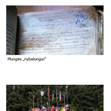
Plun­gės „ny­be­lun­gai“