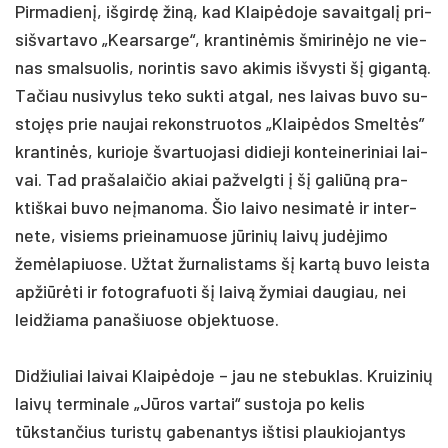
Pir­ma­dienį, iš­girdę žiną, kad Klaipė­do­je sa­vait­galį pri­
si­švar­ta­vo „Kear­sar­ge“, kran­tinė­mis šmi­rinė­jo ne vie­
nas smal­suo­lis, no­rin­tis sa­vo aki­mis iš­vys­ti šį gi­gantą.
Ta­čiau nu­si­vy­lus te­ko su­kti at­gal, nes lai­vas bu­vo su­
stojęs prie nau­jai re­konst­ruo­tos „Klaipė­dos Smeltės”
kran­tinės, ku­rio­je švar­tuo­ja­si di­die­ji kon­tei­ne­ri­niai lai­
vai. Tad pra­ša­lai­čio akiai pa­žvelg­ti į šį ga­liūną pra­
ktiš­kai bu­vo ne­įma­no­ma. Šio lai­vo ne­si­matė ir in­ter­
ne­te, vi­siems priei­na­muo­se jūri­nių laivų judė­ji­mo
žemė­la­piuo­se. Už­tat žur­na­lis­tams šį kartą bu­vo leis­ta
ap­žiūrė­ti ir fo­tog­ra­fuo­ti šį laivą žy­miai dau­giau, nei
leid­žia­ma pa­na­šiuo­se ob­jek­tuo­se.
Did­žiu­liai lai­vai Klaipė­do­je – jau ne ste­buk­las. Krui­zi­nių
laivų ter­mi­na­le „Jūros var­tai“ su­sto­ja po ke­lis
tūkstan­čius tu­ristų ga­be­nan­tys iš­ti­si plau­kio­jan­tys