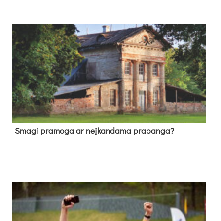
Sma­gi pra­mo­ga ar neį­kan­da­ma pra­ban­ga?