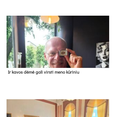
Ir ka­vos dė­mė ga­li virs­ti me­no kū­ri­niu