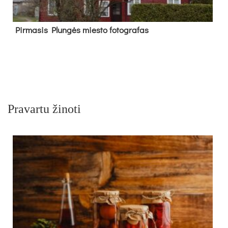
Pir­ma­sis Plun­gės mies­to fo­tog­ra­fas
Pravartu žinoti