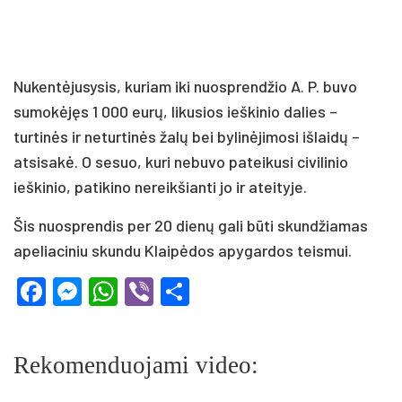
Nukentėjusysis, kuriam iki nuosprendžio A. P. buvo
sumokėjęs 1 000 eurų, likusios ieškinio dalies –
turtinės ir neturtinės žalų bei bylinėjimosi išlaidų –
atsisakė. O sesuo, kuri nebuvo pateikusi civilinio
ieškinio, patikino nereikšianti jo ir ateityje.
Šis nuosprendis per 20 dienų gali būti skundžiamas
apeliaciniu skundu Klaipėdos apygardos teismui.
Facebook
Messenger
WhatsApp
Viber
Share
Rekomenduojami video: