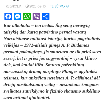
REDAKCIJA
2023-02-10
TEISĖTVARKA
Facebook
Messenger
WhatsApp
Viber
Share
Kur alkoholis – ten bėdos. Šią seną nerašytą
taisyklę dar kartą patvirtino pernai vasarą
Narvaišiuose nutikusi istorija, kurios pagrindinis
veikėjas – 1971-aisiais gimęs A. P. Būdamas
gerokai padauginęs, jis smurtavo ne tik prieš savo
seserį, bet ir prieš jos sugyventinį – vyrui kliuvo
tiek, kad kaulai lūžo. Smurtu paženklintą
narvaišiškių dramą narpliojo Plungės apylinkės
teismas, kur anksčiau neteistas A. P. aiškinosi dėl
dviejų nusikalstamų veikų – nesunkaus žmogaus
sveikatos sutrikdymo ir fizinio skausmo sukėlimo
savo artimai giminaitei.