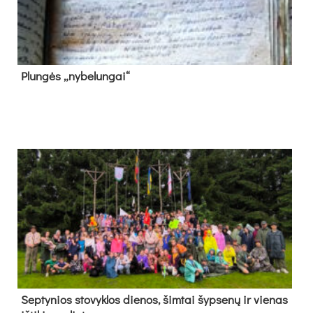
Plun­gės „ny­be­lun­gai“
Sep­ty­nios sto­vyk­los die­nos, šim­tai šyp­se­nų ir vie­nas