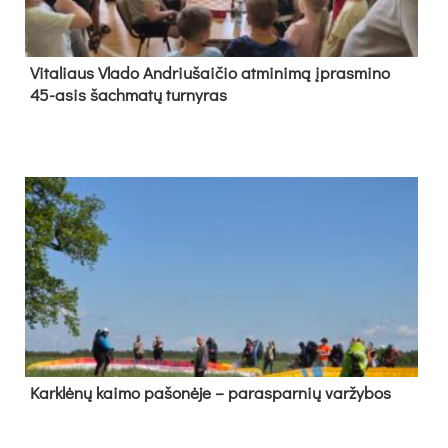
Vi­ta­liaus Vla­do And­riu­šai­čio at­mi­ni­mą įpras­mi­no
45-asis šach­ma­tų tur­ny­ras
Kark­lė­nų kai­mo pa­šo­nė­je – pa­ras­par­nių var­žy­bos