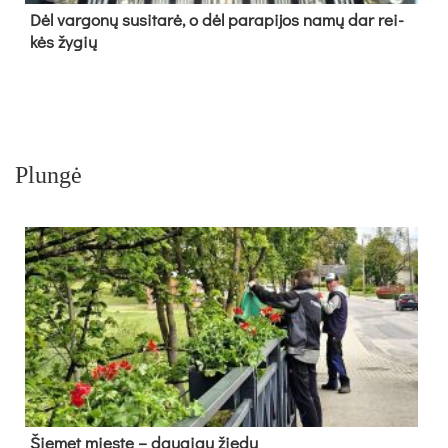
Dėl var­go­nų su­si­ta­rė, o dėl pa­ra­pi­jos na­mų dar rei­
kės žy­gių
Plungė
Šie­met mies­te – dau­giau žie­dų