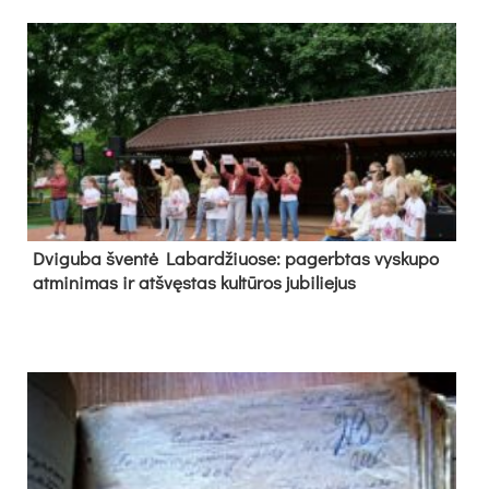
Dvi­gu­ba šven­tė La­bar­džiuo­se: pa­gerb­tas vys­ku­po
at­mi­ni­mas ir at­švęs­tas kul­tū­ros ju­bi­lie­jus