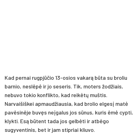
Kad pernai rugpjūčio 13-osios vakarą būta su broliu
barnio, neslėpė ir jo seseris. Tik, moters žodžiais,
nebuvo tokio konflikto, kad reikėtų muštis.
Narvaišiškei apmaudžiausia, kad brolio elgesį matė
pavėsinėje buvęs neįgalus jos sūnus, kuris ėmė cypti,
klykti. Esą būtent tada jos gelbėti ir atbėgo
sugyventinis, bet ir jam stipriai kliuvo.