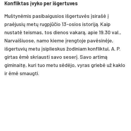
Konfliktas įvyko per išgertuves
Muštynėmis pasibaigusios išgertuvės įsirašė į
praėjusių metų rugpjūčio 13-osios istoriją. Kaip
nustatė teismas, tos dienos vakarą, apie 19.30 val.,
Narvaišiuose, namo kieme įrengtoje pavėsinėje,
išgertuvių metu įsiplieskus žodiniam konfliktui, A. P.
girtas ėmė skriausti savo seserį. Savo artimą
giminaitę, kuri tuo metu sėdėjo, vyras griebė už kaklo
ir ėmė smaugti.