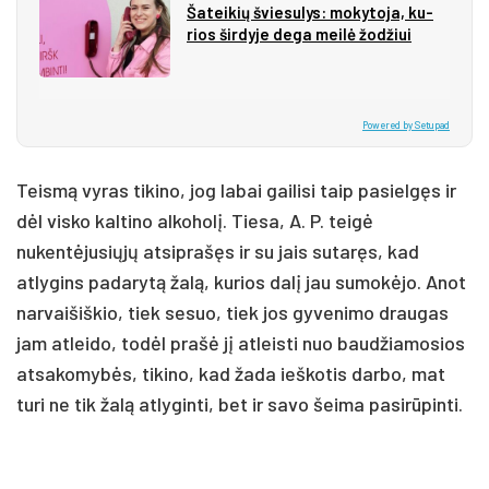
Ša­tei­kių švie­su­lys: mo­ky­to­ja, ku­
rios šir­dy­je de­ga mei­lė žo­džiui
Powered by Setupad
Teismą vyras tikino, jog labai gailisi taip pasielgęs ir
dėl visko kaltino alkoholį. Tiesa, A. P. teigė
nukentėjusiųjų atsiprašęs ir su jais sutaręs, kad
atlygins padarytą žalą, kurios dalį jau sumokėjo. Anot
narvaišiškio, tiek sesuo, tiek jos gyvenimo draugas
jam atleido, todėl prašė jį atleisti nuo baudžiamosios
atsakomybės, tikino, kad žada ieškotis darbo, mat
turi ne tik žalą atlyginti, bet ir savo šeima pasirūpinti.