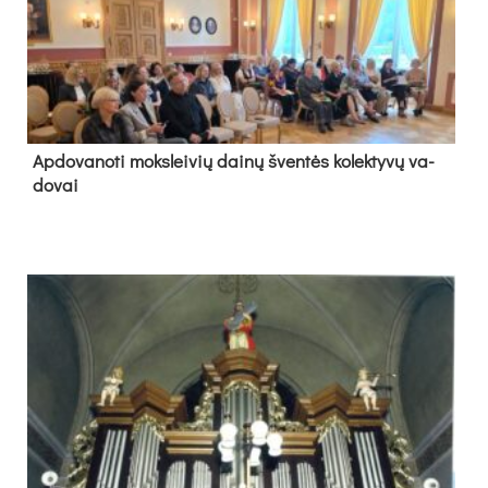
Ap­do­va­no­ti moks­lei­vių dai­nų šven­tės ko­lek­ty­vų va­
do­vai