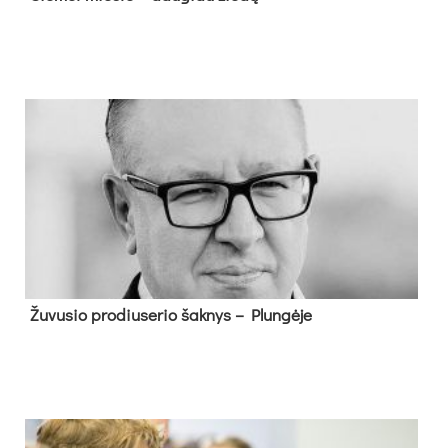
Žu­vu­sio pro­diu­se­rio šak­nys – Plun­gė­je