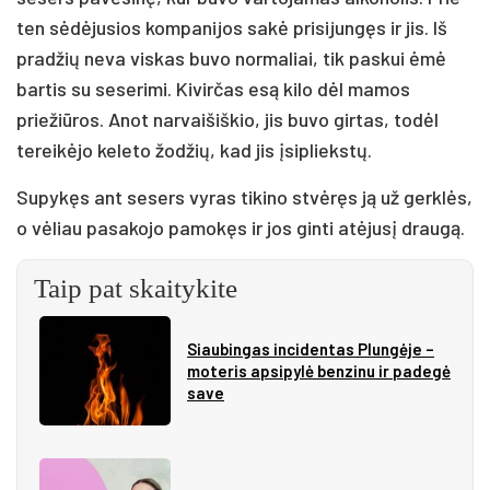
ten sėdėjusios kompanijos sakė prisijungęs ir jis. Iš
pradžių neva viskas buvo normaliai, tik paskui ėmė
bartis su seserimi. Kivirčas esą kilo dėl mamos
priežiūros. Anot narvaišiškio, jis buvo girtas, todėl
tereikėjo keleto žodžių, kad jis įsipliekstų.
Supykęs ant sesers vyras tikino stvėręs ją už gerklės,
o vėliau pasakojo pamokęs ir jos ginti atėjusį draugą.
Taip pat skaitykite
Siau­bin­gas in­ci­den­tas Plun­gė­je –
mo­te­ris ap­si­py­lė ben­zi­nu ir pa­de­gė
sa­ve