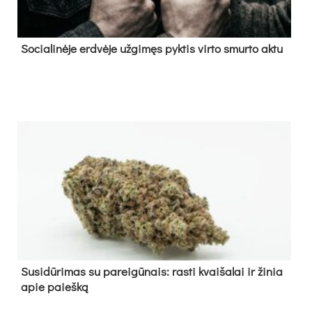
So­cia­li­nė­je erd­vė­je už­gi­męs pyk­tis vir­to smur­to ak­tu
Su­si­dū­ri­mas su pa­rei­gū­nais: ras­ti kvai­ša­lai ir ži­nia
apie paieš­ką