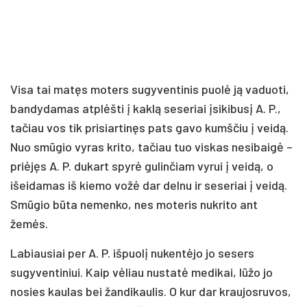
Visa tai matęs moters sugyventinis puolė ją vaduoti,
bandydamas atplėšti į kaklą seseriai įsikibusį A. P.,
tačiau vos tik prisiartinęs pats gavo kumščiu į veidą.
Nuo smūgio vyras krito, tačiau tuo viskas nesibaigė –
priėjęs A. P. dukart spyrė gulinčiam vyrui į veidą, o
išeidamas iš kiemo vožė dar delnu ir seseriai į veidą.
Smūgio būta nemenko, nes moteris nukrito ant
žemės.
Labiausiai per A. P. išpuolį nukentėjo jo sesers
sugyventiniui. Kaip vėliau nustatė medikai, lūžo jo
nosies kaulas bei žandikaulis. O kur dar kraujosruvos,