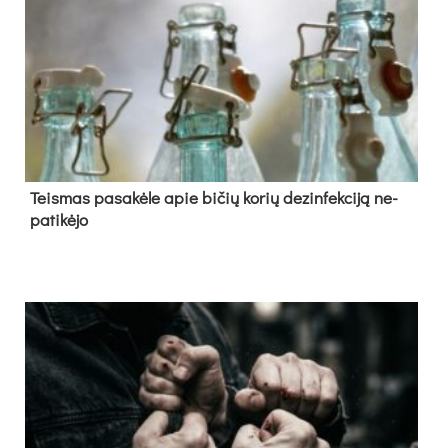
Teis­mas pa­sa­kė­le apie bi­čių ko­rių de­zin­fek­ci­ją ne­
pa­ti­kė­jo