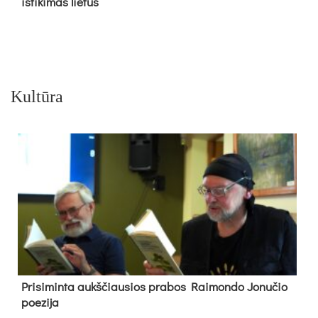
iš­ti­ki­mas lie­tus
Kultūra
Pri­si­min­ta aukš­čiau­sios pra­bos Rai­mon­do Jo­nu­čio
poe­zi­ja