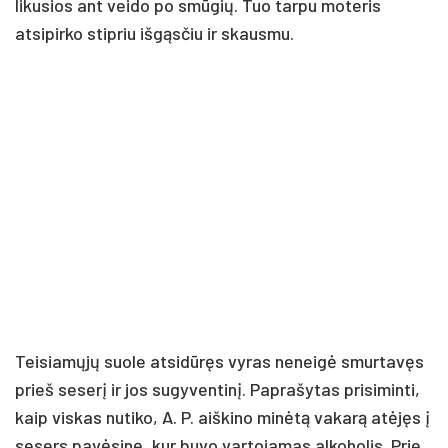
likusios ant veido po smūgių. Tuo tarpu moteris
atsipirko stipriu išgąsčiu ir skausmu.
Teisiamųjų suole atsidūręs vyras neneigė smurtavęs
prieš seserį ir jos sugyventinį. Paprašytas prisiminti,
kaip viskas nutiko, A. P. aiškino minėtą vakarą atėjęs į
sesers pavėsinę, kur buvo vartojamas alkoholis. Prie