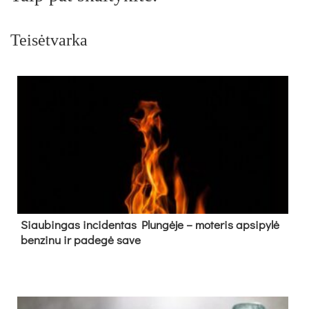
Teisėtvarka
Siau­bin­gas in­ci­den­tas Plun­gė­je – mo­te­ris ap­si­py­lė
ben­zi­nu ir pa­de­gė sa­ve