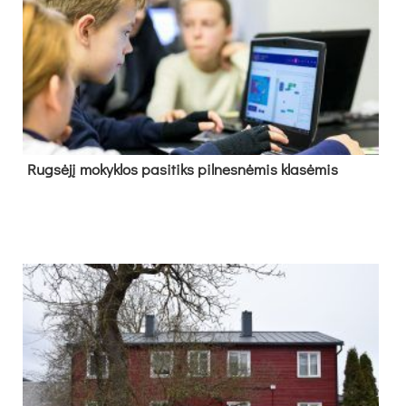
Rug­sė­jį mo­kyk­los pa­si­tiks pil­nes­nė­mis kla­sė­mis