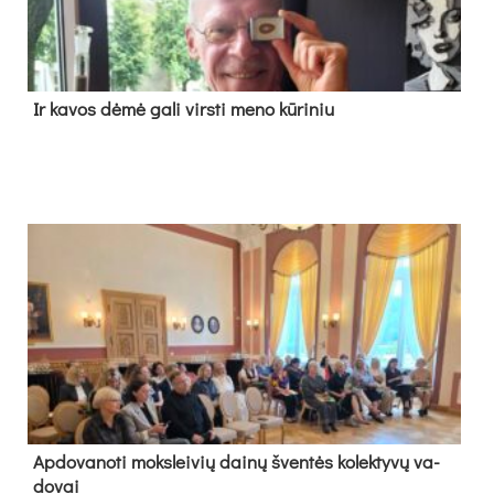
Ir ka­vos dė­mė ga­li virs­ti me­no kū­ri­niu
Ap­do­va­no­ti moks­lei­vių dai­nų šven­tės ko­lek­ty­vų va­
do­vai