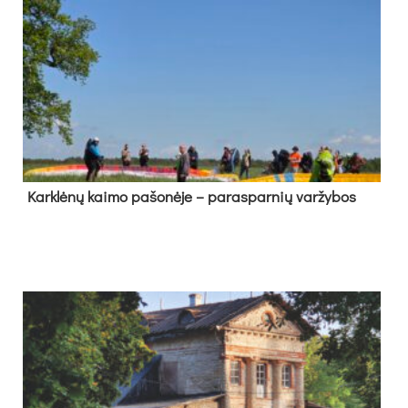
Kark­lė­nų kai­mo pa­šo­nė­je – pa­ras­par­nių var­žy­bos