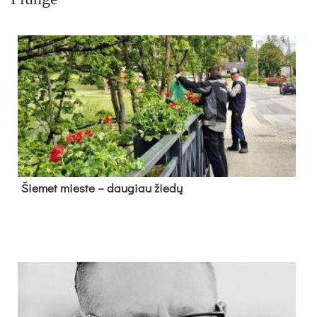
Šie­met mies­te – dau­giau žie­dų