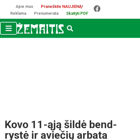
Apie mus
Praneškite NAUJIENĄ!
Reklama
Prenumerata
Skaityti PDF
Ko­vo 11-ąją šildė bend­
rystė ir avie­čių ar­ba­ta