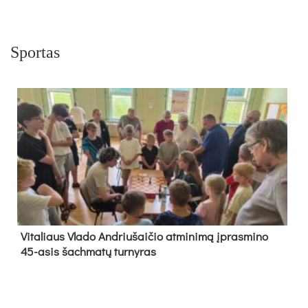
Sportas
Vi­ta­liaus Vla­do And­riu­šai­čio at­mi­ni­mą įpras­mi­no
45-asis šach­ma­tų tur­ny­ras