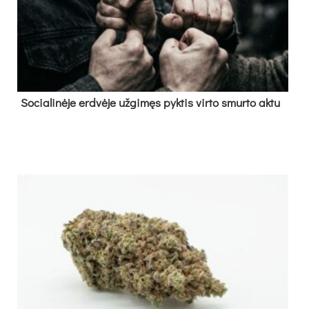
So­cia­li­nė­je erd­vė­je už­gi­męs pyk­tis vir­to smur­to ak­tu