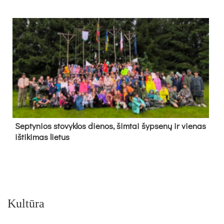
Sep­ty­nios sto­vyk­los die­nos, šim­tai šyp­se­nų ir vie­nas
iš­ti­ki­mas lie­tus
Kultūra