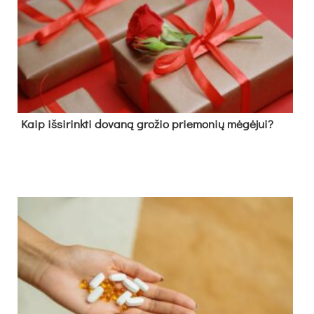
Kaip išsirinkti dovaną grožio priemonių mėgėjui?