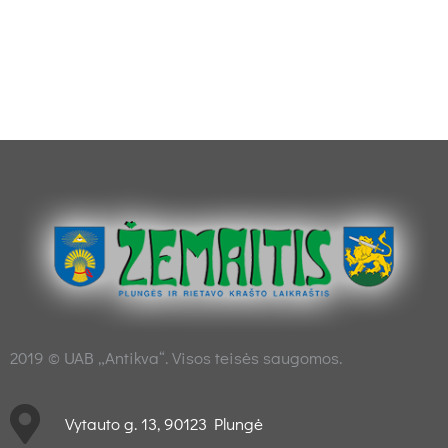
2019 © UAB „Antikva“. Visos teisės saugomos.
Vytauto g. 13, 90123 Plungė