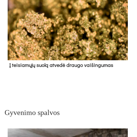
Į tei­sia­mų­jų suo­lą at­ve­dė drau­go vai­šin­gu­mas
Gyvenimo spalvos