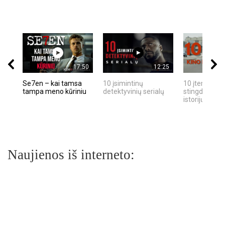
17:50
12:25
Se7en – kai tamsa
10 įsimintinų
10 įtemptų, k
tampa meno kūriniu
detektyvinių serialų
stingdančių k
istorijų
Naujienos iš interneto: