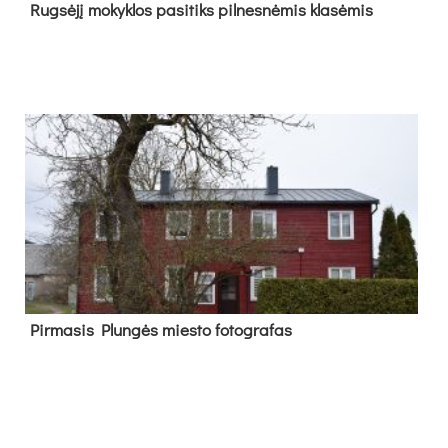
Rug­sė­jį mo­kyk­los pa­si­tiks pil­nes­nė­mis kla­sė­mis
Pir­ma­sis Plun­gės mies­to fo­tog­ra­fas