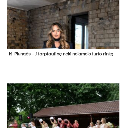
Iš Plungės – į tarptautinę nekilnojamojo turto rinką