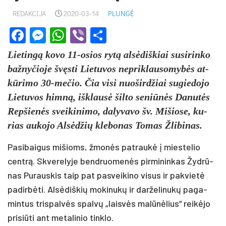
REDAKCIJA
2020-03-14
PLUNGĖ
Facebook
Messenger
WhatsApp
Viber
Share
Lie­tingą ko­vo 11-osios rytą alsė­diš­kiai su­si­rin­ko
baž­ny­čio­je švęsti Lie­tu­vos ne­prik­lau­so­mybės at­
kūri­mo 30-me­čio. Čia vi­si nuo­šird­žiai su­gie­do­jo
Lie­tu­vos himną, išk­lausė šil­to se­niūnės Da­nutės
Rep­šienės svei­ki­ni­mo, da­ly­va­vo šv. Mi­šio­se, ku­
rias au­ko­jo Alsėd­žių kle­bo­nas To­mas Žli­bi­nas.
Pa­si­bai­gus mi­šioms, žmonės pa­traukė į mies­te­lio
centrą. Skve­re­ly­je bend­ruo­menės pir­mi­nin­kas Žydrū­
nas Pu­raus­kis taip pat pa­svei­ki­no vi­sus ir pa­kvietė
pa­dirbė­ti. Alsė­diš­kių mo­ki­nukų ir dar­že­li­nukų pa­ga­
min­tus tris­palvės spalvų „laisvės malūnė­lius“ reikė­jo
pri­si­ūti ant me­ta­li­nio tink­lo.