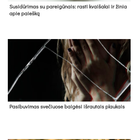
Su­si­dū­ri­mas su pa­rei­gū­nais: ras­ti kvai­ša­lai ir ži­nia
apie paieš­ką
Pa­si­bu­vi­mas sve­čiuo­se bai­gė­si iš­rau­tais plau­kais