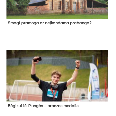
Sma­gi pra­mo­ga ar neį­kan­da­ma pra­ban­ga?
Bė­gi­kui iš Plun­gės – bron­zos me­da­lis