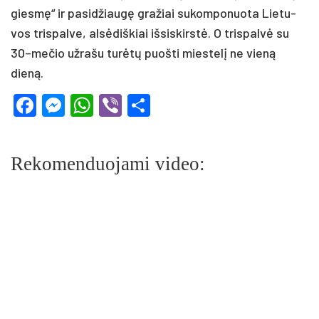
giesmę“ ir pa­si­džiaugę gra­žiai su­kom­po­nuo­ta Lie­tu­
vos tris­pal­ve, alsė­diš­kiai iš­sis­kirstė. O tris­palvė su
30–me­čio už­ra­šu turėtų puoš­ti mies­telį ne vieną
dieną.
Facebook
Messenger
WhatsApp
Viber
Share
Rekomenduojami video: