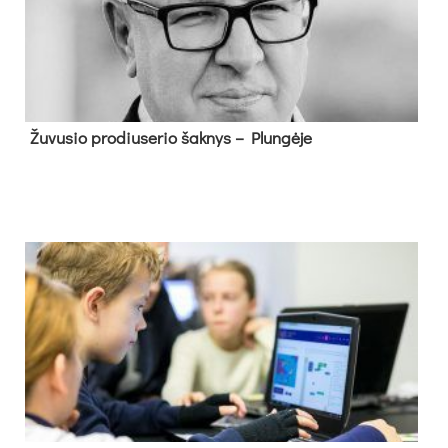
Žu­vu­sio pro­diu­se­rio šak­nys – Plun­gė­je