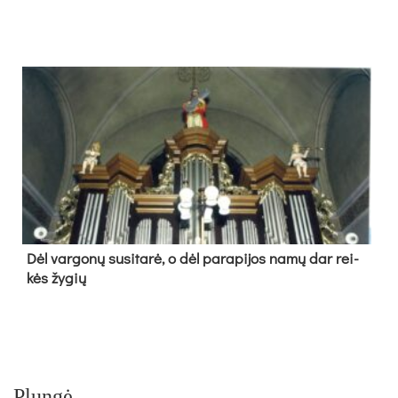
Dėl var­go­nų su­si­ta­rė, o dėl pa­ra­pi­jos na­mų dar rei­
kės žy­gių
Plungė