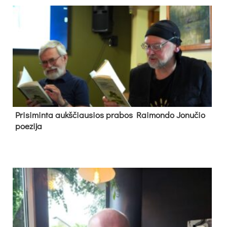
Pri­si­min­ta aukš­čiau­sios pra­bos Rai­mon­do Jo­nu­čio
poe­zi­ja