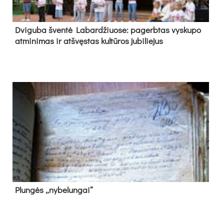
Dvi­gu­ba šven­tė La­bar­džiuo­se: pa­gerb­tas vys­ku­po
at­mi­ni­mas ir at­švęs­tas kul­tū­ros ju­bi­lie­jus
Plun­gės „ny­be­lun­gai“