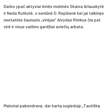
Dar­bo ypač ak­ty­viai ėmės mo­kinės Skai­va Ar­laus­kytė
ir Ne­da Rut­kutė, o se­niūnė D. Rep­šienė bei jai tal­kinęs
nee­ta­ti­nis šau­nu­sis „virė­jas“ Al­vy­das Rim­kus čia pat
virė ir vi­sus vai­ši­no gard­žiai avie­čių ar­ba­ta.
Ma­lo­niai pa­bend­ravę, dar kartą su­gie­doję „Tau­tišką