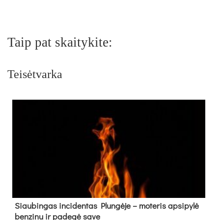
Taip pat skaitykite:
Teisėtvarka
Siau­bin­gas in­ci­den­tas Plun­gė­je – mo­te­ris ap­si­py­lė
ben­zi­nu ir pa­de­gė sa­ve