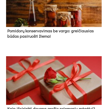
Pomidorų konservavimas be vargo: greičiausias
būdas pasiruošti žiemai
Kaip išsirinkti dovaną grožio priemonių mėgėjui?