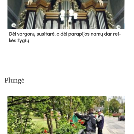
Dėl var­go­nų su­si­ta­rė, o dėl pa­ra­pi­jos na­mų dar rei­
kės žy­gių
Plungė