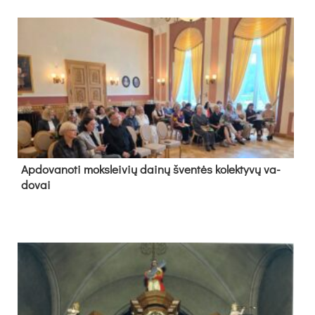
Ap­do­va­no­ti moks­lei­vių dai­nų šven­tės ko­lek­ty­vų va­
do­vai