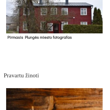
Pir­ma­sis Plun­gės mies­to fo­tog­ra­fas
Pravartu žinoti