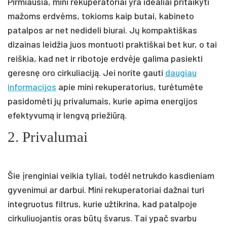
Pirmiausia, mini rekuperatoriai yra idealiai pritaikyti
mažoms erdvėms, tokioms kaip butai, kabineto
patalpos ar net nedideli biurai. Jų kompaktiškas
dizainas leidžia juos montuoti praktiškai bet kur, o tai
reiškia, kad net ir ribotoje erdvėje galima pasiekti
geresnę oro cirkuliaciją. Jei norite gauti
daugiau
informacijos
apie mini rekuperatorius, turėtumėte
pasidomėti jų privalumais, kurie apima energijos
efektyvumą ir lengvą priežiūrą.
2.
Privalumai
Šie įrenginiai veikia tyliai, todėl netrukdo kasdieniam
gyvenimui ar darbui. Mini rekuperatoriai dažnai turi
integruotus filtrus, kurie užtikrina, kad patalpoje
cirkuliuojantis oras būtų švarus. Tai ypač svarbu