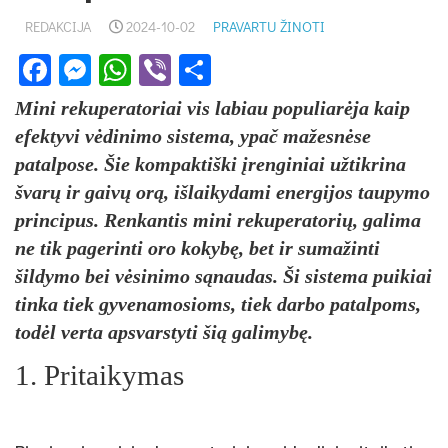
REDAKCIJA
2024-10-02
PRAVARTU ŽINOTI
Facebook
Messenger
WhatsApp
Viber
Share
Mini rekuperatoriai vis labiau populiarėja kaip
efektyvi vėdinimo sistema, ypač mažesnėse
patalpose. Šie kompaktiški įrenginiai užtikrina
švarų ir gaivų orą, išlaikydami energijos taupymo
principus. Renkantis mini rekuperatorių, galima
ne tik pagerinti oro kokybę, bet ir sumažinti
šildymo bei vėsinimo sąnaudas. Ši sistema puikiai
tinka tiek gyvenamosioms, tiek darbo patalpoms,
todėl verta apsvarstyti šią galimybę.
1.
Pritaikymas