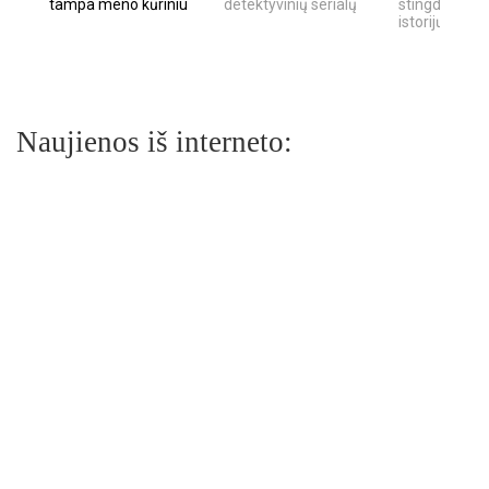
tampa meno kūriniu
detektyvinių serialų
stingdančių k
istorijų
Naujienos iš interneto: