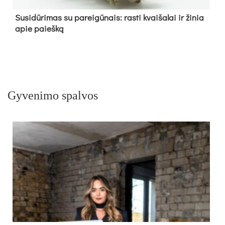
Su­si­dū­ri­mas su pa­rei­gū­nais: ras­ti kvai­ša­lai ir ži­nia
apie paieš­ką
Gyvenimo spalvos