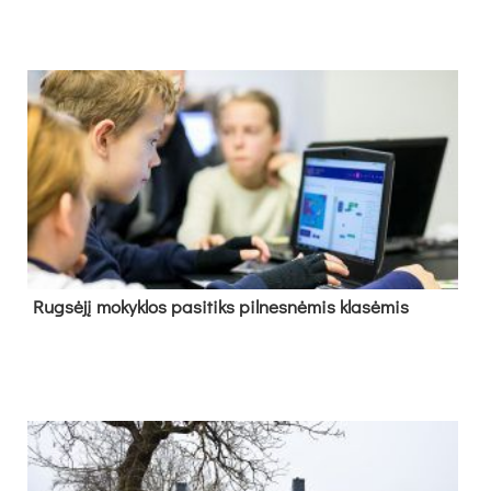
Rug­sė­jį mo­kyk­los pa­si­tiks pil­nes­nė­mis kla­sė­mis