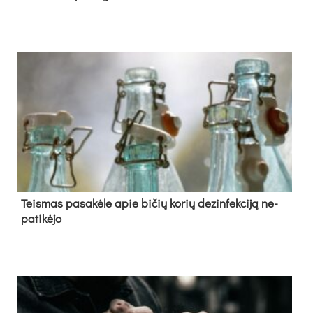
Teis­mas pa­sa­kė­le apie bi­čių ko­rių de­zin­fek­ci­ją ne­
pa­ti­kė­jo