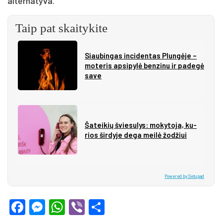
alternatyva.
Taip pat skaitykite
Siau­bin­gas in­ci­den­tas Plun­gė­je –
mo­te­ris ap­si­py­lė ben­zi­nu ir pa­de­gė
sa­ve
Ša­tei­kių švie­su­lys: mo­ky­to­ja, ku­
rios šir­dy­je de­ga mei­lė žo­džiui
Powered by Setupad
Facebook
Messenger
WhatsApp
Viber
Share