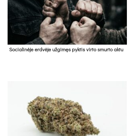
So­cia­li­nė­je erd­vė­je už­gi­męs pyk­tis vir­to smur­to ak­tu