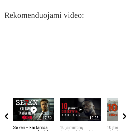
Rekomenduojami video:
17:50
12:25
Se7en – kai tamsa
10 įsimintinų
10 įtemptų, k