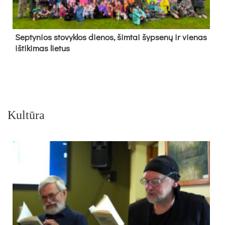
Sep­ty­nios sto­vyk­los die­nos, šim­tai šyp­se­nų ir vie­nas
iš­ti­ki­mas lie­tus
Kultūra