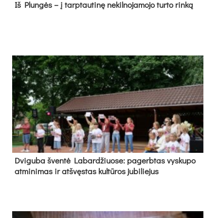
Iš Plungės – į tarptautinę nekilnojamojo turto rinką
Dvi­gu­ba šven­tė La­bar­džiuo­se: pa­gerb­tas vys­ku­po
at­mi­ni­mas ir at­švęs­tas kul­tū­ros ju­bi­lie­jus