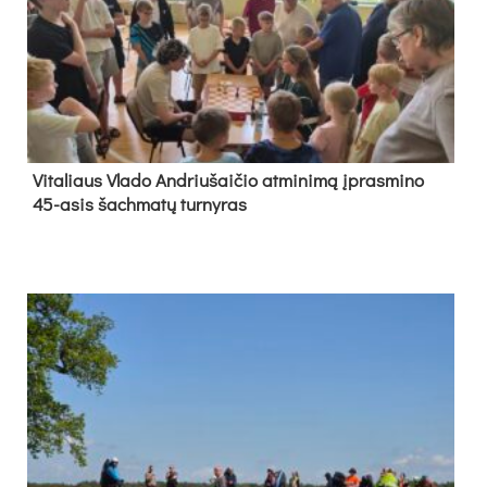
Vi­ta­liaus Vla­do And­riu­šai­čio at­mi­ni­mą įpras­mi­no
45-asis šach­ma­tų tur­ny­ras