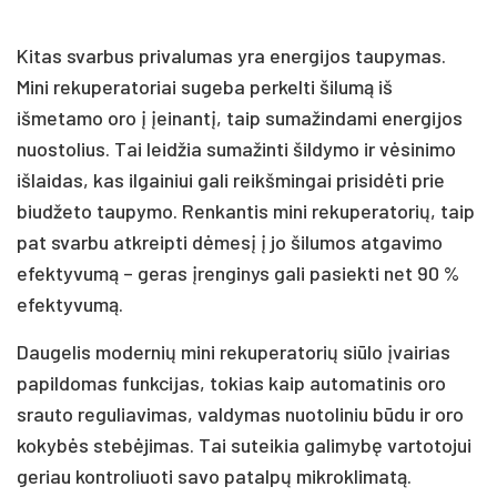
Kitas svarbus privalumas yra energijos taupymas.
Mini rekuperatoriai sugeba perkelti šilumą iš
išmetamo oro į įeinantį, taip sumažindami energijos
nuostolius. Tai leidžia sumažinti šildymo ir vėsinimo
išlaidas, kas ilgainiui gali reikšmingai prisidėti prie
biudžeto taupymo. Renkantis mini rekuperatorių, taip
pat svarbu atkreipti dėmesį į jo šilumos atgavimo
efektyvumą – geras įrenginys gali pasiekti net 90 %
efektyvumą.
Daugelis modernių mini rekuperatorių siūlo įvairias
papildomas funkcijas, tokias kaip automatinis oro
srauto reguliavimas, valdymas nuotoliniu būdu ir oro
kokybės stebėjimas. Tai suteikia galimybę vartotojui
geriau kontroliuoti savo patalpų mikroklimatą.