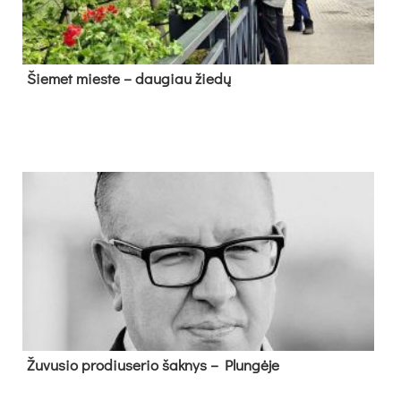
Šie­met mies­te – dau­giau žie­dų
Žu­vu­sio pro­diu­se­rio šak­nys – Plun­gė­je