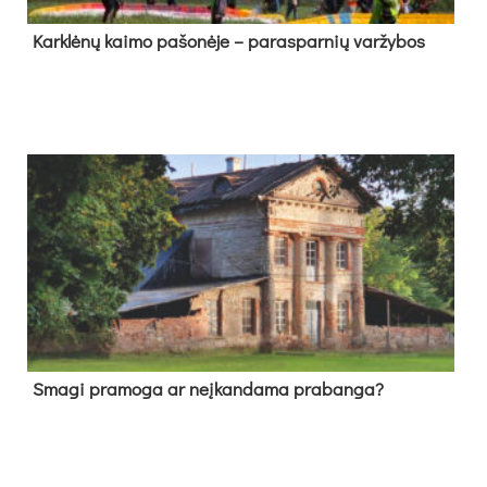
Kark­lė­nų kai­mo pa­šo­nė­je – pa­ras­par­nių var­žy­bos
Sma­gi pra­mo­ga ar neį­kan­da­ma pra­ban­ga?