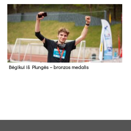
Bė­gi­kui iš Plun­gės – bron­zos me­da­lis