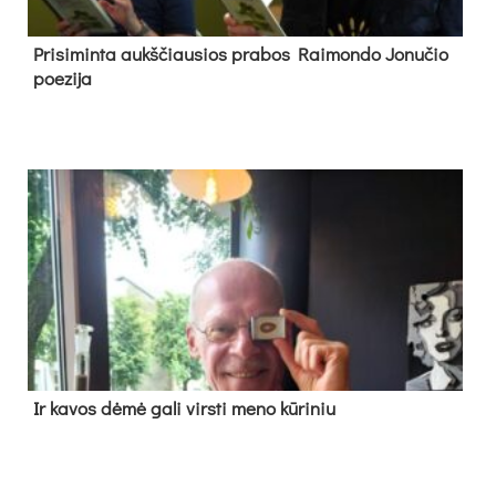
Pri­si­min­ta aukš­čiau­sios pra­bos Rai­mon­do Jo­nu­čio
poe­zi­ja
Ir ka­vos dė­mė ga­li virs­ti me­no kū­ri­niu