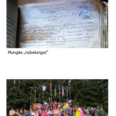
Plun­gės „ny­be­lun­gai“