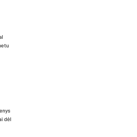
al
metu
menys
i dėl