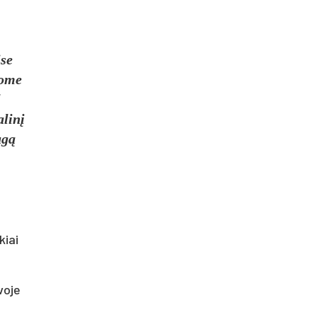
ise
kome
l
alinį
ugą
kiai
voje