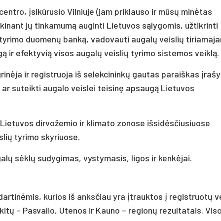
centro, įsikūrusio Vilniuje (jam priklauso ir mūsų minėtas
aiškinant jų tinkamumą auginti Lietuvos sąlygomis, užtikrinti
 tyrimo duomenų banką, vadovauti augalų veislių tiriamaja
gą ir efektyvią visos augalų veislių tyrimo sistemos veiklą.
rinėja ir registruoja iš selekcininkų gautas paraiškas įrašy
ą ar suteikti augalo veislei teisinę apsaugą Lietuvos
 Lietuvos dirvožemio ir klimato zonose išsidėsčiusiuose
lių tyrimo skyriuose.
alų sėklų sudygimas, vystymasis, ligos ir kenkėjai.
rtinėmis, kurios iš anksčiau yra įtrauktos į registruotų ve
kitų – Pasvalio, Utenos ir Kauno – regionų rezultatais. Vis