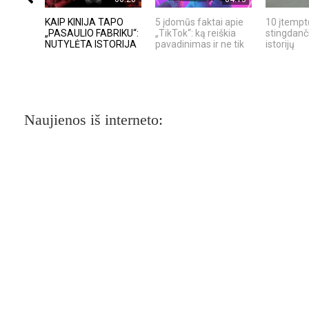
KAIP KINIJA TAPO
5 įdomūs faktai apie
10 įtempt
„PASAULIO FABRIKU“:
„TikTok“: ką reiškia
stingdanč
NUTYLĖTA ISTORIJA
pavadinimas ir ne tik
istorijų
Naujienos iš interneto: