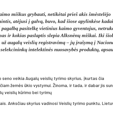
imo miškus grybauti, netikėtai prieš akis šmėstelėjo
tis, atėjusi į galvą, buvo, kad šiose apylinkėse kada
Į pagalbą pasitelkę vietinius kaimo gyventojus, netru
imas ir kokias paslaptis slepia Alksnėnų miškai. Iki šio
 už augalų veislių registravimą – jų įrašymą į Nacion
ip selekcininkų intelektinės nuosavybės produktų, apsa
eno veikia Augalų veislių tyrimo skyrius, įkurtas čia
iam žemės ūkio vystymui. Žinoma, ir tada, ir dabar jis sun
ų veislių kūrimo bei tyrimų
is. Anksčiau skyrius vadinosi Veislių tyrimo punktu, Lietu