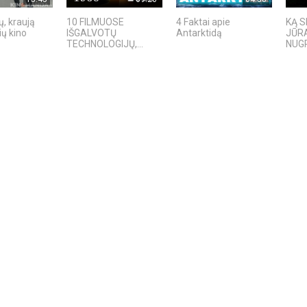
ų, kraują
10 FILMUOSE
4 Faktai apie
KĄ S
ių kino
IŠGALVOTŲ
Antarktidą
JŪRA
TECHNOLOGIJŲ,...
NUGR