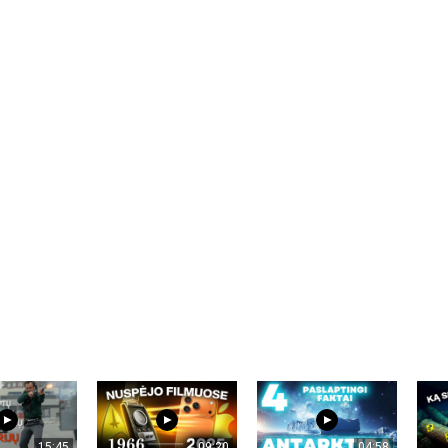
15:45
09:20
04:58