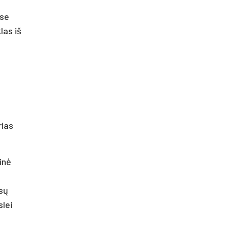
ise
las iš
rias
inė
psų
slei