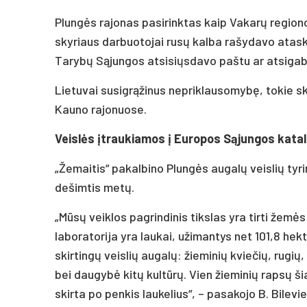
Plungės rajonas pasirinktas kaip Vakarų regiono
skyriaus darbuotojai rusų kalba rašydavo ataskai
Tarybų Sąjungos atsisiųsdavo paštu ar atsigab
Lietuvai susigrąžinus nepriklausomybę, tokie skyr
Kauno rajonuose.
Veislės įtraukiamos į Europos Sąjungos kata
„Žemaitis“ pakalbino Plungės augalų veislių tyri
dešimtis metų.
„Mūsų veiklos pagrindinis tikslas yra tirti žemės
laboratorija yra laukai, užimantys net 101,8 he
skirtingų veislių augalų: žieminių kviečių, rugių,
bei daugybė kitų kultūrų. Vien žieminių rapsų ši
skirta po penkis laukelius“, – pasakojo B. Bilevi