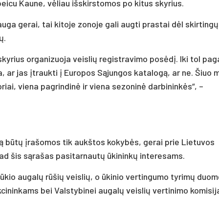
beicu Kaune, vėliau išskirstomos po kitus skyrius.
uga gerai, tai kitoje zonoje gali augti prastai dėl skirtingų
ų.
yrius organizuoja veislių registravimo posėdį. Iki tol pag
, ar jas įtraukti į Europos Sąjungos katalogą, ar ne. Šiuo 
ai, viena pagrindinė ir viena sezoninė darbininkės“, –
šą būtų įrašomos tik aukštos kokybės, gerai prie Lietuvos
 kad šis sąrašas pasitarnautų ūkininkų interesams.
ūkio augalų rūšių veislių, o ūkinio vertingumo tyrimų duo
kcininkams bei Valstybinei augalų veislių vertinimo komisija