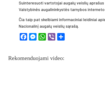
Suinteresuoti vartotojai augalų veislių aprašus
Valstybinės augalininkystės tarnybos interneto
Čia taip pat skelbiami informaciniai leidiniai a
Nacionalinį augalų veislių sąrašą.
Facebook
Messenger
WhatsApp
Viber
Share
Rekomenduojami video: