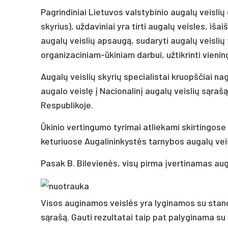
Pagrindiniai Lietuvos valstybinio augalų veislių 
skyrius), uždaviniai yra tirti augalų veisles, iš
augalų veislių apsaugą, sudaryti augalų veislių
organizaciniam-ūkiniam darbui, užtikrinti vienin
Augalų veislių skyrių specialistai kruopščiai nag
augalo veislę į Nacionalinį augalų veislių sąraš
Respublikoje.
Ūkinio vertingumo tyrimai atliekami skirtingose
keturiuose Augalininkystės tarnybos augalų veis
Pasak B. Bilevienės, visų pirma įvertinamas aug
Visos auginamos veislės yra lyginamos su standa
sąrašą. Gauti rezultatai taip pat palyginama su 