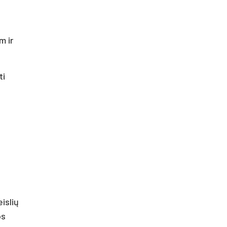
m ir
ti
islių
os