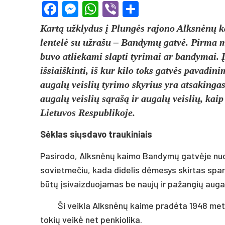
Facebook
Messenger
WhatsApp
Viber
Share
Kartą užklydus į Plungės rajono Alksnėnų ka
lentelė su užrašu – Bandymų gatvė. Pirma min
buvo atliekami slapti tyrimai ar bandymai. 
išsiaiškinti, iš kur kilo toks gatvės pavadin
augalų veislių tyrimo skyrius yra atsakingas
augalų veislių sąrašą ir augalų veislių, ka
Lietuvos Respublikoje.
Sėklas siųsdavo traukiniais
Pasirodo, Alksnėnų kaimo Bandymų gatvėje nuo s
sovietmečiu, kada didelis dėmesys skirtas sparč
būtų įsivaizduojamas be naujų ir pažangių augal
Ši veikla Alksnėnų kaime pradėta 1948 meta
tokių veikė net penkiolika.