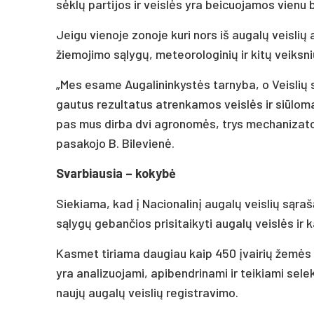
sėklų partijos ir veislės yra beicuojamos vienu 
Jeigu vienoje zonoje kuri nors iš augalų veislių a
žiemojimo sąlygų, meteorologinių ir kitų veiksni
„Mes esame Augalininkystės tarnyba, o Veislių sk
gautus rezultatus atrenkamos veislės ir siūloma
pas mus dirba dvi agronomės, trys mechanizatori
pasakojo B. Bilevienė.
Svarbiausia – kokybė
Siekiama, kad į Nacionalinį augalų veislių sąra
sąlygų gebančios prisitaikyti augalų veislės ir
Kasmet tiriama daugiau kaip 450 įvairių žemės 
yra analizuojami, apibendrinami ir teikiami sele
naujų augalų veislių registravimo.