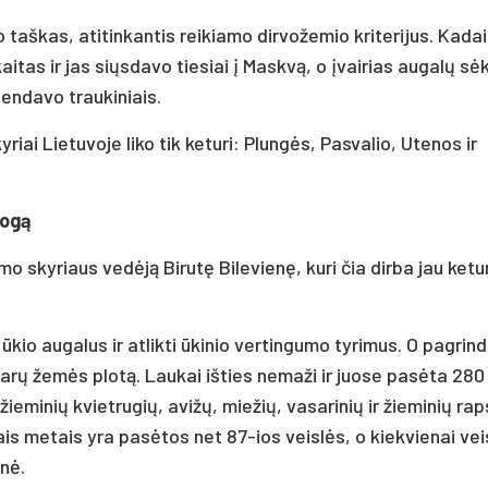
 taškas, atitinkantis reikiamo dirvožemio kriterijus. Kada
tas ir jas siųsdavo tiesiai į Maskvą, o įvairias augalų sėk
endavo traukiniais.
iai Lietuvoje liko tik keturi: Plungės, Pasvalio, Utenos ir
logą
mo skyriaus vedėją Birutę Bilevienę, kuri čia dirba jau ketu
 ūkio augalus ir atlikti ūkinio vertingumo tyrimus. O pagrind
ktarų žemės plotą. Laukai išties nemaži ir juose pasėta 280
 žieminių kvietrugių, avižų, miežių, vasarinių ir žieminių ra
ais metais yra pasėtos net 87-ios veislės, o kiekvienai vei
enė.