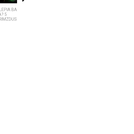
LEPIA BALTIJOS
Klaipedos apsk. -
Bezos secrets LT
? 5
Kalotes ežeras -
IMZDUSIOS...
Pajūrio regioninis...