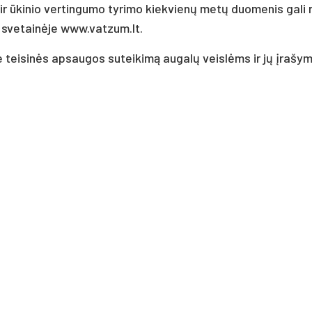
 ir ūkinio vertingumo tyrimo kiekvienų metų duomenis gali 
 svetainėje www.vatzum.lt.
pie teisinės apsaugos suteikimą augalų veislėms ir jų įrašym