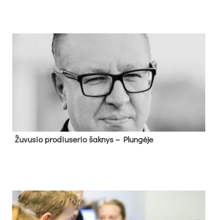
Žu­vu­sio pro­diu­se­rio šak­nys – Plun­gė­je