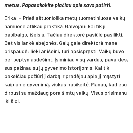
metus. Papasakokite plačiau apie savo patirtį.
Erika: – Prieš aštuoniolika metų tuometiniuose vaikų
namuose atlikau praktiką. Galvojau: kai tik ji
pasibaigs, išeisiu. Tačiau direktorė pasiūlė pasilikti.
Bet vis lankė abejonės. Galų gale direktorė mane
prispaudė: lieki ar išeini, turi apsispręsti. Vaikų buvo
per septyniasdešimt. Įsiminiau visų vardus, pavardes,
susipažinau su jų gyvenimo istorijomis. Kai tik
pakeičiau požiūrį į darbą ir pradėjau apie jį mąstyti
kaip apie gyvenimą, viskas pasikeitė. Manau, kad esu
dirbusi su maždaug pora šimtų vaikų. Visus prisimenu
iki šiol.