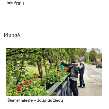
kės žy­gių
Plungė
Šie­met mies­te – dau­giau žie­dų