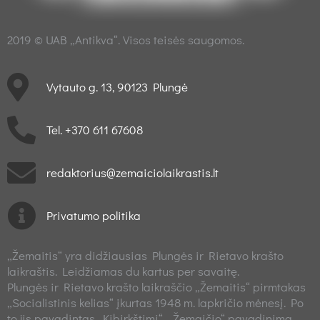
2019 © UAB „Antikva“. Visos teisės saugomos.
Vytauto g. 13, 90123 Plungė
Tel. +370 611 67608
redaktorius@zemaiciolaikrastis.lt
Privatumo politika
„Žemaitis“ yra didžiausias Plungės ir Rietavo krašto
laikraštis. Leidžiamas du kartus per savaitę.
Plungės ir Rietavo krašto laikraščio „Žemaitis“ pirmtakas
„Socialistinis kelias“ įkurtas 1948 m. lapkričio mėnesį. Po
to jis pavadintas „Kibirkštimi“. „Žemaičio“ pavadinimą