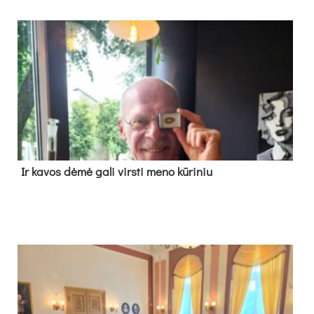
Ir ka­vos dė­mė ga­li virs­ti me­no kū­ri­niu