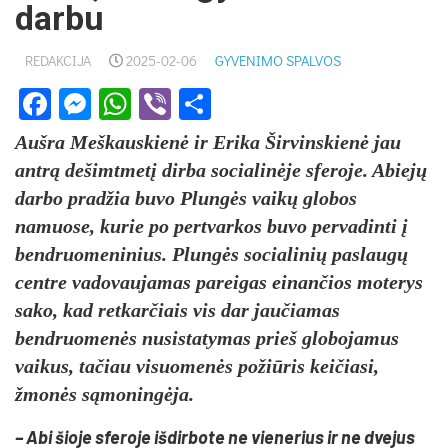
darbu
REDAKCIJA
2025-02-06
GYVENIMO SPALVOS
Facebook
Messenger
WhatsApp
Viber
Share
Aušra Meškauskienė ir Erika Širvinskienė jau
antrą dešimtmetį dirba socialinėje sferoje. Abiejų
darbo pradžia buvo Plungės vaikų globos
namuose, kurie po pertvarkos buvo pervadinti į
bendruomeninius. Plungės socialinių paslaugų
centre vadovaujamas pareigas einančios moterys
sako, kad retkarčiais vis dar jaučiamas
bendruomenės nusistatymas prieš globojamus
vaikus, tačiau visuomenės požiūris keičiasi,
žmonės sąmoningėja.
– Abi šioje sferoje išdirbote ne vienerius ir ne dvejus