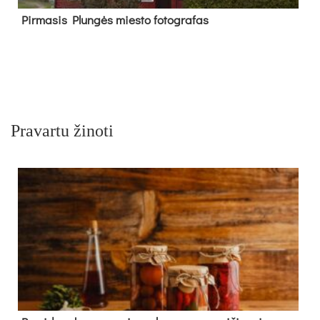
Pir­ma­sis Plun­gės mies­to fo­tog­ra­fas
Pravartu žinoti