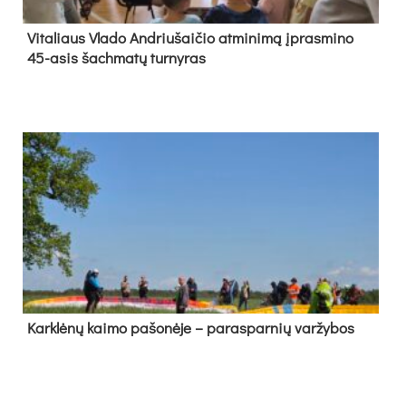
Vi­ta­liaus Vla­do And­riu­šai­čio at­mi­ni­mą įpras­mi­no
45-asis šach­ma­tų tur­ny­ras
Kark­lė­nų kai­mo pa­šo­nė­je – pa­ras­par­nių var­žy­bos