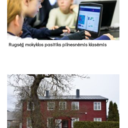
Rug­sė­jį mo­kyk­los pa­si­tiks pil­nes­nė­mis kla­sė­mis