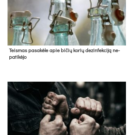
Teis­mas pa­sa­kė­le apie bi­čių ko­rių de­zin­fek­ci­ją ne­
pa­ti­kė­jo