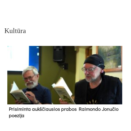
Kultūra
Pri­si­min­ta aukš­čiau­sios pra­bos Rai­mon­do Jo­nu­čio
poe­zi­ja