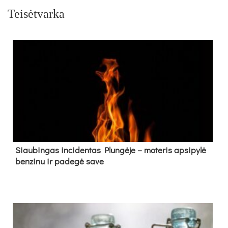
Teisėtvarka
Siau­bin­gas in­ci­den­tas Plun­gė­je – mo­te­ris ap­si­py­lė
ben­zi­nu ir pa­de­gė sa­ve