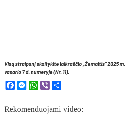
Visą straipsnį skaitykite laikraščio „Žemaitis“ 2025 m.
vasario 7 d. numeryje (Nr. 11).
Facebook
Messenger
WhatsApp
Viber
Share
Rekomenduojami video: