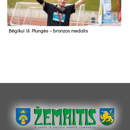
Bė­gi­kui iš Plun­gės – bron­zos me­da­lis