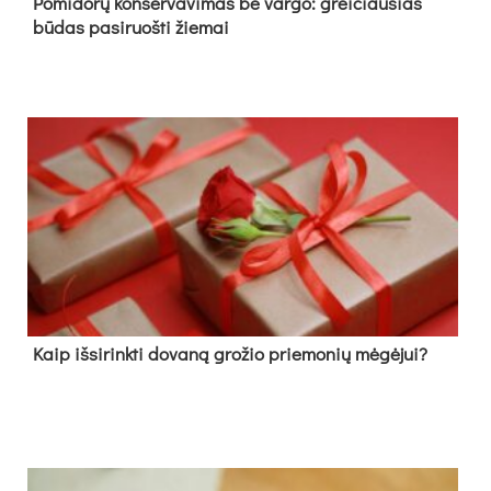
Pomidorų konservavimas be vargo: greičiausias
būdas pasiruošti žiemai
Kaip išsirinkti dovaną grožio priemonių mėgėjui?