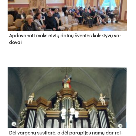
Ap­do­va­no­ti moks­lei­vių dai­nų šven­tės ko­lek­ty­vų va­
do­vai
Dėl var­go­nų su­si­ta­rė, o dėl pa­ra­pi­jos na­mų dar rei­