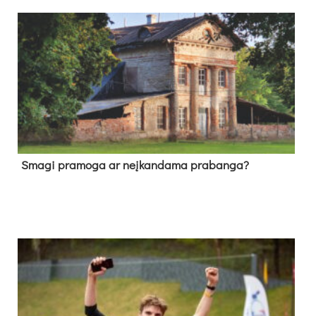
Sma­gi pra­mo­ga ar neį­kan­da­ma pra­ban­ga?