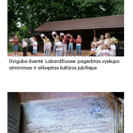
Dvi­gu­ba šven­tė La­bar­džiuo­se: pa­gerb­tas vys­ku­po
at­mi­ni­mas ir at­švęs­tas kul­tū­ros ju­bi­lie­jus