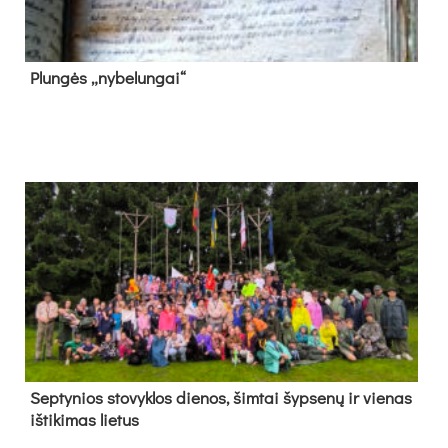
Plun­gės „ny­be­lun­gai“
Sep­ty­nios sto­vyk­los die­nos, šim­tai šyp­se­nų ir vie­nas
iš­ti­ki­mas lie­tus