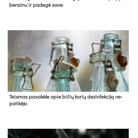
ben­zi­nu ir pa­de­gė sa­ve
Teis­mas pa­sa­kė­le apie bi­čių ko­rių de­zin­fek­ci­ją ne­
pa­ti­kė­jo