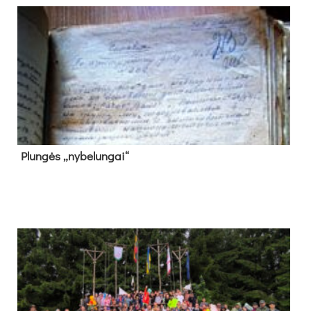
Plun­gės „ny­be­lun­gai“