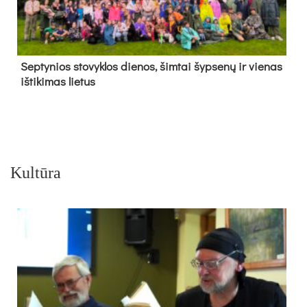
Sep­ty­nios sto­vyk­los die­nos, šim­tai šyp­se­nų ir vie­nas
iš­ti­ki­mas lie­tus
Kultūra