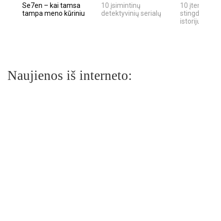
Se7en – kai tamsa
10 įsimintinų
10 įtemptų, k
tampa meno kūriniu
detektyvinių serialų
stingdančių k
istorijų
Naujienos iš interneto: