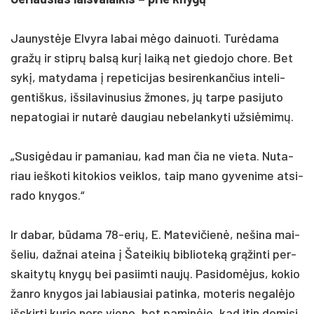
Jau­nystė­je El­vy­ra la­bai mėgo dai­nuo­ti. Turė­da­ma
gražų ir stiprų balsą kurį laiką net gie­do­jo cho­re. Bet
sykį, ma­ty­da­ma į re­pe­ti­ci­jas be­si­ren­kan­čius in­te­li­
gen­tiš­kus, iš­si­la­vi­nu­sius žmo­nes, jų tar­pe pa­si­ju­to
ne­pa­to­giai ir nu­tarė dau­giau ne­be­lan­ky­ti už­siė­mimų.
„Su­sigė­dau ir pa­ma­niau, kad man čia ne vie­ta. Nu­ta­
riau ieš­ko­ti ki­to­kios veik­los, taip ma­no gy­ve­ni­me at­si­
ra­do kny­gos.“
Ir da­bar, būda­ma 78-erių, E. Ma­te­vi­čienė, ne­ši­na mai­
še­liu, daž­nai atei­na į Ša­tei­kių bib­lio­teką grąžin­ti per­
skai­tytų knygų bei pa­siim­ti naujų. Pa­si­domė­jus, ko­kio
žan­ro kny­gos jai la­biau­siai pa­tin­ka, mo­te­ris ne­galė­jo
išs­kir­ti ku­rio nors vie­no, bet pa­minė­jo, kad itin do­mi­si