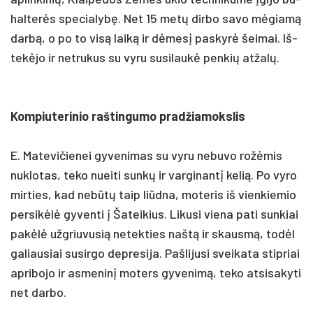
hal­terės spe­cia­lybę. Net 15 metų dir­bo sa­vo mėgiamą
darbą, o po to visą laiką ir dėmesį pa­skyrė šei­mai. Iš­
tekė­jo ir ne­tru­kus su vy­ru su­si­laukė pen­kių at­žalų.
Kom­piu­te­ri­nio raš­tin­gu­mo pra­džia­moks­lis
E. Ma­te­vi­čie­nei gy­ve­ni­mas su vy­ru ne­bu­vo rožė­mis
nu­klo­tas, te­ko nuei­ti sunkų ir var­gi­nantį ke­lią. Po vy­ro
mir­ties, kad ne­būtų taip liūd­na, mo­te­ris iš vien­kie­mio
per­si­kėlė gy­ven­ti į Ša­tei­kius. Li­ku­si vie­na pa­ti sun­kiai
pa­kėlė užg­riu­vu­sią ne­tek­ties naštą ir skausmą, todėl
ga­liau­siai su­si­rgo dep­re­si­ja. Paš­li­ju­si svei­ka­ta stip­riai
ap­ri­bo­jo ir as­me­ninį mo­ters gy­ve­nimą, te­ko at­si­sa­ky­ti
net dar­bo.