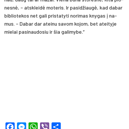
nesnė, – at­skleidė mo­te­ris. Ir pa­si­džiaugė, kad da­bar
bib­lio­te­kos net ga­li pri­sta­ty­ti no­ri­mas kny­gas į na­
mus. – Da­bar dar atei­nu sa­vom ko­jom, bet atei­ty­je
mie­lai pa­si­nau­do­siu ir šia ga­li­my­be.“
Facebook
Messenger
WhatsApp
Viber
Share