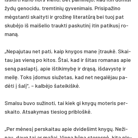
žydų ge­no­ci­du, trem­ti­nių gy­ve­ni­mais. Pri­si­pa­ži­no
mėgstan­ti skai­ty­ti ir gro­žinę li­te­ratūrą bei tuoj pat
skubė­jo iš mai­še­lio trauk­ti pa­sku­tinį itin pa­ti­kusį ro­
maną.
„Ne­pa­ju­tau net pa­ti, kaip kny­gos ma­ne įtraukė. Skai­
tau jas vieną po ki­tos. Štai, kad ir ši­tas ro­ma­nas apie
seną pa­slaptį, apie iš­ti­ki­mybę ir drąsą, iš­da­vystę ir
meilę. Toks įdo­mus siu­že­tas, kad net ne­galė­jau pa­
dėti į šalį“, – kalbė­jo ša­tei­kiškė.
Smal­su bu­vo su­ži­no­ti, tai kiek gi knygų mo­te­ris per­
skai­to. At­sa­ky­mas tie­siog pri­bloškė.
„Per mėnesį per­skai­tau apie dvi­de­šimt knygų. Ne­ži­
nau, daug tai ar ma­žai. Vie­na būna sto­resnė, ki­ta plo­