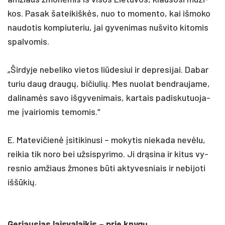
kos. Pa­sak ša­tei­kiškės, nuo to mo­men­to, kai iš­mo­ko
nau­do­tis kom­piu­te­riu, jai gy­ve­ni­mas nu­švi­to ki­to­mis
spal­vo­mis.
„Šir­dy­je ne­be­li­ko vie­tos liū­de­siui ir dep­re­si­jai. Da­bar
tu­riu daug draugų, bi­čiu­lių. Mes nuo­lat bend­rau­ja­me,
da­li­namės sa­vo iš­gy­ve­ni­mais, kar­tais pa­dis­ku­tuo­ja­
me įvai­rio­mis te­mo­mis.“
E. Ma­te­vi­čienė įsi­ti­ki­nu­si – mo­ky­tis nie­ka­da ne­vėlu,
rei­kia tik no­ro bei už­sis­py­ri­mo. Ji drąsi­na ir ki­tus vy­
res­nio am­žiaus žmo­nes būti ak­ty­ves­niais ir ne­bi­jo­ti
iššū­kių.
Ge­riau­sias lais­va­lai­kis – prie knygų