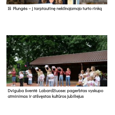
Iš Plungės – į tarptautinę nekilnojamojo turto rinką
Dvi­gu­ba šven­tė La­bar­džiuo­se: pa­gerb­tas vys­ku­po
at­mi­ni­mas ir at­švęs­tas kul­tū­ros ju­bi­lie­jus