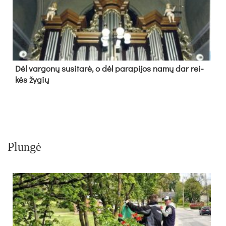
Dėl var­go­nų su­si­ta­rė, o dėl pa­ra­pi­jos na­mų dar rei­
kės žy­gių
Plungė