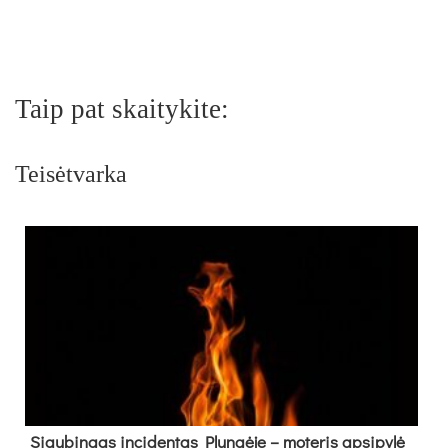
Taip pat skaitykite:
Teisėtvarka
Siau­bin­gas in­ci­den­tas Plun­gė­je – mo­te­ris ap­si­py­lė