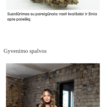
Su­si­dū­ri­mas su pa­rei­gū­nais: ras­ti kvai­ša­lai ir ži­nia
apie paieš­ką
Gyvenimo spalvos