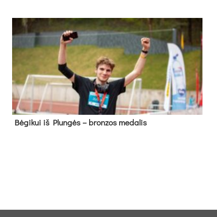
Bė­gi­kui iš Plun­gės – bron­zos me­da­lis