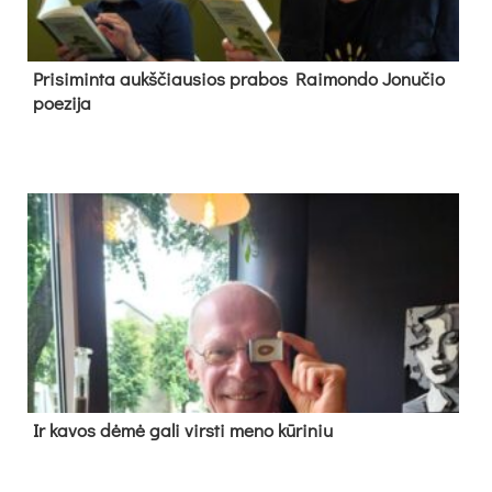
Pri­si­min­ta aukš­čiau­sios pra­bos Rai­mon­do Jo­nu­čio
poe­zi­ja
Ir ka­vos dė­mė ga­li virs­ti me­no kū­ri­niu