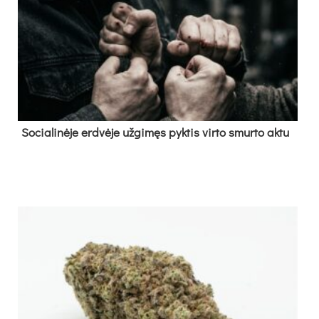
So­cia­li­nė­je erd­vė­je už­gi­męs pyk­tis vir­to smur­to ak­tu