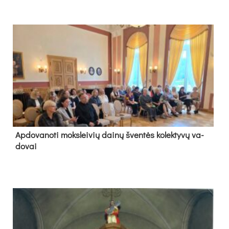
Ap­do­va­no­ti moks­lei­vių dai­nų šven­tės ko­lek­ty­vų va­
do­vai