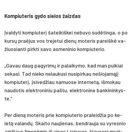
Kom­piu­te­ris gy­do sie­los žaiz­das
Įval­dy­ti kom­piu­terį ša­tei­kiš­kei ne­bu­vo su­dėtin­ga, o po
kursų pra­ėjus vos tre­je­tui dienų mo­te­ris pa­reiškė va­
žiuo­sian­ti pirk­ti sa­vo as­me­ni­nio kom­piu­te­rio.
„Ga­vau daug pa­gy­rimų ir pa­lai­ky­mo, kad man pui­kiai
se­ka­si. Tad nie­ko ne­lau­ku­si nu­si­pir­kau ne­šio­jamąjį
kom­piu­terį, įsi­ved­žiau na­muo­se in­ter­netą, iš­mo­kau
nau­do­tis elekt­ro­ni­niu pa­štu, elekt­ro­ni­ne ban­ki­nin­kys­
te.“
Per dieną mo­te­ris prie kom­piu­te­rio pra­leid­žia po ke­
letą va­landų. Skai­to nau­jie­nas, bend­rau­ja su vy­res­nio
am­žiaus žmonė­mis iš vi­sos Lie­tu­vos, klau­so­si mu­zi­