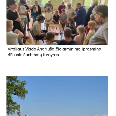
Vi­ta­liaus Vla­do And­riu­šai­čio at­mi­ni­mą įpras­mi­no
45-asis šach­ma­tų tur­ny­ras