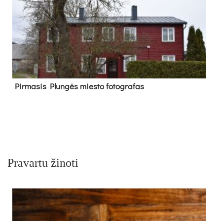
Pir­ma­sis Plun­gės mies­to fo­tog­ra­fas
Pravartu žinoti