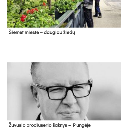
Šie­met mies­te – dau­giau žie­dų
Žu­vu­sio pro­diu­se­rio šak­nys – Plun­gė­je