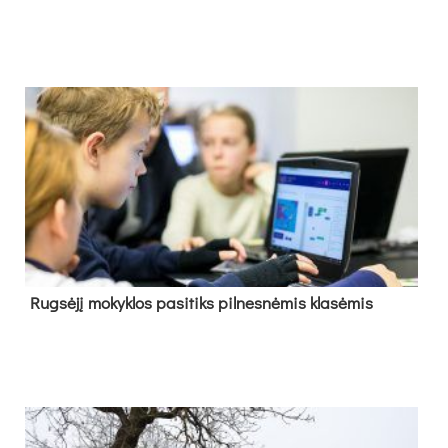
Rug­sė­jį mo­kyk­los pa­si­tiks pil­nes­nė­mis kla­sė­mis