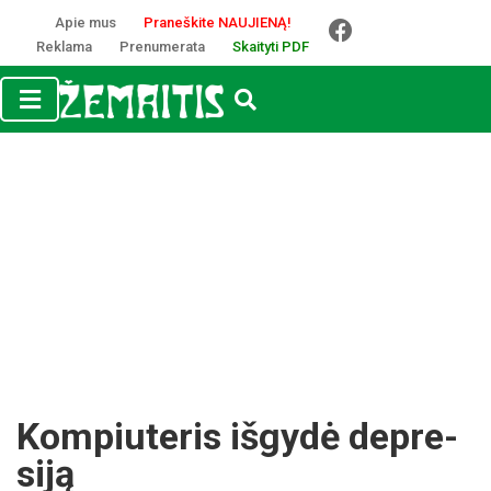
Apie mus
Praneškite NAUJIENĄ!
Reklama
Prenumerata
Skaityti PDF
Kom­piu­te­ris iš­gydė dep­re­
siją