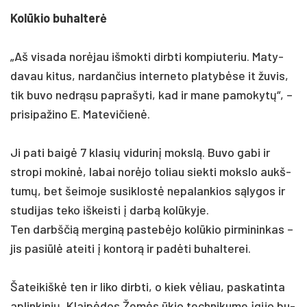
Kolū­kio bu­hal­terė
„Aš vi­sa­da norė­jau iš­mok­ti dirb­ti kom­piu­te­riu. Ma­ty­
da­vau ki­tus, nar­dan­čius in­ter­ne­to pla­tybė­se it žu­vis,
tik bu­vo ne­drąsu pa­pra­šy­ti, kad ir ma­ne pa­mo­kytų“, –
pri­si­pa­ži­no E. Ma­te­vi­čienė.
Ji pa­ti baigė 7 kla­sių vi­du­rinį mokslą. Bu­vo ga­bi ir
stro­pi mo­kinė, la­bai norė­jo to­liau siek­ti moks­lo aukš­
tumų, bet šei­mo­je su­si­klostė ne­pa­lan­kios sąly­gos ir
stu­di­jas te­ko iš­keis­ti į darbą kolū­ky­je.
Ten darbš­čią mer­giną pa­stebė­jo kolū­kio pir­mi­nin­kas –
jis pa­si­ūlė atei­ti į kon­torą ir pa­dėti bu­hal­te­rei.
Ša­tei­kiškė ten ir li­ko dirb­ti, o kiek vėliau, pa­ska­tin­ta
ap­lin­ki­nių, Klaipė­dos Žemės ūkio tech­ni­ku­me įgi­jo bu­