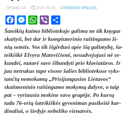
REDAKCIJA
2022-10-28
GYVENIMO SPALVOS
Facebook
Messenger
WhatsApp
Viber
Share
Ša­tei­kių kai­mo bib­lio­te­ko­je ga­li­ma ne tik kny­gas
skai­ty­ti, bet dar ir kom­piu­te­ri­nio raš­tin­gu­mo ži­
nių sem­tis. Vos tik iš­gir­du­si apie šią ga­li­mybę, ša­
tei­kiškė El­vy­ra Ma­te­vi­čienė, ne­sud­ve­jo­ju­si nė se­
kun­dei, nu­tarė sa­ve iš­ban­dy­ti prie kla­viatū­ros. Ir
jau ne­tru­kus ta­po vi­so­se ša­lies bib­lio­te­ko­se vyks­
tan­čių ne­mo­kamų „Pri­si­jun­gu­sios Lie­tu­vos“
skait­me­ni­nio raš­tin­gu­mo mo­kymų da­ly­ve, o taip
pat – vy­riau­sia mo­ki­ne sa­vo grupė­je. Po kursų
tada 76-erių ša­tei­kiškės gy­ve­ni­mas pa­si­keitė kar­
di­na­liai, o šir­dy­je ne­be­li­ko vie­natvės.