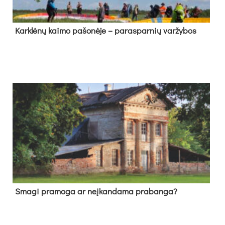
Kark­lė­nų kai­mo pa­šo­nė­je – pa­ras­par­nių var­žy­bos
Sma­gi pra­mo­ga ar neį­kan­da­ma pra­ban­ga?