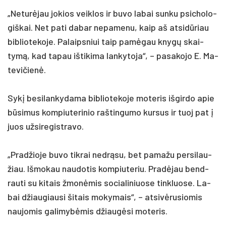
„Ne­turė­jau jo­kios veik­los ir bu­vo la­bai sun­ku psi­cho­lo­
giš­kai. Net pa­ti da­bar ne­pa­me­nu, kaip aš at­si­dūriau
bib­lio­te­ko­je. Pa­laips­niui taip pamė­gau knygų skai­
tymą, kad ta­pau iš­ti­ki­ma lan­ky­to­ja“, – pa­sa­ko­jo E. Ma­
te­vi­čienė.
Sykį be­si­lan­ky­da­ma bib­lio­te­ko­je mo­te­ris iš­gir­do apie
būsi­mus kom­piu­te­ri­nio raš­tin­gu­mo kur­sus ir tuoj pat į
juos už­si­re­gist­ra­vo.
„Prad­žio­je bu­vo tik­rai ne­drąsu, bet pa­ma­žu per­si­lau­
žiau. Iš­mo­kau nau­do­tis kom­piu­te­riu. Pradė­jau bend­
rau­ti su ki­tais žmonė­mis so­cia­li­niuo­se tink­luo­se. La­
bai džiau­giau­si ši­tais mo­ky­mais“, – at­si­vėru­sio­mis
nau­jo­mis ga­li­mybė­mis džiaugė­si mo­te­ris.