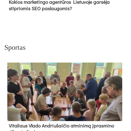
Kokios marketingo agentūros Lietuvoje garsėja
stipriomis SEO paslaugomis?
Sportas
Vi­ta­liaus Vla­do And­riu­šai­čio at­mi­ni­mą įpras­mi­no