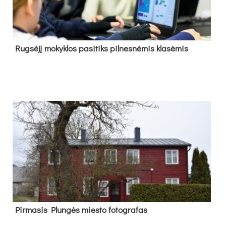
Rug­sė­jį mo­kyk­los pa­si­tiks pil­nes­nė­mis kla­sė­mis
Pir­ma­sis Plun­gės mies­to fo­tog­ra­fas