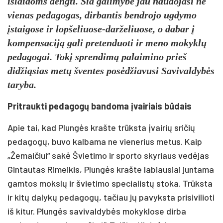
išlaidoms dengti. Šia galimybe jau naudojasi ne
vienas pedagogas, dirbantis bendrojo ugdymo
įstaigose ir lopšeliuose-darželiuose, o dabar į
kompensaciją gali pretenduoti ir meno mokyklų
pedagogai. Tokį sprendimą palaimino prieš
didžiąsias metų šventes posėdžiavusi Savivaldybės
taryba.
Pritraukti pedagogų bandoma įvairiais būdais
Apie tai, kad Plungės krašte trūksta įvairių sričių
pedagogų, buvo kalbama ne vienerius metus. Kaip
„Žemaičiui“ sakė Švietimo ir sporto skyriaus vedėjas
Gintautas Rimeikis, Plungės krašte labiausiai juntama
gamtos mokslų ir švietimo specialistų stoka. Trūksta
ir kitų dalykų pedagogų, tačiau jų pavyksta prisivilioti
iš kitur. Plungės savivaldybės mokyklose dirba