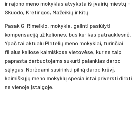
ir rajono meno mokyklas atvyksta iš įvairių miestų –
Skuodo, Kretingos, Mažeikių ir kitų.
Pasak G. Rimeikio, mokykla, galinti pasiūlyti
kompensaciją už keliones, bus kur kas patrauklesnė.
Ypač tai aktualu Platelių meno mokyklai, turinčiai
filialus keliose kaimiškose vietovėse, kur ne taip
paprasta darbuotojams sukurti palankias darbo
sąlygas. Norėdami susirinkti pilną darbo krūvį,
kaimiškųjų meno mokyklų specialistai priversti dirbti
ne vienoje įstaigoje.