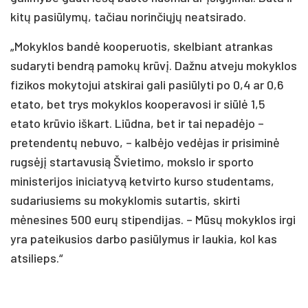
kitų pasiūlymų, tačiau norinčiųjų neatsirado.
„Mokyklos bandė kooperuotis, skelbiant atrankas
sudaryti bendrą pamokų krūvį. Dažnu atveju mokyklos
fizikos mokytojui atskirai gali pasiūlyti po 0,4 ar 0,6
etato, bet trys mokyklos kooperavosi ir siūlė 1,5
etato krūvio iškart. Liūdna, bet ir tai nepadėjo –
pretendentų nebuvo, – kalbėjo vedėjas ir prisiminė
rugsėjį startavusią Švietimo, mokslo ir sporto
ministerijos iniciatyvą ketvirto kurso studentams,
sudariusiems su mokyklomis sutartis, skirti
mėnesines 500 eurų stipendijas. – Mūsų mokyklos irgi
yra pateikusios darbo pasiūlymus ir laukia, kol kas
atsilieps.“