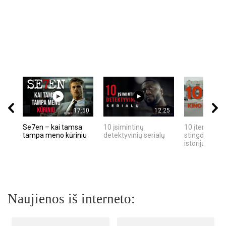
17:50
12:25
Se7en – kai tamsa
10 įsimintinų
10 įtemptų, k
tampa meno kūriniu
detektyvinių serialų
stingdančių k
istorijų
Naujienos iš interneto: