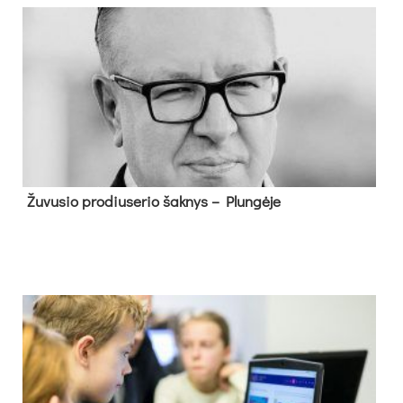
Žu­vu­sio pro­diu­se­rio šak­nys – Plun­gė­je