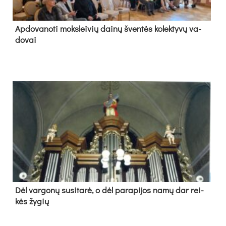
Ap­do­va­no­ti moks­lei­vių dai­nų šven­tės ko­lek­ty­vų va­
do­vai
Dėl var­go­nų su­si­ta­rė, o dėl pa­ra­pi­jos na­mų dar rei­
kės žy­gių