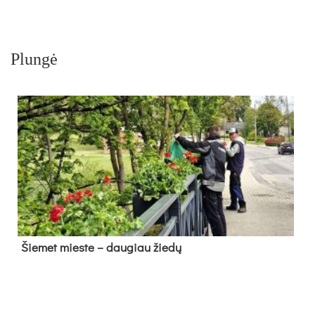
Plungė
Šie­met mies­te – dau­giau žie­dų