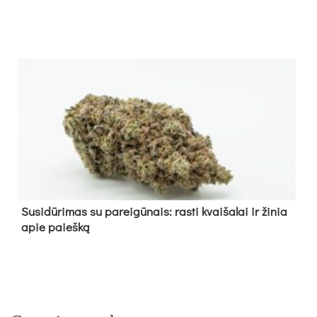
Su­si­dū­ri­mas su pa­rei­gū­nais: ras­ti kvai­ša­lai ir ži­nia
apie paieš­ką