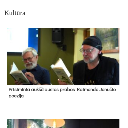
Kultūra
Pri­si­min­ta aukš­čiau­sios pra­bos Rai­mon­do Jo­nu­čio
poe­zi­ja