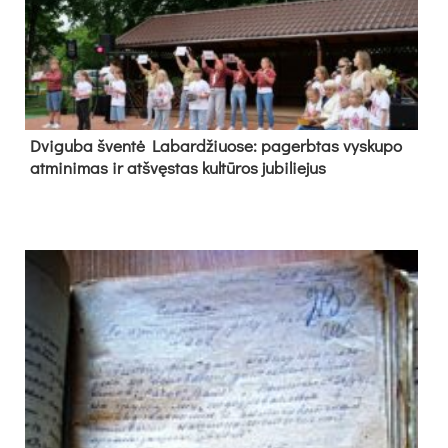
Dvi­gu­ba šven­tė La­bar­džiuo­se: pa­gerb­tas vys­ku­po
at­mi­ni­mas ir at­švęs­tas kul­tū­ros ju­bi­lie­jus