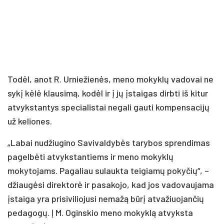
Todėl, anot R. Urniežienės, meno mokyklų vadovai ne
sykį kėlė klausimą, kodėl ir į jų įstaigas dirbti iš kitur
atvykstantys specialistai negali gauti kompensacijų
už keliones.
„Labai nudžiugino Savivaldybės tarybos sprendimas
pagelbėti atvykstantiems ir meno mokyklų
mokytojams. Pagaliau sulaukta teigiamų pokyčių“, –
džiaugėsi direktorė ir pasakojo, kad jos vadovaujama
įstaiga yra prisiviliojusi nemažą būrį atvažiuojančių
pedagogų. Į M. Oginskio meno mokyklą atvyksta