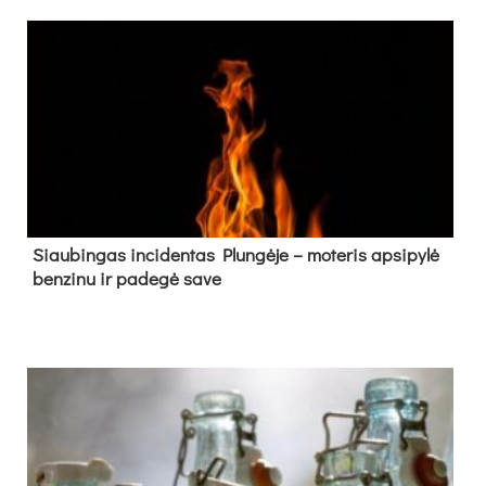
Siau­bin­gas in­ci­den­tas Plun­gė­je – mo­te­ris ap­si­py­lė
ben­zi­nu ir pa­de­gė sa­ve