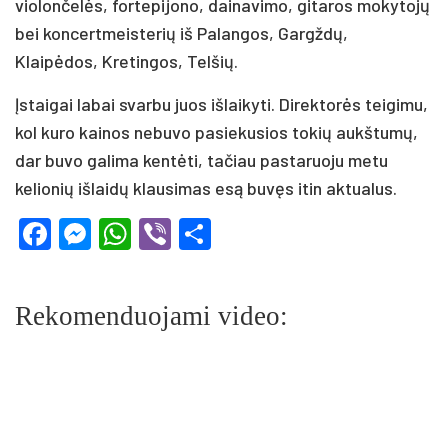
violončelės, fortepijono, dainavimo, gitaros mokytojų
bei koncertmeisterių iš Palangos, Gargždų,
Klaipėdos, Kretingos, Telšių.
Įstaigai labai svarbu juos išlaikyti. Direktorės teigimu,
kol kuro kainos nebuvo pasiekusios tokių aukštumų,
dar buvo galima kentėti, tačiau pastaruoju metu
kelionių išlaidų klausimas esą buvęs itin aktualus.
Facebook
Messenger
WhatsApp
Viber
Share
Rekomenduojami video: