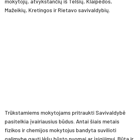
mokytojų, atvykstančių iš Telšių, Klaipėdos,
Mažeikių, Kretingos ir Rietavo savivaldybių.
Trūkstamiems mokytojams pritraukti Savivaldybė
pasitelkia įvairiausius būdus. Antai šiais metais
fizikos ir chemijos mokytojus bandyta suvilioti
galimybe gauti lėšų būsto nuomai ar įsigijimui. Būta ir