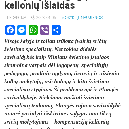
kelionių išlaidas
REDAKCIJA
2023-01-05
MOKYKLŲ NAUJIENOS
Facebook
Messenger
WhatsApp
Viber
Share
Visoje šalyje ir toliau trūksta įvairių sričių
švietimo specialistų. Net tokios didelės
savivaldybės kaip Vilniaus švietimo įstaigos
skambina varpais dėl logopedų, specialiųjų
pedagogų, pradinio ugdymo, lietuvių ir užsienio
kalbų mokytojų, psichologų ir kitų švietimo
specialistų stygiaus. Ši problema opi ir Plungės
savivaldybėje. Siekdama mažinti švietimo
specialistų trūkumą, Plungės rajono savivaldybė
nutarė pasiūlyti išskirtines sąlygas tam tikrų
sričių mokytojams – kompensaciją kelionių