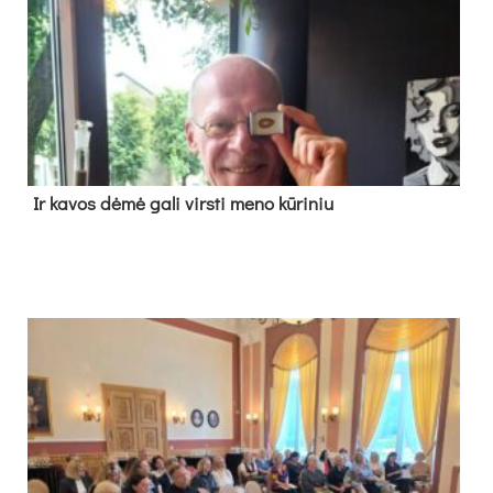
Ir ka­vos dė­mė ga­li virs­ti me­no kū­ri­niu