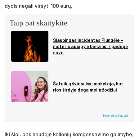
dydis negali viršyti 100 eurų.
Taip pat skaitykite
Siau­bin­gas in­ci­den­tas Plun­gė­je –
mo­te­ris ap­si­py­lė ben­zi­nu ir pa­de­gė
sa­ve
Ša­tei­kių švie­su­lys: mo­ky­to­ja, ku­
rios šir­dy­je de­ga mei­lė žo­džiui
Powered by Setupad
Iki šiol, pasinaudoję kelionių kompensavimo galimybe,