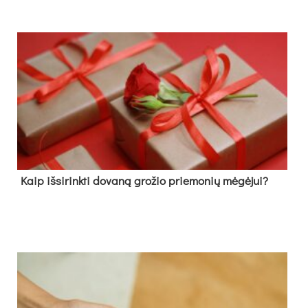
Kaip išsirinkti dovaną grožio priemonių mėgėjui?