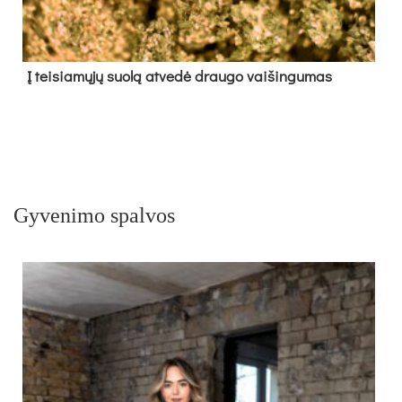
Į tei­sia­mų­jų suo­lą at­ve­dė drau­go vai­šin­gu­mas
Gyvenimo spalvos