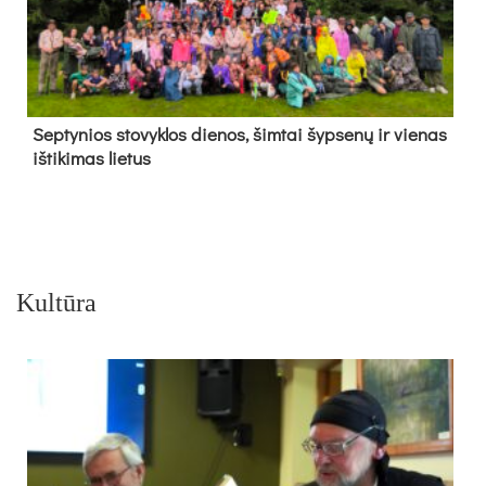
Sep­ty­nios sto­vyk­los die­nos, šim­tai šyp­se­nų ir vie­nas
iš­ti­ki­mas lie­tus
Kultūra