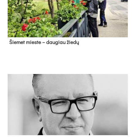
Šie­met mies­te – dau­giau žie­dų