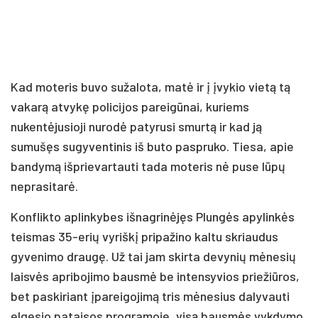
Kad moteris buvo sužalota, matė ir į įvykio vietą tą
vakarą atvykę policijos pareigūnai, kuriems
nukentėjusioji nurodė patyrusi smurtą ir kad ją
sumušęs sugyventinis iš buto paspruko. Tiesa, apie
bandymą išprievartauti tada moteris nė puse lūpų
neprasitarė.
Konflikto aplinkybes išnagrinėjęs Plungės apylinkės
teismas 35-erių vyriškį pripažino kaltu skriaudus
gyvenimo draugę. Už tai jam skirta devynių mėnesių
laisvės apribojimo bausmė be intensyvios priežiūros,
bet paskiriant įpareigojimą tris mėnesius dalyvauti
elgesio pataisos programoje, visą bausmės vykdymo