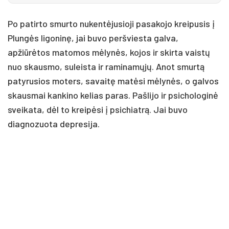
Po patirto smurto nukentėjusioji pasakojo kreipusis į
Plungės ligoninę, jai buvo peršviesta galva,
apžiūrėtos matomos mėlynės, kojos ir skirta vaistų
nuo skausmo, suleista ir raminamųjų. Anot smurtą
patyrusios moters, savaitę matėsi mėlynės, o galvos
skausmai kankino kelias paras. Pašlijo ir psichologinė
sveikata, dėl to kreipėsi į psichiatrą. Jai buvo
diagnozuota depresija.