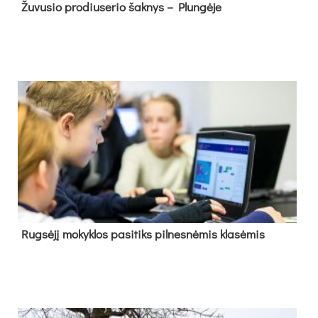
Žu­vu­sio pro­diu­se­rio šak­nys – Plun­gė­je
Rug­sė­jį mo­kyk­los pa­si­tiks pil­nes­nė­mis kla­sė­mis