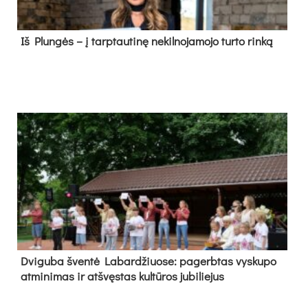
Iš Plungės – į tarptautinę nekilnojamojo turto rinką
Dvi­gu­ba šven­tė La­bar­džiuo­se: pa­gerb­tas vys­ku­po
at­mi­ni­mas ir at­švęs­tas kul­tū­ros ju­bi­lie­jus