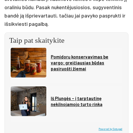
oraliniu būdu. Pasak nukentėjusiosios, sugyventinis
bandė ją išprievartauti, tačiau jai pavyko pasprukti ir
išsikviesti pagalbą.
Taip pat skaitykite
Pomidorų konservavimas be
vargo: greičiausias būdas
pasiruošti žiemai
Iš Plungės – į tarptautinę
nekilnojamojo turto rinką
Powered by Setupad