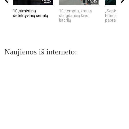
12:25
15:45
10 įsimintinų
10 įtemptų, kraują
„Septynių Ka
detektyvinių serialų
stingdančių kino
Riteris" – kai
istorijų
paprastumas
Naujienos iš interneto: