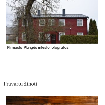
Pir­ma­sis Plun­gės mies­to fo­tog­ra­fas
Pravartu žinoti