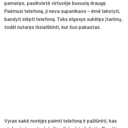
pamatęs, pasikvietė virtuvėje buvusią draugę.
Paėmusi telefoną, ji neva supanikavo – ėmė lakstyti,
bandyti slėpti telefoną. Toks elgesys sukėlęs įtarimų,
todėl nutaręs išsiaiškinti, kur šuo pakastas.
Vyras sakė norėjęs paimti telefoną ir pažiūrėti, kas