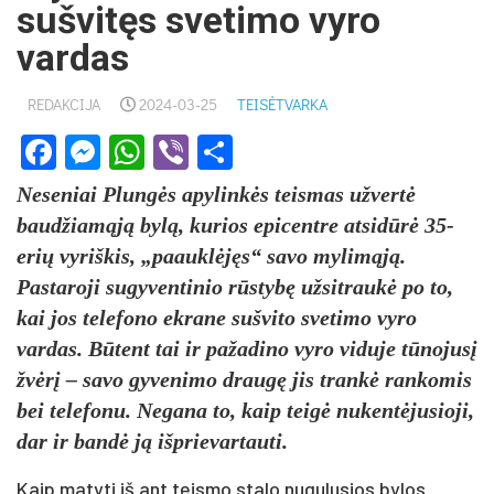
sušvitęs svetimo vyro
vardas
REDAKCIJA
2024-03-25
TEISĖTVARKA
Facebook
Messenger
WhatsApp
Viber
Share
Neseniai Plungės apylinkės teismas užvertė
baudžiamąją bylą, kurios epicentre atsidūrė 35-
erių vyriškis, „paauklėjęs“ savo mylimąją.
Pastaroji sugyventinio rūstybę užsitraukė po to,
kai jos telefono ekrane sušvito svetimo vyro
vardas. Būtent tai ir pažadino vyro viduje tūnojusį
žvėrį – savo gyvenimo draugę jis trankė rankomis
bei telefonu. Negana to, kaip teigė nukentėjusioji,
dar ir bandė ją išprievartauti.
Kaip matyti iš ant teismo stalo nugulusios bylos