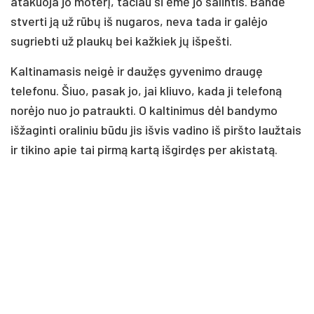
atakuoja jo moterį, tačiau ši ėmė jo šalintis. Bandė
stverti ją už rūbų iš nugaros, neva tada ir galėjo
sugriebti už plaukų bei kažkiek jų išpešti.
Kaltinamasis neigė ir daužęs gyvenimo draugę
telefonu. Šiuo, pasak jo, jai kliuvo, kada ji telefoną
norėjo nuo jo patraukti. O kaltinimus dėl bandymo
išžaginti oraliniu būdu jis išvis vadino iš piršto laužtais
ir tikino apie tai pirmą kartą išgirdęs per akistatą.