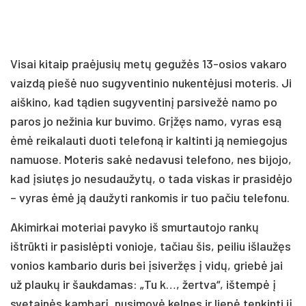
Visai kitaip praėjusių metų gegužės 13-osios vakaro
vaizdą piešė nuo sugyventinio nukentėjusi moteris. Ji
aiškino, kad tądien sugyventinį parsivežė namo po
paros jo nežinia kur buvimo. Grįžęs namo, vyras esą
ėmė reikalauti duoti telefoną ir kaltinti ją nemiegojus
namuose. Moteris sakė nedavusi telefono, nes bijojo,
kad įsiutęs jo nesudaužytų, o tada viskas ir prasidėjo
– vyras ėmė ją daužyti rankomis ir tuo pačiu telefonu.
Akimirkai moteriai pavyko iš smurtautojo rankų
ištrūkti ir pasislėpti vonioje, tačiau šis, peiliu išlaužęs
vonios kambario duris bei įsiveržęs į vidų, griebė jai
už plaukų ir šaukdamas: „Tu k…, žertva“, ištempė į
svetainės kambarį, nusimovė kelnes ir liepė tenkinti jį