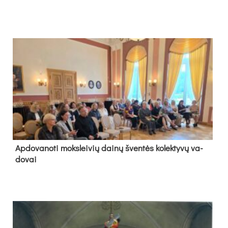
Ap­do­va­no­ti moks­lei­vių dai­nų šven­tės ko­lek­ty­vų va­
do­vai