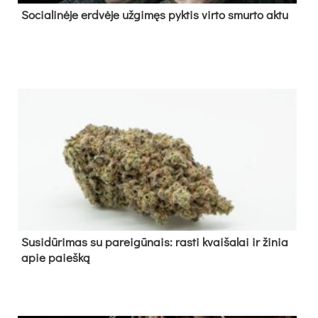
So­cia­li­nė­je erd­vė­je už­gi­męs pyk­tis vir­to smur­to ak­tu
Su­si­dū­ri­mas su pa­rei­gū­nais: ras­ti kvai­ša­lai ir ži­nia
apie paieš­ką