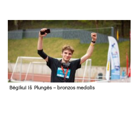
Bė­gi­kui iš Plun­gės – bron­zos me­da­lis