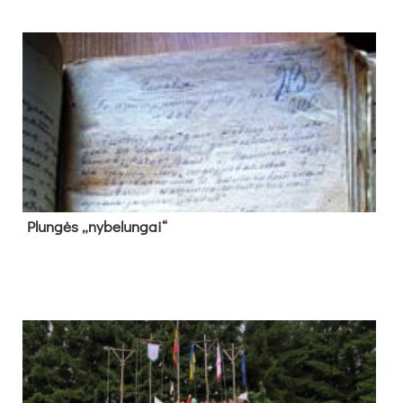
Plun­gės „ny­be­lun­gai“