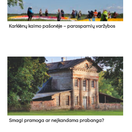
Kark­lė­nų kai­mo pa­šo­nė­je – pa­ras­par­nių var­žy­bos
Sma­gi pra­mo­ga ar neį­kan­da­ma pra­ban­ga?