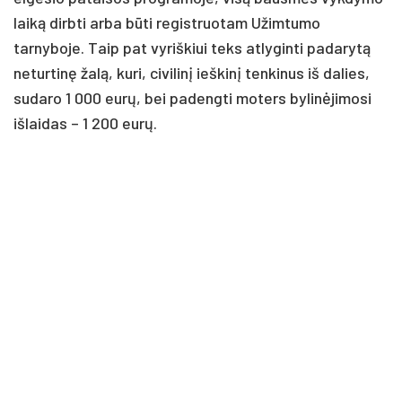
laiką dirbti arba būti registruotam Užimtumo
tarnyboje. Taip pat vyriškiui teks atlyginti padarytą
neturtinę žalą, kuri, civilinį ieškinį tenkinus iš dalies,
sudaro 1 000 eurų, bei padengti moters bylinėjimosi
išlaidas – 1 200 eurų.