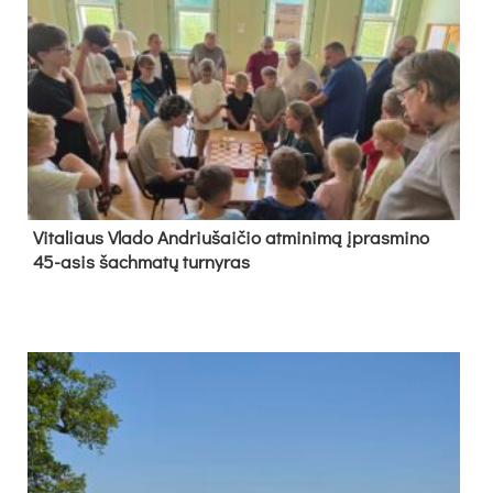
Vi­ta­liaus Vla­do And­riu­šai­čio at­mi­ni­mą įpras­mi­no
45-asis šach­ma­tų tur­ny­ras