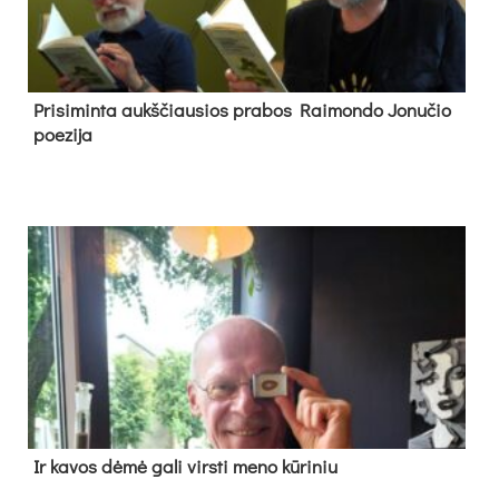
Pri­si­min­ta aukš­čiau­sios pra­bos Rai­mon­do Jo­nu­čio
poe­zi­ja
Ir ka­vos dė­mė ga­li virs­ti me­no kū­ri­niu