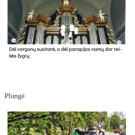
Dėl var­go­nų su­si­ta­rė, o dėl pa­ra­pi­jos na­mų dar rei­
kės žy­gių
Plungė