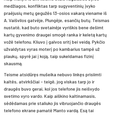
medžiagos, konfliktas tarp sugyventinių įvyko
praėjusių metų gegužės 13-osios vakarą viename iš
A. Vaišvilos gatvėje, Plungėje, esančių butų. Teismas
nustatė, kad buto svetainėje vyriškis bene dešimt
kartų gyvenimo draugei smogė ranka ir keletą kartų
vožė telefonu. Kliuvo į galvos sritį bei veidą. Pykčio
užvaldytas vyras moterį po kambarius tampė už
plaukų, spyrė jai į koją, taip sukeldamas fizinį
skausmą.
Teisme atsidūręs mušeika nebuvo linkęs prisiimti
kaltės, atvirkščiai – teigė, jog viskas tarp jo ir
draugės buvo gerai, kol jos telefone jis neišvydo
svetimo vyro vardo. Kaip aiškino kaltinamasis,
sėdėdamas prie staliuko jis vibruojančio draugės
telefono ekrane pamatė Manto vardą. Esą tai