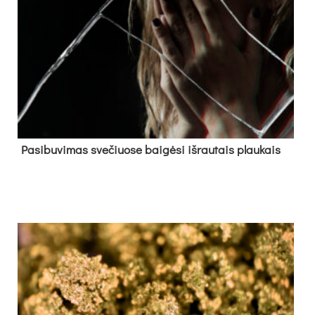
Pa­si­bu­vi­mas sve­čiuo­se bai­gė­si iš­rau­tais plau­kais