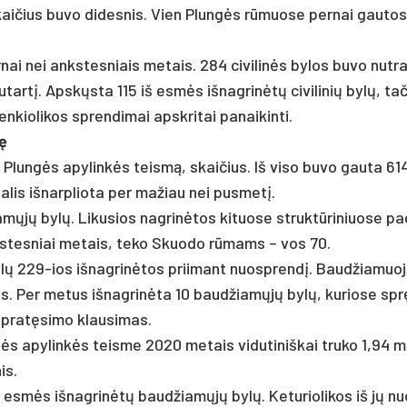
 skai­čius bu­vo di­des­nis. Vien Plungės rūmuo­se per­nai gau­tos
er­nai nei anks­tes­niais me­tais. 284 ci­vi­linės by­los bu­vo nu­t
u­tartį. Apskųs­ta 115 iš esmės iš­nag­rinėtų ci­vi­li­nių bylų, ta­
­kio­li­kos spren­di­mai ap­skri­tai pa­nai­kin­ti.
gę
ių Plungės apy­linkės teismą, skai­čius. Iš vi­so bu­vo gau­ta 61
da­lis iš­narp­lio­ta per ma­žiau nei pus­metį.
 bylų. Li­ku­sios nag­rinė­tos ki­tuo­se struktū­ri­niuo­se pa­d
ks­tes­niai me­tais, te­ko Skuo­do rūmams – vos 70.
lų 229-ios iš­nag­rinė­tos prii­mant nuo­sprendį. Baud­žia­muo­
os. Per me­tus iš­nag­rinė­ta 10 baud­žiamųjų bylų, ku­rio­se sp
 pra­tęsi­mo klau­si­mas.
gės apy­linkės teis­me 2020 me­tais vi­du­ti­niš­kai tru­ko 1,94
is.
 esmės iš­nag­rinėtų baud­žiamųjų bylų. Ke­tu­rio­li­kos iš jų n