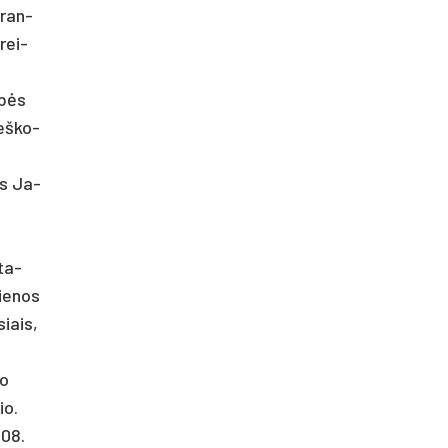
­ran­
­rei­
ybės
ieš­ko­
nas Ja­
ata­
Vie­nos
siais,
mo
io.
108.