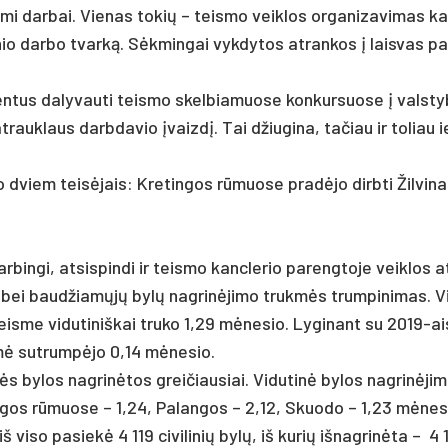
mi dar­bai. Vie­nas to­kių – teis­mo veik­los or­ga­ni­za­vi­mas ka
­li­nio dar­bo tvarką. Sėkmin­gai vyk­dy­tos at­ran­kos į lais­vas pa
men­tus da­ly­vau­ti teis­mo skel­bia­muo­se kon­kur­suo­se į vals­t
­trauk­laus darb­da­vio įvaizdį. Tai džiu­gi­na, ta­čiau ir to­liau 
jo dviem teisė­jais: Kre­tin­gos rūmuo­se pra­dėjo dirb­ti Žil­vi­
in­gi, at­si­spin­di ir teis­mo kanc­le­rio pa­reng­to­je veik­los 
li­nių bei baud­žiamųjų bylų nag­rinė­ji­mo trukmės trum­pi­ni­mas. 
eis­me vi­du­ti­niš­kai tru­ko 1,29 mėne­sio. Ly­gi­nant su 2019-ai­
rukmė su­trumpė­jo 0,14 mėne­sio.
 by­los nag­rinė­tos grei­čiau­siai. Vi­du­tinė by­los nag­rinė­ji­
­gos rūmuo­se – 1,24, Pa­lan­gos – 2,12, Skuo­do – 1,23 mėne­s
­so pa­siekė 4 119 ci­vi­li­nių bylų, iš ku­rių iš­nag­rinė­ta – 4 