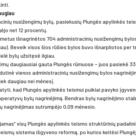
n­ti.
au­giau
t­ra­ci­nių nu­si­žen­gimų bylų, pa­sie­ku­sių Plungės apy­linkės tei
gė­jo net 12 pro­centų.
e­tus iš­nag­rinė­tos 704 ad­mi­nist­ra­ci­nių nu­si­žen­gimų by­lo
iau). Be­veik vi­sos šios rūšies by­los bu­vo iš­narp­lio­tos per 
lelė bylų už­sitęsė il­giau.
­žen­gimų dau­giau­siai gau­ta Plungės rūmuo­se – juos pa­siekė 3
du­tinė vie­nos ad­mi­nist­ra­ci­nių nu­si­žen­gimų by­los nag­rinė­ji
kiek dau­giau nei mėnesį.
­ty­ti, kad Plungės apy­linkės teis­mui pui­kiai pa­vy­ko įgy­ven­d
r ope­ra­tyvų bylų nag­rinė­jimą. Bend­ras bylų nag­rinė­ji­mo sta­bi
 nag­rinė­ji­mas su­trumpė­jo 0,09 mėne­sio.
­ja­mas“ visų Plungės apy­linkės teis­mo struktū­ri­nių pa­da­li­n
eismų sis­te­ma iš­gy­ve­no re­formą, po ku­rios keitė­si Plungė­