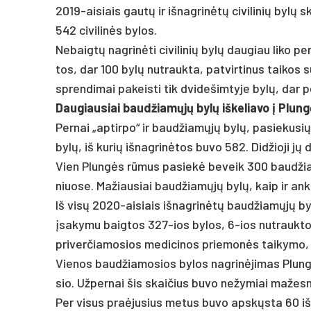
2019-ai­siais gautų ir iš­nag­rinėtų ci­vi­li­nių bylų
542 ci­vi­linės by­los.
Ne­baigtų nag­rinė­ti ci­vi­li­nių bylų dau­giau li­ko p
tos, dar 100 bylų nu­trauk­ta, pa­tvir­ti­nus tai­kos s
spren­di­mai pa­keis­ti tik dvi­de­šim­ty­je bylų, dar pen
Dau­giau­siai baud­žiamųjų bylų iš­ke­lia­vo į Plun
Per­nai „ap­tir­po“ ir baud­žiamųjų bylų, pa­sie­ku­s
bylų, iš ku­rių iš­nag­rinė­tos bu­vo 582. Did­žio­ji jų 
Vien Plungės rūmus pa­siekė be­veik 300 baud­žiamųjų
niuo­se. Ma­žiau­siai baud­žiamųjų bylų, kaip ir an
Iš visų 2020-ai­siais iš­nag­rinėtų baud­žiamųjų by
įsa­ky­mu baig­tos 327-ios by­los, 6-ios nu­trauk­t
pri­ver­čia­mo­sios me­di­ci­nos prie­monės tai­ky­mo,
Vie­nos baud­žia­mo­sios by­los nag­rinė­ji­mas Plun
sio. Už­per­nai šis skai­čius bu­vo ne­žy­miai ma­žes­n
Per vi­sus pra­ėju­sius me­tus bu­vo ap­skųsta 60 iš