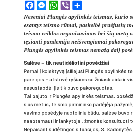
Facebook
Messenger
WhatsApp
Viber
Share
Ne­se­niai Plungės apy­linkės teis­mas, ku­rio s
esan­tys teis­mo rūmai, pa­skelbė pra­ėju­sių metų
teis­mo veik­los or­ga­ni­za­vi­mas bei šių metų ve
tęsian­ti pan­de­mi­ja neiš­ven­gia­mai pa­ko­re­ga
Plungės apy­linkės teis­mas ne­mažą dalį po­sėdž
Salė­se – tik nea­tidė­lio­ti­ni po­sėdžiai
Per­nai į ko­lek­tyvą įsi­lie­ju­si Plungės apy­linkės 
pa­rei­gos – at­stovė ry­šiams su ži­niask­lai­da ir v
ne­sus­tabdė, jis tik bu­vo pa­ko­re­guo­tas.
Tai pa­ju­to ir Plungės apy­linkės teis­mas, po­sėdžius
sius me­tus, teis­mo pir­mi­nin­ko pa­dėjėja pa­žymė­jo
va­vi­mo po­sėdy­je nuo­to­li­niu būdu, salė­se bu­vo ren
neap­tar­nau­ti ir lan­ky­to­jai, žmonės kon­sul­tuo­ti te
Ne­pai­sant su­dėtin­gos si­tua­ci­jos, S. Sa­do­nytė