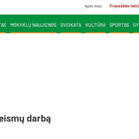
Apie mus
Praneškite NAU
TAS
MOKYKLŲ NAUJIENOS
SVEIKATA
KULTŪRA
SPORTAS
GY
teismų darbą