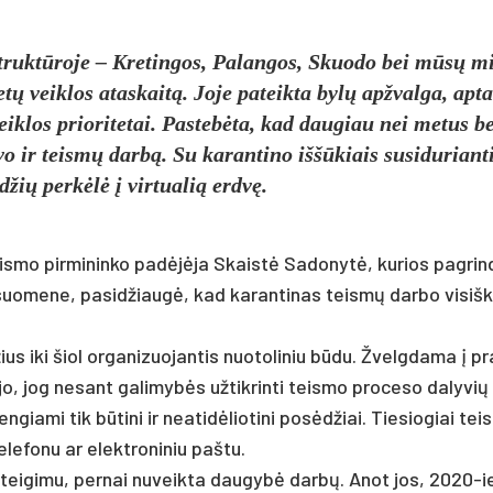
truktū­ro­je – Kre­tin­gos, Pa­lan­gos, Skuo­do bei mūsų mi
 veik­los ata­skaitą. Jo­je pa­teik­ta bylų ap­žval­ga, ap­ta
ik­los prio­ri­te­tai. Pas­tebė­ta, kad dau­giau nei me­tus be
­vo ir teismų darbą. Su ka­ran­ti­no iššū­kiais su­si­du­rian­t
ių per­kėlė į vir­tua­lią erdvę.
teis­mo pir­mi­nin­ko pa­dėjėja Skaistė Sa­do­nytė, ku­rios pa­grin
i­suo­me­ne, pa­si­džiaugė, kad ka­ran­ti­nas teismų dar­bo vi­siš­
 iki šiol or­ga­ni­zuo­jan­tis nuo­to­li­niu būdu. Žvelg­da­ma į pr
, jog ne­sant ga­li­mybės už­tik­rin­ti teis­mo pro­ce­so da­ly­vių
­gia­mi tik būti­ni ir nea­tidė­lio­ti­ni po­sėdžiai. Tie­sio­giai tei
­le­fo­nu ar elekt­ro­ni­niu pa­štu.
s tei­gi­mu, per­nai nu­veik­ta dau­gybė darbų. Anot jos, 2020-ie­