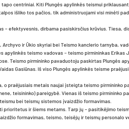
­po cent­ri­niai. Ki­ti Plungės apy­linkės teis­mui pri­klau­san­
tal­pos iš­li­ko tos pa­čios, tik ad­mi­nist­ruo­ja­mi vi­si minė­ti pa­d
– efek­ty­ves­nis, dir­ba­ma pa­si­skirs­čius krūvius. Tie­sa, di
, Ar­chy­vo ir Ūkio sky­riai bei Teis­mo kanc­le­rio tar­ny­ba, va­
s apy­linkės teis­mo va­do­vas – teis­mo pir­mi­nin­kas Eri­kas 
uo­se. Teis­mo pir­mi­nin­ko pa­va­duo­to­ju pa­skir­tas Plungės ap
ai­das Ga­siū­nas. Iš vi­so Plungės apy­linkės teis­me pra­ėju­s
 o pra­ėju­siais me­tais nau­jai įsteig­ta teis­mo pir­mi­nin­ko p
me­ne, tei­si­nin­ko) pa­rei­gybė. Vie­nas iš teis­mo pir­mi­nin­ko p
o teis­mu bei teismų sis­te­mos įvaizd­žio for­ma­vi­mas.
ti prio­ri­te­tus ir šiems me­tams. Tarp jų – pa­si­tikė­ji­mo teis­
aizd­žio for­ma­vi­mas, teis­mo, teisėjų ir teismų per­so­na­lo v