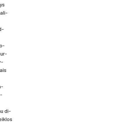
tys
a­li­
d­
do­
Jur­
y­
iais
a­
a­
mu di­
eik­los