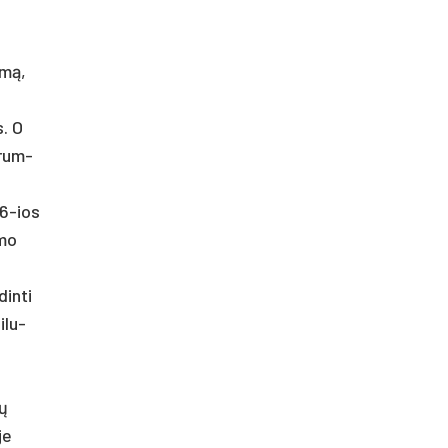
smą,
s. O
trum­
36-ios
­mo
in­ti
­lu­
ių
je