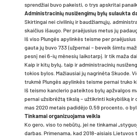
sprend­žiai bu­vo pa­keis­ti, o trys ap­skri­tai pa­nai­ki
Ad­mi­nist­ra­ci­nių nu­si­žen­gimų bylų su­lauk­ta d
Skir­tin­gai nei ci­vi­li­nių ir baud­žiamųjų, ad­mi­nis
skai­čius išau­go. Per pra­ėju­sius me­tus jų pa­dau
Iš vi­so Plungės apy­linkės teis­me per pra­ėju­sius m
gau­ta jų bu­vo 733 (už­per­nai – be­veik šim­tu ma­ž
pesnį nei 6-ių mėne­sių lai­ko­tarpį. Ir tik ma­ža da­
Kaip ir kitų bylų, taip ir ad­mi­nist­ra­ci­nių nu­si
to­kios by­los. Ma­žiau­siai jų nag­rinė­ta Skuo­de. Vi­
trukmė Plungės apy­linkės teis­me per­nai tru­ko 
Iš teis­mo kanc­le­rio pa­teik­tos bylų ap­žval­gos ma
per­nai už­sibrėžtą tikslą – už­tik­rin­ti ko­ky­bišką i
mas 2020 me­tais pa­didė­jo 0,59 pro­cen­to, o bylų
Tin­ka­mai or­ga­ni­zuo­ja­ma veik­la
Ko ge­ro, vi­so to ne­būtų, jei ne tin­ka­mai „sty­guo
dar­bas. Pri­me­na­ma, kad 2018-ai­siais Lie­tu­vos t