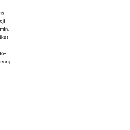
ams
­ji
 mln.
ūkst.
­lo­
4 eurų