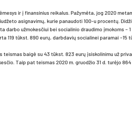
me­sys ir į fi­nan­si­nius rei­ka­lus. Pa­žymė­ta, jog 2020 me­t
d­že­to asig­na­vimų, ku­rie pa­nau­do­ti 100-u pro­centų. Did­žio
o­ta dar­bo už­mo­kes­čiui bei so­cia­li­nio drau­di­mo įmo­koms – 1
 119 tūkst. 890 eurų, darb­da­vių so­cia­li­nei pa­ra­mai –15 t
s teis­mas baigė su 43 tūkst. 823 eurų įsis­ko­li­ni­mu už pri­va
­kes­čio. Taip pat teis­mas 2020 m. gruod­žio 31 d. turė­jo 86