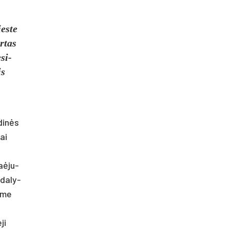
es­te
r­tas
­si­
is
­dinės
kai
a­ėju­
 da­ly­
s­me
ji