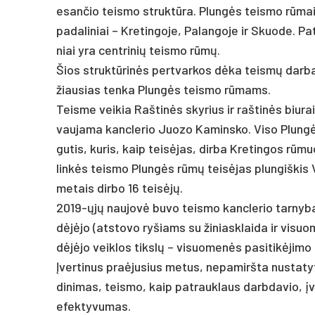
esan­čio teis­mo struktū­ra. Plungės teis­mo rūmai ta
pa­da­li­niai – Kre­tin­go­je, Pa­lan­go­je ir Skuo­de. Pa­
niai yra cent­ri­nių teis­mo rūmų.
Šios struktū­rinės per­tvar­kos dėka teismų dar­bas 
žiau­sias ten­ka Plungės teis­mo rūmams.
Teis­me vei­kia Raš­tinės sky­rius ir raš­tinės biu­rai
vau­ja­ma kanc­le­rio Juo­zo Ka­mins­ko. Vi­so Plungė
gu­tis, ku­ris, kaip teisė­jas, dir­ba Kre­tin­gos rūm
linkės teis­mo Plungės rūmų teisė­jas plun­giš­kis V
me­tais dir­bo 16 teisėjų.
2019-ųjų nau­jovė bu­vo teis­mo kanc­le­rio tar­ny­ba,
dėjėjo (at­sto­vo ry­šiams su ži­niask­lai­da ir vi­suo­
dėjėjo veik­los tikslų – vi­suo­menės pa­si­tikė­ji­m
Įver­ti­nus pra­ėju­sius me­tus, ne­pa­mirš­ta nusta­ty­
di­ni­mas, teis­mo, kaip pa­trauk­laus darb­da­vio, įv
efek­ty­vu­mas.