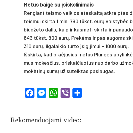
Me­tus baigė su įsis­ko­li­ni­mais
Ren­giant teis­mo veik­los ata­skaitą at­kreip­tas dė
teis­mui skir­ta 1 mln. 780 tūkst. eurų vals­tybės biu
biud­že­to da­lis, kaip ir kas­met, skir­ta ir pa­nau­d
643 tūkst. 800 eurų. Prekėms ir pa­slau­goms skir­ta
310 eurų, il­ga­lai­kio tur­to įsi­gi­ji­mui – 1000 eurų.
Išs­kir­ta, kad pra­ėju­sius me­tus Plungės apy­linkė
mus mo­kes­čius, pri­skai­čiuo­tus nuo dar­bo už­mo
mokė­tinų sumų už su­teik­tas pa­slau­gas.
Facebook
Messenger
WhatsApp
Viber
Share
Rekomenduojami video: