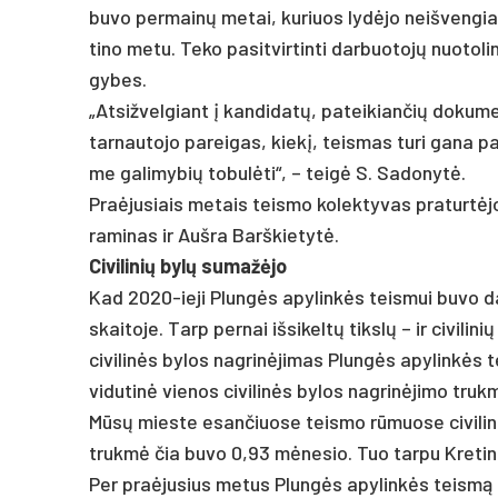
bu­vo per­mainų me­tai, ku­riuos lydė­jo neiš­ven­gia­
ti­no me­tu. Te­ko pa­si­tvir­tin­ti dar­buo­tojų nuo­to
gy­bes.
„At­siž­vel­giant į kan­di­datų, pa­tei­kian­čių do­ku­
tar­nau­to­jo pa­rei­gas, kiekį, teis­mas tu­ri ga­na pa
me ga­li­my­bių to­bulė­ti“, – teigė S. Sa­do­nytė.
Praė­ju­siais me­tais teis­mo ko­lek­ty­vas pra­turtė­
ra­mi­nas ir Auš­ra Barš­kie­tytė.
Ci­vi­li­nių bylų su­mažė­jo
Kad 2020-ie­ji Plungės apy­linkės teis­mui bu­vo dar­b
skai­to­je. Tarp per­nai iš­si­keltų tikslų – ir ci­vi­
ci­vi­linės by­los nag­rinė­ji­mas Plungės apy­linkės t
vi­du­tinė vie­nos ci­vi­linės by­los nag­rinė­ji­mo t
Mūsų mies­te esan­čiuo­se teis­mo rūmuo­se ci­vi­linės
trukmė čia bu­vo 0,93 mėne­sio. Tuo tar­pu Kre­tin
Per pra­ėju­sius me­tus Plungės apy­linkės teismą iš vi