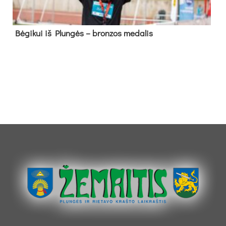
Bė­gi­kui iš Plun­gės – bron­zos me­da­lis