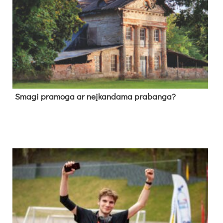
Sma­gi pra­mo­ga ar neį­kan­da­ma pra­ban­ga?