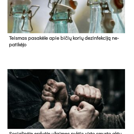
Teis­mas pa­sa­kė­le apie bi­čių ko­rių de­zin­fek­ci­ją ne­
pa­ti­kė­jo
So­cia­li­nė­je erd­vė­je už­gi­męs pyk­tis vir­to smur­to ak­tu