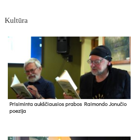
Kultūra
Pri­si­min­ta aukš­čiau­sios pra­bos Rai­mon­do Jo­nu­čio
poe­zi­ja