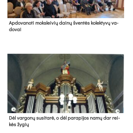
Ap­do­va­no­ti moks­lei­vių dai­nų šven­tės ko­lek­ty­vų va­
do­vai
Dėl var­go­nų su­si­ta­rė, o dėl pa­ra­pi­jos na­mų dar rei­
kės žy­gių