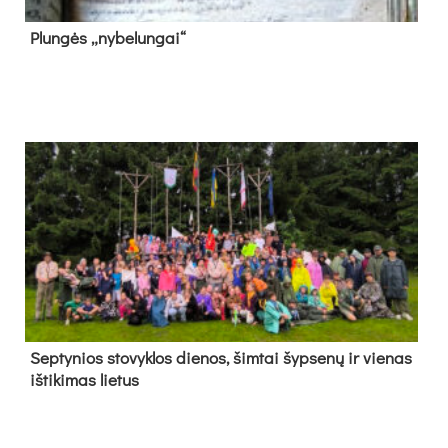
Plun­gės „ny­be­lun­gai“
Sep­ty­nios sto­vyk­los die­nos, šim­tai šyp­se­nų ir vie­nas
iš­ti­ki­mas lie­tus