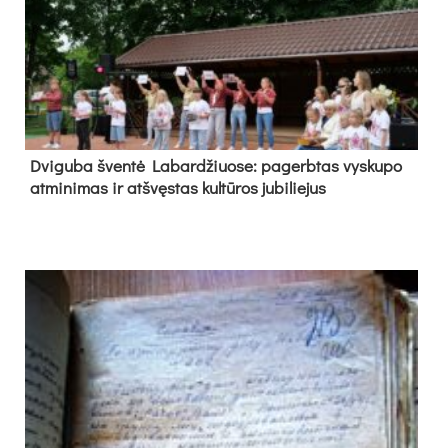
Dvi­gu­ba šven­tė La­bar­džiuo­se: pa­gerb­tas vys­ku­po
at­mi­ni­mas ir at­švęs­tas kul­tū­ros ju­bi­lie­jus