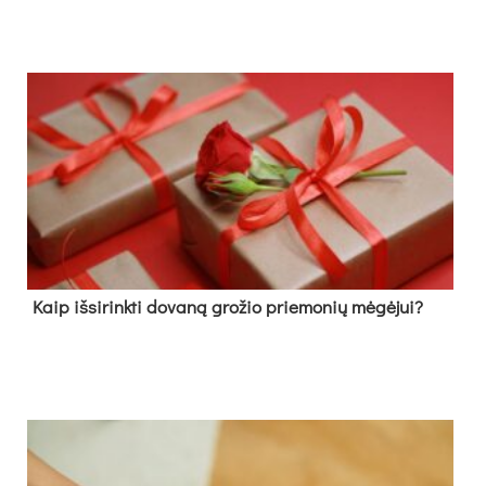
Kaip išsirinkti dovaną grožio priemonių mėgėjui?