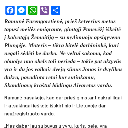
Facebook
Messenger
WhatsApp
Viber
Share
Ramunė Farengorstienė, prieš ketverius metus
tapusi meilės emigrante, gimtąjį Panevėžį iškeitė
į kalvotąją Žemaitiją – su mylimuoju apsigyveno
Plungėje. Moteris – tikra bitelė darbininkė, kuri
negali sėdėti be darbo. Ne veltui sakoma, kad
obuolys nuo obels toli nerieda – tokie pat aktyvūs
yra ir du jos vaikai: dvejų sūnus Jonas ir dvylikos
dukra, pavadinta retai kur sutinkamu,
Skandinavų kraštui būdingu Aivaretos vardu.
Ramunė pasakojo, kad dar prieš gimstant dukrai ilgai
ir atsakingai ieškojo išskirtinio ir Lietuvoje dar
neužregistruoto vardo.
„Mes dabar jau su buvusiu vyru, kuris, beje, yra