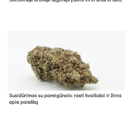
Su­si­dū­ri­mas su pa­rei­gū­nais: ras­ti kvai­ša­lai ir ži­nia
apie paieš­ką