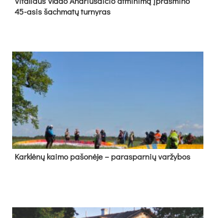
Vi­ta­liaus Vla­do And­riu­šai­čio at­mi­ni­mą įpras­mi­no
45-asis šach­ma­tų tur­ny­ras
Kark­lė­nų kai­mo pa­šo­nė­je – pa­ras­par­nių var­žy­bos