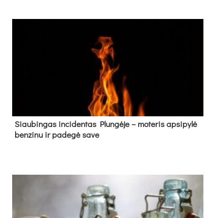
Siau­bin­gas in­ci­den­tas Plun­gė­je – mo­te­ris ap­si­py­lė
ben­zi­nu ir pa­de­gė sa­ve