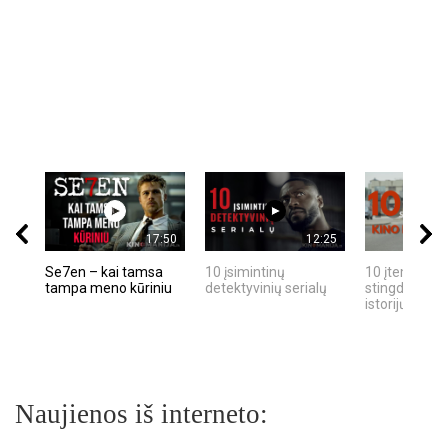
17:50
12:25
Se7en – kai tamsa
10 įsimintinų
10 įtemptų, k
tampa meno kūriniu
detektyvinių serialų
stingdančių k
istorijų
Naujienos iš interneto: