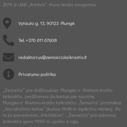
2019 © UAB „Antikva“. Visos teisės saugomos.
Vytauto g. 13, 90123 Plungė
Tel. +370 611 67608
redaktorius@zemaiciolaikrastis.lt
Privatumo politika
„Žemaitis“ yra didžiausias Plungės ir Rietavo krašto
laikraštis. Leidžiamas du kartus per savaitę.
Plungės ir Rietavo krašto laikraščio „Žemaitis“ pirmtakas
„Socialistinis kelias“ įkurtas 1948 m. lapkričio mėnesį. Po
to jis pavadintas „Kibirkštimi“. „Žemaičio“ pavadinimą
laikraštis gavo 1990 m. spalio 3-iąją.