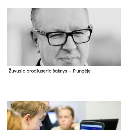
Žu­vu­sio pro­diu­se­rio šak­nys – Plun­gė­je