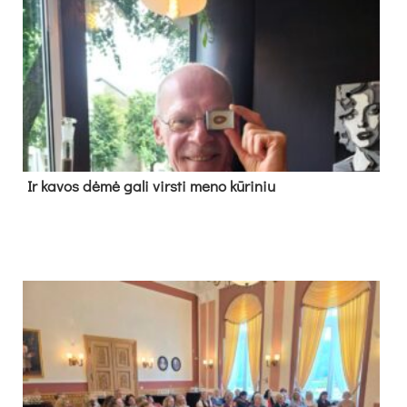
Ir ka­vos dė­mė ga­li virs­ti me­no kū­ri­niu