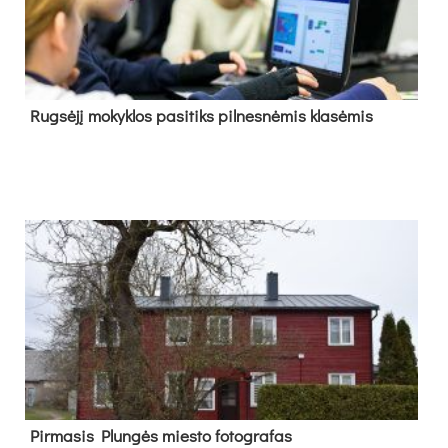
Rug­sė­jį mo­kyk­los pa­si­tiks pil­nes­nė­mis kla­sė­mis
Pir­ma­sis Plun­gės mies­to fo­tog­ra­fas