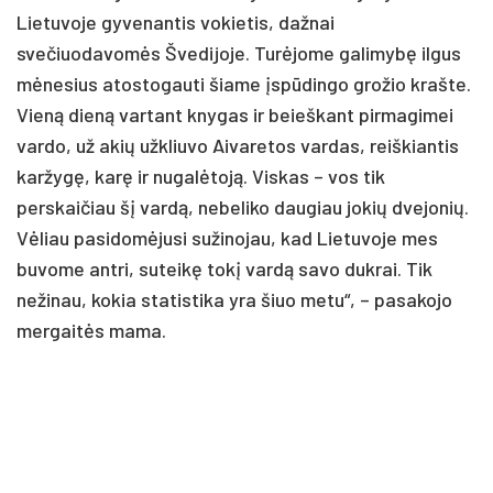
Lietuvoje gyvenantis vokietis, dažnai
svečiuodavomės Švedijoje. Turėjome galimybę ilgus
mėnesius atostogauti šiame įspūdingo grožio krašte.
Vieną dieną vartant knygas ir beieškant pirmagimei
vardo, už akių užkliuvo Aivaretos vardas, reiškiantis
karžygę, karę ir nugalėtoją. Viskas – vos tik
perskaičiau šį vardą, nebeliko daugiau jokių dvejonių.
Vėliau pasidomėjusi sužinojau, kad Lietuvoje mes
buvome antri, suteikę tokį vardą savo dukrai. Tik
nežinau, kokia statistika yra šiuo metu“, – pasakojo
mergaitės mama.