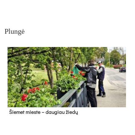
Plungė
Šie­met mies­te – dau­giau žie­dų