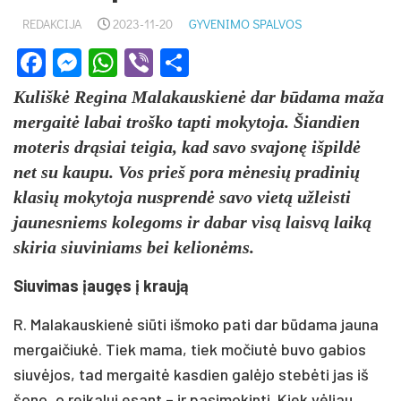
REDAKCIJA
2023-11-20
GYVENIMO SPALVOS
Facebook
Messenger
WhatsApp
Viber
Share
Kuliškė Regina Malakauskienė dar būdama maža
mergaitė labai troško tapti mokytoja. Šiandien
moteris drąsiai teigia, kad savo svajonę išpildė
net su kaupu. Vos prieš pora mėnesių pradinių
klasių mokytoja nusprendė savo vietą užleisti
jaunesniems kolegoms ir dabar visą laisvą laiką
skiria siuviniams bei kelionėms.
Siuvimas įaugęs į kraują
R. Malakauskienė siūti išmoko pati dar būdama jauna
mergaičiukė. Tiek mama, tiek močiutė buvo gabios
siuvėjos, tad mergaitė kasdien galėjo stebėti jas iš
šono, o reikalui esant – ir pasimokinti. Kiek vėliau