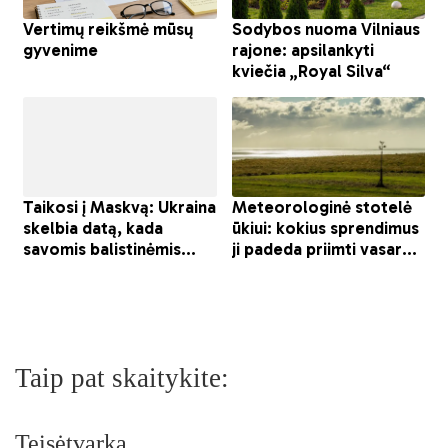
Taip pat skaitykite:
Teisėtvarka