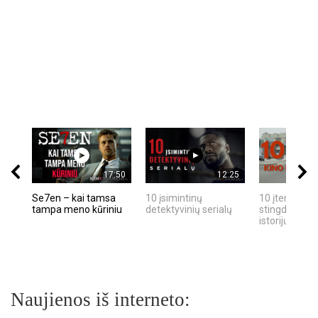
17:50
12:25
Se7en – kai tamsa
10 įsimintinų
10 įtemptų, k
tampa meno kūriniu
detektyvinių serialų
stingdančių k
istorijų
Naujienos iš interneto: