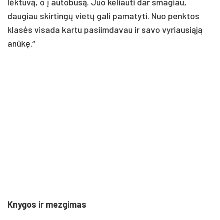
lėktuvą, o į autobusą. Juo keliauti dar smagiau,
daugiau skirtingų vietų gali pamatyti. Nuo penktos
klasės visada kartu pasiimdavau ir savo vyriausiąją
anūkę.“
Knygos ir mezgimas