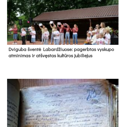
Dvi­gu­ba šven­tė La­bar­džiuo­se: pa­gerb­tas vys­ku­po
at­mi­ni­mas ir at­švęs­tas kul­tū­ros ju­bi­lie­jus