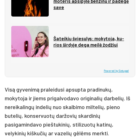
mo­te­ris ap­si­py­lė ben­zi­nu ir pa­de­gė
sa­ve
Ša­tei­kių švie­su­lys: mo­ky­to­ja, ku­
rios šir­dy­je de­ga mei­lė žo­džiui
Powered by Setupad
Visą gyvenimą praleidusi apsupta pradinukų,
mokytoja ir jiems prigalvodavo originalių darbelių. Iš
nereikalingų indelių nuo skalbimo miltelių, pieno
butelių, konservuotų daržovių skardinių
pasigamindavo pieštukinių, stilizuotų katinų,
velykinių kiškučių ar vazelių gėlėms merkti.