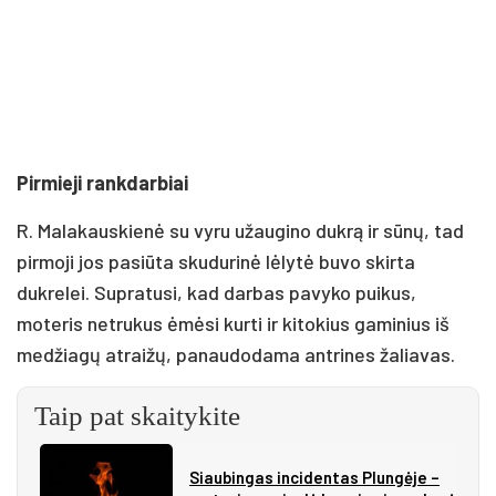
Pirmieji rankdarbiai
R. Malakauskienė su vyru užaugino dukrą ir sūnų, tad
pirmoji jos pasiūta skudurinė lėlytė buvo skirta
dukrelei. Supratusi, kad darbas pavyko puikus,
moteris netrukus ėmėsi kurti ir kitokius gaminius iš
medžiagų atraižų, panaudodama antrines žaliavas.
Taip pat skaitykite
Siau­bin­gas in­ci­den­tas Plun­gė­je –