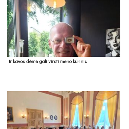
Ir ka­vos dė­mė ga­li virs­ti me­no kū­ri­niu