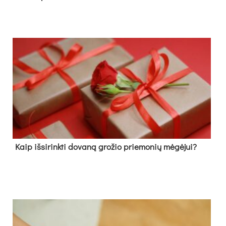
Kaip išsirinkti dovaną grožio priemonių mėgėjui?