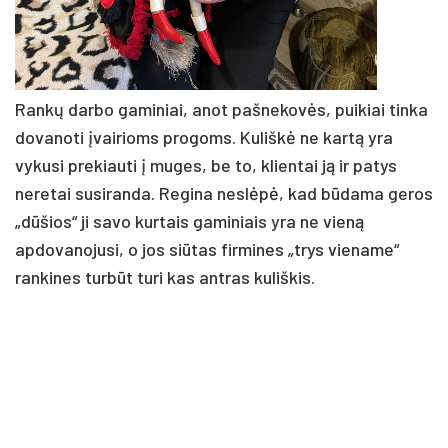
Rankų darbo gaminiai, anot pašnekovės, puikiai tinka
dovanoti įvairioms progoms. Kuliškė ne kartą yra
vykusi prekiauti į muges, be to, klientai ją ir patys
neretai susiranda. Regina neslėpė, kad būdama geros
„dūšios“ ji savo kurtais gaminiais yra ne vieną
apdovanojusi, o jos siūtas firmines „trys viename“
rankines turbūt turi kas antras kuliškis.