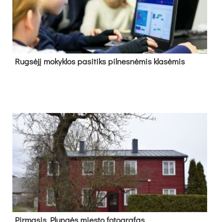
Rug­sė­jį mo­kyk­los pa­si­tiks pil­nes­nė­mis kla­sė­mis
Pir­ma­sis Plun­gės mies­to fo­tog­ra­fas