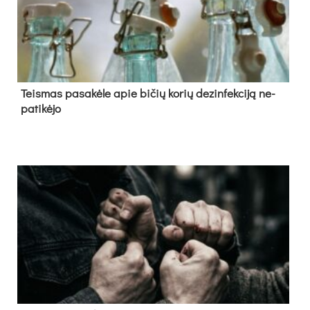
Teis­mas pa­sa­kė­le apie bi­čių ko­rių de­zin­fek­ci­ją ne­
pa­ti­kė­jo