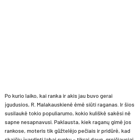
Po kurio laiko, kai ranka ir akis jau buvo gerai
įgudusios, R. Malakauskienė ėmė siūti raganas. Ir šios
susilaukė tokio populiarumo, kokio kuliškė sakėsi nė
sapne nesapnavusi. Paklausta, kiek raganų gimė jos
rankose, moteris tik gūžtelėjo pečiais ir pridūrė, kad
skaičių įvardinti labai sunku – tikrai daug, greičiausiai