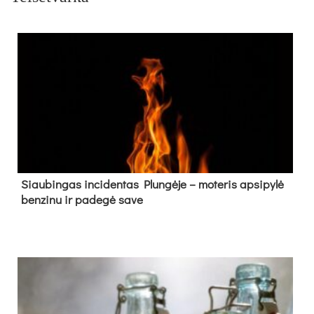
Siau­bin­gas in­ci­den­tas Plun­gė­je – mo­te­ris ap­si­py­lė
ben­zi­nu ir pa­de­gė sa­ve