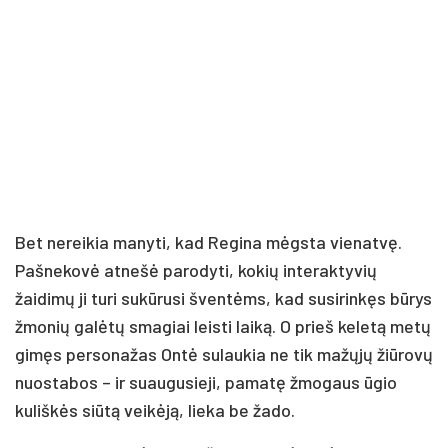
Bet nereikia manyti, kad Regina mėgsta vienatvę.
Pašnekovė atnešė parodyti, kokių interaktyvių
žaidimų ji turi sukūrusi šventėms, kad susirinkęs būrys
žmonių galėtų smagiai leisti laiką. O prieš keletą metų
gimęs personažas Ontė sulaukia ne tik mažųjų žiūrovų
nuostabos – ir suaugusieji, pamatę žmogaus ūgio
kuliškės siūtą veikėją, lieka be žado.