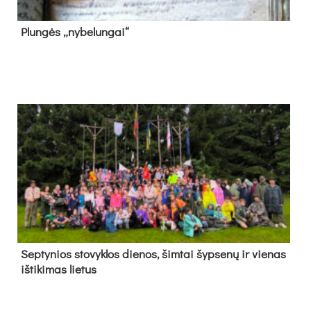
Plun­gės „ny­be­lun­gai“
Sep­ty­nios sto­vyk­los die­nos, šim­tai šyp­se­nų ir vie­nas
iš­ti­ki­mas lie­tus