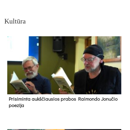
Kultūra
Pri­si­min­ta aukš­čiau­sios pra­bos Rai­mon­do Jo­nu­čio
poe­zi­ja