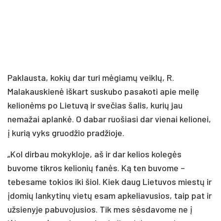
Paklausta, kokių dar turi mėgiamų veiklų, R.
Malakauskienė iškart suskubo pasakoti apie meilę
kelionėms po Lietuvą ir svečias šalis, kurių jau
nemažai aplankė. O dabar ruošiasi dar vienai kelionei,
į kurią vyks gruodžio pradžioje.
„Kol dirbau mokykloje, aš ir dar kelios kolegės
buvome tikros kelionių fanės. Ką ten buvome –
tebesame tokios iki šiol. Kiek daug Lietuvos miestų ir
įdomių lankytinų vietų esam apkeliavusios, taip pat ir
užsienyje pabuvojusios. Tik mes sėsdavome ne į