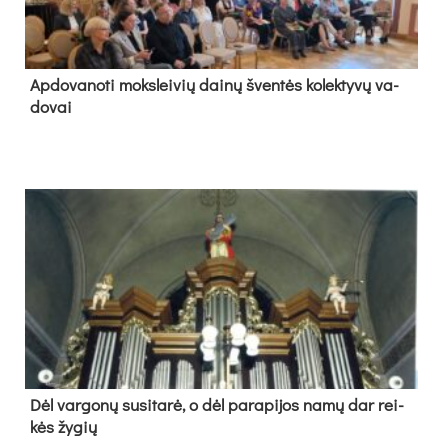
Ap­do­va­no­ti moks­lei­vių dai­nų šven­tės ko­lek­ty­vų va­
do­vai
Dėl var­go­nų su­si­ta­rė, o dėl pa­ra­pi­jos na­mų dar rei­
kės žy­gių