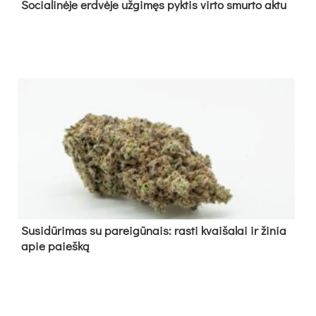
So­cia­li­nė­je erd­vė­je už­gi­męs pyk­tis vir­to smur­to ak­tu
Su­si­dū­ri­mas su pa­rei­gū­nais: ras­ti kvai­ša­lai ir ži­nia
apie paieš­ką