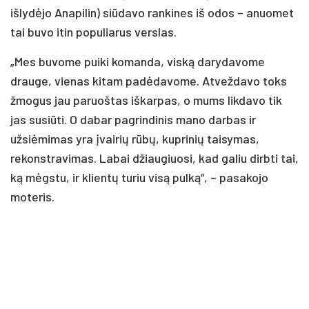
išlydėjo Anapilin) siūdavo rankines iš odos – anuomet
tai buvo itin populiarus verslas.
„Mes buvome puiki komanda, viską darydavome
drauge, vienas kitam padėdavome. Atveždavo toks
žmogus jau paruoštas iškarpas, o mums likdavo tik
jas susiūti. O dabar pagrindinis mano darbas ir
užsiėmimas yra įvairių rūbų, kuprinių taisymas,
rekonstravimas. Labai džiaugiuosi, kad galiu dirbti tai,
ką mėgstu, ir klientų turiu visą pulką“, – pasakojo
moteris.