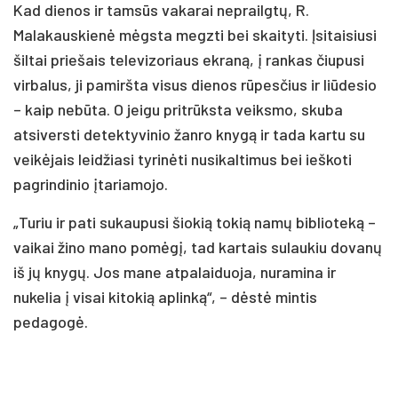
Kad dienos ir tamsūs vakarai neprailgtų, R.
Malakauskienė mėgsta megzti bei skaityti. Įsitaisiusi
šiltai priešais televizoriaus ekraną, į rankas čiupusi
virbalus, ji pamiršta visus dienos rūpesčius ir liūdesio
– kaip nebūta. O jeigu pritrūksta veiksmo, skuba
atsiversti detektyvinio žanro knygą ir tada kartu su
veikėjais leidžiasi tyrinėti nusikaltimus bei ieškoti
pagrindinio įtariamojo.
„Turiu ir pati sukaupusi šiokią tokią namų biblioteką –
vaikai žino mano pomėgį, tad kartais sulaukiu dovanų
iš jų knygų. Jos mane atpalaiduoja, nuramina ir
nukelia į visai kitokią aplinką“, – dėstė mintis
pedagogė.