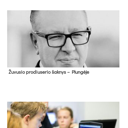
Žu­vu­sio pro­diu­se­rio šak­nys – Plun­gė­je