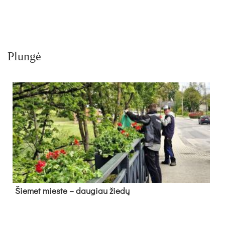
Plungė
Šie­met mies­te – dau­giau žie­dų