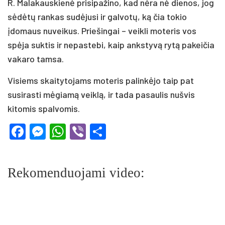
R. Malakauskienė prisipažino, kad nėra nė dienos, jog
sėdėtų rankas sudėjusi ir galvotų, ką čia tokio
įdomaus nuveikus. Priešingai – veikli moteris vos
spėja suktis ir nepastebi, kaip ankstyvą rytą pakeičia
vakaro tamsa.
Visiems skaitytojams moteris palinkėjo taip pat
susirasti mėgiamą veiklą, ir tada pasaulis nušvis
kitomis spalvomis.
Facebook
Messenger
WhatsApp
Viber
Share
Rekomenduojami video: