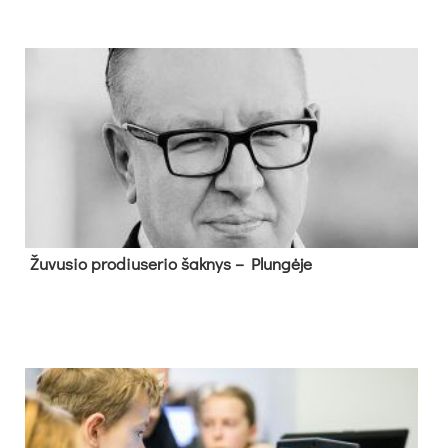
Žu­vu­sio pro­diu­se­rio šak­nys – Plun­gė­je