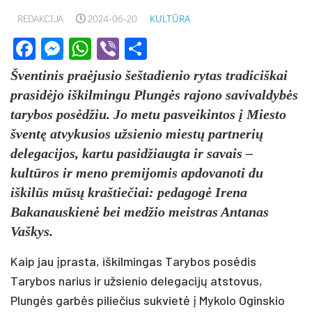
REDAKCIJA
2024-06-20
KULTŪRA
Facebook
Messenger
WhatsApp
Viber
Share
Šventinis praėjusio šeštadienio rytas tradiciškai
prasidėjo iškilmingu Plungės rajono savivaldybės
tarybos posėdžiu. Jo metu pasveikintos į Miesto
šventę atvykusios užsienio miestų partnerių
delegacijos, kartu pasidžiaugta ir savais –
kultūros ir meno premijomis apdovanoti du
iškilūs mūsų kraštiečiai: pedagogė Irena
Bakanauskienė bei medžio meistras Antanas
Vaškys.
Kaip jau įprasta, iškilmingas Tarybos posėdis
Tarybos narius ir užsienio delegacijų atstovus,
Plungės garbės piliečius sukvietė į Mykolo Oginskio