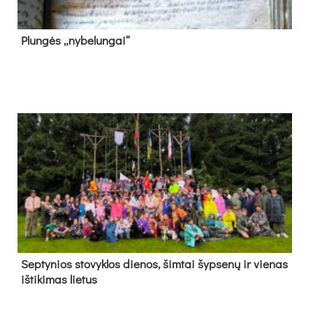
Plun­gės „ny­be­lun­gai“
Sep­ty­nios sto­vyk­los die­nos, šim­tai šyp­se­nų ir vie­nas
iš­ti­ki­mas lie­tus