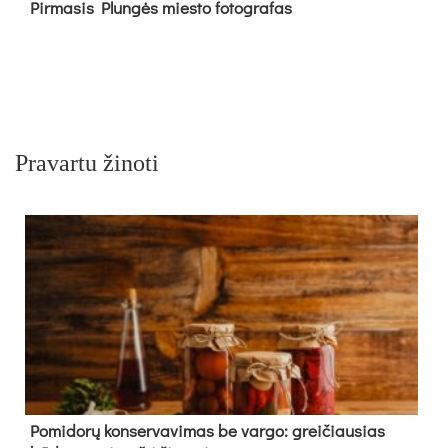
Pir­ma­sis Plun­gės mies­to fo­tog­ra­fas
Pravartu žinoti
Pomidorų konservavimas be vargo: greičiausias