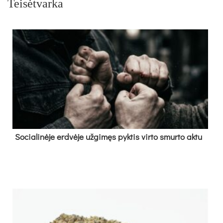
Teisėtvarka
So­cia­li­nė­je erd­vė­je už­gi­męs pyk­tis vir­to smur­to ak­tu