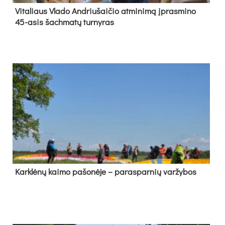
Vi­ta­liaus Vla­do And­riu­šai­čio at­mi­ni­mą įpras­mi­no
45-asis šach­ma­tų tur­ny­ras
Kark­lė­nų kai­mo pa­šo­nė­je – pa­ras­par­nių var­žy­bos