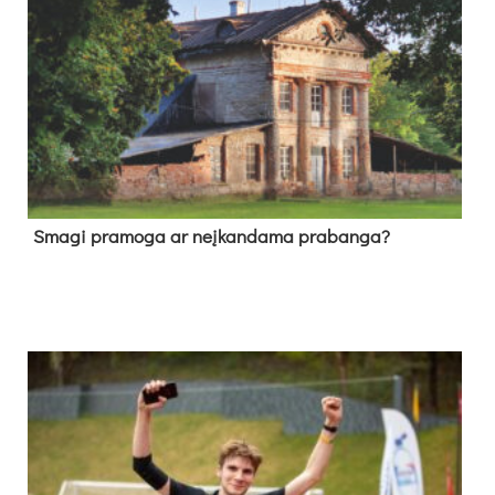
Sma­gi pra­mo­ga ar neį­kan­da­ma pra­ban­ga?