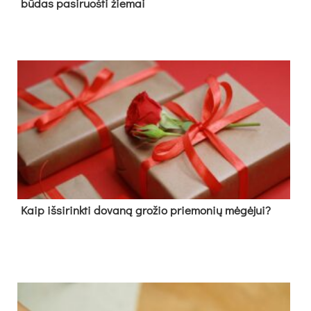
būdas pasiruošti žiemai
Kaip išsirinkti dovaną grožio priemonių mėgėjui?