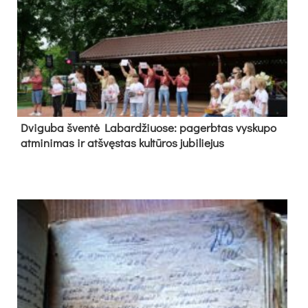
Dvi­gu­ba šven­tė La­bar­džiuo­se: pa­gerb­tas vys­ku­po
at­mi­ni­mas ir at­švęs­tas kul­tū­ros ju­bi­lie­jus