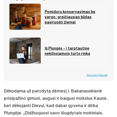
Pomidorų konservavimas be
vargo: greičiausias būdas
pasiruošti žiemai
Iš Plungės – į tarptautinę
nekilnojamojo turto rinką
Powered by Setupad
Dėkodama už parodytą dėmesį I. Bakanauskienė
prisipažino gimusi, augusi ir baigusi mokslus Kaune,
bet dėkojanti Dievui, kad dabar gyvena ir dirba
Plungėje. „Didžiuojuosi savo išugdytais mokiniais,