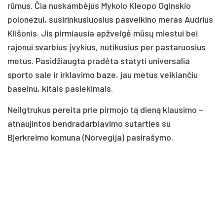
rūmus. Čia nuskambėjus Mykolo Kleopo Oginskio
polonezui, susirinkusiuosius pasveikino meras Audrius
Klišonis. Jis pirmiausia apžvelgė mūsų miestui bei
rajonui svarbius įvykius, nutikusius per pastaruosius
metus. Pasidžiaugta pradėta statyti universalia
sporto sale ir irklavimo baze, jau metus veikiančiu
baseinu, kitais pasiekimais.
Neilgtrukus pereita prie pirmojo tą dieną klausimo –
atnaujintos bendradarbiavimo sutarties su
Bjerkreimo komuna (Norvegija) pasirašymo.