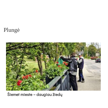
Plungė
Šie­met mies­te – dau­giau žie­dų