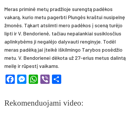
Meras priminė metų pradžioje surengtą padėkos
vakarą, kurio metu pagerbti Plungės kraštui nusipelnę
žmonės. Tąkart atsiimti mero padėkos į sceną turėjo
lipti ir V. Bendorienė, tačiau nepalankiai susiklosčius
aplinkybėms ji negalėjo dalyvauti renginyje. Todėl
meras padėką jai įteikė iškilmingo Tarybos posėdžio
metu. V. Bendorienei dėkota už 27-erius metus dalintą
meilę ir rūpestį vaikams.
Facebook
Messenger
WhatsApp
Viber
Share
Rekomenduojami video: