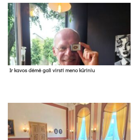
Ir ka­vos dė­mė ga­li virs­ti me­no kū­ri­niu