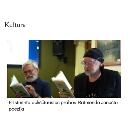
Kultūra
Pri­si­min­ta aukš­čiau­sios pra­bos Rai­mon­do Jo­nu­čio
poe­zi­ja