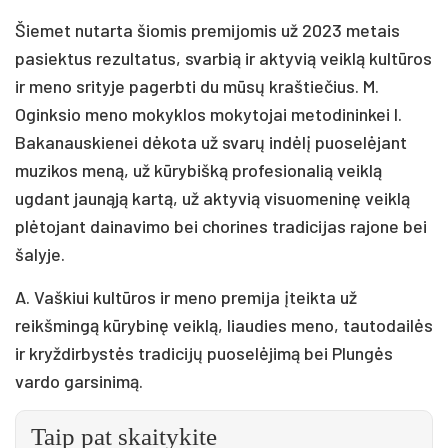
Šiemet nutarta šiomis premijomis už 2023 metais
pasiektus rezultatus, svarbią ir aktyvią veiklą kultūros
ir meno srityje pagerbti du mūsų kraštiečius. M.
Oginksio meno mokyklos mokytojai metodininkei I.
Bakanauskienei dėkota už svarų indėlį puoselėjant
muzikos meną, už kūrybišką profesionalią veiklą
ugdant jaunąją kartą, už aktyvią visuomeninę veiklą
plėtojant dainavimo bei chorines tradicijas rajone bei
šalyje.
A. Vaškiui kultūros ir meno premija įteikta už
reikšmingą kūrybinę veiklą, liaudies meno, tautodailės
ir kryždirbystės tradicijų puoselėjimą bei Plungės
vardo garsinimą.
Taip pat skaitykite