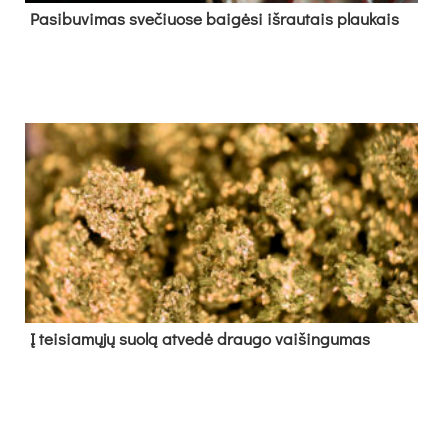
Pa­si­bu­vi­mas sve­čiuo­se bai­gė­si iš­rau­tais plau­kais
Į tei­sia­mų­jų suo­lą at­ve­dė drau­go vai­šin­gu­mas