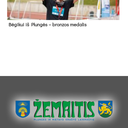
Bė­gi­kui iš Plun­gės – bron­zos me­da­lis