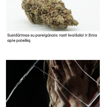
Su­si­dū­ri­mas su pa­rei­gū­nais: ras­ti kvai­ša­lai ir ži­nia
apie paieš­ką