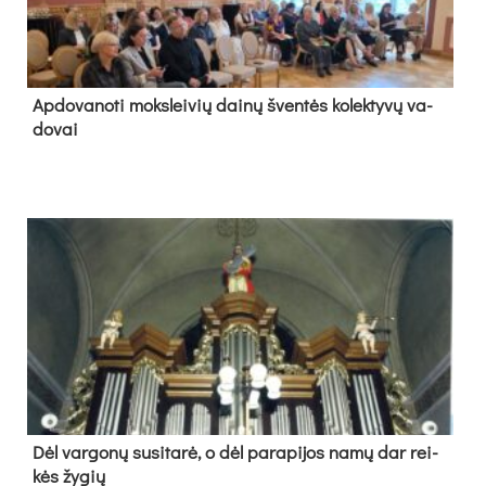
Ap­do­va­no­ti moks­lei­vių dai­nų šven­tės ko­lek­ty­vų va­
do­vai
Dėl var­go­nų su­si­ta­rė, o dėl pa­ra­pi­jos na­mų dar rei­
kės žy­gių