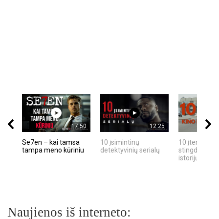
17:50
12:25
Se7en – kai tamsa
10 įsimintinų
10 įtemptų, k
tampa meno kūriniu
detektyvinių serialų
stingdančių k
istorijų
Naujienos iš interneto: