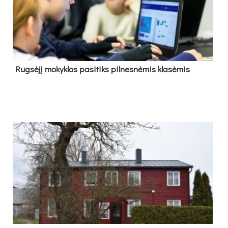
Rug­sė­jį mo­kyk­los pa­si­tiks pil­nes­nė­mis kla­sė­mis