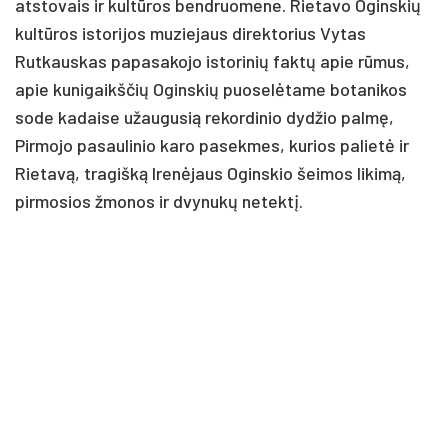
atstovais ir kultūros bendruomene. Rietavo Oginskių
kultūros istorijos muziejaus direktorius Vytas
Rutkauskas papasakojo istorinių faktų apie rūmus,
apie kunigaikščių Oginskių puoselėtame botanikos
sode kadaise užaugusią rekordinio dydžio palmę,
Pirmojo pasaulinio karo pasekmes, kurios palietė ir
Rietavą, tragišką Irenėjaus Oginskio šeimos likimą,
pirmosios žmonos ir dvynukų netektį.