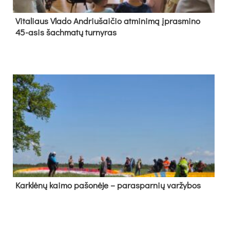
Vi­ta­liaus Vla­do And­riu­šai­čio at­mi­ni­mą įpras­mi­no
45-asis šach­ma­tų tur­ny­ras
Kark­lė­nų kai­mo pa­šo­nė­je – pa­ras­par­nių var­žy­bos