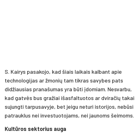
S. Kairys pasakojo, kad šiais laikais kalbant apie
technologijas ar žmonių tam tikras savybes pats
didžiausias pranašumas yra būti įdomiam. Nesvarbu,
kad gatvės bus gražiai išasfaltuotos ar dviračių takai
sujungti tarpusavyje, bet jeigu neturi istorijos, nebūsi
patrauklus nei investuotojams, nei jaunoms šeimoms.
Kultūros sektorius auga