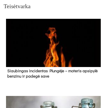
Teisėtvarka
Siau­bin­gas in­ci­den­tas Plun­gė­je – mo­te­ris ap­si­py­lė
ben­zi­nu ir pa­de­gė sa­ve