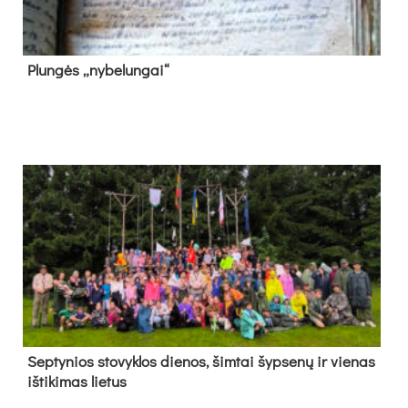
Plun­gės „ny­be­lun­gai“
Sep­ty­nios sto­vyk­los die­nos, šim­tai šyp­se­nų ir vie­nas
iš­ti­ki­mas lie­tus