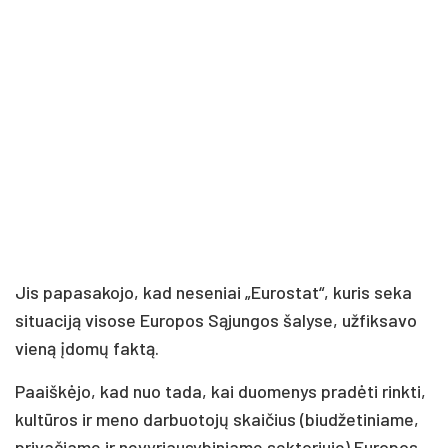
Jis papasakojo, kad neseniai „Eurostat“, kuris seka
situaciją visose Europos Sąjungos šalyse, užfiksavo
vieną įdomų faktą.
Paaiškėjo, kad nuo tada, kai duomenys pradėti rinkti,
kultūros ir meno darbuotojų skaičius (biudžetiniame,
privačiame ir nevyriausybiniame sektoriuje) Europos