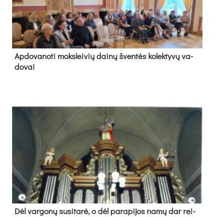
Ap­do­va­no­ti moks­lei­vių dai­nų šven­tės ko­lek­ty­vų va­
do­vai
Dėl var­go­nų su­si­ta­rė, o dėl pa­ra­pi­jos na­mų dar rei­