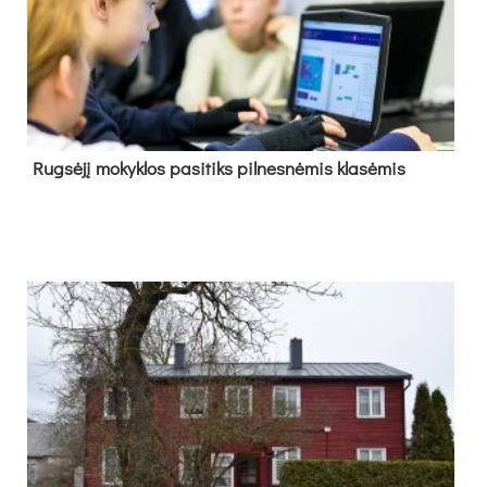
Rug­sė­jį mo­kyk­los pa­si­tiks pil­nes­nė­mis kla­sė­mis