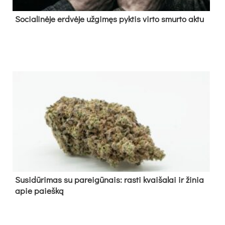
So­cia­li­nė­je erd­vė­je už­gi­męs pyk­tis vir­to smur­to ak­tu
Su­si­dū­ri­mas su pa­rei­gū­nais: ras­ti kvai­ša­lai ir ži­nia
apie paieš­ką