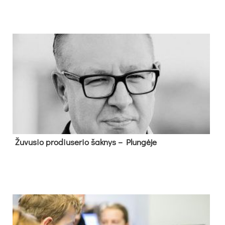
Žu­vu­sio pro­diu­se­rio šak­nys – Plun­gė­je