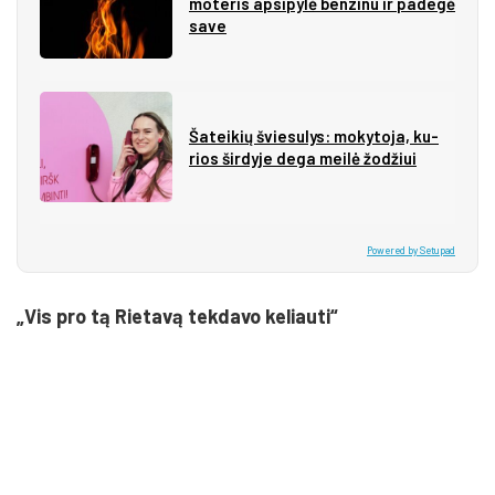
mo­te­ris ap­si­py­lė ben­zi­nu ir pa­de­gė
sa­ve
Ša­tei­kių švie­su­lys: mo­ky­to­ja, ku­
rios šir­dy­je de­ga mei­lė žo­džiui
Powered by Setupad
„Vis pro tą Rietavą tekdavo keliauti“