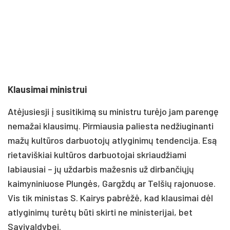
Klausimai ministrui
Atėjusiesji į susitikimą su ministru turėjo jam parengę
nemažai klausimų. Pirmiausia paliesta nedžiuginanti
mažų kultūros darbuotojų atlyginimų tendencija. Esą
rietaviškiai kultūros darbuotojai skriaudžiami
labiausiai – jų uždarbis mažesnis už dirbančiųjų
kaimyniniuose Plungės, Gargždų ar Telšių rajonuose.
Vis tik ministas S. Kairys pabrėžė, kad klausimai dėl
atlyginimų turėtų būti skirti ne ministerijai, bet
Savivaldybei.