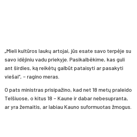
„Mieli kultūros laukų artojai, jūs esate savo terpėje su
savo idėjiniu vadu priekyje. Pasikalbėkime, kas guli
ant širdies, ką reikėtų galbūt pataisyti ar pasakyti
viešai“, – ragino meras.
O pats ministras prisipažino, kad net 18 metų praleido
Telšiuose, o kitus 18 – Kaune ir dabar nebesupranta,
ar yra žemaitis, ar labiau Kauno suformuotas žmogus.