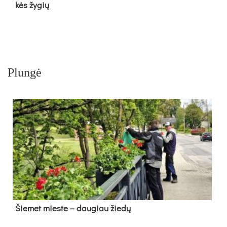
kės žy­gių
Plungė
Šie­met mies­te – dau­giau žie­dų