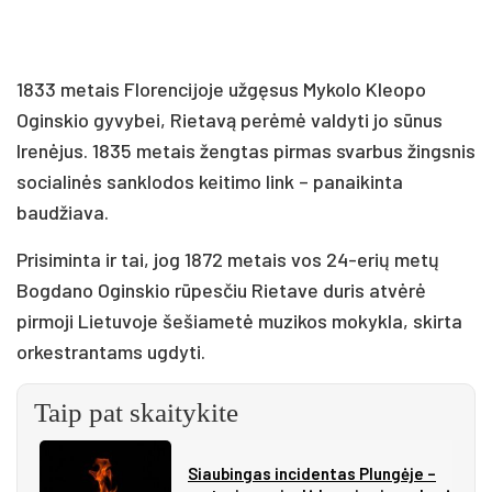
1833 metais Florencijoje užgęsus Mykolo Kleopo
Oginskio gyvybei, Rietavą perėmė valdyti jo sūnus
Irenėjus. 1835 metais žengtas pirmas svarbus žingsnis
socialinės sanklodos keitimo link – panaikinta
baudžiava.
Prisiminta ir tai, jog 1872 metais vos 24-erių metų
Bogdano Oginskio rūpesčiu Rietave duris atvėrė
pirmoji Lietuvoje šešiametė muzikos mokykla, skirta
orkestrantams ugdyti.
Taip pat skaitykite
Siau­bin­gas in­ci­den­tas Plun­gė­je –