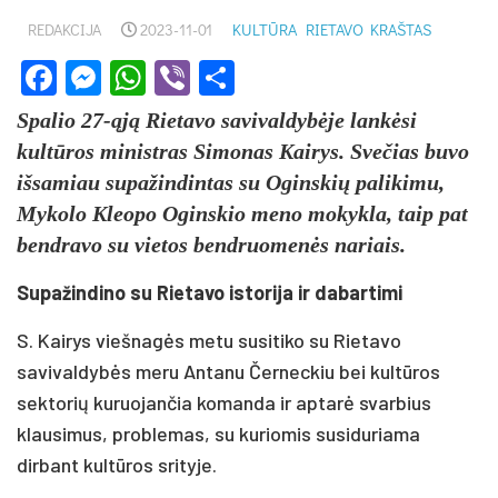
REDAKCIJA
2023-11-01
KULTŪRA
RIETAVO KRAŠTAS
Facebook
Messenger
WhatsApp
Viber
Share
Spalio 27-ąją Rietavo savivaldybėje lankėsi
kultūros ministras Simonas Kairys. Svečias buvo
išsamiau supažindintas su Oginskių palikimu,
Mykolo Kleopo Oginskio meno mokykla, taip pat
bendravo su vietos bendruomenės nariais.
Supažindino su Rietavo istorija ir dabartimi
S. Kairys viešnagės metu susitiko su Rietavo
savivaldybės meru Antanu Černeckiu bei kultūros
sektorių kuruojančia komanda ir aptarė svarbius
klausimus, problemas, su kuriomis susiduriama
dirbant kultūros srityje.