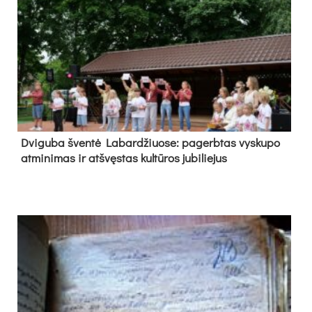
Dvi­gu­ba šven­tė La­bar­džiuo­se: pa­gerb­tas vys­ku­po
at­mi­ni­mas ir at­švęs­tas kul­tū­ros ju­bi­lie­jus