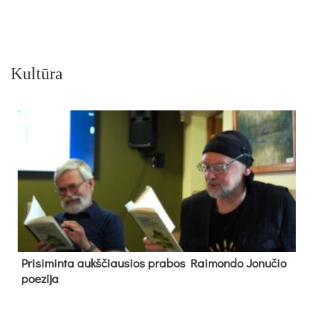
Kultūra
Pri­si­min­ta aukš­čiau­sios pra­bos Rai­mon­do Jo­nu­čio
poe­zi­ja