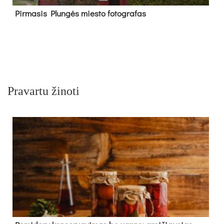
Pir­ma­sis Plun­gės mies­to fo­tog­ra­fas
Pravartu žinoti