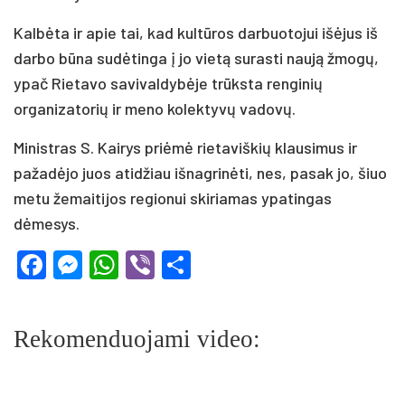
Kalbėta ir apie tai, kad kultūros darbuotojui išėjus iš
darbo būna sudėtinga į jo vietą surasti naują žmogų,
ypač Rietavo savivaldybėje trūksta renginių
organizatorių ir meno kolektyvų vadovų.
Ministras S. Kairys priėmė rietaviškių klausimus ir
pažadėjo juos atidžiau išnagrinėti, nes, pasak jo, šiuo
metu žemaitijos regionui skiriamas ypatingas
dėmesys.
Facebook
Messenger
WhatsApp
Viber
Share
Rekomenduojami video: