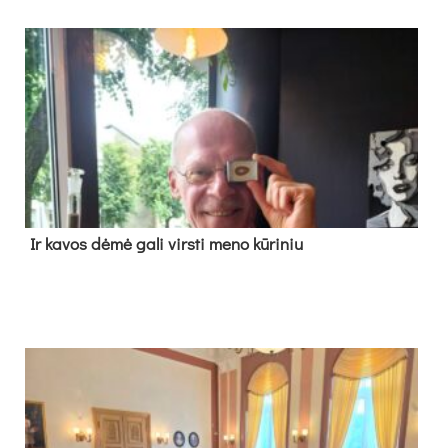
Ir ka­vos dė­mė ga­li virs­ti me­no kū­ri­niu