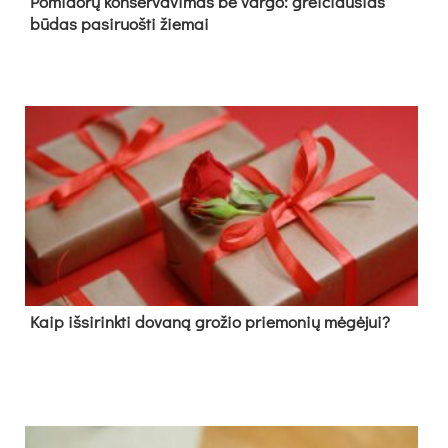
Pomidorų konservavimas be vargo: greičiausias
būdas pasiruošti žiemai
Kaip išsirinkti dovaną grožio priemonių mėgėjui?