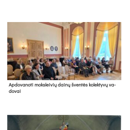
Ap­do­va­no­ti moks­lei­vių dai­nų šven­tės ko­lek­ty­vų va­
do­vai