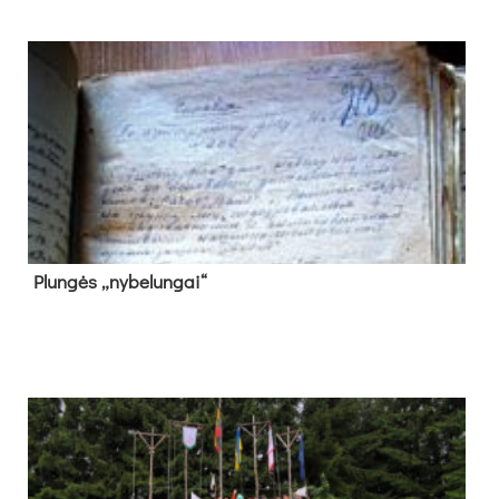
Plun­gės „ny­be­lun­gai“