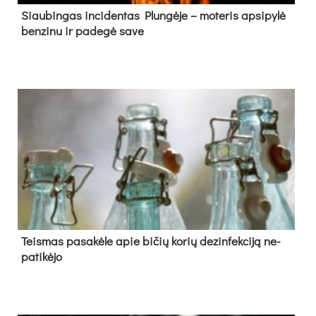
Siau­bin­gas in­ci­den­tas Plun­gė­je – mo­te­ris ap­si­py­lė
ben­zi­nu ir pa­de­gė sa­ve
Teis­mas pa­sa­kė­le apie bi­čių ko­rių de­zin­fek­ci­ją ne­
pa­ti­kė­jo