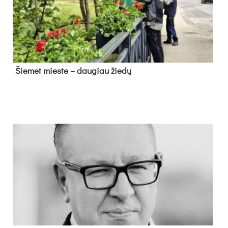
Šie­met mies­te – dau­giau žie­dų