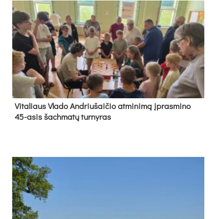
Vi­ta­liaus Vla­do And­riu­šai­čio at­mi­ni­mą įpras­mi­no
45-asis šach­ma­tų tur­ny­ras