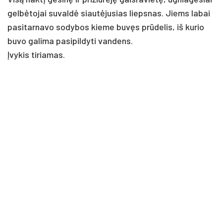
gelbė­to­jai su­valdė siautė­ju­sias lieps­nas. Jiems la­bai
pa­si­tar­na­vo so­dy­bos kie­me buvęs prūde­lis, iš ku­rio
bu­vo ga­li­ma pa­si­pil­dy­ti van­dens.
Įvy­kis ti­ria­mas.