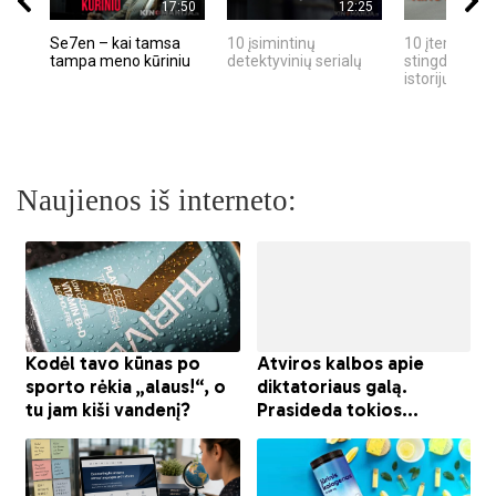
17:50
12:25
Se7en – kai tamsa
10 įsimintinų
10 įtemptų, k
tampa meno kūriniu
detektyvinių serialų
stingdančių k
istorijų
Naujienos iš interneto: