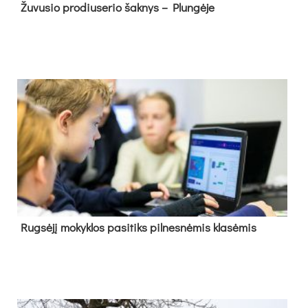
Žu­vu­sio pro­diu­se­rio šak­nys – Plun­gė­je
Rug­sė­jį mo­kyk­los pa­si­tiks pil­nes­nė­mis kla­sė­mis