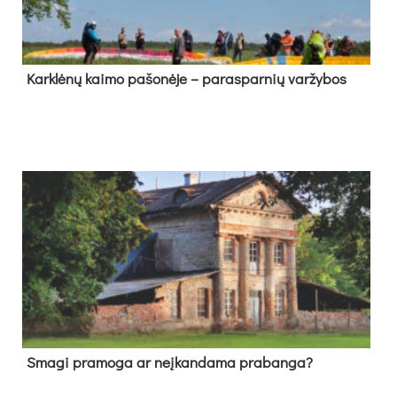
Kark­lė­nų kai­mo pa­šo­nė­je – pa­ras­par­nių var­žy­bos
Sma­gi pra­mo­ga ar neį­kan­da­ma pra­ban­ga?