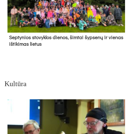
Sep­ty­nios sto­vyk­los die­nos, šim­tai šyp­se­nų ir vie­nas
iš­ti­ki­mas lie­tus
Kultūra