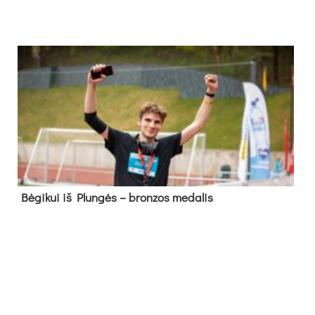
Bė­gi­kui iš Plun­gės – bron­zos me­da­lis