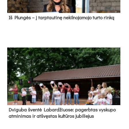
Iš Plungės – į tarptautinę nekilnojamojo turto rinką
Dvi­gu­ba šven­tė La­bar­džiuo­se: pa­gerb­tas vys­ku­po
at­mi­ni­mas ir at­švęs­tas kul­tū­ros ju­bi­lie­jus