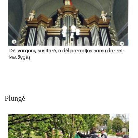
Dėl var­go­nų su­si­ta­rė, o dėl pa­ra­pi­jos na­mų dar rei­
kės žy­gių
Plungė