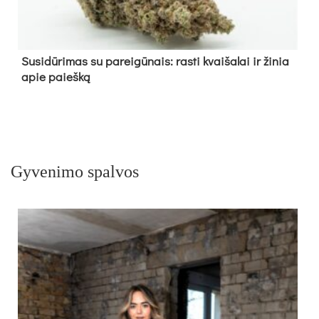
Su­si­dū­ri­mas su pa­rei­gū­nais: ras­ti kvai­ša­lai ir ži­nia
apie paieš­ką
Gyvenimo spalvos