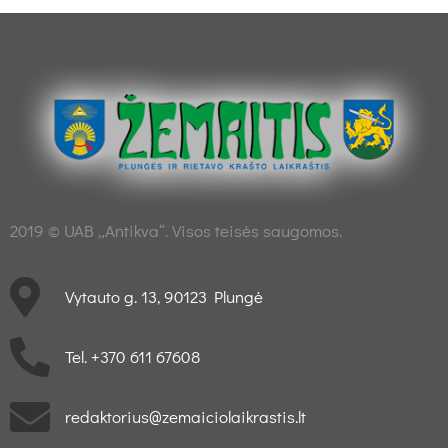
2019 © UAB „Antikva“. Visos teisės saugomos.
Vytauto g. 13, 90123 Plungė
Tel. +370 611 67608
redaktorius@zemaiciolaikrastis.lt