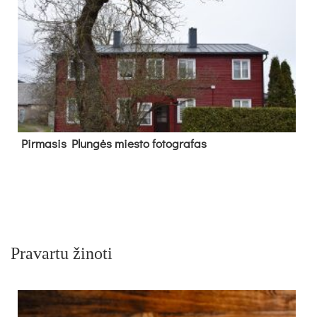
Pir­ma­sis Plun­gės mies­to fo­tog­ra­fas
Pravartu žinoti