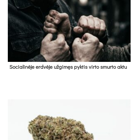
So­cia­li­nė­je erd­vė­je už­gi­męs pyk­tis vir­to smur­to ak­tu