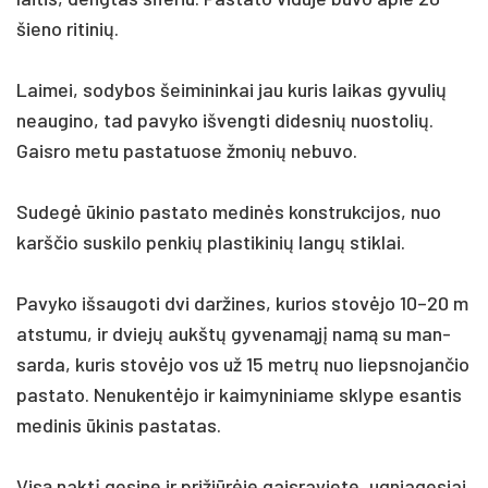
šie­no ri­ti­nių.
Lai­mei, so­dy­bos šei­mi­nin­kai jau ku­ris lai­kas gy­vu­lių
neau­gi­no, tad pa­vy­ko iš­veng­ti di­des­nių nuo­sto­lių.
Gais­ro me­tu pa­sta­tuo­se žmo­nių ne­bu­vo.
Su­degė ūki­nio pa­sta­to me­dinės konst­ruk­ci­jos, nuo
karš­čio su­ski­lo pen­kių plas­ti­ki­nių langų stik­lai.
Pa­vy­ko iš­sau­go­ti dvi dar­ži­nes, ku­rios stovė­jo 10–20 m
at­stu­mu, ir dviejų aukštų gy­ve­namąjį namą su man­
sar­da, ku­ris stovė­jo vos už 15 metrų nuo lieps­no­jan­čio
pa­sta­to. Nenukentėjo ir kai­my­ni­nia­me skly­pe esantis
me­dinis ūkinis pa­statas.
Visą naktį ge­sinę ir pri­žiūrėję gais­ra­vietę, ug­nia­ge­siai