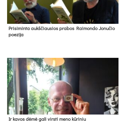
Pri­si­min­ta aukš­čiau­sios pra­bos Rai­mon­do Jo­nu­čio
poe­zi­ja
Ir ka­vos dė­mė ga­li virs­ti me­no kū­ri­niu