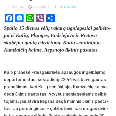
REDAKCIJA
2022-10-21
TEISĖTVARKA
Facebook
Messenger
WhatsApp
Viber
Share
Spa­lio 15 die­nos vėlų va­karą ug­nia­ge­siai gelbė­to­
jai iš Ku­lių, Plungės, End­rie­ja­vo ir Rie­ta­vo
skubė­jo į gautą išk­vie­timą. Ku­lių se­niū­ni­jo­je,
Kum­žai­čių kai­me, lieps­no­jo ūki­nis pa­sta­tas.
Kaip pra­nešė Prieš­gais­rinės ap­sau­gos ir gelbė­ji­mo
de­par­ta­men­tas, šeš­ta­dienį 22.44 val. bu­vo gau­tas
pra­ne­ši­mas, kad Ku­lių se­niū­ni­jo­je, Kum­žai­čių kai­me,
de­ga ūki­nis pa­sta­tas. At­vy­kus ug­nia­ge­siams gelbė­
to­jams, jau at­vi­ra lieps­na degė mūri­nis ūki­nis pa­sta­
tas. Jo per­den­gi­mas – gelž­be­to­ni­nis, o sto­gas dviš­
lai­tis, deng­tas ši­fe­riu. Pas­ta­to vi­du­je bu­vo apie 20