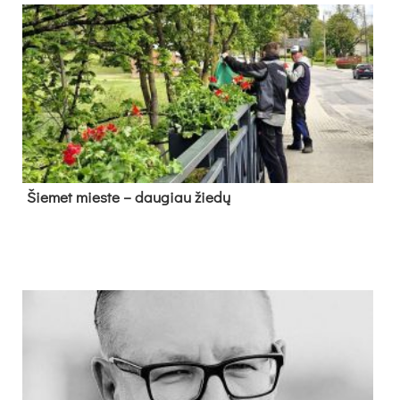
Šie­met mies­te – dau­giau žie­dų