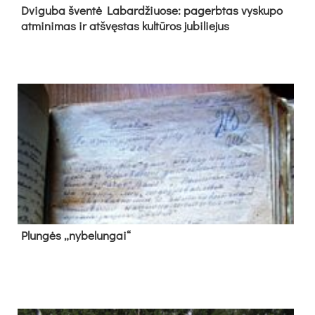
Dvi­gu­ba šven­tė La­bar­džiuo­se: pa­gerb­tas vys­ku­po
at­mi­ni­mas ir at­švęs­tas kul­tū­ros ju­bi­lie­jus
Plun­gės „ny­be­lun­gai“