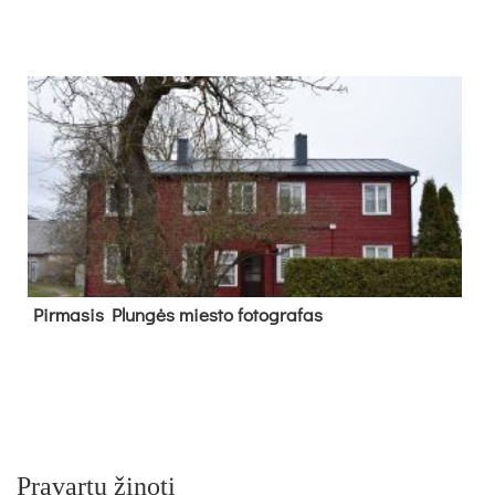
Pir­ma­sis Plun­gės mies­to fo­tog­ra­fas
Pravartu žinoti