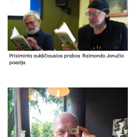
Pri­si­min­ta aukš­čiau­sios pra­bos Rai­mon­do Jo­nu­čio
poe­zi­ja