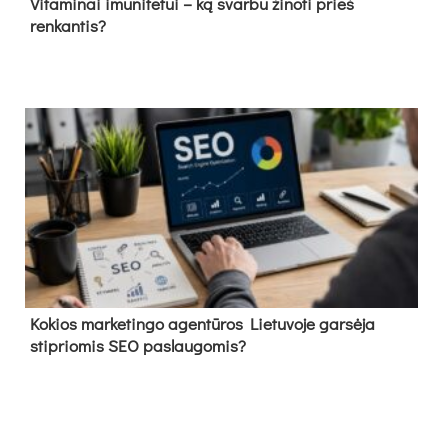
Vitaminai imunitetui – ką svarbu žinoti prieš
renkantis?
Kokios marketingo agentūros Lietuvoje garsėja
stipriomis SEO paslaugomis?