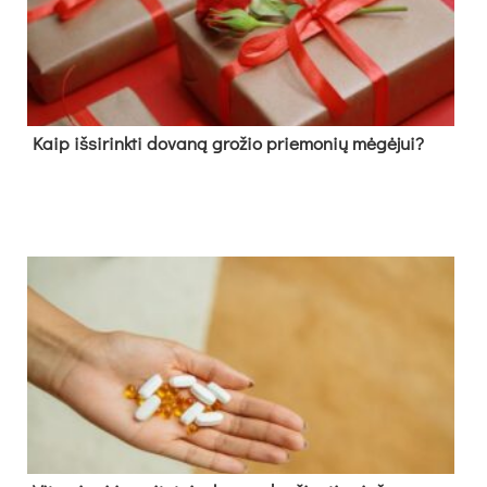
Kaip išsirinkti dovaną grožio priemonių mėgėjui?