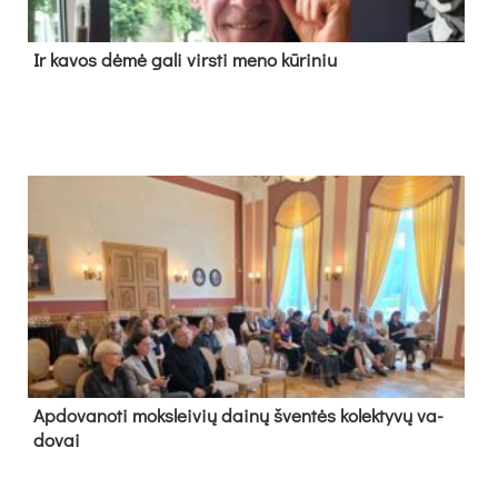
Ir ka­vos dė­mė ga­li virs­ti me­no kū­ri­niu
Ap­do­va­no­ti moks­lei­vių dai­nų šven­tės ko­lek­ty­vų va­
do­vai