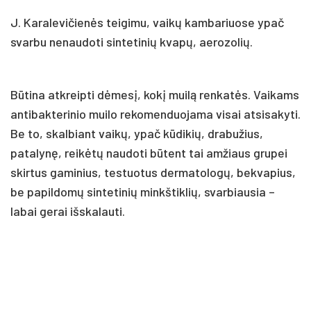
J. Karalevičienės teigimu, vaikų kambariuose ypač
svarbu nenaudoti sintetinių kvapų, aerozolių.
Būtina atkreipti dėmesį, kokį muilą renkatės. Vaikams
antibakterinio muilo rekomenduojama visai atsisakyti.
Be to, skalbiant vaikų, ypač kūdikių, drabužius,
patalynę, reikėtų naudoti būtent tai amžiaus grupei
skirtus gaminius, testuotus dermatologų, bekvapius,
be papildomų sintetinių minkštiklių, svarbiausia –
labai gerai išskalauti.