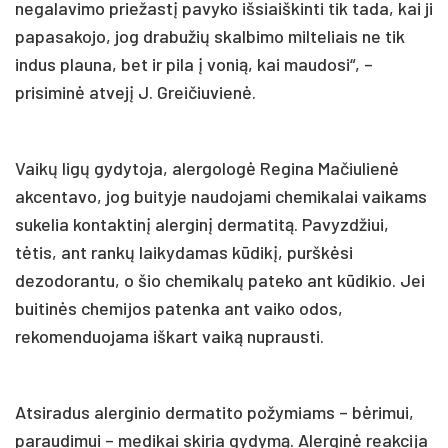
negalavimo priežastį pavyko išsiaiškinti tik tada, kai ji
papasakojo, jog drabužių skalbimo milteliais ne tik
indus plauna, bet ir pila į vonią, kai maudosi“, –
prisiminė atvejį J. Greičiuvienė.
Vaikų ligų gydytoja, alergologė Regina Mačiulienė
akcentavo, jog buityje naudojami chemikalai vaikams
sukelia kontaktinį alerginį dermatitą. Pavyzdžiui,
tėtis, ant rankų laikydamas kūdikį, purškėsi
dezodorantu, o šio chemikalų pateko ant kūdikio. Jei
buitinės chemijos patenka ant vaiko odos,
rekomenduojama iškart vaiką nuprausti.
Atsiradus alerginio dermatito požymiams – bėrimui,
paraudimui – medikai skiria gydymą. Alerginė reakcija