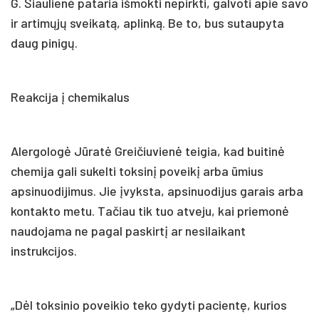
G. Šiaulienė pataria išmokti nepirkti, galvoti apie savo
ir artimųjų sveikatą, aplinką. Be to, bus sutaupyta
daug pinigų.
Reakcija į chemikalus
Alergologė Jūratė Greičiuvienė teigia, kad buitinė
chemija gali sukelti toksinį poveikį arba ūmius
apsinuodijimus. Jie įvyksta, apsinuodijus garais arba
kontakto metu. Tačiau tik tuo atveju, kai priemonė
naudojama ne pagal paskirtį ar nesilaikant
instrukcijos.
„Dėl toksinio poveikio teko gydyti pacientę, kurios