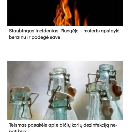
Siau­bin­gas in­ci­den­tas Plun­gė­je – mo­te­ris ap­si­py­lė
ben­zi­nu ir pa­de­gė sa­ve
Teis­mas pa­sa­kė­le apie bi­čių ko­rių de­zin­fek­ci­ją ne­
pa­ti­kė­jo