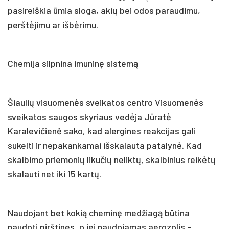
pasireiškia ūmia sloga, akių bei odos paraudimu,
perštėjimu ar išbėrimu.
Chemija silpnina imuninę sistemą
Šiaulių visuomenės sveikatos centro Visuomenės
sveikatos saugos skyriaus vedėja Jūratė
Karalevičienė sako, kad alergines reakcijas gali
sukelti ir nepakankamai išskalauta patalynė. Kad
skalbimo priemonių likučių neliktų, skalbinius reikėtų
skalauti net iki 15 kartų.
Naudojant bet kokią cheminę medžiagą būtina
naudoti pirštines, o jei naudojamas aerozolis –