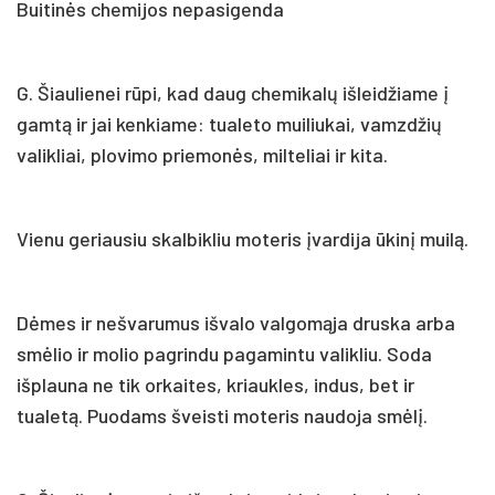
Buitinės chemijos nepasigenda
G. Šiaulienei rūpi, kad daug chemikalų išleidžiame į
gamtą ir jai kenkiame: tualeto muiliukai, vamzdžių
valikliai, plovimo priemonės, milteliai ir kita.
Vienu geriausiu skalbikliu moteris įvardija ūkinį muilą.
Dėmes ir nešvarumus išvalo valgomąja druska arba
smėlio ir molio pagrindu pagamintu valikliu. Soda
išplauna ne tik orkaites, kriaukles, indus, bet ir
tualetą. Puodams šveisti moteris naudoja smėlį.