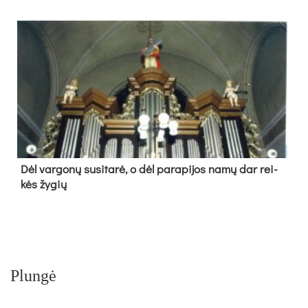
Dėl var­go­nų su­si­ta­rė, o dėl pa­ra­pi­jos na­mų dar rei­
kės žy­gių
Plungė