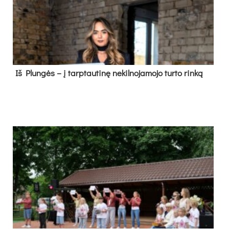
Iš Plungės – į tarptautinę nekilnojamojo turto rinką