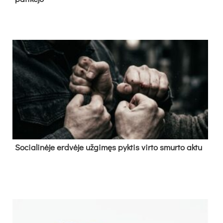
So­cia­li­nė­je erd­vė­je už­gi­męs pyk­tis vir­to smur­to ak­tu