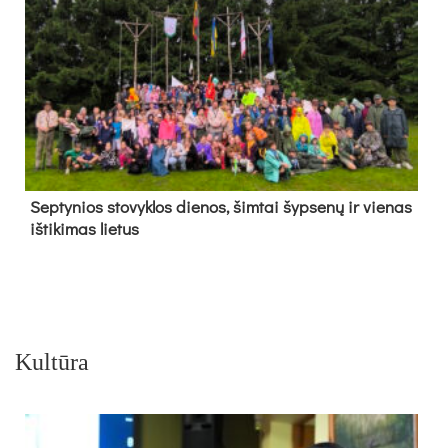
Sep­ty­nios sto­vyk­los die­nos, šim­tai šyp­se­nų ir vie­nas
iš­ti­ki­mas lie­tus
Kultūra