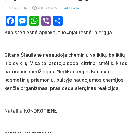
REDAKCIJA
2013-11-05
SVEIKATA
Facebook
Messenger
WhatsApp
Viber
Share
Kuo sterilesnė aplinka, tuo „bjauresnė“ alergija
Gitana Šiaulienė nenaudoja cheminių valiklių, baliklių
ir ploviklių. Visa tai atstoja soda, citrina, smėlis, kitos
natūralios medžiagos. Medikai teigia, kad nuo
kosmetinių priemonių, buityje naudojamos chemijos,
kenčia organizmas, prasideda alerginės reakcijos.
Natalija KONDROTIENĖ
natalija@skrastas.lt