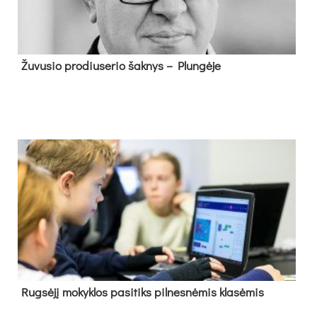
Žu­vu­sio pro­diu­se­rio šak­nys – Plun­gė­je
Rug­sė­jį mo­kyk­los pa­si­tiks pil­nes­nė­mis kla­sė­mis