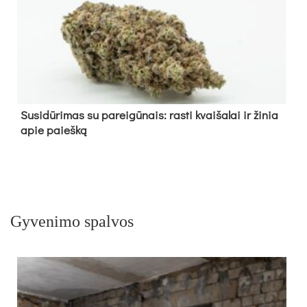
Su­si­dū­ri­mas su pa­rei­gū­nais: ras­ti kvai­ša­lai ir ži­nia
apie paieš­ką
Gyvenimo spalvos