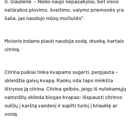
G. Šiaulienė. – Nieko naujo nepasakysiu, bet visos
natūralios plovimo, šveitimo, valymo priemonės yra
šalia, jas naudojo mūsų močiutės“.
Moteris indams plauti naudoja sodą, druską, kartais
citriną.
Citrina puikiai tinka kvapams sugerti, perpjauta –
skleidžia gaivų kvapą. Rankų oda taps minkšta
ištrynus ją citrina. Citrina gelbės, jeigu iš nutekamųjų
vamzdžių sklinda blogas kvapas: išspausti citrinos
sulčių į karštą vandenį ir supilti turinį į kriauklę ar
vonią.