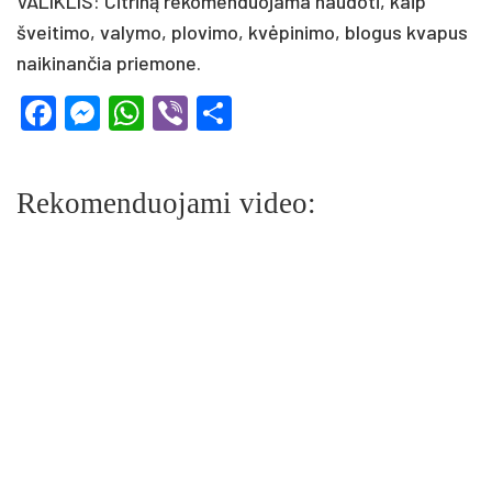
VALIKLIS: Citriną rekomenduojama naudoti, kaip
šveitimo, valymo, plovimo, kvėpinimo, blogus kvapus
naikinančia priemone.
Facebook
Messenger
WhatsApp
Viber
Share
Rekomenduojami video: