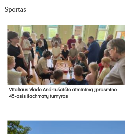
Sportas
Vi­ta­liaus Vla­do And­riu­šai­čio at­mi­ni­mą įpras­mi­no
45-asis šach­ma­tų tur­ny­ras