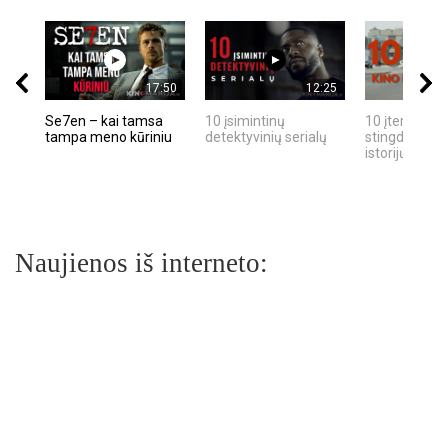
17:50
12:25
Se7en – kai tamsa
10 įsimintinų
10 įtemptų, k
tampa meno kūriniu
detektyvinių serialų
stingdančių k
istorijų
Naujienos iš interneto: