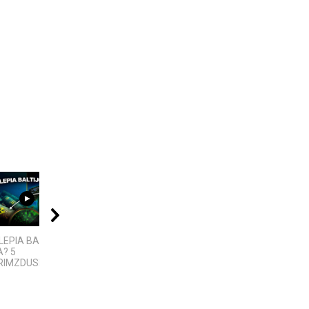
06:39
08:40
06:20
LEPIA BALTIJOS
VIENINTELIS LIETUVIŲ
KAIP KINIJA TAPO
? 5
KILMĖS NASA
„PASAULIO FABRIKU“:
IMZDUSIOS...
ASTRONAUTAS
NUTYLĖTA ISTORIJA