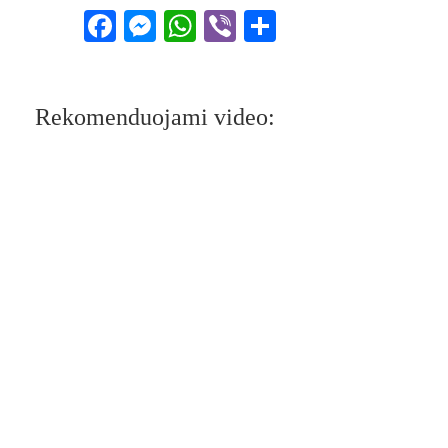
Facebook
Messenger
WhatsApp
Viber
Share
Rekomenduojami video: