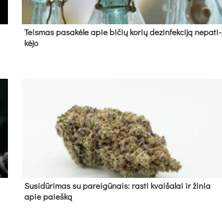
Teis­mas pa­sa­kė­le apie bi­čių ko­rių de­zin­fek­ci­ją ne­pa­ti­
kė­jo
Su­si­dū­ri­mas su pa­rei­gū­nais: ras­ti kvai­ša­lai ir ži­nia
apie paieš­ką