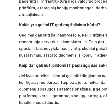
pagerinti IT infrastruktūrą ir jos valdymo proce
priežiūra, atsarginių kopijų monitoringas, darb
atnaujinimas.
Kokie yra galimi IT gedimų šalinimo būdai?
Gedimai gali būti šalinami vietoje, kai IT inžinie
remontuoja serverius ir kompiuterius. Taip pat 
specialistas, nevykdamas į vietą, skubiai paša
nustatymus, atstato duomenis iš kopijų ir atlie
Kaip dar gali būti pildomi IT paslaugą užsisaki
Jei kyla poreikis, klientui gali būti diegiamos n
konfigūravimo darbai. Taip pat, jei to reikia, da
duomenų apsaugos sistemos priežiūra, ji gelbsti 
platformą, verslui garantuoja saugų, patogų, e
kasdienines užduotis.