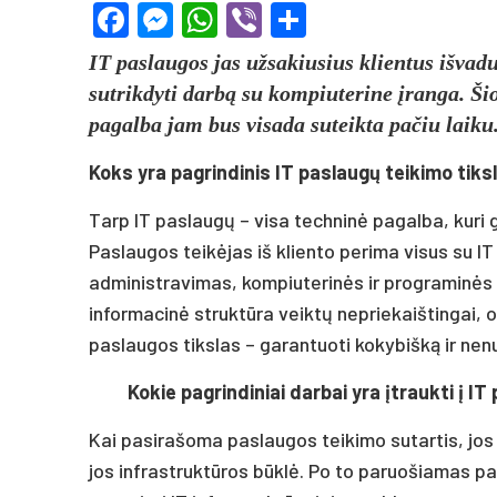
Facebook
Messenger
WhatsApp
Viber
Share
IT paslaugos jas užsakiusius klientus išva
sutrikdyti darbą su kompiuterine įranga. Šio
pagalba jam bus visada suteikta pačiu laiku
Koks yra pagrindinis IT paslaugų teikimo tiks
Tarp IT paslaugų – visa techninė pagalba, kuri 
Paslaugos teikėjas iš kliento perima visus su IT
administravimas, kompiuterinės ir programinės į
informacinė struktūra veiktų nepriekaištingai, o
paslaugos tikslas – garantuoti kokybišką ir n
Kokie pagrindiniai darbai yra įtraukti į I
Kai pasirašoma paslaugos teikimo sutartis, jos t
jos infrastruktūros būklė. Po to paruošiamas pa