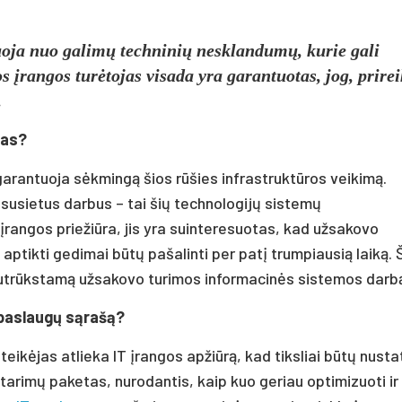
duoja nuo galimų techninių nesklandumų, kurie gali
s įrangos turėtojas visada yra garantuotas, jog, prirei
.
las?
garantuoja sėkmingą šios rūšies infrastruktūros veikimą.
 susietus darbus – tai šių technologijų sistemų
rangos priežiūra, jis yra suinteresuotas, kad užsakovo
 aptikti gedimai būtų pašalinti per patį trumpiausią laiką. 
enutrūkstamą užsakovo turimos informacinės sistemos darb
T paslaugų sąrašą?
eikėjas atlieka IT įrangos apžiūrą, kad tiksliai būtų nusta
tarimų paketas, nurodantis, kaip kuo geriau optimizuoti ir