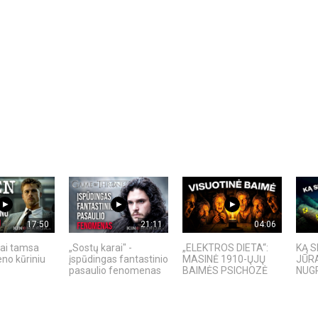
17:50
21:11
04:06
ai tamsa
„Sostų karai" -
„ELEKTROS DIETA“:
KĄ S
no kūriniu
įspūdingas fantastinio
MASINĖ 1910-ŲJŲ
JŪRA
pasaulio fenomenas
BAIMĖS PSICHOZĖ
NUGR