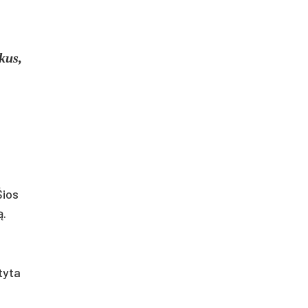
kus,
Šios
ą.
tyta