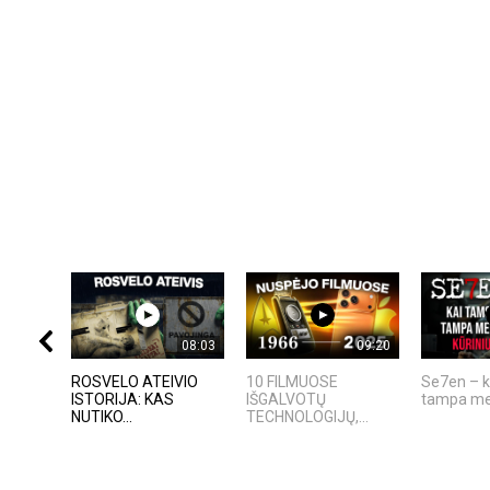
08:03
09:20
ROSVELO ATEIVIO
10 FILMUOSE
Se7en – k
ISTORIJA: KAS
IŠGALVOTŲ
tampa me
NUTIKO...
TECHNOLOGIJŲ,...