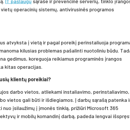
są.
IT paslaugų
sąraše ir prevencinė serverių, tinklo įrango
o vietų operacinių sistemų, antivirusinės programos
rius atvyksta į vietą ir pagal poreikį perinstaliuoja program
įmanoma kilusias problemas pašalinti nuotoliniu būdu. Tad
lina gedimus, koreguoja reikiamus programinės įrangos
ka kitas operacijas.
usių klientų poreikiai?
aujos darbo vietos, atliekami instaliavimo, perinstaliavimo,
rbo vietos gali būti ir išdiegiamos. Į darbų sąrašą patenka i
nuo įsilaužimų į įmonės tinklą, prižiūri Microsoft 365
fektyvų ir mobilų komandinį darbą, padeda lengvai išspręs