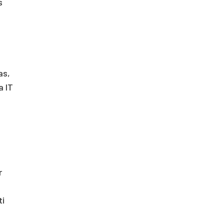
s
as,
a IT
r
ti