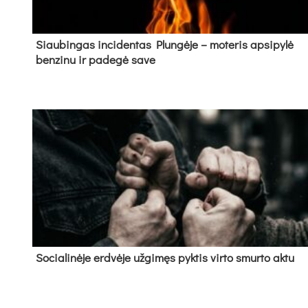
Siau­bin­gas in­ci­den­tas Plun­gė­je – mo­te­ris ap­si­py­lė
ben­zi­nu ir pa­de­gė sa­ve
So­cia­li­nė­je erd­vė­je už­gi­męs pyk­tis vir­to smur­to ak­tu