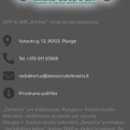
2019 © UAB „Antikva“. Visos teisės saugomos.
Vytauto g. 13, 90123 Plungė
Tel. +370 611 67608
redaktorius@zemaiciolaikrastis.lt
Privatumo politika
„Žemaitis“ yra didžiausias Plungės ir Rietavo krašto
laikraštis. Leidžiamas du kartus per savaitę.
Plungės ir Rietavo krašto laikraščio „Žemaitis“ pirmtakas
„Socialistinis kelias“ įkurtas 1948 m. lapkričio mėnesį. Po