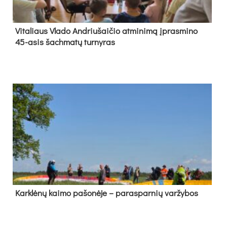
Vi­ta­liaus Vla­do And­riu­šai­čio at­mi­ni­mą įpras­mi­no
45-asis šach­ma­tų tur­ny­ras
Kark­lė­nų kai­mo pa­šo­nė­je – pa­ras­par­nių var­žy­bos