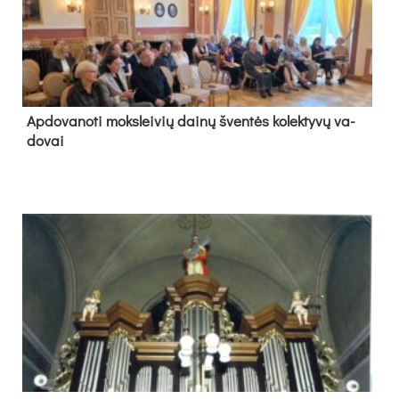
Ap­do­va­no­ti moks­lei­vių dai­nų šven­tės ko­lek­ty­vų va­
do­vai