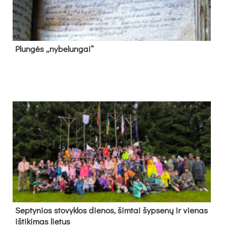
Plun­gės „ny­be­lun­gai“
Sep­ty­nios sto­vyk­los die­nos, šim­tai šyp­se­nų ir vie­nas
iš­ti­ki­mas lie­tus