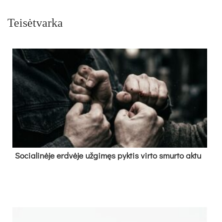
Teisėtvarka
So­cia­li­nė­je erd­vė­je už­gi­męs pyk­tis vir­to smur­to ak­tu