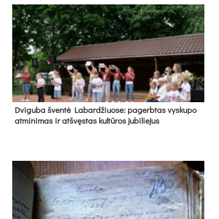
Dvi­gu­ba šven­tė La­bar­džiuo­se: pa­gerb­tas vys­ku­po
at­mi­ni­mas ir at­švęs­tas kul­tū­ros ju­bi­lie­jus