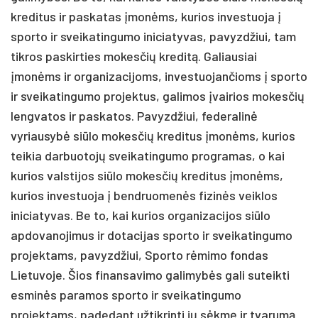
kreditus ir paskatas įmonėms, kurios investuoja į
sporto ir sveikatingumo iniciatyvas, pavyzdžiui, tam
tikros paskirties mokesčių kreditą. Galiausiai
įmonėms ir organizacijoms, investuojančioms į sporto
ir sveikatingumo projektus, galimos įvairios mokesčių
lengvatos ir paskatos. Pavyzdžiui, federalinė
vyriausybė siūlo mokesčių kreditus įmonėms, kurios
teikia darbuotojų sveikatingumo programas, o kai
kurios valstijos siūlo mokesčių kreditus įmonėms,
kurios investuoja į bendruomenės fizinės veiklos
iniciatyvas. Be to, kai kurios organizacijos siūlo
apdovanojimus ir dotacijas sporto ir sveikatingumo
projektams, pavyzdžiui, Sporto rėmimo fondas
Lietuvoje. Šios finansavimo galimybės gali suteikti
esminės paramos sporto ir sveikatingumo
projektams, padedant užtikrinti jų sėkmę ir tvarumą