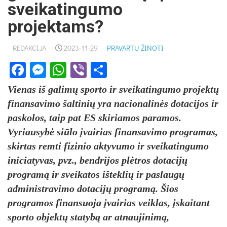
sveikatingumo
projektams?
REDAKCIJA
2023-11-29
PRAVARTU ŽINOTI
Facebook
Messenger
WhatsApp
Viber
Share
Vienas iš galimų sporto ir sveikatingumo projektų
finansavimo šaltinių yra nacionalinės dotacijos ir
paskolos, taip pat ES skiriamos paramos.
Vyriausybė siūlo įvairias finansavimo programas,
skirtas remti fizinio aktyvumo ir sveikatingumo
iniciatyvas, pvz., bendrijos plėtros dotacijų
programą ir sveikatos išteklių ir paslaugų
administravimo dotacijų programą. Šios
programos finansuoja įvairias veiklas, įskaitant
sporto objektų statybą ar atnaujinimą,