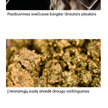
Pa­si­bu­vi­mas sve­čiuo­se bai­gė­si iš­rau­tais plau­kais
Į tei­sia­mų­jų suo­lą at­ve­dė drau­go vai­šin­gu­mas