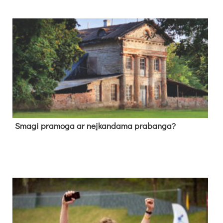
Sma­gi pra­mo­ga ar neį­kan­da­ma pra­ban­ga?