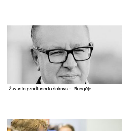
Žu­vu­sio pro­diu­se­rio šak­nys – Plun­gė­je