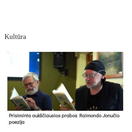
Kultūra
Pri­si­min­ta aukš­čiau­sios pra­bos Rai­mon­do Jo­nu­čio
poe­zi­ja