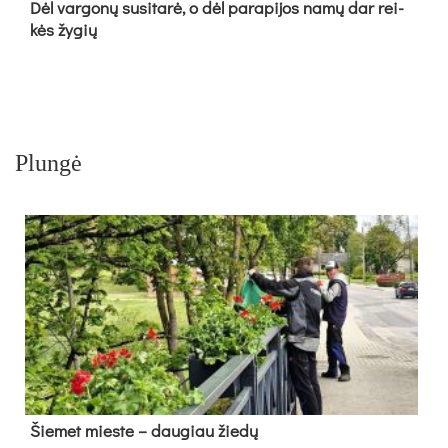
Dėl var­go­nų su­si­ta­rė, o dėl pa­ra­pi­jos na­mų dar rei­
kės žy­gių
Plungė
Šie­met mies­te – dau­giau žie­dų