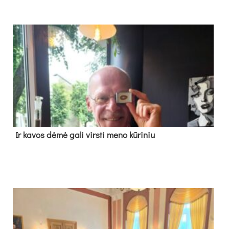
Ir ka­vos dė­mė ga­li virs­ti me­no kū­ri­niu