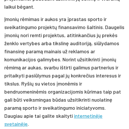
laikui bėgant.
Įmonių rėmimas ir aukos yra įprastas sporto ir
sveikatingumo projektų finansavimo šaltinis. Daugelis
įmonių nori remti projektus, atitinkančius jų prekės
ženklo vertybes arba tikslinę auditoriją, siūlydamos
finansinę paramą mainais už reklamos ar
komunikacijos galimybes. Norint užsitikrinti įmonių
rėmimą ar aukas, svarbu ištirti galimus partnerius ir
pritaikyti pasiūlymus pagal jų konkrečius interesus ir
tikslus. Ryšių su vietos įmonėmis ir
bendruomeninėmis organizacijomis kūrimas taip pat
gali būti veiksmingas būdas užsitikrinti nuolatinę
paramą sporto ir sveikatingumo iniciatyvoms.
Daugiau apie tai galite skaityti
internetinėje
svetainėje
.