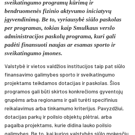
sveikatingumo programų kūrimą ir
bendruomenės fizinio aktyvumo iniciatyvų
įgyvendinimą. Be to, vyriausybė siūlo paskolas
per programas, tokias kaip Smulkaus verslo
administracijos paskolų programa, kuri gali
padėti finansuoti naujas ar esamas sporto ir
sveikatingumo įmones.
Valstybė ir vietos valdžios institucijos taip pat siūlo
finansavimo galimybes sporto ir sveikatingumo
projektams teikdamos dotacijas ir paskolas. Šios
programos gali būti skirtos konkrečioms gyventojų
grupėms arba regionams ir gali turėti specifinius
reikalavimus arba tinkamumo kriterijus. Pavyzdžiui,
dotacijas parkų ir poilsio objektų plėtrai, arba
pagalba projektams, kurie didina lauko poilsio
galimybes. Be to, kai kurios valstybės siūlo mokesčių