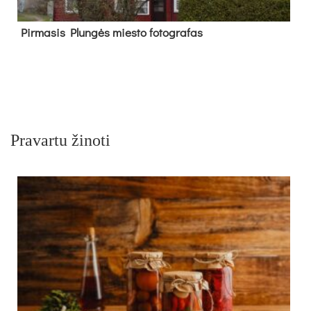
Pir­ma­sis Plun­gės mies­to fo­tog­ra­fas
Pravartu žinoti