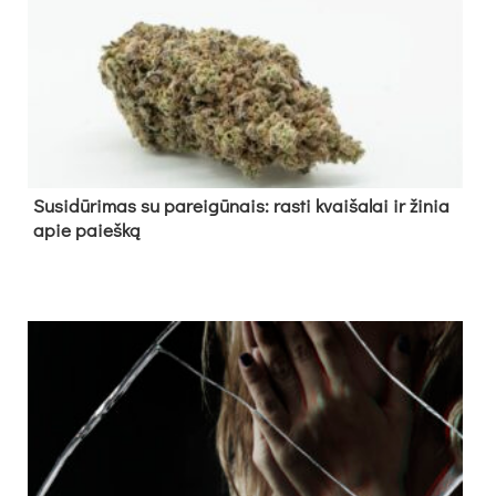
Su­si­dū­ri­mas su pa­rei­gū­nais: ras­ti kvai­ša­lai ir ži­nia
apie paieš­ką