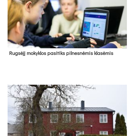
Rug­sė­jį mo­kyk­los pa­si­tiks pil­nes­nė­mis kla­sė­mis