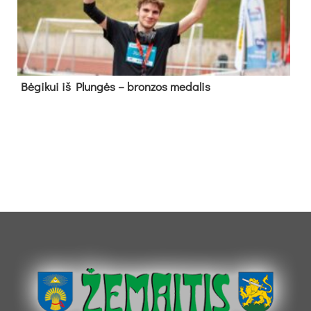
Bė­gi­kui iš Plun­gės – bron­zos me­da­lis