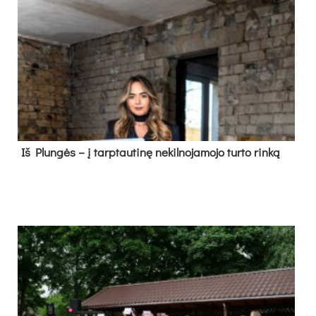
Iš Plungės – į tarptautinę nekilnojamojo turto rinką