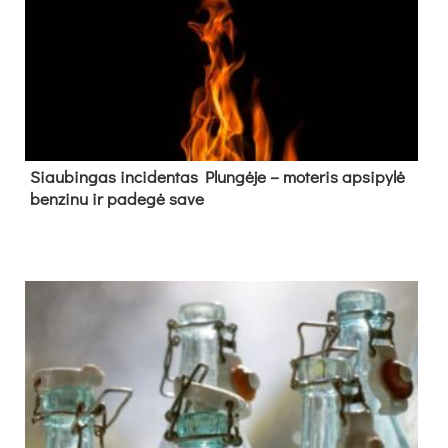
Siau­bin­gas in­ci­den­tas Plun­gė­je – mo­te­ris ap­si­py­lė
ben­zi­nu ir pa­de­gė sa­ve