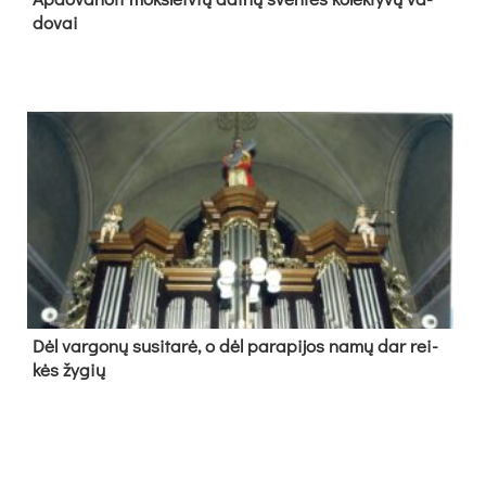
do­vai
Dėl var­go­nų su­si­ta­rė, o dėl pa­ra­pi­jos na­mų dar rei­
kės žy­gių