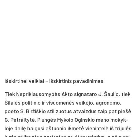
Išs­kir­ti­nei veik­lai – iš­skir­ti­nis pa­va­di­ni­mas
Tiek Nep­rik­lau­so­my­bės Ak­to sig­na­ta­ro J. Šau­lio, tiek
Ši­la­lės po­li­ti­nio ir vi­suo­me­nės vei­kė­jo, ag­ro­no­mo,
poe­to S. Bir­žiš­kio sti­li­zuo­tus at­vaiz­dus taip pat pie­šė
G. Pet­rai­ty­tė. Plun­gės My­ko­lo Ogins­kio me­no mo­kyk­
lo­je dai­lę bai­gu­si aš­tuo­nio­lik­me­tė vie­nin­te­lė iš tri­ju­lės
ku­ria sti­li­zuo­tus po­rtre­tus ar ki­tus vaiz­dus, pie­šia es­