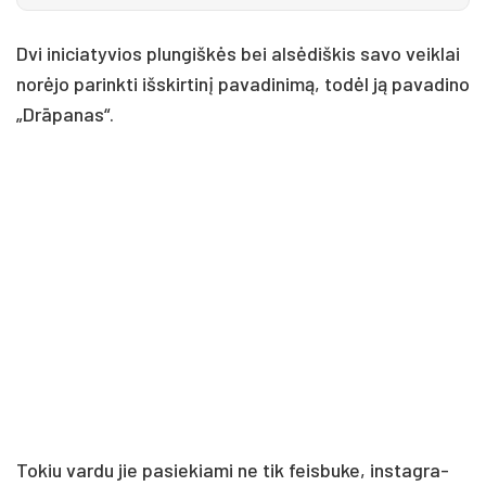
Dvi ini­cia­ty­vios plun­giš­kės bei al­sė­diš­kis sa­vo veik­lai
no­rė­jo pa­rink­ti iš­skir­ti­nį pa­va­di­ni­mą, to­dėl ją pa­va­di­no
„Drāpa­nas“.
To­kiu var­du jie pa­sie­kia­mi ne tik feis­bu­ke, ins­tag­ra­