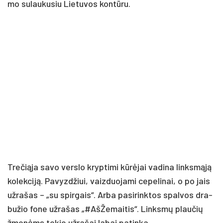
mo su­lau­ku­siu Lie­tu­vos kon­tū­ru.
Tre­čią­ja sa­vo vers­lo kryp­ti­mi kū­rė­jai va­di­na links­mą­ją
ko­lek­ci­ją. Pa­vyz­džiui, vaiz­duo­ja­mi ce­pe­li­nai, o po jais
už­ra­šas – „su spir­gais“. Ar­ba pa­si­rink­tos spal­vos dra­
bu­žio fo­ne už­ra­šas „#AšŽemaitis“. Links­mų plau­čių
žmo­nėms to­kie už­ra­šai la­bai pa­tin­ka.