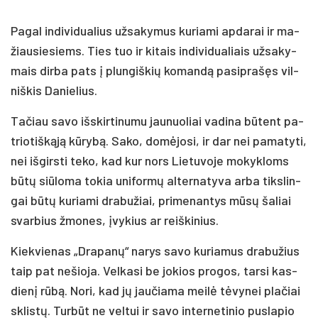
Pa­gal in­di­vi­dua­lius už­sa­ky­mus ku­ria­mi ap­da­rai ir ma­
žiau­sie­siems. Ties tuo ir ki­tais in­di­vi­dua­liais už­sa­ky­
mais dir­ba pa­ts į plun­giš­kių ko­man­dą pa­si­pra­šęs vil­
niš­kis Da­nie­lius.
Ta­čiau sa­vo iš­skir­ti­nu­mu jau­nuo­liai va­di­na bū­tent pa­
trio­tiš­ką­ją kū­ry­bą. Sa­ko, do­mė­jo­si, ir dar nei pa­ma­ty­ti,
nei iš­girs­ti te­ko, kad kur nors Lie­tu­vo­je mo­kyk­loms
bū­tų siū­lo­ma to­kia uni­for­mų al­ter­na­ty­va ar­ba tiks­lin­
gai bū­tų ku­ria­mi dra­bu­žiai, pri­me­nan­tys mū­sų ša­liai
svar­bius žmo­nes, įvy­kius ar reiš­ki­nius.
Kiek­vie­nas „Dra­pa­nų“ na­rys sa­vo ku­ria­mus dra­bu­žius
taip pat ne­šio­ja. Vel­ka­si be jo­kios pro­gos, tar­si kas­
die­nį rū­bą. No­ri, kad jų jau­čia­ma mei­lė tė­vy­nei pla­čiai
sklis­tų. Tur­būt ne vel­tui ir sa­vo in­ter­ne­ti­nio pus­la­pio