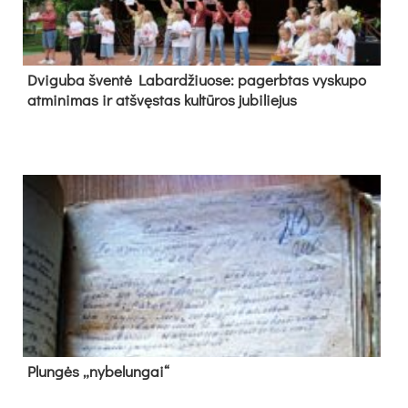
Dvi­gu­ba šven­tė La­bar­džiuo­se: pa­gerb­tas vys­ku­po
at­mi­ni­mas ir at­švęs­tas kul­tū­ros ju­bi­lie­jus
Plun­gės „ny­be­lun­gai“