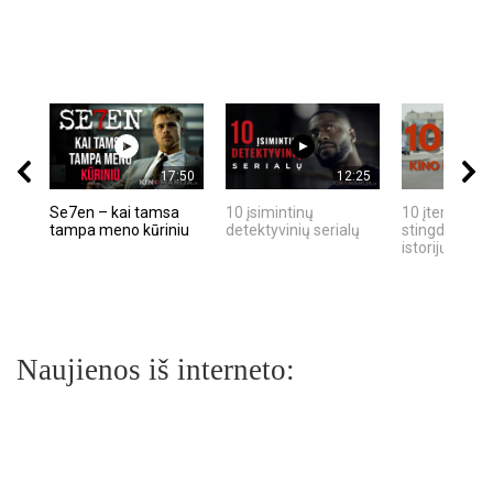
17:50
12:25
Se7en – kai tamsa
10 įsimintinų
10 įtemptų, k
tampa meno kūriniu
detektyvinių serialų
stingdančių k
istorijų
Naujienos iš interneto: