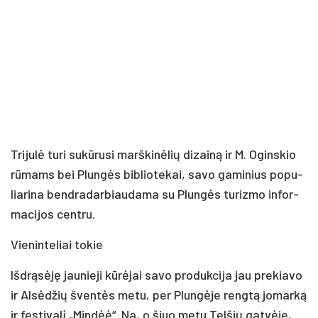
Tri­ju­lė tu­ri su­kū­ru­si marš­ki­nė­lių di­zai­ną ir M. Ogins­kio
rū­mams bei Plun­gės bib­lio­te­kai, sa­vo ga­mi­nius po­pu­
lia­ri­na bend­ra­dar­biau­da­ma su Plun­gės tu­riz­mo in­for­
ma­ci­jos cent­ru.
Vie­nin­te­liai to­kie
Išd­rą­sė­ję jau­nie­ji kū­rė­jai sa­vo pro­duk­ci­ja jau pre­kia­vo
ir Al­sė­džių šven­tės me­tu, per Plun­gė­je reng­tą jo­mar­ką
ir fes­ti­va­lį „Min­dėė“. Na, o šiuo me­tu Tel­šių gat­vė­je,