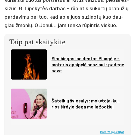
ki­zus. G. Lips­ky­tės dar­bas – rū­pin­tis su­kur­tų dra­bu­žių
par­da­vi­mu bei tuo, kad apie juos su­ži­no­tų kuo dau­
giau žmo­nių. O Jo­nui… jam ten­ka rū­pin­tis vis­kuo.
Taip pat skaitykite
Siau­bin­gas in­ci­den­tas Plun­gė­je –
mo­te­ris ap­si­py­lė ben­zi­nu ir pa­de­gė
sa­ve
Ša­tei­kių švie­su­lys: mo­ky­to­ja, ku­
rios šir­dy­je de­ga mei­lė žo­džiui
Powered by Setupad