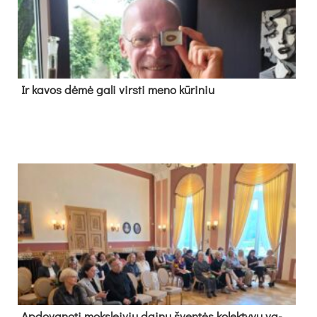
Ir ka­vos dė­mė ga­li virs­ti me­no kū­ri­niu
Ap­do­va­no­ti moks­lei­vių dai­nų šven­tės ko­lek­ty­vų va­