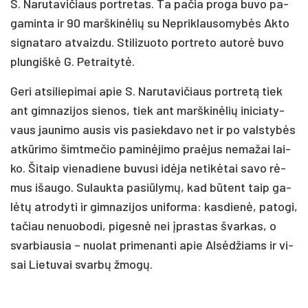
S. Na­ru­ta­vi­čiaus po­rtre­tas. Ta pa­čia pro­ga bu­vo pa­
ga­min­ta ir 90 marš­ki­nė­lių su Nep­rik­lau­so­my­bės Ak­to
sig­na­ta­ro at­vaiz­du. Sti­li­zuo­to po­rtre­to au­to­rė bu­vo
plun­giš­kė G. Pet­rai­ty­tė.
Ge­ri at­si­lie­pi­mai apie S. Na­ru­ta­vi­čiaus po­rtre­tą tiek
ant gim­na­zi­jos sie­nos, tiek ant marš­ki­nė­lių ini­cia­ty­
vaus jau­ni­mo au­sis vis pa­siek­da­vo net ir po vals­ty­bės
at­kū­ri­mo šimt­me­čio pa­mi­nė­ji­mo praė­jus ne­ma­žai lai­
ko. Ši­taip vie­na­die­ne bu­vu­si idė­ja ne­ti­kė­tai sa­vo rė­
mus išau­go. Su­lauk­ta pa­siū­ly­mų, kad bū­tent taip ga­
lė­tų at­ro­dy­ti ir gim­na­zi­jos uni­for­ma: kas­die­nė, pa­to­gi,
ta­čiau ne­nuo­bo­di, pi­ges­nė nei įpras­tas švar­kas, o
svar­biau­sia – nuo­lat pri­me­nan­ti apie Al­sė­džiams ir vi­
sai Lie­tu­vai svar­bų žmo­gų.