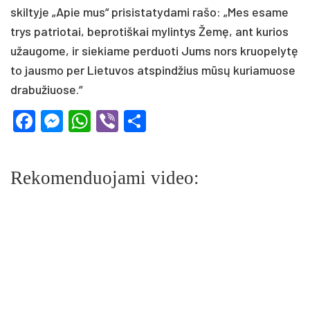
skil­ty­je „Apie mus“ pri­si­sta­ty­da­mi ra­šo: „Mes esa­me
trys pa­trio­tai, be­pro­tiš­kai my­lin­tys Že­mę, ant ku­rios
užau­go­me, ir sie­kia­me per­duo­ti Jums nors kruo­pe­ly­tę
to jaus­mo per Lie­tu­vos at­spin­džius mū­sų ku­ria­muo­se
dra­bu­žiuo­se.“
Facebook
Messenger
WhatsApp
Viber
Share
Rekomenduojami video: