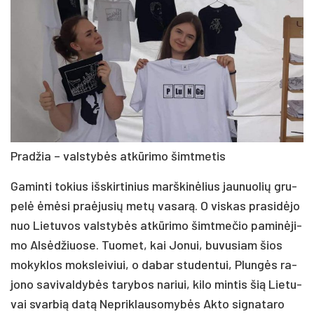
Pra­džia – vals­ty­bės at­kū­ri­mo šimt­me­tis
Ga­min­ti to­kius iš­skir­ti­nius marš­ki­nė­lius jau­nuo­lių gru­
pe­lė ėmė­si praė­ju­sių me­tų va­sa­rą. O vis­kas pra­si­dė­jo
nuo Lie­tu­vos vals­ty­bės at­kū­ri­mo šimt­me­čio pa­mi­nė­ji­
mo Al­sė­džiuo­se. Tuo­met, kai Jo­nui, bu­vu­siam šios
mo­kyk­los moks­lei­viui, o da­bar stu­den­tui, Plun­gės ra­
jo­no sa­vi­val­dy­bės ta­ry­bos na­riui, ki­lo min­tis šią Lie­tu­
vai svar­bią da­tą Nep­rik­lau­so­my­bės Ak­to sig­na­ta­ro