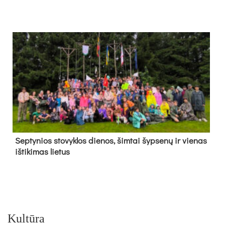
Sep­ty­nios sto­vyk­los die­nos, šim­tai šyp­se­nų ir vie­nas
iš­ti­ki­mas lie­tus
Kultūra