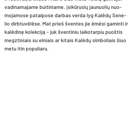
va­di­na­ma­ja­me bui­ti­nia­me, įsi­kū­ru­sių jau­nuo­lių nuo­
mo­ja­mo­se pa­tal­po­se dar­bas ver­da lyg Ka­lė­dų Se­ne­
lio dirb­tu­vė­lė­se. Mat prieš šven­tes jie ėmė­si ga­min­ti ir
ka­lė­di­nę ko­lek­ci­ją – juk šven­ti­niu lai­ko­tar­piu puoš­tis
megz­ti­niais su el­niais ar ki­tais Ka­lė­dų sim­bo­liais šiuo
me­tu itin po­pu­lia­ru.