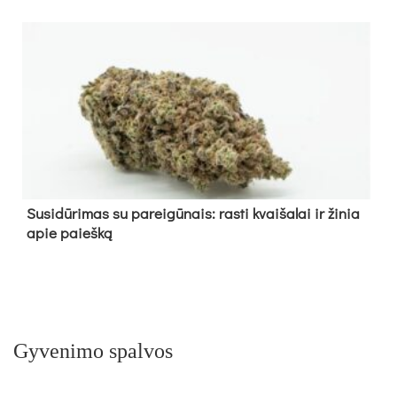
Su­si­dū­ri­mas su pa­rei­gū­nais: ras­ti kvai­ša­lai ir ži­nia
apie paieš­ką
Gyvenimo spalvos