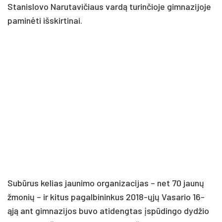
Sta­nis­lo­vo Na­ru­ta­vi­čiaus var­dą tu­rin­čio­je gim­na­zi­jo­je
pa­mi­nė­ti iš­skir­ti­nai.
Su­bū­rus ke­lias jau­ni­mo or­ga­ni­za­ci­jas – net 70 jau­nų
žmo­nių – ir ki­tus pa­gal­bi­nin­kus 2018-ųjų Va­sa­rio 16-
ąją ant gim­na­zi­jos bu­vo ati­deng­tas įspū­din­go dy­džio