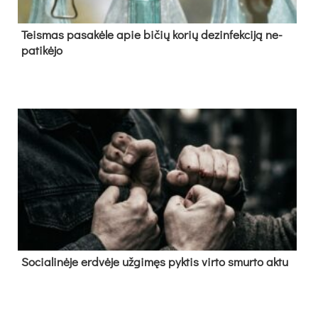
Teis­mas pa­sa­kė­le apie bi­čių ko­rių de­zin­fek­ci­ją ne­
pa­ti­kė­jo
So­cia­li­nė­je erd­vė­je už­gi­męs pyk­tis vir­to smur­to ak­tu