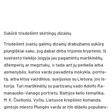
Su­kū­rė tris­de­šimt skir­tin­gų di­zai­nų
Tris­de­šimt įvai­rių ga­li­mų di­zai­nų dra­bu­žiams su­kū­rę
plun­giš­kiai sa­ko, jog da­bar dir­ba tri­jo­mis kryp­ti­mis. Iš
su­si­ras­to tie­kė­jo įsi­gy­ja jau pa­ga­min­tų marš­ki­nė­lių,
džem­pe­rių ar megz­tu­kų, o ta­da ant jų per­ke­lia ar­ba
as­me­ny­bės, ku­rios var­du pa­va­din­ta mo­kyk­la, po­rtre­
tą, ar­ba ki­tus vaiz­di­nius, su­si­ju­sius su Lie­tu­va, jos is­
to­ri­ja. Tu­ri marš­ki­nė­lių su par­ti­za­nų va­do Adol­fo Ra­
ma­naus­ko-Va­na­go po­rtre­tu, Bal­ti­jos ke­lio te­ma­ti­ka,
M. K. Čiur­lio­niu, Vy­čiu, Lie­tu­vos krep­ši­nio ko­man­da,
gim­to­jo mies­to Plun­gės var­du ar itin di­de­lio po­pu­lia­ru­