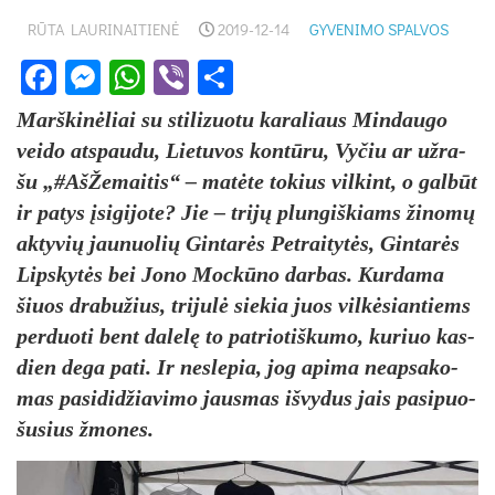
RŪTA LAURINAITIENĖ
2019-12-14
GYVENIMO SPALVOS
Facebook
Messenger
WhatsApp
Viber
Share
Marš­ki­nė­liai su sti­li­zuo­tu ka­ra­liaus Min­dau­go
vei­do at­spau­du, Lie­tu­vos kon­tū­ru, Vy­čiu ar už­ra­
šu „#AšŽemaitis“ – ma­tė­te to­kius vil­kint, o gal­būt
ir pa­tys įsi­gi­jo­te? Jie – tri­jų plun­giš­kiams ži­no­mų
ak­ty­vių jau­nuo­lių Gin­ta­rės Pet­rai­ty­tės, Gin­ta­rės
Lips­ky­tės bei Jo­no Moc­kū­no dar­bas. Kur­da­ma
šiuos dra­bu­žius, tri­ju­lė sie­kia juos vil­kė­sian­tiems
per­duo­ti bent da­le­lę to pa­trio­tiš­ku­mo, ku­riuo kas­
dien de­ga pa­ti. Ir ne­sle­pia, jog api­ma neap­sa­ko­
mas pa­si­di­džia­vi­mo jaus­mas iš­vy­dus jais pa­si­puo­
šu­sius žmo­nes.