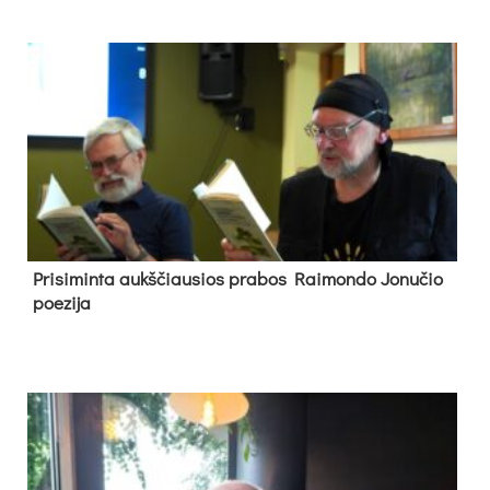
Pri­si­min­ta aukš­čiau­sios pra­bos Rai­mon­do Jo­nu­čio
poe­zi­ja