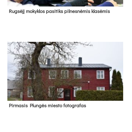
Rug­sė­jį mo­kyk­los pa­si­tiks pil­nes­nė­mis kla­sė­mis
Pir­ma­sis Plun­gės mies­to fo­tog­ra­fas