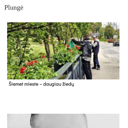
Plungė
Šie­met mies­te – dau­giau žie­dų