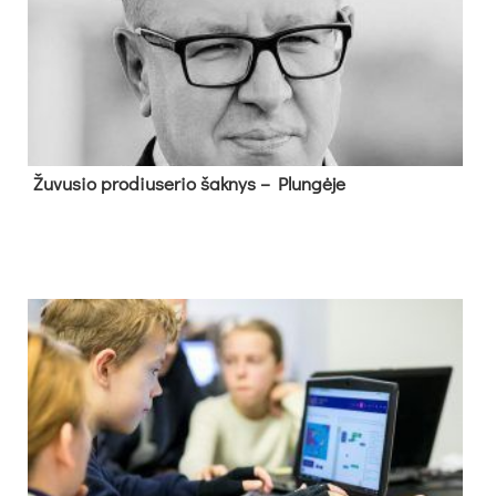
Žu­vu­sio pro­diu­se­rio šak­nys – Plun­gė­je