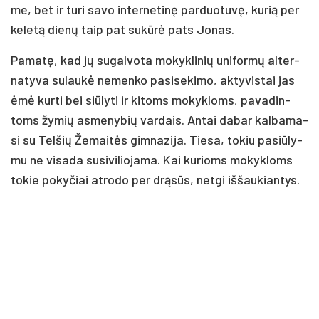
me, bet ir tu­ri sa­vo in­ter­ne­ti­nę par­duo­tu­vę, ku­rią per
ke­le­tą die­nų taip pat su­kū­rė pa­ts Jo­nas.
Pa­ma­tę, kad jų su­gal­vo­ta mo­kyk­li­nių uni­for­mų al­ter­
na­ty­va su­lau­kė ne­men­ko pa­si­se­ki­mo, ak­ty­vis­tai jas
ėmė kur­ti bei siū­ly­ti ir ki­toms mo­kyk­loms, pa­va­din­
toms žy­mių as­me­ny­bių var­dais. An­tai da­bar kal­ba­ma­
si su Tel­šių Že­mai­tės gim­na­zi­ja. Tie­sa, to­kiu pa­siū­ly­
mu ne vi­sa­da su­si­vi­lio­ja­ma. Kai ku­rioms mo­kyk­loms
to­kie po­ky­čiai at­ro­do per drą­sūs, ne­tgi iš­šau­kian­tys.