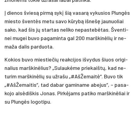
Į die­nos švie­są pir­mą sy­kį šią va­sa­rą vy­ku­sios Plun­gės
mies­to šven­tės me­tu sa­vo kū­ry­bą iš­ne­šę jau­nuo­liai
sa­ko, kad šis jų star­tas ne­li­ko ne­pas­te­bė­tas. Šven­ti­
nei mu­gei bu­vo pa­ga­min­ta gal 200 marš­ki­nė­lių ir ne­
ma­ža da­lis par­duo­ta.
Ko­kios bu­vo mies­tie­čių reak­ci­jos iš­vy­dus šiuos ori­gi­
na­lius marš­ki­nė­lius? „Su­lau­kė­me prie­kaiš­tų, kad ne­
tu­rim marš­ki­nė­lių su už­ra­šu „#AšŽemaitė“. Bu­vo tik
„#AšŽemaitis“, tad da­bar ga­mi­na­me abe­jus“, – pa­sa­
ko­jo al­sė­diš­kis Jo­nas. Pir­kė­jams pa­ti­ko marš­ki­nė­liai ir
su Plun­gės lo­go­ti­pu.