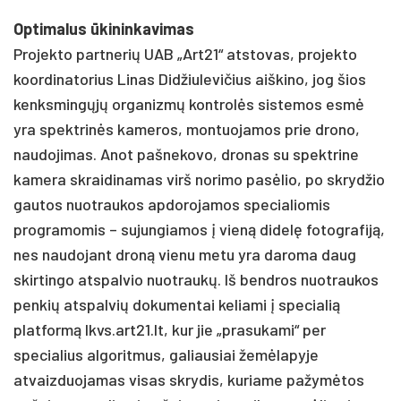
Optimalus ūkininkavimas
Projekto partnerių UAB „Art21“ atstovas, projekto
koordinatorius Linas Didžiulevičius aiškino, jog šios
kenksmingųjų organizmų kontrolės sistemos esmė
yra spektrinės kameros, montuojamos prie drono,
naudojimas. Anot pašnekovo, dronas su spektrine
kamera skraidinamas virš norimo pasėlio, po skrydžio
gautos nuotraukos apdorojamos specialiomis
programomis – sujungiamos į vieną didelę fotografiją,
nes naudojant droną vienu metu yra daroma daug
skirtingo atspalvio nuotraukų. Iš bendros nuotraukos
penkių atspalvių dokumentai keliami į specialią
platformą lkvs.art21.lt, kur jie „prasukami“ per
specialius algoritmus, galiausiai žemėlapyje
atvaizduojamas visas skrydis, kuriame pažymėtos