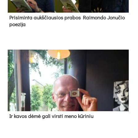
Pri­si­min­ta aukš­čiau­sios pra­bos Rai­mon­do Jo­nu­čio
poe­zi­ja
Ir ka­vos dė­mė ga­li virs­ti me­no kū­ri­niu