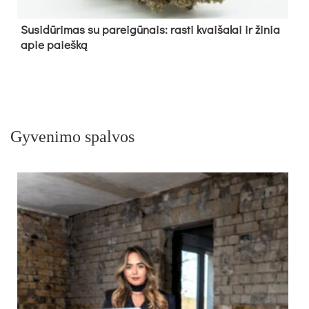
Su­si­dū­ri­mas su pa­rei­gū­nais: ras­ti kvai­ša­lai ir ži­nia
apie paieš­ką
Gyvenimo spalvos