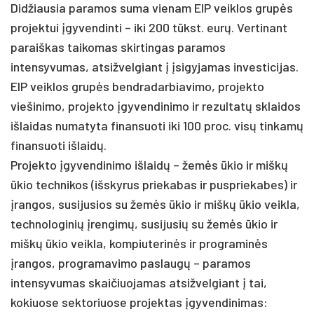
Didžiausia paramos suma vienam EIP veiklos grupės
projektui įgyvendinti – iki 200 tūkst. eurų. Vertinant
paraiškas taikomas skirtingas paramos
intensyvumas, atsižvelgiant į įsigyjamas investicijas.
EIP veiklos grupės bendradarbiavimo, projekto
viešinimo, projekto įgyvendinimo ir rezultatų sklaidos
išlaidas numatyta finansuoti iki 100 proc. visų tinkamų
finansuoti išlaidų.
Projekto įgyvendinimo išlaidų – žemės ūkio ir miškų
ūkio technikos (išskyrus priekabas ir puspriekabes) ir
įrangos, susijusios su žemės ūkio ir miškų ūkio veikla,
technologinių įrengimų, susijusių su žemės ūkio ir
miškų ūkio veikla, kompiuterinės ir programinės
įrangos, programavimo paslaugų – paramos
intensyvumas skaičiuojamas atsižvelgiant į tai,
kokiuose sektoriuose projektas įgyvendinimas: