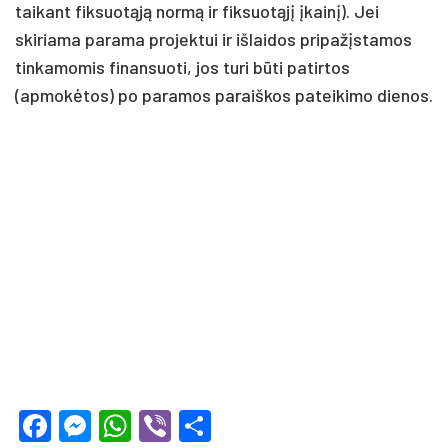
taikant fiksuotąją normą ir fiksuotąjį įkainį). Jei
skiriama parama projektui ir išlaidos pripažįstamos
tinkamomis finansuoti, jos turi būti patirtos
(apmokėtos) po paramos paraiškos pateikimo dienos.
Facebook
Messenger
WhatsApp
Viber
Share