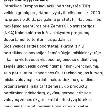
Paraiškos Europos inovacijų partnerystės (EIP)
veiklos grupių projektams vystyti teikiamos iki 2020
m. gruodžio 30 d., jas galima pristatyti į Nacionalinės
mokėjimo agentūros prie Žemės ūkio ministerijos
(NMA) Kaimo plėtros ir žuvininkystės programų
departamento teritorinius padalinius.
Šios veiklos srities prioritetai: skatinti žinių
perteikimą ir inovacijas žemės ūkyje, miškininkystėje
ir kaimo vietovėse; visuose regionuose didinti visų
žemės ūkio veiklų gyvybingumą ir konkurencingumą,
taip pat skatinti inovacines ūkių technologijas ir tvarų
miškų valdymą; skatinti maisto tiekimo grandinės
organizavimą, įskaitant žemės ūkio produktų
perdirbimą ir rinkodarą, gyvūnų gerovę ir rizikos
valdymą žemės ūkyje; skatinti efektyvų išteklių
naudojimą ir remti perėjimą prie klimato kaitai