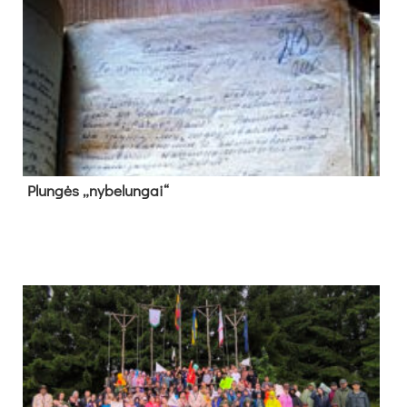
Plun­gės „ny­be­lun­gai“