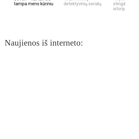
tampa meno kūriniu
detektyvinių serialų
stingdančių k
istorijų
Naujienos iš interneto: