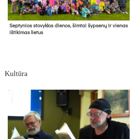
Sep­ty­nios sto­vyk­los die­nos, šim­tai šyp­se­nų ir vie­nas
iš­ti­ki­mas lie­tus
Kultūra