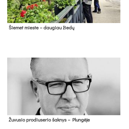
Šie­met mies­te – dau­giau žie­dų
Žu­vu­sio pro­diu­se­rio šak­nys – Plun­gė­je