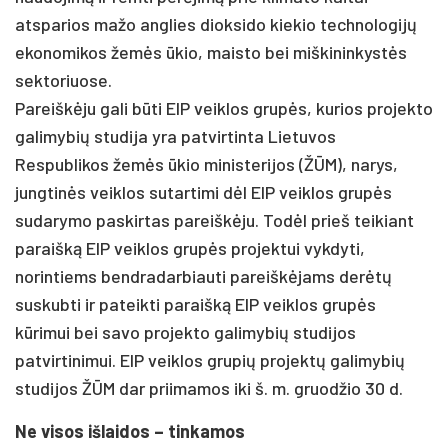
atsparios mažo anglies dioksido kiekio technologijų
ekonomikos žemės ūkio, maisto bei miškininkystės
sektoriuose.
Pareiškėju gali būti EIP veiklos grupės, kurios projekto
galimybių studija yra patvirtinta Lietuvos
Respublikos žemės ūkio ministerijos (ŽŪM), narys,
jungtinės veiklos sutartimi dėl EIP veiklos grupės
sudarymo paskirtas pareiškėju. Todėl prieš teikiant
paraišką EIP veiklos grupės projektui vykdyti,
norintiems bendradarbiauti pareiškėjams derėtų
suskubti ir pateikti paraišką EIP veiklos grupės
kūrimui bei savo projekto galimybių studijos
patvirtinimui. EIP veiklos grupių projektų galimybių
studijos ŽŪM dar priimamos iki š. m. gruodžio 30 d.
Ne visos išlaidos – tinkamos