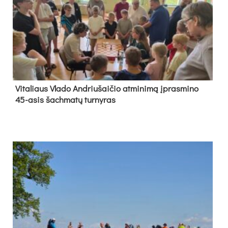
Vi­ta­liaus Vla­do And­riu­šai­čio at­mi­ni­mą įpras­mi­no
45-asis šach­ma­tų tur­ny­ras