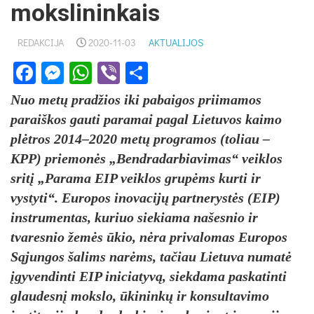
mokslininkais
REDAKCIJA
2020-11-03
AKTUALIJOS
Facebook
Messenger
WhatsApp
Viber
Share
Nuo metų pradžios iki pabaigos priimamos
paraiškos gauti paramai pagal Lietuvos kaimo
plėtros 2014–2020 metų programos (toliau –
KPP) priemonės „Bendradarbiavimas“ veiklos
sritį „Parama EIP veiklos grupėms kurti ir
vystyti“. Europos inovacijų partnerystės (EIP)
instrumentas, kuriuo siekiama našesnio ir
tvaresnio žemės ūkio, nėra privalomas Europos
Sąjungos šalims narėms, tačiau Lietuva numatė
įgyvendinti EIP iniciatyvą, siekdama paskatinti
glaudesnį mokslo, ūkininkų ir konsultavimo