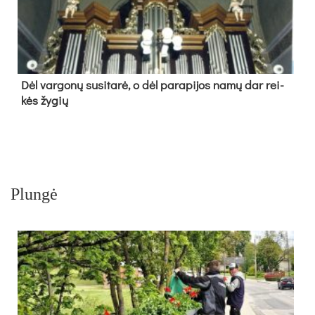
Dėl var­go­nų su­si­ta­rė, o dėl pa­ra­pi­jos na­mų dar rei­
kės žy­gių
Plungė