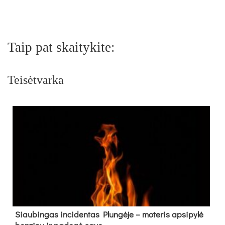
Taip pat skaitykite:
Teisėtvarka
Siau­bin­gas in­ci­den­tas Plun­gė­je – mo­te­ris ap­si­py­lė