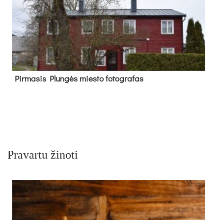
Pir­ma­sis Plun­gės mies­to fo­tog­ra­fas
Pravartu žinoti