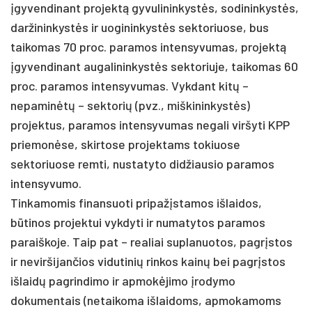
įgyvendinant projektą gyvulininkystės, sodininkystės,
daržininkystės ir uogininkystės sektoriuose, bus
taikomas 70 proc. paramos intensyvumas, projektą
įgyvendinant augalininkystės sektoriuje, taikomas 60
proc. paramos intensyvumas. Vykdant kitų –
nepaminėtų – sektorių (pvz., miškininkystės)
projektus, paramos intensyvumas negali viršyti KPP
priemonėse, skirtose projektams tokiuose
sektoriuose remti, nustatyto didžiausio paramos
intensyvumo.
Tinkamomis finansuoti pripažįstamos išlaidos,
būtinos projektui vykdyti ir numatytos paramos
paraiškoje. Taip pat – realiai suplanuotos, pagrįstos
ir neviršijančios vidutinių rinkos kainų bei pagrįstos
išlaidų pagrindimo ir apmokėjimo įrodymo
dokumentais (netaikoma išlaidoms, apmokamoms