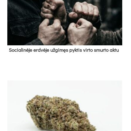
So­cia­li­nė­je erd­vė­je už­gi­męs pyk­tis vir­to smur­to ak­tu