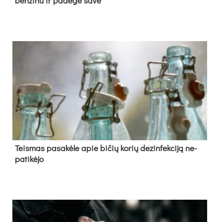
ben­zi­nu ir pa­de­gė sa­ve
Teis­mas pa­sa­kė­le apie bi­čių ko­rių de­zin­fek­ci­ją ne­
pa­ti­kė­jo