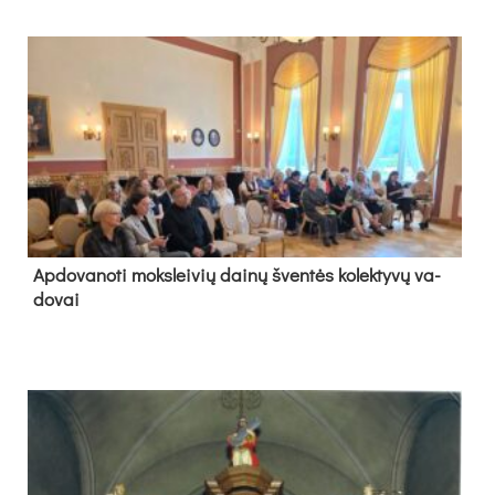
Ap­do­va­no­ti moks­lei­vių dai­nų šven­tės ko­lek­ty­vų va­
do­vai