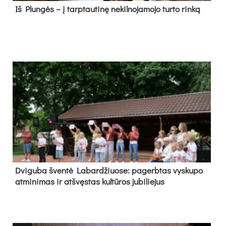
Iš Plungės – į tarptautinę nekilnojamojo turto rinką
Dvi­gu­ba šven­tė La­bar­džiuo­se: pa­gerb­tas vys­ku­po
at­mi­ni­mas ir at­švęs­tas kul­tū­ros ju­bi­lie­jus