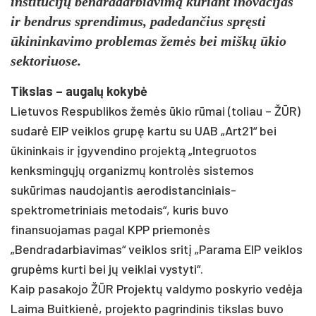
institucijų bendradarbiavimą kuriant inovacijas
ir bendrus sprendimus, padedančius spręsti
ūkininkavimo problemas žemės bei miškų ūkio
sektoriuose.
Tikslas – augalų kokybė
Lietuvos Respublikos žemės ūkio rūmai (toliau – ŽŪR)
sudarė EIP veiklos grupę kartu su UAB „Art21“ bei
ūkininkais ir įgyvendino projektą „Integruotos
kenksmingųjų organizmų kontrolės sistemos
sukūrimas naudojantis aerodistanciniais-
spektrometriniais metodais“, kuris buvo
finansuojamas pagal KPP priemonės
„Bendradarbiavimas“ veiklos sritį „Parama EIP veiklos
grupėms kurti bei jų veiklai vystyti“.
Kaip pasakojo ŽŪR Projektų valdymo poskyrio vedėja
Laima Buitkienė, projekto pagrindinis tikslas buvo