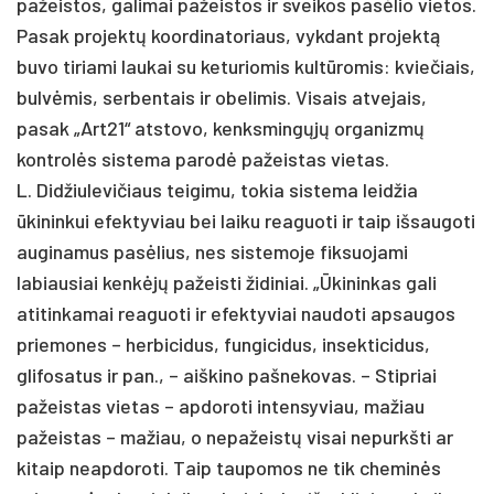
pažeistos, galimai pažeistos ir sveikos pasėlio vietos.
Pasak projektų koordinatoriaus, vykdant projektą
buvo tiriami laukai su keturiomis kultūromis: kviečiais,
bulvėmis, serbentais ir obelimis. Visais atvejais,
pasak „Art21“ atstovo, kenksmingųjų organizmų
kontrolės sistema parodė pažeistas vietas.
L. Didžiulevičiaus teigimu, tokia sistema leidžia
ūkininkui efektyviau bei laiku reaguoti ir taip išsaugoti
auginamus pasėlius, nes sistemoje fiksuojami
labiausiai kenkėjų pažeisti židiniai. „Ūkininkas gali
atitinkamai reaguoti ir efektyviai naudoti apsaugos
priemones – herbicidus, fungicidus, insekticidus,
glifosatus ir pan., – aiškino pašnekovas. – Stipriai
pažeistas vietas – apdoroti intensyviau, mažiau
pažeistas – mažiau, o nepažeistų visai nepurkšti ar
kitaip neapdoroti. Taip taupomos ne tik cheminės