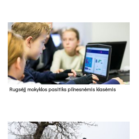
Rug­sė­jį mo­kyk­los pa­si­tiks pil­nes­nė­mis kla­sė­mis