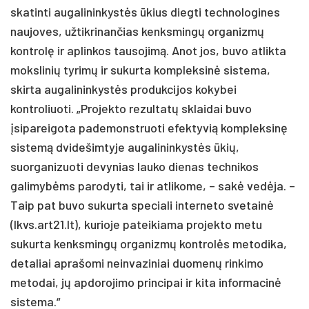
skatinti augalininkystės ūkius diegti technologines
naujoves, užtikrinančias kenksmingų organizmų
kontrolę ir aplinkos tausojimą. Anot jos, buvo atlikta
mokslinių tyrimų ir sukurta kompleksinė sistema,
skirta augalininkystės produkcijos kokybei
kontroliuoti. „Projekto rezultatų sklaidai buvo
įsipareigota pademonstruoti efektyvią kompleksinę
sistemą dvidešimtyje augalininkystės ūkių,
suorganizuoti devynias lauko dienas technikos
galimybėms parodyti, tai ir atlikome, – sakė vedėja. –
Taip pat buvo sukurta speciali interneto svetainė
(lkvs.art21.lt), kurioje pateikiama projekto metu
sukurta kenksmingų organizmų kontrolės metodika,
detaliai aprašomi neinvaziniai duomenų rinkimo
metodai, jų apdorojimo principai ir kita informacinė
sistema.“