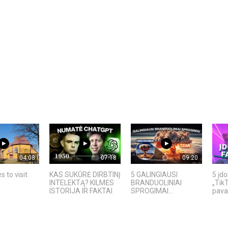
04:08
07:18
09:20
s to visit
KAS SUKŪRĖ DIRBTINĮ
5 GALINGIAUSI
5 įd
INTELEKTĄ? KILMĖS
BRANDUOLINIAI
„TikT
ISTORIJA IR FAKTAI
SPROGIMAI...
pavad