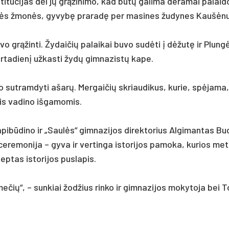
­ti­tu­ci­jas dėl jų grąži­ni­mo, kad būtų ga­li­ma de­ra­mai pa­lai­do
­tybės žmonės, gy­vybę pra­radę per ma­si­nes žu­dy­nes Kaušė­n
­vo grąžin­ti. Žy­dai­čių pa­lai­kai bu­vo su­dėti į dėžutę ir Plung
ir­ta­dienį už­kas­ti žydų gim­na­zistų ka­pe.
o su­tram­dy­ti ašarų. Mer­gai­čių skriau­di­kus, ku­rie, spėja­ma
is va­di­no iš­ga­mo­mis.
pi­būdi­no ir „Saulės“ gim­na­zi­jos di­rek­to­rius Al­gi­man­tas Bu
re­mo­ni­ja – gy­va ir ver­tin­ga is­to­ri­jos pa­mo­ka, ku­rios me­
­tas is­to­ri­jos pus­la­pis.
e­čių“, – sun­kiai žod­žius rin­ko ir gim­na­zi­jos mo­ky­to­ja bei T