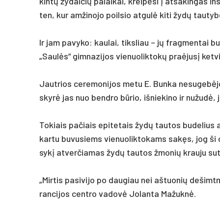
kintų žy­dai­čių pa­lai­kai, kreipė­si į at­sa­kin­gas ins
ten, kur am­ži­no­jo poil­sio at­gulė ki­ti žydų tau
Ir jam pa­vy­ko: kau­lai, tiks­liau – jų frag­men­tai bu
„Saulės“ gim­na­zi­jos vie­nuo­lik­tokų pra­ėjusį ket­v
Jaut­rios ce­re­mo­ni­jos me­tu E. Bun­ka ne­su­gebė­j
skyrė jas nuo bend­ro būrio, iš­nie­ki­no ir nu­žudė, j
To­kiais pa­čiais epi­te­tais žydų tau­tos bu­de­lius a
kar­tu bu­vu­siems vie­nuo­lik­to­kams sakęs, jog ši ce­
sykį at­ver­čia­mas žydų tau­tos žmo­nių krau­ju su­tep
„Mir­tis pa­si­vi­jo po dau­giau nei aš­tuo­nių de­šimt­m
ran­ci­jos cent­ro va­dovė Jo­lan­ta Ma­žuknė.