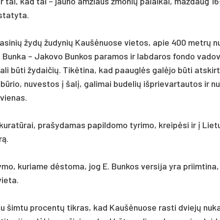
 ir tai, kad tai – jau­no am­žiaus žmo­nių pa­lai­kai, maž­daug 1
­ta­ty­ta.
li ma­si­nių žydų žu­dy­nių Kaušė­nuo­se vie­tos, apie 400 metrų 
­jus Bun­ka – Ja­ko­vo Bun­kos pa­ra­mos ir lab­da­ros fon­do va­do­
ga­li būti žy­dai­čių. Tikė­ti­na, kad paauglės galė­jo būti at­skir­
io, nu­ves­tos į šalį, ga­li­mai bu­de­lių išp­rie­var­tau­tos ir nu
vie­nas.
ku­ratū­rai, pra­šy­da­mas pa­pil­do­mo ty­ri­mo, kreipė­si ir į Lie­t
rą.
ky­mo, ku­ria­me dėsto­ma, jog E. Bun­kos ver­si­ja yra priim­ti­na
ie­ta.
u šim­tu pro­centų tik­ras, kad Kaušė­nuo­se ras­ti dviejų nu­k