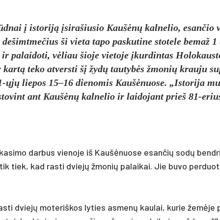
nai į is­to­riją įsi­ra­šiu­sio Kaušėnų kal­ne­lio, esan­čio v
­šimt­me­čius ši vie­ta ta­po pa­sku­ti­ne sto­te­le be­maž 1
 pa­lai­do­ti, vėliau šio­je vie­to­je įkur­din­tas Ho­lo­kaus­t
 kartą te­ko at­vers­ti šį žydų tau­tybės žmo­nių krau­ju su­
1941-ųjų lie­pos 15–16 die­no­mis Kaušė­nuo­se. „Is­to­ri­ja m
 sto­vint ant Kaušėnų kal­ne­lio ir lai­do­jant prie­š 81-eri
 ka­si­mo dar­bus vie­no­je iš Kaušė­nuo­se esan­čių sodų bend­r
tik tiek, kad ras­ti dviejų žmo­nių pa­lai­kai. Jie bu­vo per­duo­t
kas­ti dviejų mo­te­riš­kos ly­ties as­menų kau­lai, ku­rie žemė­je