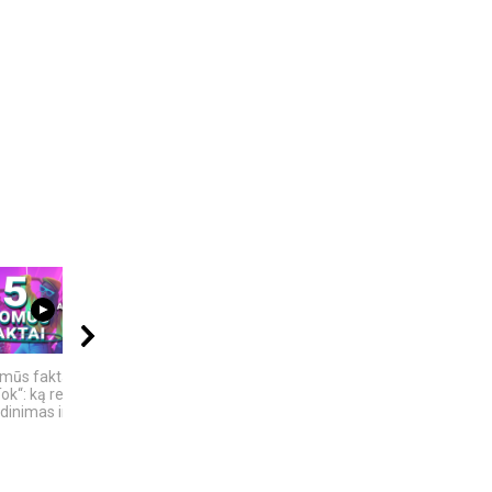
04:13
02:52
08:40
omūs faktai apie
Klaipedos apsk. -
VIENINTELIS LIETUVIŲ
ok“: ką reiškia
Kalotes ežeras -
KILMĖS NASA
inimas ir ne tik
Pajūrio regioninis...
ASTRONAUTAS