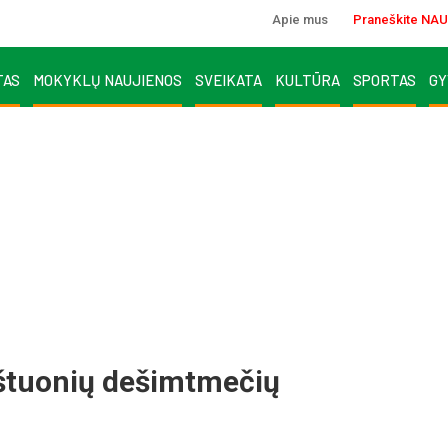
Apie mus
Praneškite NAU
TAS
MOKYKLŲ NAUJIENOS
SVEIKATA
KULTŪRA
SPORTAS
GY
aštuonių dešimtmečių