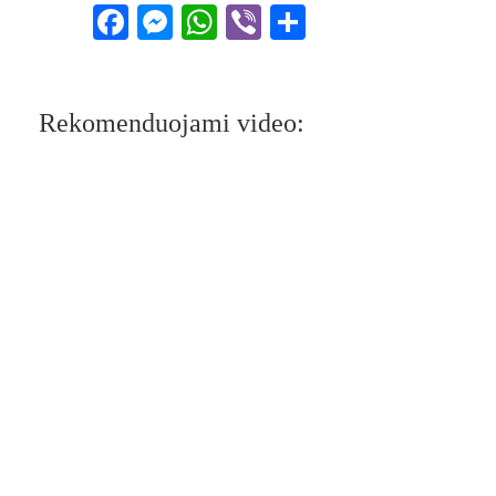
Facebook
Messenger
WhatsApp
Viber
Share
Rekomenduojami video: