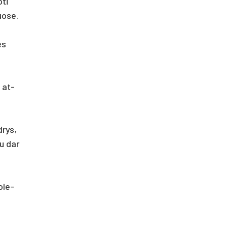
­ti
uo­se.
ės
, at­
d­rys,
tu dar
o­le­