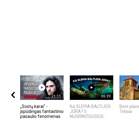
21:11
06:39
„Sostų karai" -
KĄ SLEPIA BALTIJOS
Best place
įspūdingas fantastinio
JŪRA? 5
Telsiai
pasaulio fenomenas
NUGRIMZDUSIOS...