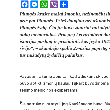
Facebook
Messenger
WhatsApp
Viber
Share
Plungės kraš­te ma­žai žmo­nių, ne­ži­nan­čių liūd­
prie pat Plungės. Prieš dau­giau nei aš­tuo­nis de
Plungės žydų. Čia jie bu­vo žiau­riai nu­žu­dy­ti ir
aukų me­mo­ria­las. Praė­jusį ket­vir­ta­dienį dar
is­to­ri­jos pus­lapį ir pri­si­min­ti, kas įvy­ko 
si­vi­jo“, – skambė­jo spa­lio 27-osios po­pietę,
tus nu­žu­dytų žy­dai­čių pa­lai­kus.
Pa­va­sarį rašė­me apie tai, kad at­lie­kant skly­po
bu­vo ap­tik­ti žmo­nių kau­lai. Tąkart bu­vo ži­no­ma 
teis­mo me­di­ci­nos eks­per­tams.
Šie ne­tru­ko nu­sta­ty­ti, jog Kaušė­nuo­se bu­vo iš­