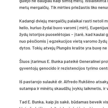
gulė­jo ne dau­giau kaip šimtą metų. Iš­siaiš­kin­ta
metų mer­gai­čių. Tik mir­ties prie­žas­tis li­ko ne­nus
Ka­dan­gi dviejų mer­gai­čių pa­lai­kai ras­ti ne­to­
ke­lio, ku­riuo žy­dai bu­vo va­ro­mi į mirtį, Eu­ge­ni
žydų is­to­ri­jos puo­selė­to­jas – įtarė, kad kau­lai 
nuo pėsčio­mis į eg­ze­ku­ci­jos vietą va­ro­mo žydų būr
dy­tos. To­kių at­vejų Plungės kraš­te yra buvę ne 
Šiuos įta­ri­mus E. Bun­ka pa­teikė Ge­ne­ra­li­nei pro­
gy­ven­tojų ge­no­ci­do ir re­zis­ten­ci­jos ty­ri­mo cent
Iš pa­sta­ro­jo su­laukė dr. Alf­re­do Rukšė­no at­sa­
su­tam­pa ir minėtų skaud­žių įvy­kių laik­me­tis, ir v
Tad E. Bun­ka, kaip jis sakė, būda­mas be­veik vi­s