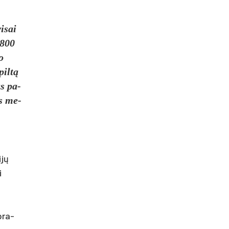
i­sai
 800
o
piltą
us pa­
us me­
ijų
i
 pra­