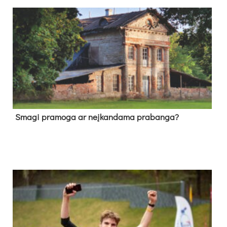
Sma­gi pra­mo­ga ar neį­kan­da­ma pra­ban­ga?