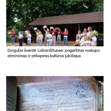
Dvi­gu­ba šven­tė La­bar­džiuo­se: pa­gerb­tas vys­ku­po
at­mi­ni­mas ir at­švęs­tas kul­tū­ros ju­bi­lie­jus