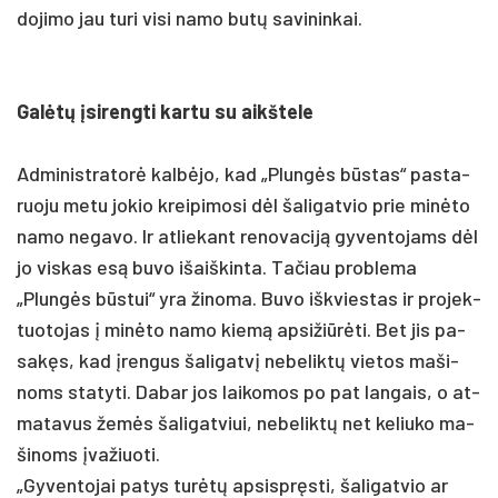
do­ji­mo jau tu­ri vi­si na­mo butų sa­vi­nin­kai.
Galėtų įsi­reng­ti kar­tu su aikš­te­le
Ad­mi­nist­ra­torė kalbė­jo, kad „Plungės būstas“ pa­sta­
ruo­ju me­tu jo­kio krei­pi­mo­si dėl ša­li­gat­vio prie minė­to
na­mo ne­ga­vo. Ir at­lie­kant re­no­va­ciją gy­ven­to­jams dėl
jo vis­kas esą bu­vo išaiš­kin­ta. Ta­čiau pro­ble­ma
„Plungės būstui“ yra ži­no­ma. Bu­vo išk­vies­tas ir pro­jek­
tuo­to­jas į minė­to na­mo kiemą ap­si­žiūrė­ti. Bet jis pa­
sakęs, kad įren­gus ša­li­gatvį ne­be­liktų vie­tos ma­ši­
noms sta­ty­ti. Da­bar jos lai­ko­mos po pat lan­gais, o at­
ma­ta­vus žemės ša­li­gat­viui, ne­be­liktų net ke­liu­ko ma­
ši­noms įva­žiuo­ti.
„Gy­ven­to­jai pa­tys turėtų ap­si­spręsti, ša­li­gat­vio ar