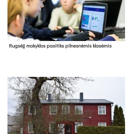
Rug­sė­jį mo­kyk­los pa­si­tiks pil­nes­nė­mis kla­sė­mis