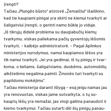
įreng­ti?
Ta­čiau „Plungės būsto“ at­stovė „Že­mai­čiui“ išaiš­ki­no,
kad tie kau­pia­mi pi­ni­gai yra skir­ti ne kie­mui tvar­ky­ti ar
ša­li­gat­viui įreng­ti, o ge­rin­ti na­mo būklę jo vi­du­je.
„Iš tikrųjų di­delė pro­ble­ma su dau­gia­bu­čių kiemų
tvar­ky­mu, vis­kas pa­lie­ka­ma pa­čių gy­ven­tojų lėšo­mis
tvar­ky­ti, – kalbė­jo ad­mi­nist­ra­torė. – Pa­gal Ap­lin­kos
mi­nis­te­ri­jos nu­ro­dy­mus, na­mui kau­pia­mos lėšos yra
tik na­mui tvar­ky­ti. Jei yra ge­di­mai, iš tų pi­nigų ir tvar­
ko­ma, o ke­liams, ša­li­gat­viams, duobėms, au­to­mo­bi­lių
aikš­telėms ne­ga­li­ma paim­ti. Žmonės tu­ri tvar­ky­ti su
pa­pil­do­mu mokė­ji­mu“.
Ta­čiau mi­nis­te­ri­ja da­ran­ti iš­lygą – esą jei­gu na­mas jau
yra re­no­vuo­tas, vis­kas ja­me su­tvar­ky­ta, o tų su­
kauptų lėšų yra ne­ma­žai, jas vis­gi ga­li­ma pa­nau­do­ti ir
kie­mo tvar­ky­mui. Ta­čiau su­tar­ti dėl šių pi­nigų pa­nau­