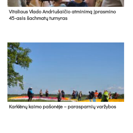
Vi­ta­liaus Vla­do And­riu­šai­čio at­mi­ni­mą įpras­mi­no
45-asis šach­ma­tų tur­ny­ras
Kark­lė­nų kai­mo pa­šo­nė­je – pa­ras­par­nių var­žy­bos