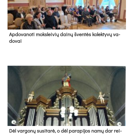
Ap­do­va­no­ti moks­lei­vių dai­nų šven­tės ko­lek­ty­vų va­
do­vai
Dėl var­go­nų su­si­ta­rė, o dėl pa­ra­pi­jos na­mų dar rei­