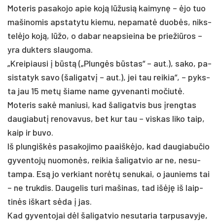
Mo­te­ris pa­sa­ko­jo apie koją lūžu­sią kai­mynę – ėjo tuo
ma­ši­no­mis ap­sta­ty­tu kie­mu, ne­pa­matė duobės, niks­
telė­jo koją, lūžo, o da­bar neap­siei­na be prie­žiū­ros –
yra duk­ters slau­go­ma.
„Krei­piau­si į būstą („Plungės būstas“ – aut.), sa­ko, pa­
si­sta­tyk sa­vo (ša­li­gatvį – aut.), jei tau rei­kia“, – pyks­
ta jau 15 metų šia­me na­me gy­ve­nan­ti mo­čiutė.
Mo­te­ris sakė ma­niu­si, kad ša­li­gat­vis bus įreng­tas
dau­gia­butį re­no­va­vus, bet kur tau – vis­kas li­ko taip,
kaip ir bu­vo.
Iš plun­giškės pa­sa­ko­ji­mo paaiškė­jo, kad dau­gia­bu­čio
gy­ven­tojų nuo­monės, rei­kia ša­li­gat­vio ar ne, ne­su­
tam­pa. Esą jo ver­kiant norėtų se­nu­kai, o jau­niems tai
– ne truk­dis. Dau­ge­lis tu­ri ma­ši­nas, tad išėję iš laip­
tinės iš­kart sėda į jas.
Kad gy­ven­to­jai dėl ša­li­gat­vio ne­su­ta­ria tar­pu­sa­vy­je,