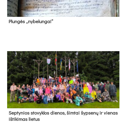
Plun­gės „ny­be­lun­gai“
Sep­ty­nios sto­vyk­los die­nos, šim­tai šyp­se­nų ir vie­nas
iš­ti­ki­mas lie­tus