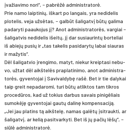
įva­žia­vi­mo no­ri“, – pa­brėžė ad­mi­nist­ra­torė.
Prie na­mo laip­ti­nių, iš­kart po lan­gais, yra ne­di­de­lis
plo­te­lis, ve­ja užsė­tas, – galbūt ša­li­gatvį būtų ga­li­ma
pa­da­ry­ti paau­ko­jus jį? Anot ad­mi­nist­ra­torės, var­giai –
ša­li­gat­vis ne­di­de­lis išeitų, jį dar su­siau­rintų bor­te­liai
iš abiejų pu­sių ir „tas ta­ke­lis pa­si­da­rytų la­bai siau­ras
ir ma­žy­tis“.
Dėl ša­li­gat­vio įren­gi­mo, ma­tyt, nie­kur kreip­ta­si ne­bu­
vo, už­tat dėl aikš­telės pra­pla­ti­ni­mo, anot ad­mi­nist­ra­
torės, gy­ven­to­jai į Sa­vi­val­dybę rašė. Bet ir tie da­ly­kai
taip greit ne­pa­da­ro­mi, tu­ri būtų at­lik­tos tam tik­ros
pro­cedū­ros, kad už to­kius dar­bus sa­vais pi­nigė­liais
su­mokėję gy­ven­to­jai gautų da­linę kom­pen­sa­ciją.
„Jei jau pla­tins tą aikš­telę, na­mas galėtų įsit­rauk­ti, ar
ša­li­gatvį, ar ke­lią pa­si­tvar­ky­ti. Bet iš jų pa­čių lėšų“, –
siūlė ad­mi­nist­ra­torė.