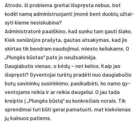
At­ro­do, ši pro­ble­ma grei­tai išspręs­ta ne­bus, bet
kodėl namą ad­mi­nist­ruo­jan­ti įmonė bent duo­bių už­tai­
sy­ti kie­me ne­si­sku­bi­na?
Ad­mi­nist­ra­torė paaiš­ki­no, kad sun­ku tam gau­ti šla­ko.
Kiek se­niū­ni­jos pra­šy­ta, gau­tas at­sa­ky­mas, kad jis
skir­tas tik bend­ram nau­do­ji­mui, mies­to ke­liu­kams. O
„Plungės būstas“ pa­ts jo neuž­sa­kinė­ja.
Dau­gia­bu­tis vie­nas, o bėdų – net ke­lios. Kaip jas
išspręs­ti? Gy­ven­to­jai turėtų pra­dėti nuo dau­gia­bu­čio
bu­tų sa­vi­ninkų su­si­rin­ki­mo, pa­si­kalbė­ti, ko na­mo gy­
ven­to­jams rei­kia ir ar rei­kia dau­ge­liui. O jau ta­da
kreip­tis į „Plungės būstą“ su konk­re­čiais no­rais. Tik
spren­di­mai tu­ri būti ge­rai pa­ma­tuo­ti, mat kiek­vie­nas
jų kai­nuos pa­tiems.