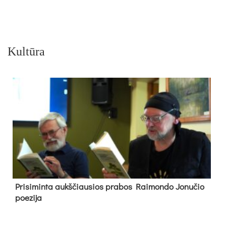
Kultūra
Pri­si­min­ta aukš­čiau­sios pra­bos Rai­mon­do Jo­nu­čio
poe­zi­ja