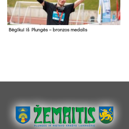
Bė­gi­kui iš Plun­gės – bron­zos me­da­lis