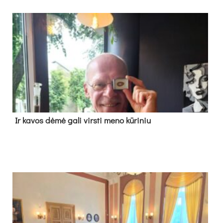
Ir ka­vos dė­mė ga­li virs­ti me­no kū­ri­niu