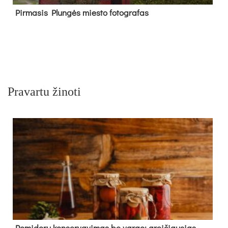
Pir­ma­sis Plun­gės mies­to fo­tog­ra­fas
Pravartu žinoti
Pomidorų konservavimas be vargo: greičiausias