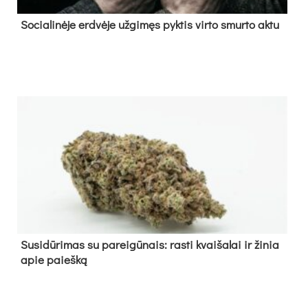
So­cia­li­nė­je erd­vė­je už­gi­męs pyk­tis vir­to smur­to ak­tu
Su­si­dū­ri­mas su pa­rei­gū­nais: ras­ti kvai­ša­lai ir ži­nia
apie paieš­ką