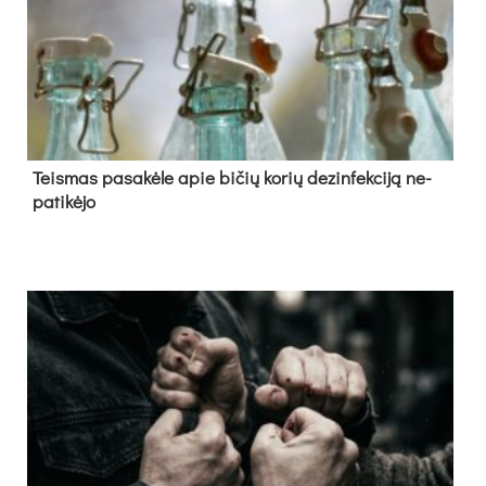
Teis­mas pa­sa­kė­le apie bi­čių ko­rių de­zin­fek­ci­ją ne­
pa­ti­kė­jo