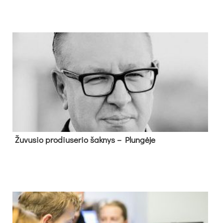
Žu­vu­sio pro­diu­se­rio šak­nys – Plun­gė­je