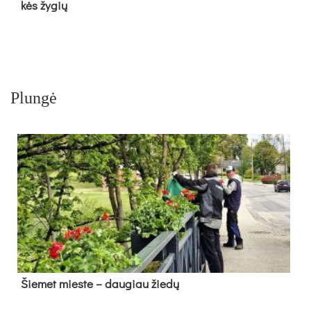
kės žy­gių
Plungė
Šie­met mies­te – dau­giau žie­dų