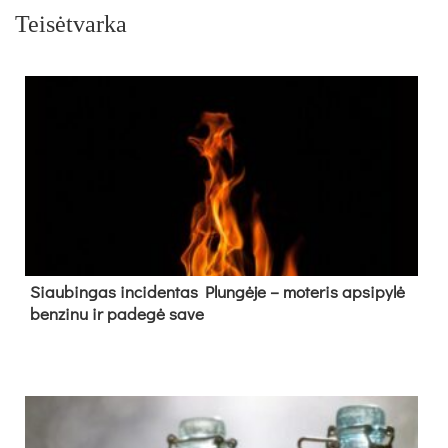
Teisėtvarka
Siau­bin­gas in­ci­den­tas Plun­gė­je – mo­te­ris ap­si­py­lė
ben­zi­nu ir pa­de­gė sa­ve