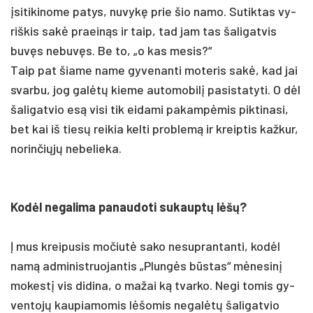
įsi­ti­ki­no­me pa­tys, nu­vykę prie šio na­mo. Su­tik­tas vy­
riš­kis sakė praeinąs ir taip, tad jam tas ša­li­gat­vis
buvęs ne­buvęs. Be to, „o kas me­sis?“
Taip pat šia­me na­me gy­ve­nan­ti­ mo­te­ris sakė, kad jai
svar­bu, jog galėtų kie­me au­to­mo­bilį pa­si­sta­ty­ti. O dėl
ša­li­gat­vio esą vi­si tik ei­da­mi pa­kampė­mis pik­ti­na­si,
bet kai iš tiesų rei­kia kel­ti pro­blemą ir kreip­tis kaž­kur,
no­rin­čiųjų ne­be­lie­ka.
Kodėl ne­ga­li­ma pa­nau­do­ti su­kauptų lėšų?
Į mus krei­pu­sis mo­čiutė sa­ko ne­sup­ran­tan­ti, kodėl
namą ad­mi­nist­ruo­jan­tis „Plungės būstas“ mėne­sinį
mo­kestį vis di­di­na, o ma­žai ką tvar­ko. Ne­gi to­mis gy­
ven­tojų kau­pia­mo­mis lėšo­mis ne­galėtų ša­li­gat­vio