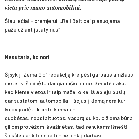
vie­ta prie na­mo au­to­mo­bi­liui.
Šiauliečiai – premjerui: „Rail Baltica“ planuojama
pažeidžiant įstatymus“
Ne­su­ta­ria, ko no­ri
Šįsyk į „Že­mai­čio“ re­dak­ciją kreipė­si gar­baus am­žiaus
mo­te­ris iš minė­to dau­gia­bu­čio na­mo. Se­nutė sa­ko,
kad kie­me vie­tos ir taip ma­ža, o kai iš abiejų pu­sių
dar su­sta­to­mi au­to­mo­bi­liai, išė­jus į kiemą nėra kur
ko­jos pa­dėti. Ir pa­ts kie­mas –
duobė­tas, neas­fal­tuo­tas, va­sarą dul­ka, o žiemą būna
gi­liom pro­vėžom iš­va­žinė­tas, tad se­nu­kams iš­neš­ti
šiukš­les ar ki­tur nuei­ti – ne juokų dar­bas.