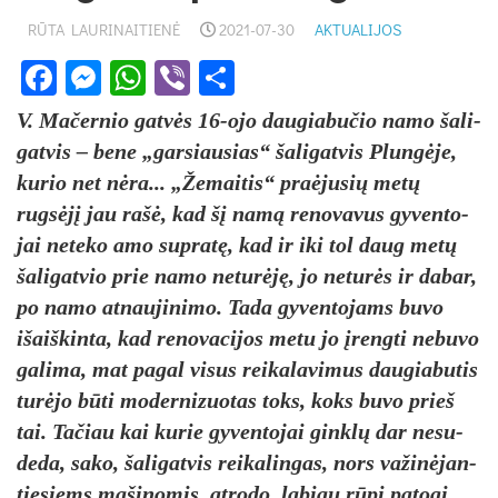
RŪTA LAURINAITIENĖ
2021-07-30
AKTUALIJOS
Facebook
Messenger
WhatsApp
Viber
Share
V. Ma­čer­nio gatvės 16-ojo dau­gia­bu­čio na­mo ša­li­
gat­vis – be­ne „gar­siau­sias“ ša­li­gat­vis Plungė­je,
ku­rio net nėra... „Že­mai­tis“ pra­ėju­sių metų
rugsėjį jau rašė, kad šį namą re­no­va­vus gy­ven­to­
jai ne­te­ko amo su­pratę, kad ir iki tol daug metų
ša­li­gat­vio prie na­mo ne­turėję, jo ne­turės ir da­bar,
po na­mo at­nau­ji­ni­mo. Ta­da gy­ven­to­jams bu­vo
išaiš­kin­ta, kad re­no­va­ci­jos me­tu jo įreng­ti ne­bu­vo
ga­li­ma, mat pa­gal vi­sus rei­ka­la­vi­mus dau­gia­bu­tis
turė­jo būti mo­der­ni­zuo­tas toks, koks bu­vo prie­š
tai. Ta­čiau kai ku­rie gy­ven­to­jai ginklų dar ne­su­
de­da, sa­ko, ša­li­gat­vis rei­ka­lin­gas, nors va­žinė­jan­
tie­siems ma­ši­no­mis, at­ro­do, la­biau rūpi pa­to­gi