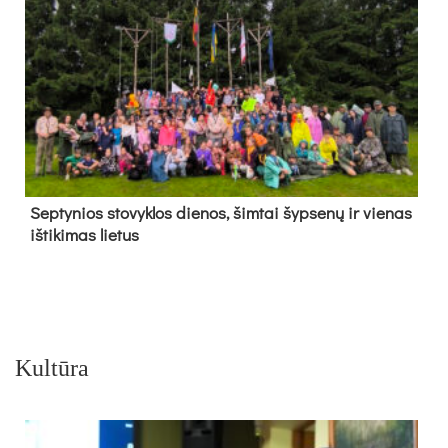
Sep­ty­nios sto­vyk­los die­nos, šim­tai šyp­se­nų ir vie­nas
iš­ti­ki­mas lie­tus
Kultūra