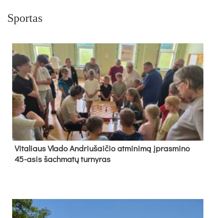
Sportas
Vi­ta­liaus Vla­do And­riu­šai­čio at­mi­ni­mą įpras­mi­no
45-asis šach­ma­tų tur­ny­ras