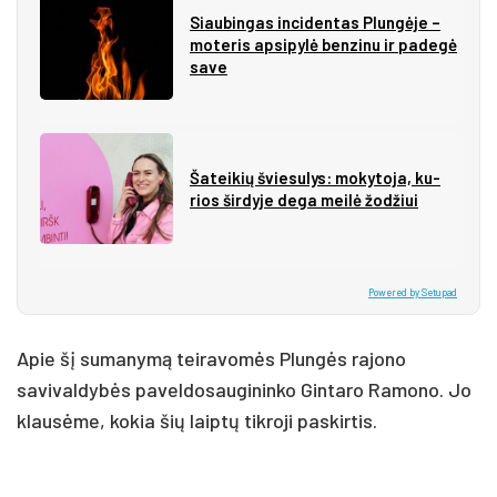
Siau­bin­gas in­ci­den­tas Plun­gė­je –
mo­te­ris ap­si­py­lė ben­zi­nu ir pa­de­gė
sa­ve
Ša­tei­kių švie­su­lys: mo­ky­to­ja, ku­
rios šir­dy­je de­ga mei­lė žo­džiui
Powered by Setupad
Apie šį sumanymą teiravomės Plungės rajono
savivaldybės paveldosaugininko Gintaro Ramono. Jo
klausėme, kokia šių laiptų tikroji paskirtis.