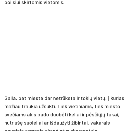
poilsiui skirtomis vietomis.
Gaila, bet mieste dar netrūksta ir tokių vietų, į kurias
mažiau traukia užsukti. Tiek vietiniams, tiek miesto
svečiams akis bado duobėti keliai ir pėsčiųjų takai,
nutriušę suoleliai ar išdaužyti žibintai, vakarais
baugioje tamsoje skendintys skersgatviai.