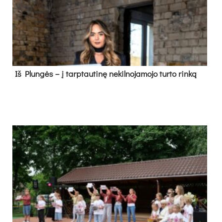
Iš Plungės – į tarptautinę nekilnojamojo turto rinką