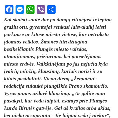
Facebook
Messenger
WhatsApp
Viber
Share
Kol skaisti saulė dar po dangų ritinėjasi ir lepina
gražiu oru, gyventojai renkasi laisvalaikį leisti
parkuose ar kitose miesto vietose, kur netrūksta
įdomios veiklos. Žmones itin džiugina
besikeičiantis Plungės miesto vaizdas,
atnaujinamos, prižiūrimos bei puoselėjamos
miesto erdvės. Vaikštinėjant po jas nejučia kyla
įvairių minčių, klausimų, kuriais norisi ir su
kitais pasidalinti. Vieną dieną „Žemaičio“
redakcija sulaukė plungiškio Prano skambučio.
Vyras mums uždavė klausimą: „Ar galite man
pasakyti, kur veda laiptai, esantys prie Plungės
Lurdo Birutės gatvėje. Gal aš kvailas arba aklas,
bet nieko nesuprantu – tie laiptai veda į niekur“,