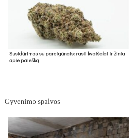
Su­si­dū­ri­mas su pa­rei­gū­nais: ras­ti kvai­ša­lai ir ži­nia
apie paieš­ką
Gyvenimo spalvos