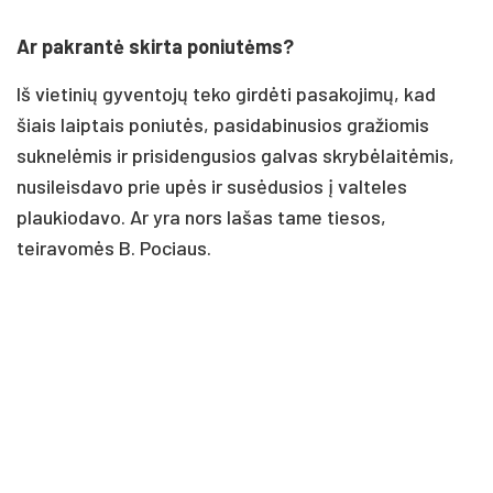
Ar pakrantė skirta poniutėms?
Iš vietinių gyventojų teko girdėti pasakojimų, kad
šiais laiptais poniutės, pasidabinusios gražiomis
suknelėmis ir prisidengusios galvas skrybėlaitėmis,
nusileisdavo prie upės ir susėdusios į valteles
plaukiodavo. Ar yra nors lašas tame tiesos,
teiravomės B. Pociaus.