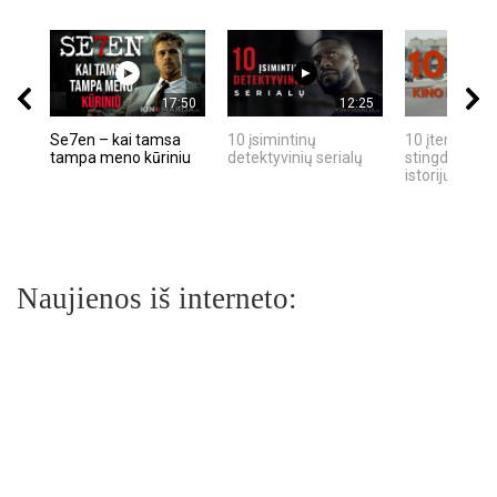
17:50
12:25
Se7en – kai tamsa
10 įsimintinų
10 įtemptų, k
tampa meno kūriniu
detektyvinių serialų
stingdančių k
istorijų
Naujienos iš interneto: