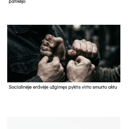
pa­ti­kė­jo
So­cia­li­nė­je erd­vė­je už­gi­męs pyk­tis vir­to smur­to ak­tu