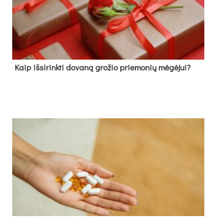
Kaip išsirinkti dovaną grožio priemonių mėgėjui?