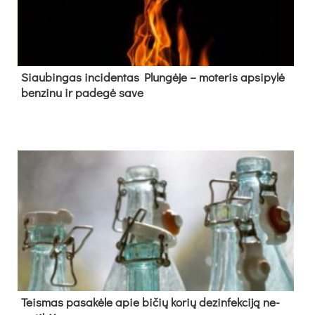
Siau­bin­gas in­ci­den­tas Plun­gė­je – mo­te­ris ap­si­py­lė
ben­zi­nu ir pa­de­gė sa­ve
Teis­mas pa­sa­kė­le apie bi­čių ko­rių de­zin­fek­ci­ją ne­