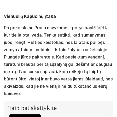
Vienuolių Kapucinų įtaka
Po pokalbio su Pranu nuvykome ir patys pasižiūrėti,
kur tie laiptai veda. Tenka sutikti, kad sumanymas
juos įrengti – išties keistokas, nes laiptais palipęs
žemyn atsiduri meldais ir kitais žolynais sužėlusioje
Plungės jūros pakrantėje. Kad pasiektum vandenį,
turėtum brautis per tą sąžalyną gal dešimt ar daugiau
metrų. Tad sunku suprasti, kam reikėjo tų laiptų
būtent šitoj vietoj ir ar buvo verta jiems išlaidauti, nes
akivaizdu, kad jie ne vieną ir ne du tūkstančius eurų
kainavo.
Taip pat skaitykite