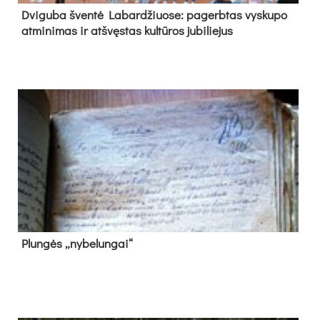
Dvi­gu­ba šven­tė La­bar­džiuo­se: pa­gerb­tas vys­ku­po
at­mi­ni­mas ir at­švęs­tas kul­tū­ros ju­bi­lie­jus
Plun­gės „ny­be­lun­gai“