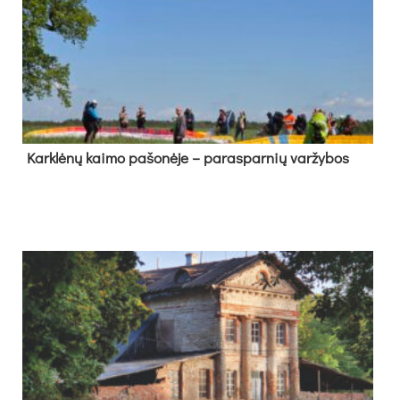
Kark­lė­nų kai­mo pa­šo­nė­je – pa­ras­par­nių var­žy­bos