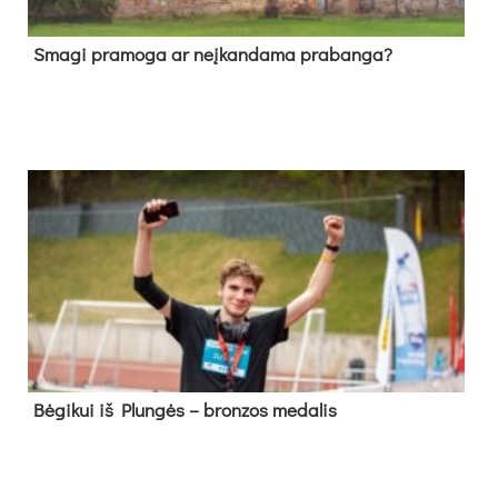
Sma­gi pra­mo­ga ar neį­kan­da­ma pra­ban­ga?
Bė­gi­kui iš Plun­gės – bron­zos me­da­lis