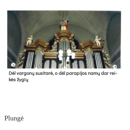
Dėl var­go­nų su­si­ta­rė, o dėl pa­ra­pi­jos na­mų dar rei­
kės žy­gių
Plungė