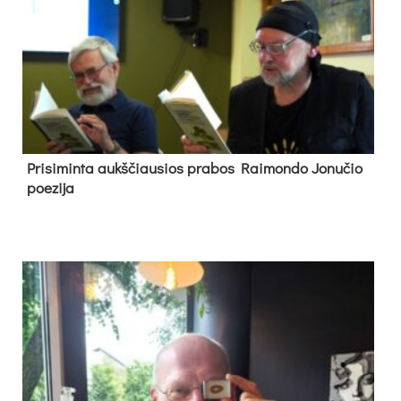
Pri­si­min­ta aukš­čiau­sios pra­bos Rai­mon­do Jo­nu­čio
poe­zi­ja