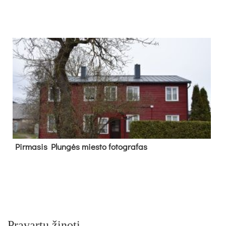
Pir­ma­sis Plun­gės mies­to fo­tog­ra­fas
Pravartu žinoti