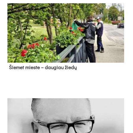
Šie­met mies­te – dau­giau žie­dų