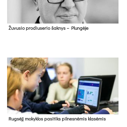
Žu­vu­sio pro­diu­se­rio šak­nys – Plun­gė­je
Rug­sė­jį mo­kyk­los pa­si­tiks pil­nes­nė­mis kla­sė­mis