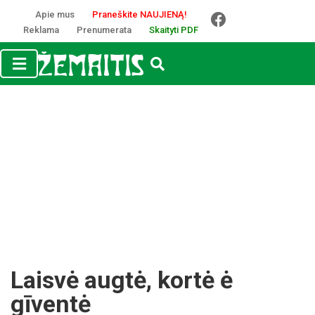
Apie mus
Praneškite NAUJIENĄ!
Reklama
Prenumerata
Skaityti PDF
Laisvė augtė, kortė ė
gīventė