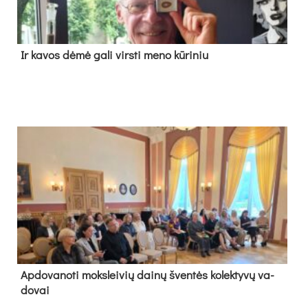
Ir ka­vos dė­mė ga­li virs­ti me­no kū­ri­niu
Ap­do­va­no­ti moks­lei­vių dai­nų šven­tės ko­lek­ty­vų va­
do­vai