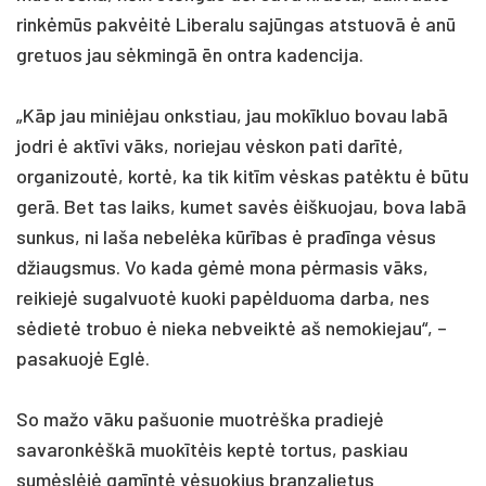
rinkėmūs pakvėitė Liberalu sajūngas atstuovā ė anū
gretuos jau sėkmingā ēn ontra kadencija.
„Kāp jau miniėjau onkstiau, jau mokīkluo bovau labā
jodri ė aktīvi vāks, noriejau vėskon pati darītė,
organizoutė, kortė, ka tik kitīm vėskas patėktu ė būtu
gerā. Bet tas laiks, kumet savės ėiškuojau, bova labā
sunkus, ni laša nebelėka kūrības ė pradīnga vėsus
džiaugsmus. Vo kada gėmė mona pėrmasis vāks,
reikiejė sugalvuotė kuoki papėlduoma darba, nes
sėdietė trobuo ė nieka nebveiktė aš nemokiejau“, –
pasakuojė Eglė.
So mažo vāku pašuonie muotrėška pradiejė
savaronkėškā muokītėis keptė tortus, paskiau
sumėslėjė gamīntė vėsuokius branzalietus