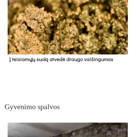
Į tei­sia­mų­jų suo­lą at­ve­dė drau­go vai­šin­gu­mas
Gyvenimo spalvos