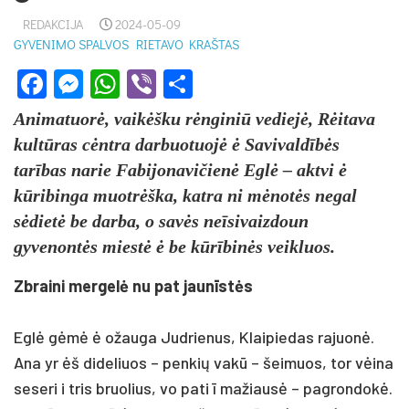
REDAKCIJA
2024-05-09
GYVENIMO SPALVOS
RIETAVO KRAŠTAS
Facebook
Messenger
WhatsApp
Viber
Share
Animatuorė, vaikėšku rėnginiū vediejė, Rėitava
kultūras cėntra darbuotuojė ė Savivaldībės
tarības narie Fabijonavičienė Eglė – aktvi ė
kūribinga muotrėška, katra ni mėnotės negal
sėdietė be darba, o savės neīsivaizdoun
gyvenontės miestė ė be kūrībinės veikluos.
Zbraini mergelė nu pat jaunīstės
Eglė gėmė ė ožauga Judrienus, Klaipiedas rajuonė.
Ana yr ėš dideliuos – penkių vakū – šeimuos, tor vėina
seseri i tris bruolius, vo pati ī mažiausė – pagrondokė.