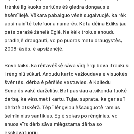
trėnkė lig kuoks perkūns ėš giedra dongaus ė
ėsėmīliejė. Vākara pabaiguo vėsė sugalvuojė, ka rēk
apsimainītė telefuona numerēs. Kėta dėina Ediks jau
pats parašė žėnelė Eglē. Ne kėik trokus anoudu
pradiejė draugauti, vo po puoras metu draugystės,
2008-āsēs, ė apsiženėjė.
Bova laiks, ka rėitavėškė sāva vīrą ėrgi bova itraukusi
i rėnginiū sūkuri. Anoudu karto važioudava ė visuokės
švėntės, dėrba ė pėršlēs vestuvies, ė Kaliedu
Senelēs vakū darželiūs. Bet paskiau atsikonda tuokė
darbą, ka vėsumet ī kartu. Tujau suprata, ka geriau ī
dėrbtė atskėrā. Tēp ī lėngviau ėšsauguotė ramius
šeimīninius santikius. Eglė sokas po rėnginius, vo
anuos vīrs dėrb sāva miėgstama dārba so
ekskavatuoriu.