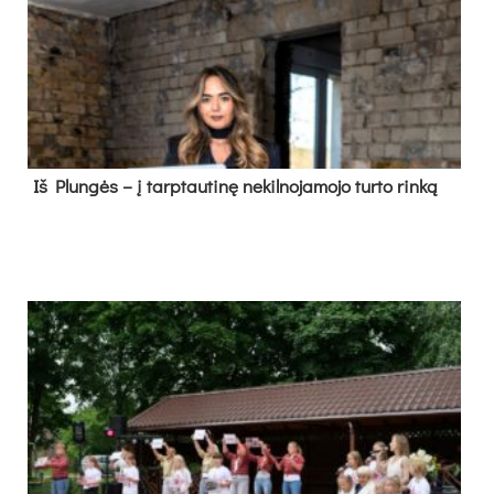
Iš Plungės – į tarptautinę nekilnojamojo turto rinką