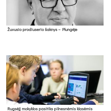
Žu­vu­sio pro­diu­se­rio šak­nys – Plun­gė­je
Rug­sė­jį mo­kyk­los pa­si­tiks pil­nes­nė­mis kla­sė­mis