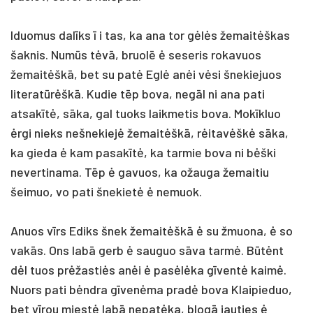
Iduomus dalīks ī i tas, ka ana tor gėlės žemaitėškas
šaknis. Numūs tėvā, bruolē ė seseris rokavuos
žemaitėškā, bet su patė Eglė anėi vėsi šnekiejuos
literatūrėškā. Kudie tēp bova, negāl ni ana pati
atsakītė, sāka, gal tuoks laikmetis bova. Mokīkluo
ėrgi nieks nešnekiejė žemaitėškā, rėitavėškė sāka,
ka gieda ė kam pasakītė, ka tarmie bova ni bėški
nevertinama. Tēp ė gavuos, ka ožauga žemaitiu
šeimuo, vo pati šnekietė ė nemuok.
Anuos vīrs Ediks šnek žemaitėškā ė su žmuona, ė so
vakās. Ons labā gerb ė sauguo sāva tarmė. Būtėnt
dėl tuos prėžastiės anėi ė pasėlėka gīventė kaimė.
Nuors pati bėndra gīvenėma pradė bova Klaipieduo,
bet vīrou miestė labā nepatėka, blogā jauties ė