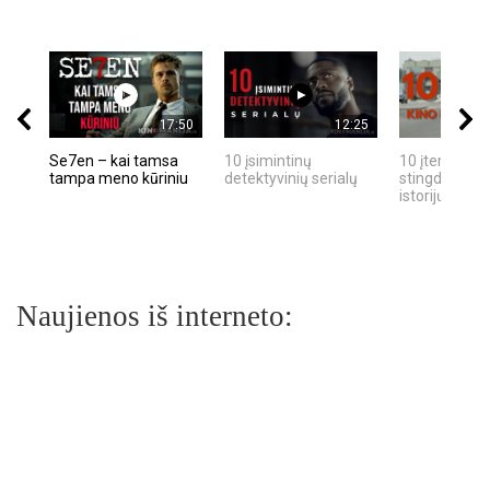
17:50
12:25
Se7en – kai tamsa
10 įsimintinų
10 įtemptų, k
tampa meno kūriniu
detektyvinių serialų
stingdančių k
istorijų
Naujienos iš interneto: