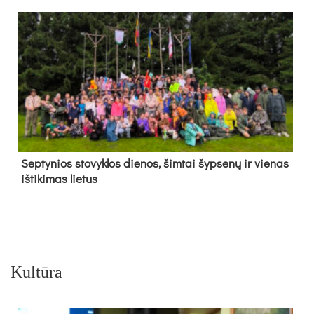
Sep­ty­nios sto­vyk­los die­nos, šim­tai šyp­se­nų ir vie­nas
iš­ti­ki­mas lie­tus
Kultūra