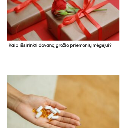
Kaip išsirinkti dovaną grožio priemonių mėgėjui?