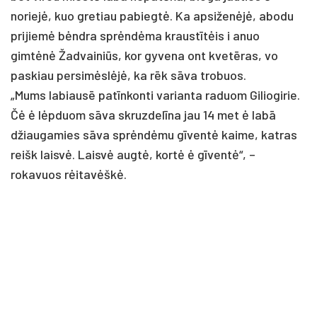
noriejė, kuo gretiau pabiegtė. Ka apsiženėjė, abodu
prijiemė bėndra sprėndėma kraustītėis i anuo
gimtėnė Žadvainiūs, kor gyvena ont kvetēras, vo
paskiau persimėslėjė, ka rēk sāva trobuos.
„Mums labiausē patīnkonti varianta raduom Giliogirie.
Čė ė lėpduom sāva skruzdelīna jau 14 met ė labā
džiaugamies sāva sprėndėmu gīventė kaime, katras
reišk laisvė. Laisvė augtė, kortė ė gīventė“, –
rokavuos rėitavėškė.