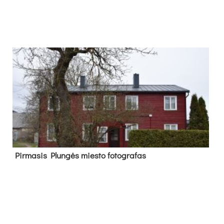
Pir­ma­sis Plun­gės mies­to fo­tog­ra­fas