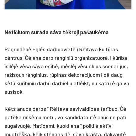
Netičiuom surada sāva tėkroji pašaukėma
Pagrindėnė Eglės darbuovietė ī Rėitava kultūras
cėntrus. Čė ana dėrb rėnginiū organizatuorė. I kūrība
īsilėjė vėsa sāva esībė, mėslėj vėsuokius scenarijus,
režisoun rėnginius, rūpinas dekoracijuom i dā daug
kėtū kūrībiniu darbū darbieliu atlėikt, nu katrū ė galva
susisok.
Kėts anuos darbs ī Rėitava savivaldībės tarībuo. Čė
patēka rinkėmu metu, vo kandidatoutė anūs ne pati
sugalvuojė. Matīdami, kuoki ana ī poiki ė aktīvi
muotrėška, kėik stėngas dėl sāva krašta, dalīvautė