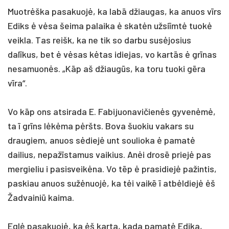
Muotrėška pasakuojė, ka labā džiaugas, ka anuos vīrs
Ediks ė vėsa šeima palaika ė skatėn užsiīmtė tuokė
veikla. Tas reišk, ka ne tik so darbu susėjosius
dalīkus, bet ė vėsas kėtas idiejas, vo kartās ė grīnas
nesamuonės. „Kāp aš džiaugūs, ka toru tuoki gēra
vīra“.
Vo kāp ons atsirada E. Fabijuonavičienės gyvenėmė,
ta ī grīns lėkėma pėršts. Bova šuokiu vakars su
draugiem, anuos sėdiejė unt soulioka ė pamatė
dailius, nepažīstamus vaikius. Anėi drosē priejė pas
mergieliu i pasisveikėna. Vo tēp ė prasidiejė pažintis,
paskiau anuos sužėnuojė, ka tėi vaikē ī atbėldiejė ėš
Žadvainiū kaima.
Eglė pasakuojė, ka ėš karta, kada pamatė Edika,