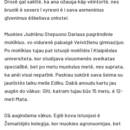
Drosē gal sakītė, ka ana ožauga kāp vėintortė, nes
bruolē ė sesers ī vyresni ė i sava asmeninius
gīvenimus ėškeliava onkstei.
Muokies Judriėnu Stepuono Dariaus pagrėndinie
mokīkluo, vo vidurenė pabaigė Veiviržienu gimnazijuo.
Po mokīklas tujau pat istuojė mokītėis ī Klaipiėdas
universiteta, kor studijava visuomenės sveikatas
specialībė, bet po metu muokslus metė, nes suprata,
ka anėi visai nepatīnk. Paskiau sukūrė sava šeima su
jaunīstės laiku meile Ediku. Dabā anoudu kartu jau
augėn do vākus: Gīti, katram tujau būs 15 metu, ė 12-
meti Mata.
Dā augindama vākus, Eglė bova istuojusi ė
Žemaitėjės kolegija, kor muokies agronuomijas, bet