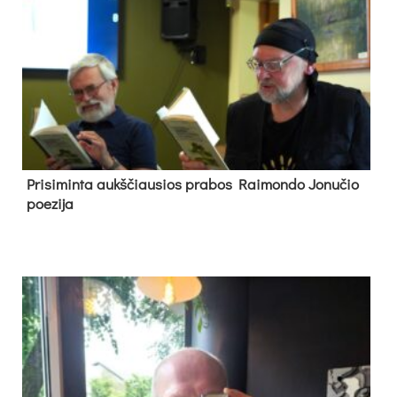
Pri­si­min­ta aukš­čiau­sios pra­bos Rai­mon­do Jo­nu­čio
poe­zi­ja