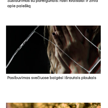
Su­si­dū­ri­mas su pa­rei­gū­nais: ras­ti kvai­ša­lai ir ži­nia
apie paieš­ką
Pa­si­bu­vi­mas sve­čiuo­se bai­gė­si iš­rau­tais plau­kais