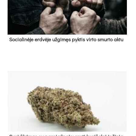
So­cia­li­nė­je erd­vė­je už­gi­męs pyk­tis vir­to smur­to ak­tu