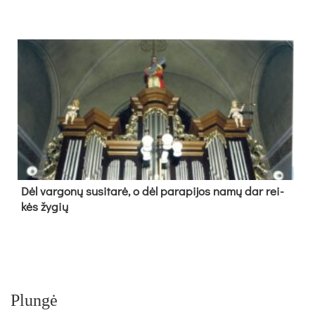
Dėl var­go­nų su­si­ta­rė, o dėl pa­ra­pi­jos na­mų dar rei­
kės žy­gių
Plungė