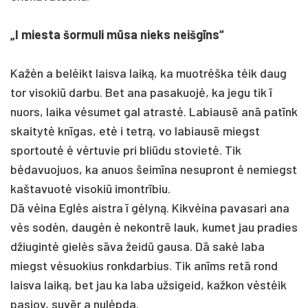
„I miesta šormuli mūsa nieks neišgīns“
Kažėn a belėikt laisva laiką, ka muotrėška tėik daug
tor visokiū darbu. Bet ana pasakuojė, ka jegu tik ī
nuors, laika vėsumet gal atrastė. Labiausē anā patīnk
skaitytė knīgas, etė i tetrą, vo labiausē miegst
sportoutė ė vėrtuvie pri bliūdu stovietė. Tik
bėdavuojuos, ka anuos šeimīna nesupront ė nemiegst
kaštavuotė visokiū imontrībiu.
Dā vėina Eglės aistra ī gėlyną. Kikvėina pavasari ana
vės sodėn, daugėn ė nekontrē lauk, kumet jau pradies
džiugintė gielės sāva žeidū gausa. Dā sakė laba
miegst vėsuokius ronkdarbius. Tik anīms retā rond
laisva laiką, bet jau ka laba užsigeid, kažkon vėstėik
pasiov, suvēr a nulėpda.