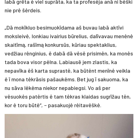
labā grēta ė viel suprāta, ka ta profesėja anā ni bėški
nie prė šėrdeis.
„Dā mokīkluo besimuokīdama aš buvau labā aktīvi
moksleivė, lonkiau ivairius būrelius, dalīvavau menėnė
skaitīmą, rašīmą konkursūs, kūriau spektaklius,
vedžiau rėnginius, ė dabā dā vėsė prisimėn, ka monės
tada bova visor pėlna. Labiausē jem zlastis, ka
nepavīka ėš karta suprastė, ka būtėnt menīnė veikla
ė ī mona tėkrāsis pašaukėms. Bet jug ī sakuoma, ka
nu sāva lėkėma niekor nepabiegsi. Vo aš per
vėsuokės patėrtis ė tam tėkras klaidas sugrīžau tėn,
kor ė toru būtė“, – pasakuojė rėitavėškė.