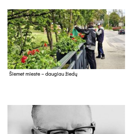
Šie­met mies­te – dau­giau žie­dų