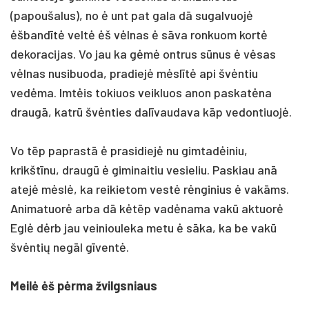
(papoušalus), no ė unt pat gala dā sugalvuojė
ėšbandītė veltė ėš vėlnas ė sāva ronkuom kortė
dekoracijas. Vo jau ka gėmė ontrus sūnus ė vėsas
vėlnas nusibuoda, pradiejė mėslītė api švėntiu
vedėma. Imtėis tokiuos veikluos anon paskatėna
draugā, katrū švėnties dalīvaudava kāp vedontiuojė.
Vo tēp paprastā ė prasidiejė nu gimtadėiniu,
krikštīnu, draugū ė giminaitiu vesieliu. Paskiau anā
atejė mėslė, ka reikietom vestė rėnginius ė vakāms.
Animatuorė arba dā kėtēp vadėnama vakū aktuorė
Eglė dėrb jau veiniouleka metu ė sāka, ka be vakū
švėntių negāl gīventė.
Meilė ėš pėrma žvilgsniaus