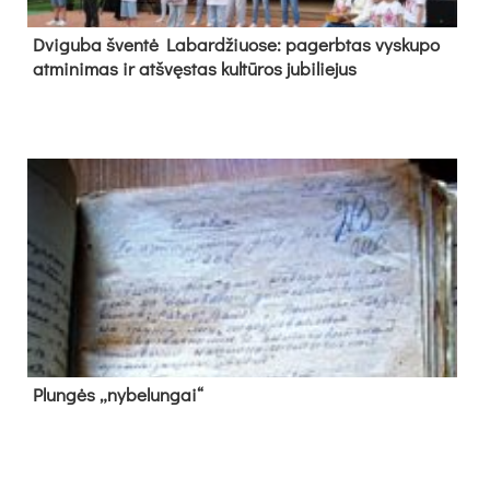
Dvi­gu­ba šven­tė La­bar­džiuo­se: pa­gerb­tas vys­ku­po
at­mi­ni­mas ir at­švęs­tas kul­tū­ros ju­bi­lie­jus
Plun­gės „ny­be­lun­gai“