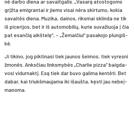
nė dar­bo die­na ar sa­vait­ga­lis. „Va­sa­rą ato­sto­goms
grįž­ta emig­ran­tai ir jiems vi­sai nė­ra skir­tu­mo, ko­kia
sa­vai­tės die­na. Mu­zi­ka, dai­nos, riks­mai sklin­da ne tik
iš pi­ce­ri­jos, bet ir iš au­to­mo­bi­lių, ku­rie su­va­žiuo­ja į čia
pat esan­čią aikš­te­lę“, – „Že­mai­čiui“ pa­sa­ko­jo plun­giš­
kė.
Ji ti­ki­no, jog pik­ti­na­si tiek jau­nos šei­mos, tiek vy­res­ni
žmo­nės. Anks­čiau links­my­bės „Char­lie piz­za“ baig­da­
vo­si vi­dur­nak­tį. Esą tiek dar bu­vo ga­li­ma ken­tė­ti. Bet
da­bar, kai triukš­mau­ja­ma iki išauš­ta, kęs­ti jau ne­beį­
ma­no­ma.