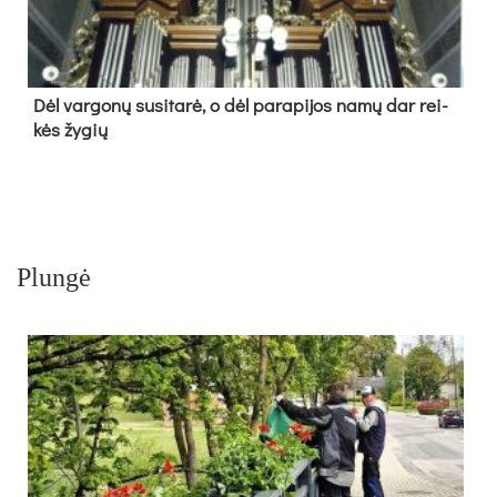
Dėl var­go­nų su­si­ta­rė, o dėl pa­ra­pi­jos na­mų dar rei­
kės žy­gių
Plungė