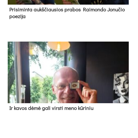
Pri­si­min­ta aukš­čiau­sios pra­bos Rai­mon­do Jo­nu­čio
poe­zi­ja
Ir ka­vos dė­mė ga­li virs­ti me­no kū­ri­niu