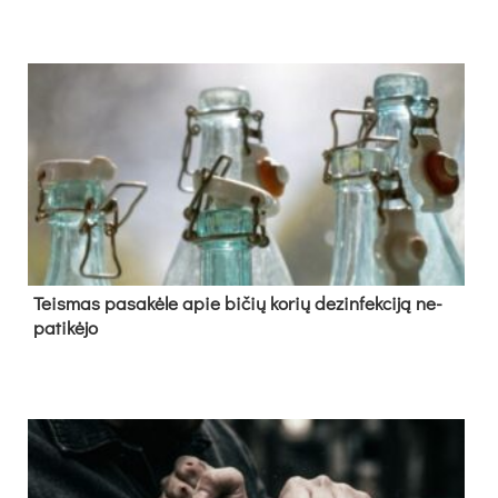
Teis­mas pa­sa­kė­le apie bi­čių ko­rių de­zin­fek­ci­ją ne­
pa­ti­kė­jo