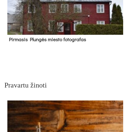
Pir­ma­sis Plun­gės mies­to fo­tog­ra­fas
Pravartu žinoti