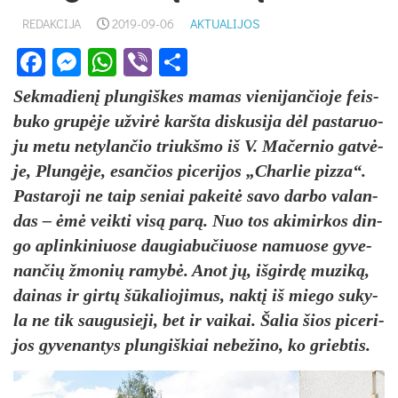
REDAKCIJA
2019-09-06
AKTUALIJOS
Facebook
Messenger
WhatsApp
Viber
Share
Sek­ma­die­nį plun­giš­kes ma­mas vie­ni­jan­čio­je feis­
bu­ko gru­pė­je už­vi­rė karš­ta dis­ku­si­ja dėl pa­sta­ruo­
ju me­tu ne­ty­lan­čio triukš­mo iš V. Ma­čer­nio gat­vė­
je, Plun­gė­je, esan­čios pi­ce­ri­jos „Char­lie piz­za“.
Pas­ta­ro­ji ne taip se­niai pa­kei­tė sa­vo dar­bo va­lan­
das – ėmė veik­ti vi­są pa­rą. Nuo tos aki­mir­kos din­
go ap­lin­ki­niuo­se dau­gia­bu­čiuo­se na­muo­se gy­ve­
nan­čių žmo­nių ra­my­bė. Anot jų, iš­gir­dę mu­zi­ką,
dai­nas ir gir­tų šū­ka­lio­ji­mus, nak­tį iš mie­go su­ky­
la ne tik sau­gu­sie­ji, bet ir vai­kai. Ša­lia šios pi­ce­ri­
jos gy­ve­nan­tys plun­giš­kiai ne­be­ži­no, ko grieb­tis.