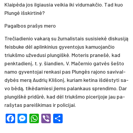
Klai­pė­da jos il­giau­sia vei­kia iki vi­dur­nak­čio. Tad kuo
Plun­gė iš­skir­ti­nė?
Pa­gal­bos pra­šys me­ro
Tre­čia­die­nio va­ka­rą su žur­na­lis­tais su­si­sie­kė dis­ku­si­ją
feis­bu­ke dėl ap­lin­ki­nius gy­ven­to­jus ka­muo­jan­čio
triukš­mo už­ve­du­si plun­giš­kė. Mo­te­ris pra­ne­šė, kad
penk­ta­die­nį, t. y. šian­dien, V. Ma­čer­nio gat­vės šeš­to
na­mo gy­ven­to­jai ren­ka­si pas Plun­gės ra­jo­no sa­vi­val­
dy­bės me­rą Aud­rių Kli­šo­nį, ku­riam ke­ti­na iš­dės­ty­ti sa­
vo bė­dą, ti­kė­da­mie­si jiems pa­lan­kaus spren­di­mo. Dar
plun­giš­kė pri­dū­rė, kad dėl triukš­mo pi­ce­ri­jo­je jau pa­
ra­šy­tas pa­reiš­ki­mas ir po­li­ci­jai.
Facebook
Messenger
WhatsApp
Viber
Share