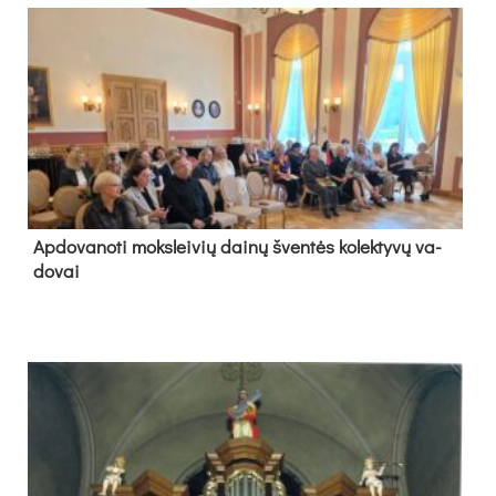
Ap­do­va­no­ti moks­lei­vių dai­nų šven­tės ko­lek­ty­vų va­
do­vai