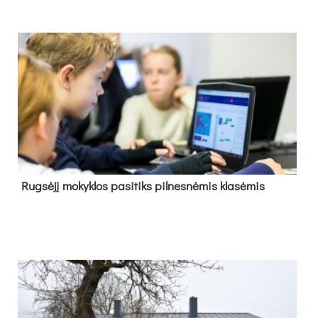
Rug­sė­jį mo­kyk­los pa­si­tiks pil­nes­nė­mis kla­sė­mis