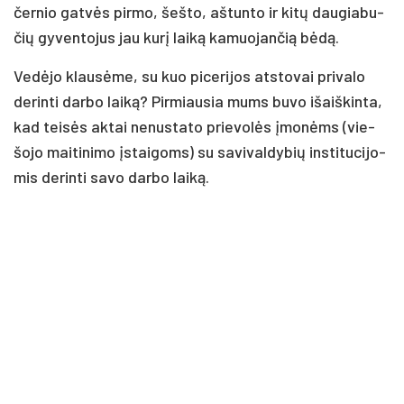
čer­nio gat­vės pir­mo, šeš­to, aš­tun­to ir ki­tų dau­gia­bu­
čių gy­ven­to­jus jau ku­rį lai­ką ka­muo­jan­čią bė­dą.
Ve­dė­jo klau­sė­me, su kuo pi­ce­ri­jos at­sto­vai pri­va­lo
de­rin­ti dar­bo lai­ką? Pir­miau­sia mums bu­vo išaiš­kin­ta,
kad tei­sės ak­tai ne­nus­ta­to prie­vo­lės įmo­nėms (vie­
šo­jo mai­ti­ni­mo įstai­goms) su sa­vi­val­dy­bių ins­ti­tu­ci­jo­
mis de­rin­ti sa­vo dar­bo lai­ką.