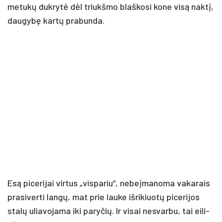
me­tu­kų duk­ry­tė dėl triukš­mo blaš­ko­si ko­ne vi­są nak­tį,
dau­gy­bę kar­tų pra­bun­da.
Esą pi­ce­ri­jai vir­tus „vis­pa­riu“, ne­beį­ma­no­ma va­ka­rais
pra­si­ver­ti lan­gų, mat prie lau­ke iš­ri­kiuo­tų pi­ce­ri­jos
sta­lų ulia­vo­ja­ma iki pa­ry­čių. Ir vi­sai ne­svar­bu, tai ei­li­