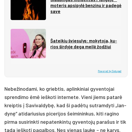
mo­te­ris ap­si­py­lė ben­zi­nu ir pa­de­gė
sa­ve
Ša­tei­kių švie­su­lys: mo­ky­to­ja, ku­
rios šir­dy­je de­ga mei­lė žo­džiui
Powered by Setupad
Ne­be­ži­no­da­mi, ko grieb­tis, ap­lin­ki­niai gy­ven­to­jai
spren­di­mo ėmė ieš­ko­ti in­ter­ne­te. Vie­ni jiems pa­ta­rė
kreip­tis į Sa­vi­val­dy­bę, kad ši pa­dė­tų su­tram­dy­ti „lan­
dy­nę“ ati­da­riu­sius pi­ce­ri­jos šei­mi­nin­kus, ki­ti ra­gi­no
pir­ma su­si­rink­ti ne­pa­ten­kin­tų gy­ven­to­jų pa­ra­šus ir tik
ta­da ieš­ko­ti pa­gal­bos. Nes vie­nas lau­ke – ne ka­rys.