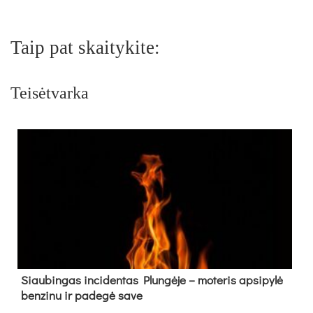
Taip pat skaitykite:
Teisėtvarka
Siau­bin­gas in­ci­den­tas Plun­gė­je – mo­te­ris ap­si­py­lė
ben­zi­nu ir pa­de­gė sa­ve