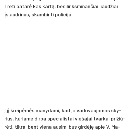
Tre­ti pa­ta­rė kas kar­tą, be­si­links­mi­nan­čiai liau­džiai
įsiaud­ri­nus, skam­bin­ti po­li­ci­jai.
Į jį krei­pė­mės ma­ny­da­mi, kad jo va­do­vau­ja­mas sky­
rius, ku­ria­me dir­ba spe­cia­lis­tai vie­ša­jai tvar­kai pri­žiū­
rė­ti, tik­rai bent vie­na au­si­mi bus gir­dė­ję apie V. Ma­