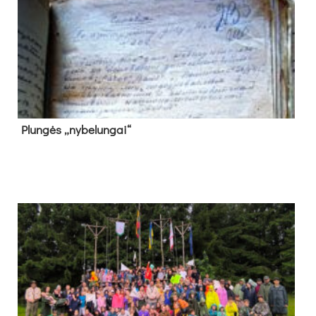
Plun­gės „ny­be­lun­gai“