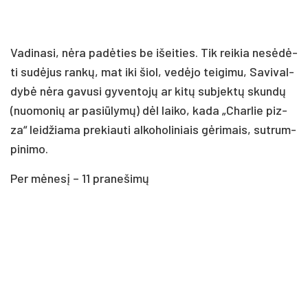
Va­di­na­si, nė­ra pa­dė­ties be išei­ties. Tik rei­kia ne­sė­dė­
ti su­dė­jus ran­kų, mat iki šiol, ve­dė­jo tei­gi­mu, Sa­vi­val­
dy­bė nė­ra ga­vu­si gy­ven­to­jų ar ki­tų su­bjek­tų skun­dų
(nuo­mo­nių ar pa­siū­ly­mų) dėl lai­ko, ka­da „Char­lie piz­
za“ lei­džia­ma pre­kiau­ti al­ko­ho­li­niais gė­ri­mais, su­trum­
pi­ni­mo.
Per mė­ne­sį – 11 pra­ne­ši­mų