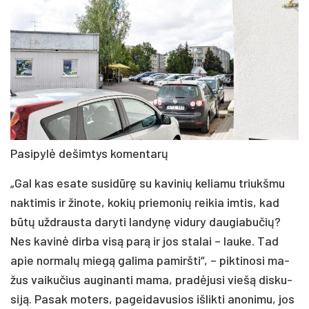
Pa­si­py­lė de­šim­tys ko­men­ta­rų
„Gal kas esa­te su­si­dū­rę su ka­vi­nių ke­lia­mu triukš­mu
nak­ti­mis ir ži­no­te, ko­kių prie­mo­nių rei­kia im­tis, kad
bū­tų už­draus­ta da­ry­ti lan­dy­nę vi­du­ry dau­gia­bu­čių?
Nes ka­vi­nė dir­ba vi­są pa­rą ir jos sta­lai – lau­ke. Tad
apie nor­ma­lų mie­gą ga­li­ma pa­mirš­ti“, – pik­ti­no­si ma­
žus vai­ku­čius au­gi­nan­ti ma­ma, pra­dė­ju­si vie­šą dis­ku­
si­ją. Pa­sak mo­ters, pa­gei­da­vu­sios iš­lik­ti ano­ni­mu, jos