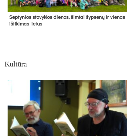
Sep­ty­nios sto­vyk­los die­nos, šim­tai šyp­se­nų ir vie­nas
iš­ti­ki­mas lie­tus
Kultūra