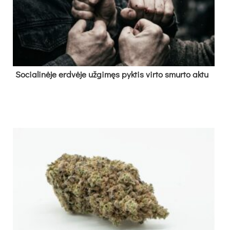
So­cia­li­nė­je erd­vė­je už­gi­męs pyk­tis vir­to smur­to ak­tu