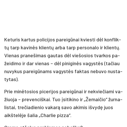
Ke­tu­ris kar­tus po­li­ci­jos pa­rei­gū­nai kvies­ti dėl konf­lik­
tų tarp ka­vi­nės klien­tų ar­ba tarp per­so­na­lo ir klien­tų.
Vie­nas pra­ne­ši­mas gau­tas dėl vie­šo­sios tvar­kos pa­
žei­di­mo ir dar vie­nas – dėl pi­ni­gi­nės va­gys­tės (ta­čiau
nu­vy­kus pa­rei­gū­nams va­gys­tės fak­tas ne­bu­vo nu­sta­
ty­tas).
Prie mi­nė­to­sios pi­ce­ri­jos pa­rei­gū­nai ir ne­kvie­čia­mi va­
žiuo­ja – pre­ven­ciš­kai. Tuo įsi­ti­ki­no ir „Že­mai­čio“ žur­na­
lis­tai, tre­čia­die­nio va­ka­rą sa­vo aki­mis iš­vy­dę juos
aikš­te­lė­je ša­lia „Char­lie piz­za“.