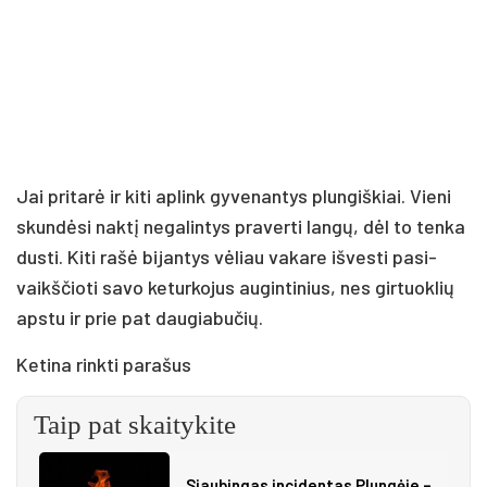
Jai pri­ta­rė ir ki­ti ap­link gy­ve­nan­tys plun­giš­kiai. Vie­ni
skun­dė­si nak­tį ne­ga­lin­tys pra­ver­ti lan­gų, dėl to ten­ka
dus­ti. Ki­ti ra­šė bi­jan­tys vė­liau va­ka­re iš­ves­ti pa­si­
vaikš­čio­ti sa­vo ke­tur­ko­jus au­gin­ti­nius, nes gir­tuok­lių
ap­stu ir prie pat dau­gia­bu­čių.
Ke­ti­na rink­ti pa­ra­šus
Taip pat skaitykite
Siau­bin­gas in­ci­den­tas Plun­gė­je –