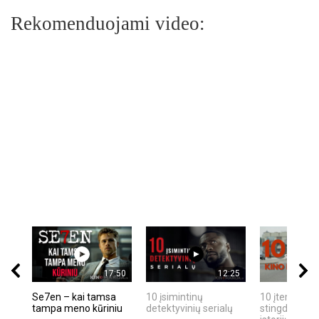
Rekomenduojami video:
17:50
12:25
Se7en – kai tamsa
10 įsimintinų
10 įtemptų, k
tampa meno kūriniu
detektyvinių serialų
stingdančių k