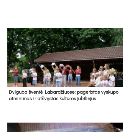
Dvi­gu­ba šven­tė La­bar­džiuo­se: pa­gerb­tas vys­ku­po
at­mi­ni­mas ir at­švęs­tas kul­tū­ros ju­bi­lie­jus