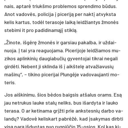
nais, ap­ta­rė triukš­mo pro­ble­mos spren­di­mo bū­dus.
Anot va­do­vės, po­li­ci­ja į pi­ce­ri­ją per nak­tį at­vyks­ta
ke­lis kar­tus, to­dėl te­ra­so­je lai­ką lei­džian­tys žmo­nės
ste­bi­mi it pro pa­di­di­na­mą­jį stik­lą.
„Ži­no­te, iš­gė­rę žmo­nės ir gar­siau pa­kal­ba, ir už­dai­
nuo­ja. Į tai yra rea­guo­ja­ma. Pi­ce­ri­jo­je lei­džia­mos mu­
zi­kos ap­lin­ki­nių dau­gia­bu­čių gy­ven­to­jai tik­rai ne­ga­li
gir­dė­ti. Ne­bent ji sklin­da iš į aikš­te­lę at­va­žia­vu­sių
ma­ši­nų“, – ti­ki­no pi­ce­ri­jai Plun­gė­je va­do­vau­jan­ti mo­
te­ris.
Jos aiš­ki­ni­mu, šios bė­dos baig­sis at­ša­lus orams. Esą
jau ne­tru­kus lau­ke sta­lų ne­liks, bus išar­dy­ta ir lau­ko
te­ra­sa. O ar ke­ti­na­ma grįž­ti prie anks­tes­nių dar­bo va­
lan­dų? Va­do­vė ke­lis­kart pa­brė­žė, kad įsa­ky­mas dirb­ti
vi­są pa­rą iš­duo­tas nuo rugp­jū­čio 15-osios. Kol kas ki­