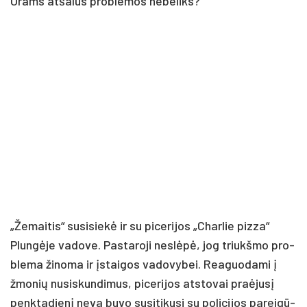
Orams at­ša­lus pro­ble­mos ne­be­liks?
„Že­mai­tis“ su­si­sie­kė ir su pi­ce­ri­jos „Char­lie piz­za“
Plun­gė­je va­do­ve. Pas­ta­ro­ji ne­slė­pė, jog triukš­mo pro­
ble­ma ži­no­ma ir įstai­gos va­do­vy­bei. Rea­guo­da­mi į
žmo­nių nu­si­skun­di­mus, pi­ce­ri­jos at­sto­vai praė­ju­sį
penk­ta­die­nį ne­va bu­vo su­si­ti­ku­si su po­li­ci­jos pa­rei­gū­