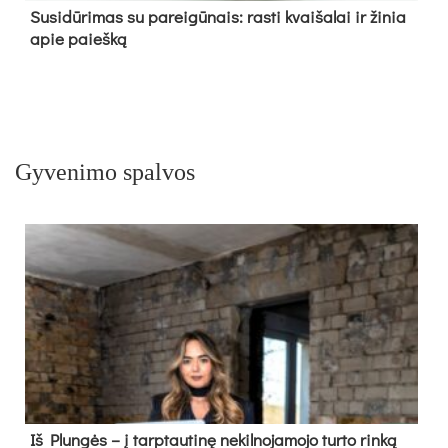
Su­si­dū­ri­mas su pa­rei­gū­nais: ras­ti kvai­ša­lai ir ži­nia
apie paieš­ką
Gyvenimo spalvos
Iš Plungės – į tarptautinę nekilnojamojo turto rinką