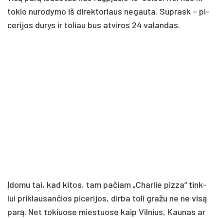
to­kio nu­ro­dy­mo iš di­rek­to­riaus ne­gau­ta. Sup­rask – pi­
ce­ri­jos du­rys ir to­liau bus at­vi­ros 24 va­lan­das.
Įdo­mu tai, kad ki­tos, tam pa­čiam „Char­lie piz­za“ tink­
lui pri­klau­san­čios pi­ce­ri­jos, dir­ba to­li gra­žu ne ne vi­są
pa­rą. Net to­kiuo­se mies­tuo­se kaip Vil­nius, Kau­nas ar