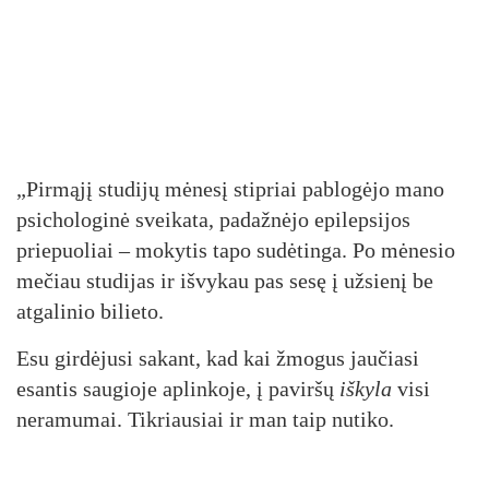
„Pirmąjį studijų mėnesį stipriai pablogėjo mano
psichologinė sveikata, padažnėjo epilepsijos
priepuoliai – mokytis tapo sudėtinga. Po mėnesio
mečiau studijas ir išvykau pas sesę į užsienį be
atgalinio bilieto.
Esu girdėjusi sakant, kad kai žmogus jaučiasi
esantis saugioje aplinkoje, į paviršų
iškyla
visi
neramumai. Tikriausiai ir man taip nutiko.