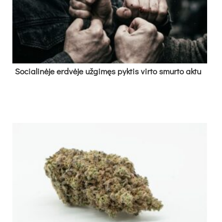
So­cia­li­nė­je erd­vė­je už­gi­męs pyk­tis vir­to smur­to ak­tu