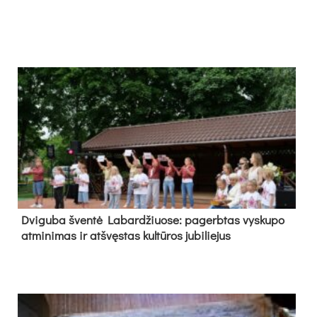
Dvi­gu­ba šven­tė La­bar­džiuo­se: pa­gerb­tas vys­ku­po
at­mi­ni­mas ir at­švęs­tas kul­tū­ros ju­bi­lie­jus