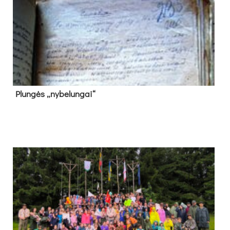
Plun­gės „ny­be­lun­gai“