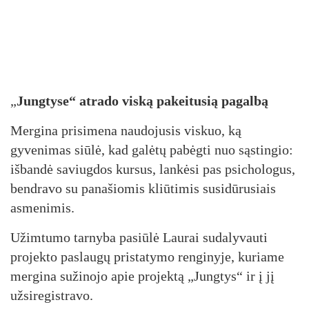
„
Jungtyse
“
atrado viską pakeitusią pagalbą
Mergina prisimena naudojusis viskuo, ką
gyvenimas siūlė, kad galėtų pabėgti nuo sąstingio:
išbandė saviugdos kursus, lankėsi pas psichologus,
bendravo su panašiomis kliūtimis susidūrusiais
asmenimis.
Užimtumo tarnyba pasiūlė Laurai sudalyvauti
projekto paslaugų pristatymo renginyje, kuriame
mergina sužinojo apie projektą „Jungtys“ ir į jį
užsiregistravo.