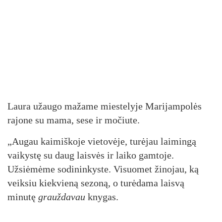
Laura užaugo mažame miestelyje Marijampolės
rajone su mama, sese ir močiute.
„Augau kaimiškoje vietovėje, turėjau laimingą
vaikystę su daug laisvės ir laiko gamtoje.
Užsiėmėme sodininkyste. Visuomet žinojau, ką
veiksiu kiekvieną sezoną, o turėdama laisvą
minutę
grauždavau
knygas.