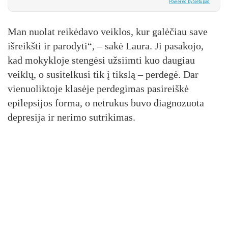
Powered by Setupad
Man nuolat reikėdavo veiklos, kur galėčiau save
išreikšti ir parodyti“, – sakė Laura. Ji pasakojo,
kad mokykloje stengėsi užsiimti kuo daugiau
veiklų, o susitelkusi tik į tikslą – perdegė. Dar
vienuoliktoje klasėje perdegimas pasireiškė
epilepsijos forma, o netrukus buvo diagnozuota
depresija ir nerimo sutrikimas.