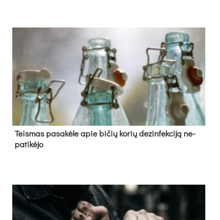
Teis­mas pa­sa­kė­le apie bi­čių ko­rių de­zin­fek­ci­ją ne­
pa­ti­kė­jo