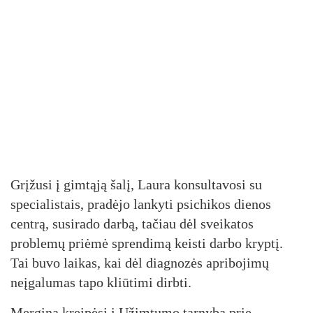
Grįžusi į gimtąją šalį, Laura konsultavosi su
specialistais, pradėjo lankyti psichikos dienos
centrą, susirado darbą, tačiau dėl sveikatos
problemų priėmė sprendimą keisti darbo kryptį.
Tai buvo laikas, kai dėl diagnozės apribojimų
neįgalumas tapo kliūtimi dirbti.
Mergina kreipėsi į Užimtumo tarnybą prie