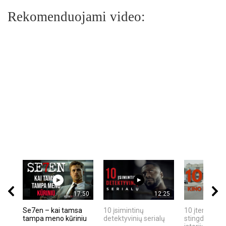
Rekomenduojami video:
17:50
12:25
Se7en – kai tamsa
10 įsimintinų
10 įtemptų, k
tampa meno kūriniu
detektyvinių serialų
stingdančių k