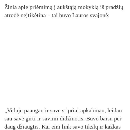
Žinia apie priėmimą į aukštąją mokyklą iš pradžių
atrodė neįtikėtina – tai buvo Lauros svajonė:
„Viduje paaugau ir save stipriai apkabinau, leidau
sau save girti ir savimi didžiuotis. Buvo baisu per
daug džiaugtis. Kai eini link savo tikslų ir kažkas