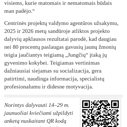
visiems, kurie matomais ir nematomais būdais
man padėjo.“
Centrinės projektų valdymo agentūros užsakymu,
2025 ir 2026 metų sandūroje atliktos projekto
dalyvių apklausos rezultatai parodė, kad daugiau
nei 80 procentų paslaugas gavusių jaunų žmonių
teigia jaučiantys teigiamą „Jungčių“ įtaką jų
gyvenimo kokybei. Teigiamas vertinimas
dažniausiai siejamas su socializacija, gera
patirtimi, naudinga informacija, specialistų
profesionalumu ir didesne motyvacija.
Norintys dalyvauti 14–29 m.
jaunuoliai kviečiami užpildyti
anketą nuskaitant QR kodą