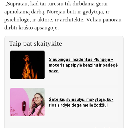
„Supratau, kad tai turėsiu tik dirbdama gerai
apmokamą darbą. Norėjau būti ir gydytoja, ir
psichologe, ir aktore, ir architekte. Vėliau panorau
dirbti krašto apsaugoje.
Taip pat skaitykite
Siau­bin­gas in­ci­den­tas Plun­gė­je –
mo­te­ris ap­si­py­lė ben­zi­nu ir pa­de­gė
sa­ve
Ša­tei­kių švie­su­lys: mo­ky­to­ja, ku­
rios šir­dy­je de­ga mei­lė žo­džiui