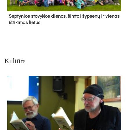
Sep­ty­nios sto­vyk­los die­nos, šim­tai šyp­se­nų ir vie­nas
iš­ti­ki­mas lie­tus
Kultūra