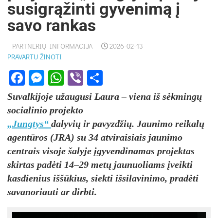
susigrąžinti gyvenimą į
savo rankas
PARTNERIŲ INFORMACIJA
2026-02-13
PRAVARTU ŽINOTI
Facebook
Messenger
WhatsApp
Viber
Share
Suvalkijoje užaugusi Laura – viena iš sėkmingų
socialinio projekto
„Jungtys“
dalyvių ir pavyzdžių. Jaunimo reikalų
agentūros (JRA) su 34 atviraisiais jaunimo
centrais visoje šalyje
įgyvendinamas projektas
skirtas padėti 14–29 metų jaunuoliams įveikti
kasdienius iššūkius, siekti išsilavinimo, pradėti
savanoriauti ar dirbti.