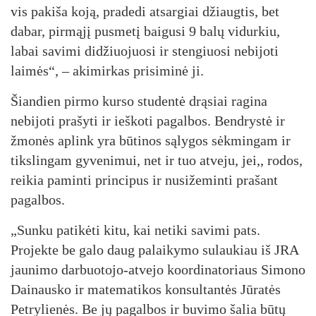
vis pakiša koją, pradedi atsargiai džiaugtis, bet
dabar, pirmąjį pusmetį baigusi 9 balų vidurkiu,
labai savimi didžiuojuosi ir stengiuosi nebijoti
laimės“, – akimirkas prisiminė ji.
Šiandien pirmo kurso studentė drąsiai ragina
nebijoti prašyti ir ieškoti pagalbos. Bendrystė ir
žmonės aplink yra būtinos sąlygos sėkmingam ir
tikslingam gyvenimui, net ir tuo atveju, jei,, rodos,
reikia paminti principus ir nusižeminti prašant
pagalbos.
„Sunku patikėti kitu, kai netiki savimi pats.
Projekte be galo daug palaikymo sulaukiau iš JRA
jaunimo darbuotojo-atvejo koordinatoriaus Simono
Dainausko ir matematikos konsultantės Jūratės
Petrylienės. Be jų pagalbos ir buvimo šalia būtų