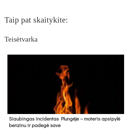
Taip pat skaitykite:
Teisėtvarka
Siau­bin­gas in­ci­den­tas Plun­gė­je – mo­te­ris ap­si­py­lė
ben­zi­nu ir pa­de­gė sa­ve