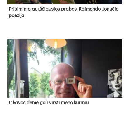
Pri­si­min­ta aukš­čiau­sios pra­bos Rai­mon­do Jo­nu­čio
poe­zi­ja
Ir ka­vos dė­mė ga­li virs­ti me­no kū­ri­niu