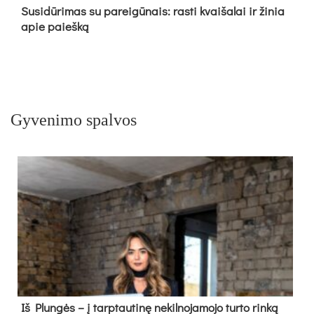
Su­si­dū­ri­mas su pa­rei­gū­nais: ras­ti kvai­ša­lai ir ži­nia
apie paieš­ką
Gyvenimo spalvos
Iš Plungės – į tarptautinę nekilnojamojo turto rinką