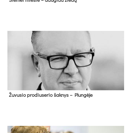
Žu­vu­sio pro­diu­se­rio šak­nys – Plun­gė­je