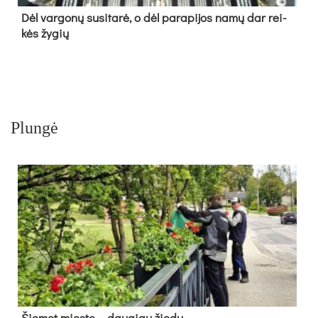
Dėl var­go­nų su­si­ta­rė, o dėl pa­ra­pi­jos na­mų dar rei­
kės žy­gių
Plungė
Šie­met mies­te – dau­giau žie­dų