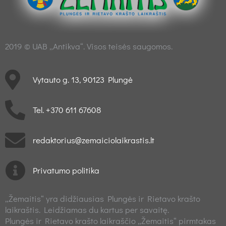
2019 © UAB „Antikva“. Visos teisės saugomos.
Vytauto g. 13, 90123 Plungė
Tel. +370 611 67608
redaktorius@zemaiciolaikrastis.lt
Privatumo politika
„Žemaitis“ yra didžiausias Plungės ir Rietavo krašto
laikraštis. Leidžiamas du kartus per savaitę.
Plungės ir Rietavo krašto laikraščio „Žemaitis“ pirmtakas