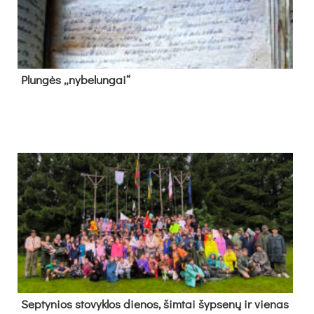
Plun­gės „ny­be­lun­gai“
Sep­ty­nios sto­vyk­los die­nos, šim­tai šyp­se­nų ir vie­nas