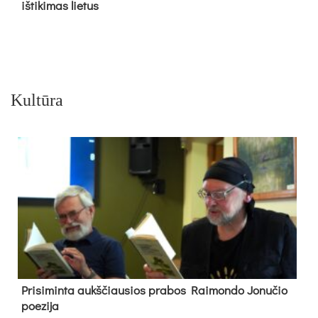
iš­ti­ki­mas lie­tus
Kultūra
Pri­si­min­ta aukš­čiau­sios pra­bos Rai­mon­do Jo­nu­čio
poe­zi­ja