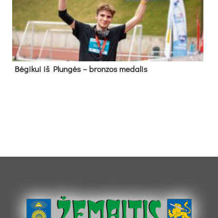
Bė­gi­kui iš Plun­gės – bron­zos me­da­lis