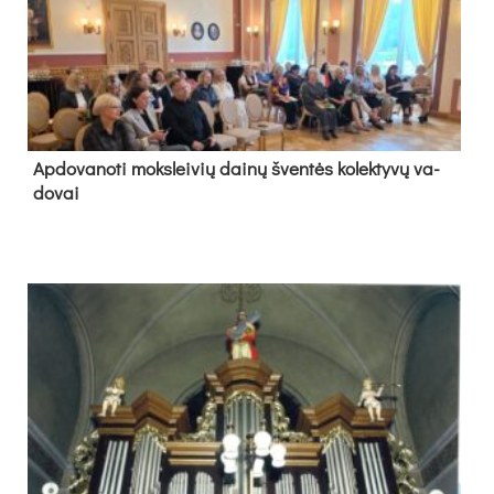
Ap­do­va­no­ti moks­lei­vių dai­nų šven­tės ko­lek­ty­vų va­
do­vai