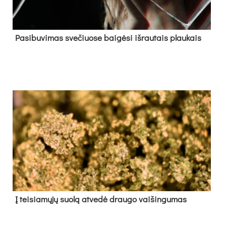
Pa­si­bu­vi­mas sve­čiuo­se bai­gė­si iš­rau­tais plau­kais
Į tei­sia­mų­jų suo­lą at­ve­dė drau­go vai­šin­gu­mas