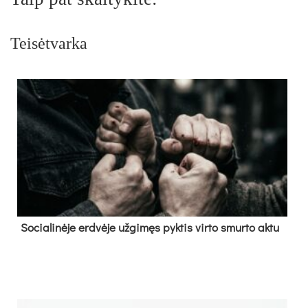
Teisėtvarka
So­cia­li­nė­je erd­vė­je už­gi­męs pyk­tis vir­to smur­to ak­tu