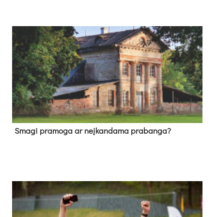
Sma­gi pra­mo­ga ar neį­kan­da­ma pra­ban­ga?