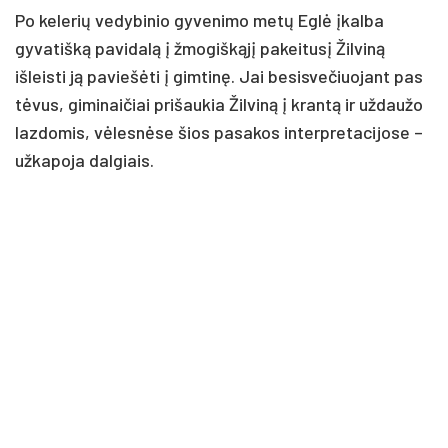
Po kelerių vedybinio gyvenimo metų Eglė įkalba
gyvatišką pavidalą į žmogiškąjį pakeitusį Žilviną
išleisti ją paviešėti į gimtinę. Jai besisvečiuojant pas
tėvus, giminaičiai prišaukia Žilviną į krantą ir uždaužo
lazdomis, vėlesnėse šios pasakos interpretacijose –
užkapoja dalgiais.