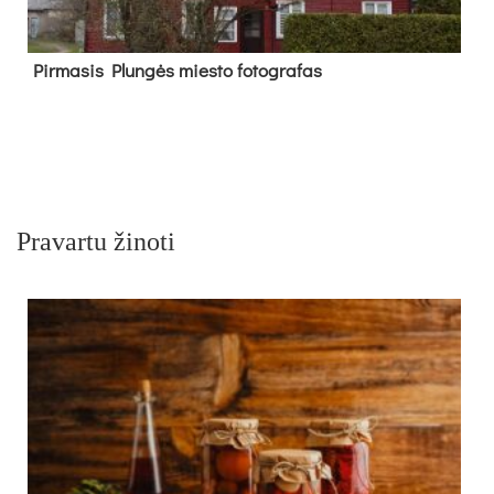
Pir­ma­sis Plun­gės mies­to fo­tog­ra­fas
Pravartu žinoti