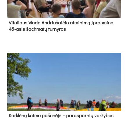
Vi­ta­liaus Vla­do And­riu­šai­čio at­mi­ni­mą įpras­mi­no
45-asis šach­ma­tų tur­ny­ras
Kark­lė­nų kai­mo pa­šo­nė­je – pa­ras­par­nių var­žy­bos