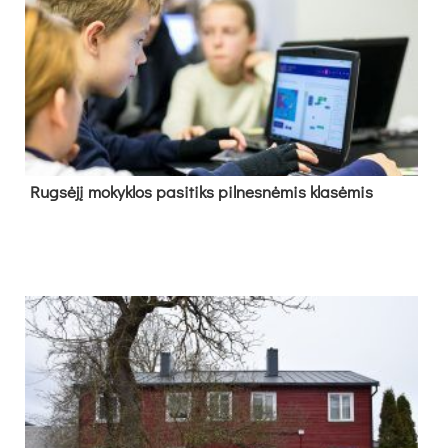
Rug­sė­jį mo­kyk­los pa­si­tiks pil­nes­nė­mis kla­sė­mis