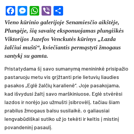
Facebook
Messenger
WhatsApp
Viber
Share
Vieno kūrinio galerijoje Senamiesčio aikštėje,
Plungėje, šią savaitę eksponuojamas plungiškės
Viktorijos Juzefos Venckutės kūrinys „Lazda
žalčiui mušti“, kviečiantis permąstyti žmogaus
santykį su gamta.
Pristatydama šį savo sumanymą menininkė prisipažio
pastaruoju metu vis grįžtanti prie lietuvių liaudies
pasakos „Eglė žalčių karalienė“. Joje pasakojama,
kad išvydusi žaltį savo marškiniuose, Eglė stvėrėsi
lazdos ir norėjo juo užmušti įsibrovėlį, tačiau šiam
prabilus žmogaus balsu susilaikė, o galiausiai
lengvabūdiškai sutiko už jo tekėti ir keltis į mistinį
povandeninį pasaulį.