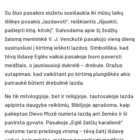
Su šiuo pasakos siužetu susišaukia iki mūsų laikų
išlikęs posakis „lazdavoti“, reiškiantis „išjuokti,
pašiepti kitą, kitokį“. Galvodama apie šį žodžių
žaismą menininkė V. J. Venckutė pasakojo vieną dieną
susiruošusi į kirtimą ieškoti lazdos. Simboliška, kad
tėvą išdavę Eglės vaikai pasakoje buvo paversti
medžiais, o jauniausioji dukrelė – drebule. Gražus
sutapimas, kad vaikštant po kirtimą plungiškės akis
patraukė būtent drebulinė lazda.
Ne tik mitologijoje, bet ir religijoje, tautosakoje lazda
apipinta daugybe reikšmių. Biblijoje aprašoma, kaip
palieptas Dievo Mozė numeta lazdą ant žemės ir ši
pavirsta gyvate. Pasakoje „Eglė žalčių karalienė“
matome tarsi priešingą virsmą – tėvą žaltį išdavę
vaikai, kaip minėta, motinos paverčiami medžiais.