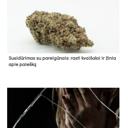
Su­si­dū­ri­mas su pa­rei­gū­nais: ras­ti kvai­ša­lai ir ži­nia
apie paieš­ką