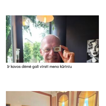
Ir ka­vos dė­mė ga­li virs­ti me­no kū­ri­niu