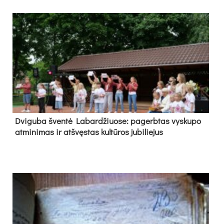
Dvi­gu­ba šven­tė La­bar­džiuo­se: pa­gerb­tas vys­ku­po
at­mi­ni­mas ir at­švęs­tas kul­tū­ros ju­bi­lie­jus