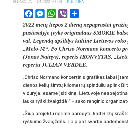
REDAKCIJA
2022-04-08
KULTŪRA
Facebook
Messenger
WhatsApp
Viber
Share
2022 metų liepos 2 dieną nepaprastai gražio
pusiasalyje įvyks originalaus SMOKIE ba
val. Legendą apšildys kultinė Lietuvos roko 
„Melo-M“. Po Chriso Normano koncerto pra
(Jonas Nainys), reperis IRONVYTAS, „Liet
reperiu JULIAN VERDEE.
„Chriso Normano koncertinis grafikas labai įtem
dienos kelių šimtų kilometrų spinduliu aplink 
viduryje, esame įsitikinę, Lietuvoje neabejotina
lauks ryški žvaigždė!“ – sako renginio organizat
„Šiuo projektu norime parodyti, kad Biržų krašte
ryškumo žvaigždės. Taip pat svarbu pademonstru