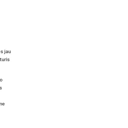
s jau
turis
vo
s
ame