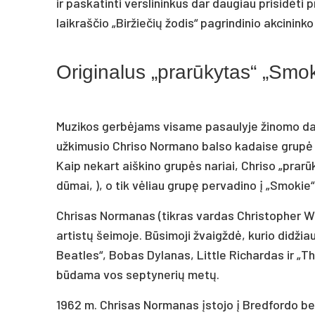
ir paskatinti verslininkus dar daugiau prisidėti
laikraščio „Biržiečių žodis“ pagrindinio akcini
Originalus „prarūkytas“ „Smo
Muzikos gerbėjams visame pasaulyje žinomo dainin
užkimusio Chriso Normano balso kadaise grupė 
Kaip nekart aiškino grupės nariai, Chriso „prarū
dūmai, ), o tik vėliau grupę pervadino į „Smokie“
Chrisas Normanas (tikras vardas Christopher W
artistų šeimoje. Būsimoji žvaigždė, kurio didžia
Beatles“, Bobas Dylanas, Little Richardas ir „T
būdama vos septynerių metų.
1962 m. Chrisas Normanas įstojo į Bredfordo be