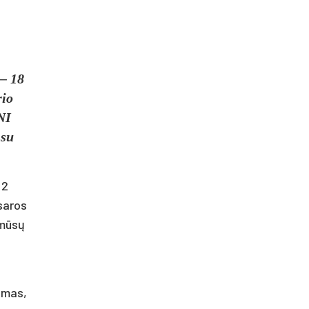
– 18
rio
NI
 su
 2
saros
 mūsų
umas,