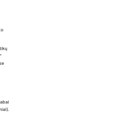
to
tikų
“
ose
labai
iai),