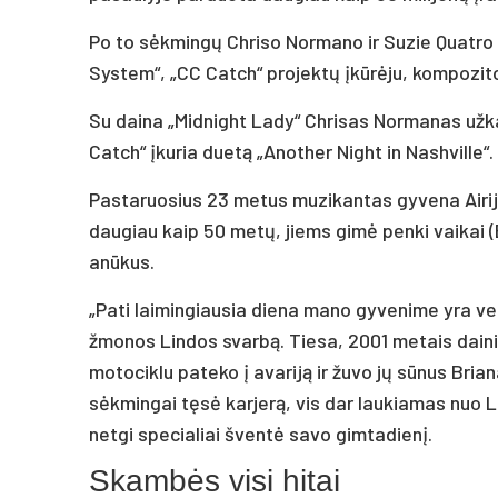
Po to sėkmingų Chriso Normano ir Suzie Quatro 
System“, „CC Catch“ projektų įkūrėju, kompozito
Su daina „Midnight Lady“ Chrisas Normanas užka
Catch“ įkuria duetą „Another Night in Nashville“.
Pastaruosius 23 metus muzikantas gyvena Airijo
daugiau kaip 50 metų, jiems gimė penki vaikai (B
anūkus.
„Pati laimingiausia diena mano gyvenime yra ve
žmonos Lindos svarbą. Tiesa, 2001 metais daini
motociklu pateko į avariją ir žuvo jų sūnus Bri
sėkmingai tęsė karjerą, vis dar laukiamas nuo 
netgi specialiai šventė savo gimtadienį.
Skambės visi hitai