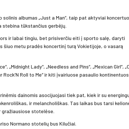
o jo solinis albumas „Just a Man“, taip pat aktyviai koncertu
a stebina tūkstančius gerbėjų.
 ir labai tingiu, bet prisiverčiu eiti į sporto salę, daryti
is šiuo metu pradės koncertinį turą Vokietijoje, o vasarą
e“, „Midnight Lady“, „Needless and Pins“, „Mexican Girl“, „
our Rock’N Roll to Me“ ir kiti įvairiuose pasaulio kontinentuo
inėmis dainomis asocijuojasi tiek pat, kiek ir su energing
okenroliškas, ir melancholiškas. Tas laikas bus tarsi kelion
ir gražiausiose stotelėse.
riso Normano stotelių bus Kilučiai.