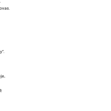
,
novas.
y“.
je,
ą