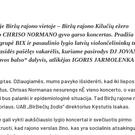
je Biržų rajono vietoje – Biržų rajono Kilučių ežero
lso CHRISO NORMANO gyvo garso koncertas. Pradžia 
grupė BIX ir pasaulinio lygio latvių violončelininkų t
sidės pašėlęs vakarėlis, kuriame pasirodys DJ JOVA
uvos balso“ dalyvis, atlikėjas IGORIS JARMOLENKA
ptas. Džiaugiamės, mums pavyko išsiderėti, kad iki liepos
Biržus, Chrisas Normanas nesurengs nĖ vieno koncerto, o va
i bus palanki ir epidemiologinė situacija. Tad Biržų rajone
oriaus, UAB „Biržiečių žodis“ direktorius Kęstutis Isakas.
 gali vykti aukščiausio lygio koncertai ir svečiuotis pirmo
oti, kad rajono verslas žino, kas yra socialinis atsaking