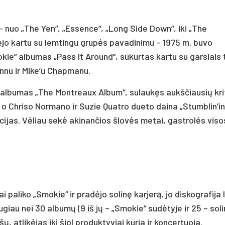
– nuo „The Yen“, „Essence“, „Long Side Down“, iki „The
tėjo kartu su lemtingu grupės pavadinimu – 1975 m. buvo
okie“ albumas „Pass It Around“, sukurtas kartu su garsiais 
innu ir Mike’u Chapmanu.
 albumas „The Montreaux Album“, sulaukęs aukščiausių kri
, o Chriso Normano ir Suzie Quatro dueto daina „Stumblin’in
icijas. Vėliau sekė akinančios šlovės metai, gastrolės vis
 paliko „Smokie“ ir pradėjo solinę karjerą, jo diskografija 
giau nei 30 albumų (9 iš jų – „Smokie“ sudėtyje ir 25 – solin
, atlikėjas iki šiol produktyviai kuria ir koncertuoja.