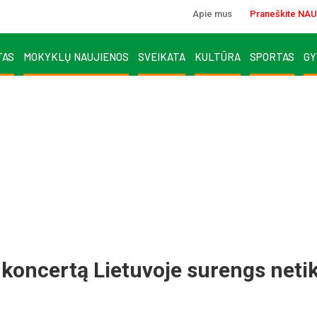
Apie mus
Praneškite NAU
TAS
MOKYKLŲ NAUJIENOS
SVEIKATA
KULTŪRA
SPORTAS
GY
koncertą Lietuvoje surengs netik