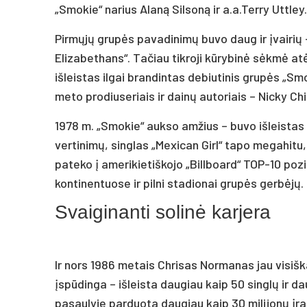
„Smokie“ narius Alaną Silsoną ir a.a.Terry Uttley.
Pirmųjų grupės pavadinimų buvo daug ir įvairių 
Elizabethans“. Tačiau tikroji kūrybinė sėkmė a
išleistas ilgai brandintas debiutinis grupės „Sm
meto prodiuseriais ir dainų autoriais – Nicky Ch
1978 m. „Smokie“ aukso amžius – buvo išleistas
vertinimų, singlas „Mexican Girl“ tapo megahitu
pateko į amerikietiškojo „Billboard“ TOP-10 poz
kontinentuose ir pilni stadionai grupės gerbėjų.
Svaiginanti solinė karjera
Ir nors 1986 metais Chrisas Normanas jau visiškai
įspūdinga – išleista daugiau kaip 50 singlų ir dau
pasaulyje parduota daugiau kaip 30 milijonų įrašų