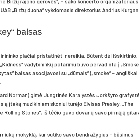
 prie Biržų rajono gerovės“, – sako koncerto organizatoriaus
nko UAB „Biržų duona“ vykdomasis direktorius Andrius Kurga
key“ balsas
inko plačiai pristatinėti nereikia. Būtent dėl išskirtinio,
„Kidness“ vadybininkų patarimu buvo pervadinta į „Smoke
kytas“ balsas asocijavosi su „dūmais“ („smoke“ – angliškai
.
ard Norman) gimė Jungtinės Karalystės Jorkšyro grafystė
usią įtaką muzikiniam skoniui turėjo Elvisas Presley, „The
he Rolling Stones“, iš tėčio gavo dovanų savo pirmąją gitar
rniukų mokyklą, kur sutiko savo bendražygius – būsimus