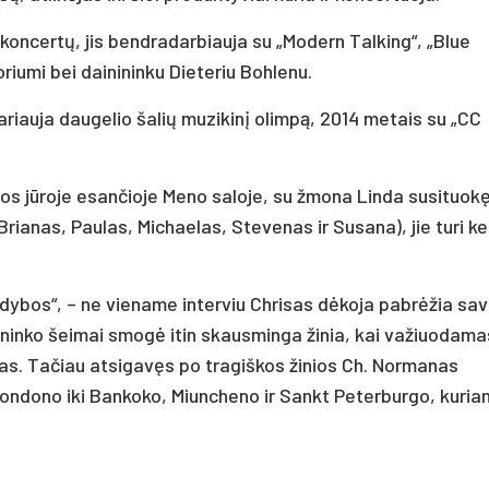
koncertų, jis bendradarbiauja su „Modern Talking“, „Blue
riumi bei dainininku Dieteriu Bohlenu.
riauja daugelio šalių muzikinį olimpą, 2014 metais su „CC
s jūroje esančioje Meno saloje, su žmona Linda susituokę
rianas, Paulas, Michaelas, Stevenas ir Susana), jie turi ke
dybos“, – ne viename interviu Chrisas dėkoja pabrėžia sa
ninko šeimai smogė itin skausminga žinia, kai važiuodama
anas. Tačiau atsigavęs po tragiškos žinios Ch. Normanas
Londono iki Bankoko, Miuncheno ir Sankt Peterburgo, kuri