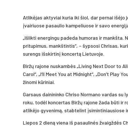
Atlikėjas aktyviai kuria iki šiol, dar pernai išėj
įvairiuose pasaulio kampeliuose ir savo energij
„Išlikti energingu padeda humoras ir mankšta. Nors
pritupimus, mankštintis“, – šypsosi Chrisas, kur
surengs išskirtinį koncertą Lietuvoje.
Biržų rajone nuskambės „Living Next Door to Alic
Carol“, „I‘ll Meet You at Midnight“, „Don’t Play Y
žinomi kūriniai.
Garsaus dainininko Chriso Normano vardas su lyr
roku, todėl koncertas Biržų rajone žada būti ir r
atlikėjo gyvenimą, stabtelint įsimintiniausiose 
Liepos 2 dieną viena iš pasaulinės žvaigždės Ch