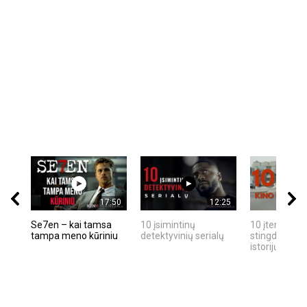
17:50
12:25
Se7en – kai tamsa
10 įsimintinų
10 įtemptų, k
tampa meno kūriniu
detektyvinių serialų
stingdančių k
istorijų