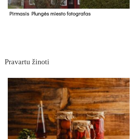
Pir­ma­sis Plun­gės mies­to fo­tog­ra­fas
Pravartu žinoti