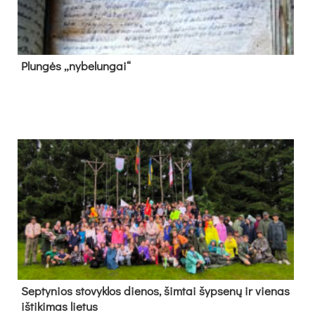
Plun­gės „ny­be­lun­gai“
Sep­ty­nios sto­vyk­los die­nos, šim­tai šyp­se­nų ir vie­nas
iš­ti­ki­mas lie­tus