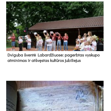
Dvi­gu­ba šven­tė La­bar­džiuo­se: pa­gerb­tas vys­ku­po
at­mi­ni­mas ir at­švęs­tas kul­tū­ros ju­bi­lie­jus