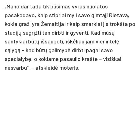
„Mano dar tada tik būsimas vyras nuolatos
pasakodavo, kaip stipriai myli savo gimtąjį Rietavą,
kokia graži yra Žemaitija ir kaip smarkiai jis trokšta po
studijų sugrįžti ten dirbti ir gyventi. Kad mūsų
santykiai būtų išsaugoti, iškėliau jam vienintelę
sąlygą – kad būtų galimybė dirbti pagal savo
specialybę, o kokiame pasaulio krašte – visiškai
nesvarbu“, – atskleidė moteris.