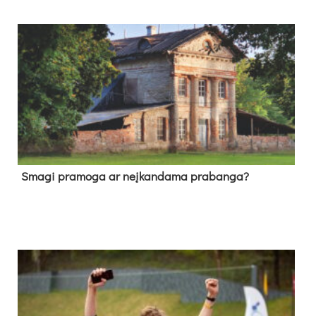
Sma­gi pra­mo­ga ar neį­kan­da­ma pra­ban­ga?