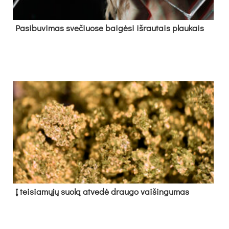
Pa­si­bu­vi­mas sve­čiuo­se bai­gė­si iš­rau­tais plau­kais
Į tei­sia­mų­jų suo­lą at­ve­dė drau­go vai­šin­gu­mas