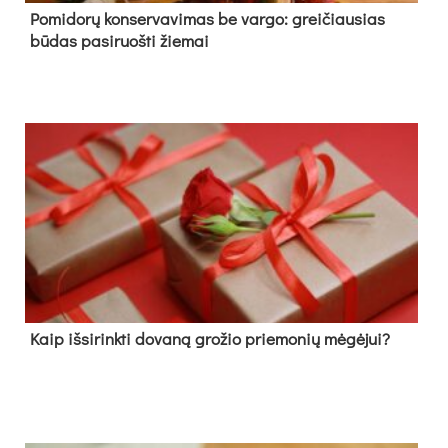
Pomidorų konservavimas be vargo: greičiausias
būdas pasiruošti žiemai
Kaip išsirinkti dovaną grožio priemonių mėgėjui?