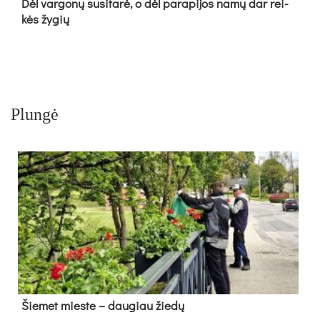
Dėl var­go­nų su­si­ta­rė, o dėl pa­ra­pi­jos na­mų dar rei­
kės žy­gių
Plungė
Šie­met mies­te – dau­giau žie­dų