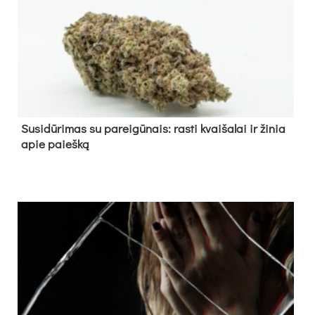
Su­si­dū­ri­mas su pa­rei­gū­nais: ras­ti kvai­ša­lai ir ži­nia
apie paieš­ką