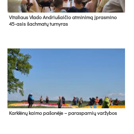
Vi­ta­liaus Vla­do And­riu­šai­čio at­mi­ni­mą įpras­mi­no
45-asis šach­ma­tų tur­ny­ras
Kark­lė­nų kai­mo pa­šo­nė­je – pa­ras­par­nių var­žy­bos