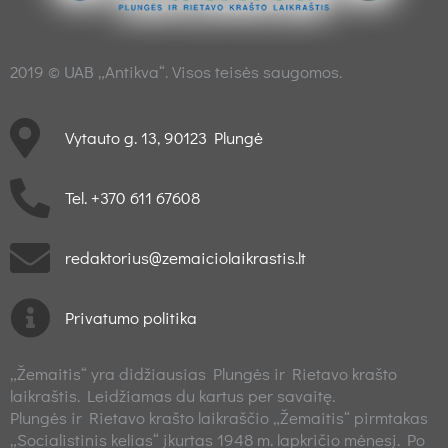
2019 © UAB „Antikva“. Visos teisės saugomos.
Vytauto g. 13, 90123 Plungė
Tel. +370 611 67608
redaktorius@zemaiciolaikrastis.lt
Privatumo politika
„Žemaitis“ yra didžiausias Plungės ir Rietavo krašto
laikraštis. Leidžiamas du kartus per savaitę.
Plungės ir Rietavo krašto laikraščio „Žemaitis“ pirmtakas
„Socialistinis kelias“ įkurtas 1948 m. lapkričio mėnesį. Po