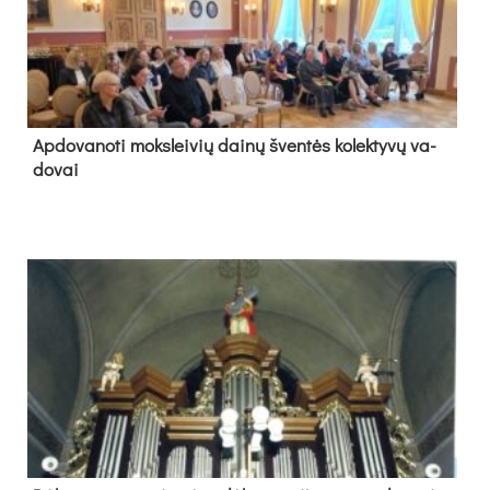
Ap­do­va­no­ti moks­lei­vių dai­nų šven­tės ko­lek­ty­vų va­
do­vai