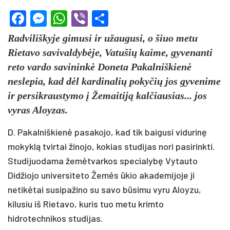
Facebook
Messenger
WhatsApp
Viber
Share
Radviliškyje gimusi ir užaugusi, o šiuo metu
Rietavo savivaldybėje, Vatušių kaime, gyvenanti
reto vardo savininkė Doneta Pakalniškienė
neslepia, kad dėl kardinalių pokyčių jos gyvenime
ir persikraustymo į Žemaitiją kalčiausias... jos
vyras Aloyzas.
D. Pakalniškienė pasakojo, kad tik baigusi vidurinę
mokyklą tvirtai žinojo, kokias studijas nori pasirinkti.
Studijuodama žemėtvarkos specialybę Vytauto
Didžiojo universiteto Žemės ūkio akademijoje ji
netikėtai susipažino su savo būsimu vyru Aloyzu,
kilusiu iš Rietavo, kuris tuo metu krimto
hidrotechnikos studijas.