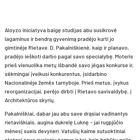
Aloyzo iniciatyva baigę studijas abu susikrovė
lagaminus ir bendrą gyvenimą pradėjo kurti jo
gimtinėje Rietave. D. Pakalniškienė, kaip ir planavo,
pradėjo ieškoti darbo pagal savo specialybę. Moteris
prieš vienuolika metų išbandė savo jėgas konkurse ir,
sėkmingai įveikusi konkurentus, įsidarbino
Nacionalinėje žemės tarnyboje. Prieš metus, įvykus
reorganizacijai, perėjo dirbti į Rietavo savivaldybę, į
Architektūros skyrių.
Pakalniškiai, dabar jau abu save drąsiai vadinantys
rietaviškiais, augina dukrelę Luknę – jai rugpjūčio
mėnesį sueis devyneri. Vatušių kaime sutuoktiniai
statosi savo svajonių namus ir tai, kaip bebūtų gaila,