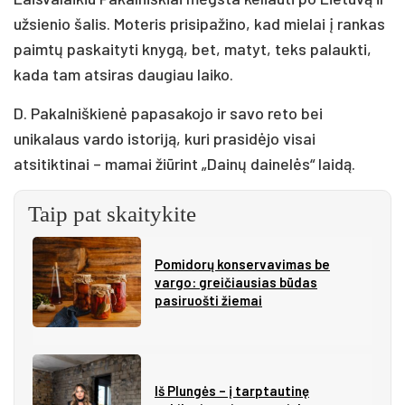
užsienio šalis. Moteris prisipažino, kad mielai į rankas
paimtų paskaityti knygą, bet, matyt, teks palaukti,
kada tam atsiras daugiau laiko.
D. Pakalniškienė papasakojo ir savo reto bei
unikalaus vardo istoriją, kuri prasidėjo visai
atsitiktinai – mamai žiūrint „Dainų dainelės“ laidą.
Taip pat skaitykite
Pomidorų konservavimas be
vargo: greičiausias būdas
pasiruošti žiemai
Iš Plungės – į tarptautinę