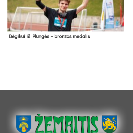
Bė­gi­kui iš Plun­gės – bron­zos me­da­lis