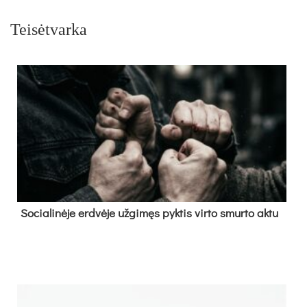
Teisėtvarka
So­cia­li­nė­je erd­vė­je už­gi­męs pyk­tis vir­to smur­to ak­tu