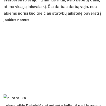
atima visą jų laisvalaikį. Čia darbas darbą veja, nes
abiems norisi kuo greičiau statybų aikštelę paversti į
jaukius namus.
Laisvalaikiu Pakalniškiai mėgsta keliauti po Lietuvą ir