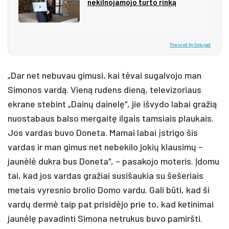
nekilnojamojo turto rinką
Powered by Setupad
„Dar net nebuvau gimusi, kai tėvai sugalvojo man
Simonos vardą. Vieną rudens dieną, televizoriaus
ekrane stebint „Dainų dainelę“, jie išvydo labai gražią
nuostabaus balso mergaitę ilgais tamsiais plaukais.
Jos vardas buvo Doneta. Mamai labai įstrigo šis
vardas ir man gimus net nebekilo jokių klausimų –
jaunėlė dukra bus Doneta“, – pasakojo moteris. Įdomu
tai, kad jos vardas gražiai susišaukia su šešeriais
metais vyresnio brolio Domo vardu. Gali būti, kad ši
vardų dermė taip pat prisidėjo prie to, kad ketinimai
jaunėlę pavadinti Simona netrukus buvo pamiršti.