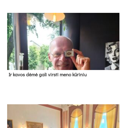
Ir ka­vos dė­mė ga­li virs­ti me­no kū­ri­niu