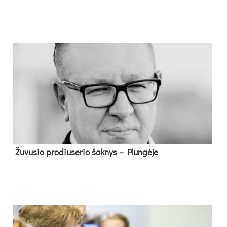
Žu­vu­sio pro­diu­se­rio šak­nys – Plun­gė­je