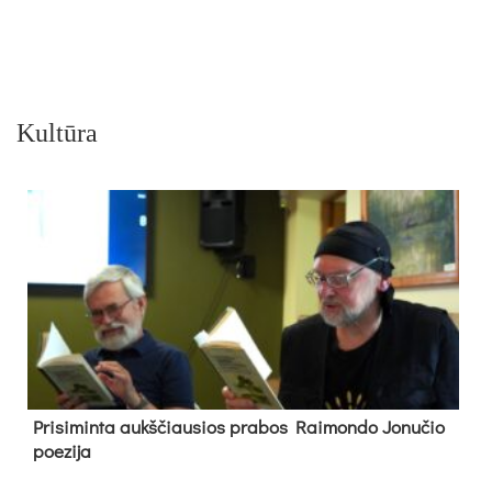
Kultūra
Pri­si­min­ta aukš­čiau­sios pra­bos Rai­mon­do Jo­nu­čio
poe­zi­ja