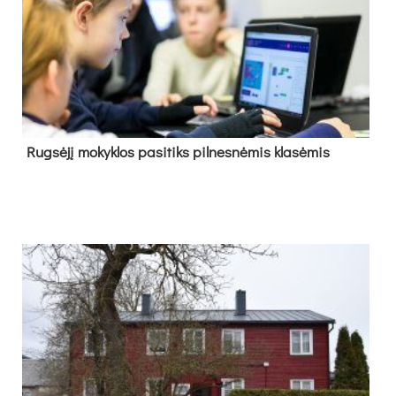
Rug­sė­jį mo­kyk­los pa­si­tiks pil­nes­nė­mis kla­sė­mis