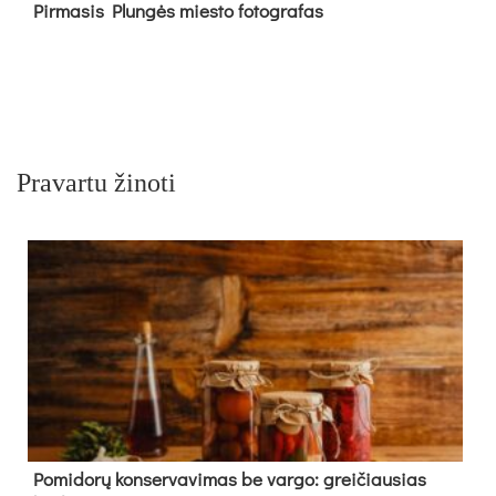
Pir­ma­sis Plun­gės mies­to fo­tog­ra­fas
Pravartu žinoti
Pomidorų konservavimas be vargo: greičiausias