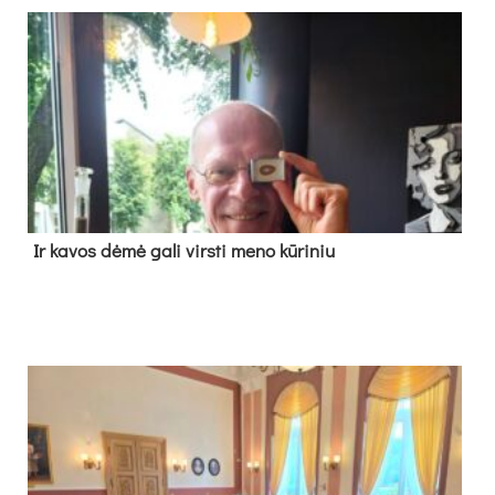
Ir ka­vos dė­mė ga­li virs­ti me­no kū­ri­niu