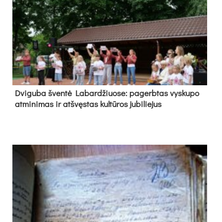
Dvi­gu­ba šven­tė La­bar­džiuo­se: pa­gerb­tas vys­ku­po
at­mi­ni­mas ir at­švęs­tas kul­tū­ros ju­bi­lie­jus