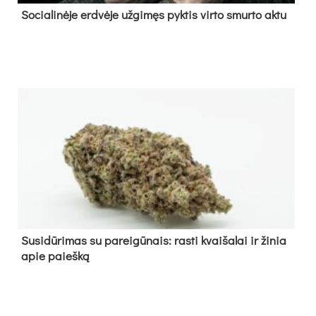
So­cia­li­nė­je erd­vė­je už­gi­męs pyk­tis vir­to smur­to ak­tu
Su­si­dū­ri­mas su pa­rei­gū­nais: ras­ti kvai­ša­lai ir ži­nia
apie paieš­ką