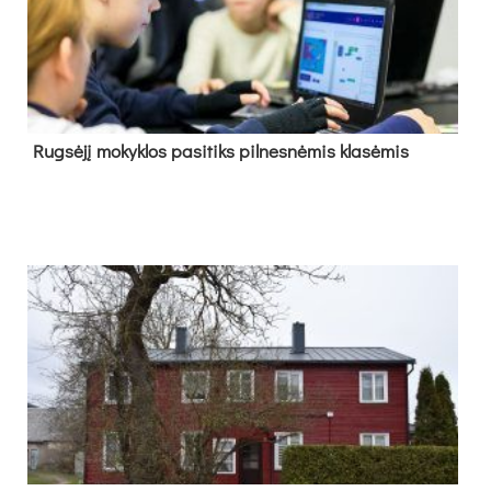
Rug­sė­jį mo­kyk­los pa­si­tiks pil­nes­nė­mis kla­sė­mis