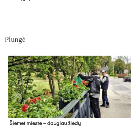
Plungė
Šie­met mies­te – dau­giau žie­dų