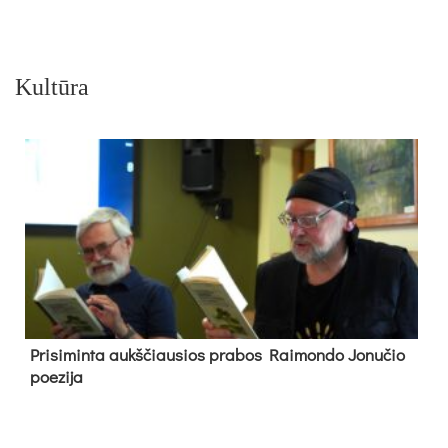
Kultūra
Pri­si­min­ta aukš­čiau­sios pra­bos Rai­mon­do Jo­nu­čio
poe­zi­ja