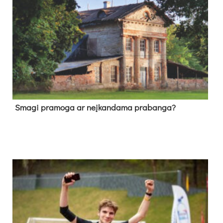
Sma­gi pra­mo­ga ar neį­kan­da­ma pra­ban­ga?