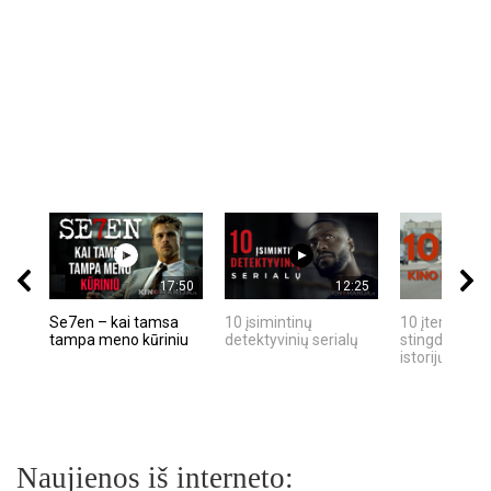
17:50
12:25
Se7en – kai tamsa
10 įsimintinų
10 įtemptų, k
tampa meno kūriniu
detektyvinių serialų
stingdančių k
istorijų
Naujienos iš interneto: