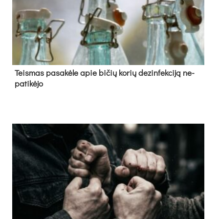
Teis­mas pa­sa­kė­le apie bi­čių ko­rių de­zin­fek­ci­ją ne­
pa­ti­kė­jo