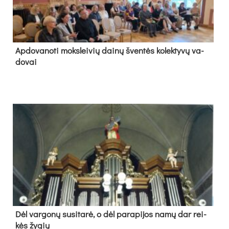
Ap­do­va­no­ti moks­lei­vių dai­nų šven­tės ko­lek­ty­vų va­
do­vai
Dėl var­go­nų su­si­ta­rė, o dėl pa­ra­pi­jos na­mų dar rei­
kės žy­gių