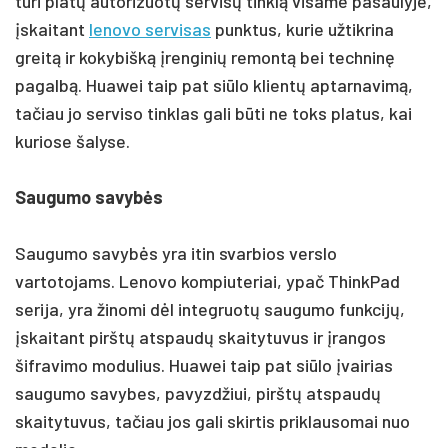
turi platų autorizuotų servisų tinklą visame pasaulyje,
įskaitant
lenovo servisas
punktus, kurie užtikrina
greitą ir kokybišką įrenginių remontą bei techninę
pagalbą. Huawei taip pat siūlo klientų aptarnavimą,
tačiau jo serviso tinklas gali būti ne toks platus, kai
kuriose šalyse.
Saugumo savybės
Saugumo savybės yra itin svarbios verslo
vartotojams. Lenovo kompiuteriai, ypač ThinkPad
serija, yra žinomi dėl integruotų saugumo funkcijų,
įskaitant pirštų atspaudų skaitytuvus ir įrangos
šifravimo modulius. Huawei taip pat siūlo įvairias
saugumo savybes, pavyzdžiui, pirštų atspaudų
skaitytuvus, tačiau jos gali skirtis priklausomai nuo