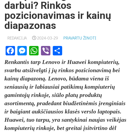
darbui? Rinkos
pozicionavimas ir kainų
diapazonas
REDAKCIJA
2024-03-29
PRAVARTU ŽINOTI
Facebook
Messenger
WhatsApp
Viber
Share
Renkantis tarp Lenovo ir Huawei kompiuterių,
svarbu atsižvelgti į jų rinkos pozicionavimą bei
kainų diapazoną. Lenovo, būdama viena iš
seniausių ir labiausiai patikimų kompiuterių
gamintojų rinkoje, siūlo platų produktų
asortimentą, pradedant biudžetinėmis įrenginiais
ir baigiant aukščiausios klasės verslo laptopais.
Huawei, tuo tarpu, yra santykinai naujas veikėjas
kompiuterių rinkoje, bet greitai įsitvirtino dėl