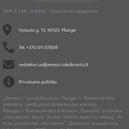
2019 © UAB „Antikva“. Visos teisės saugomos.
Vytauto g. 13, 90123 Plungė
Tel. +370 611 67608
redaktorius@zemaiciolaikrastis.lt
Privatumo politika
„Žemaitis“ yra didžiausias Plungės ir Rietavo krašto
laikraštis. Leidžiamas du kartus per savaitę.
Plungės ir Rietavo krašto laikraščio „Žemaitis“ pirmtakas
„Socialistinis kelias“ įkurtas 1948 m. lapkričio mėnesį. Po
to jis pavadintas „Kibirkštimi“. „Žemaičio“ pavadinimą