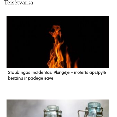
Teisėtvarka
Siau­bin­gas in­ci­den­tas Plun­gė­je – mo­te­ris ap­si­py­lė
ben­zi­nu ir pa­de­gė sa­ve