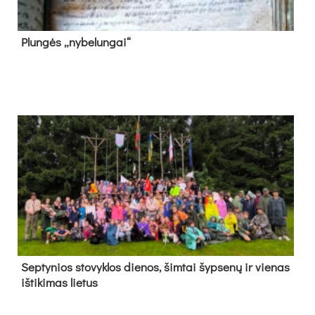
Plun­gės „ny­be­lun­gai“
Sep­ty­nios sto­vyk­los die­nos, šim­tai šyp­se­nų ir vie­nas
iš­ti­ki­mas lie­tus