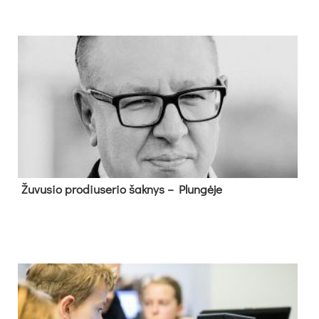
Žu­vu­sio pro­diu­se­rio šak­nys – Plun­gė­je