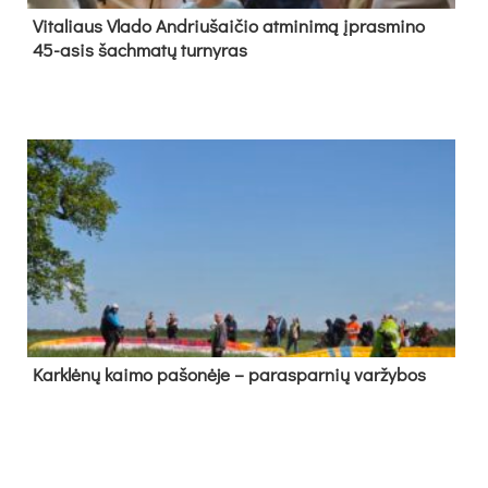
Vi­ta­liaus Vla­do And­riu­šai­čio at­mi­ni­mą įpras­mi­no
45-asis šach­ma­tų tur­ny­ras
Kark­lė­nų kai­mo pa­šo­nė­je – pa­ras­par­nių var­žy­bos