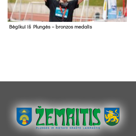
Bė­gi­kui iš Plun­gės – bron­zos me­da­lis