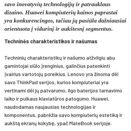
savo inovatyvių technologijų ir patrauklaus
dizaino. Huawei kompiuterių kainos paprastai
yra konkurencingos, tačiau jų pasiūla dažniausiai
orientuota į vidurinį ir aukštesnį segmentus.
Techninės charakteristikos ir našumas
Techninių charakteristikų ir našumo atžvilgiu abu
gamintojai siūlo įrenginius, galinčius patenkinti
įvairius vartotojų poreikius. Lenovo yra žinoma dėl
savo ThinkPad serijos, kurios kompiuteriai yra
vertinami dėl jų patvarumo, ilgo baterijos tarnavimo
laiko ir puikaus klaviatūros patogumo. Huawei,
naudodamas naujausias technologijas ir
komponentus, pabrėžia savo kompiuterių estetiką ir
aukštą ekranų kokybę, ypač MateBook serijoje.