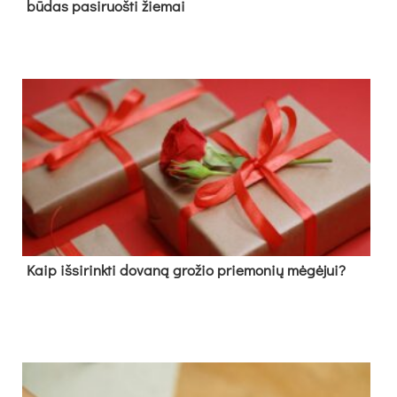
būdas pasiruošti žiemai
Kaip išsirinkti dovaną grožio priemonių mėgėjui?