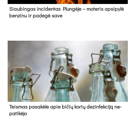
Siau­bin­gas in­ci­den­tas Plun­gė­je – mo­te­ris ap­si­py­lė
ben­zi­nu ir pa­de­gė sa­ve
Teis­mas pa­sa­kė­le apie bi­čių ko­rių de­zin­fek­ci­ją ne­
pa­ti­kė­jo