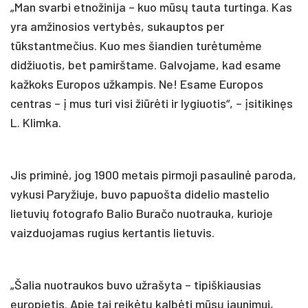
„Man svarbi etnožinija – kuo mūsų tauta turtinga. Kas
yra amžinosios vertybės, sukauptos per
tūkstantmečius. Kuo mes šiandien turėtumėme
didžiuotis, bet pamirštame. Galvojame, kad esame
kažkoks Europos užkampis. Ne! Esame Europos
centras – į mus turi visi žiūrėti ir lygiuotis“, – įsitikinęs
L. Klimka.
Jis priminė, jog 1900 metais pirmoji pasaulinė paroda,
vykusi Paryžiuje, buvo papuošta didelio mastelio
lietuvių fotografo Balio Buračo nuotrauka, kurioje
vaizduojamas rugius kertantis lietuvis.
„Šalia nuotraukos buvo užrašyta – tipiškiausias
europietis. Apie tai reikėtų kalbėti mūsų jaunimui,