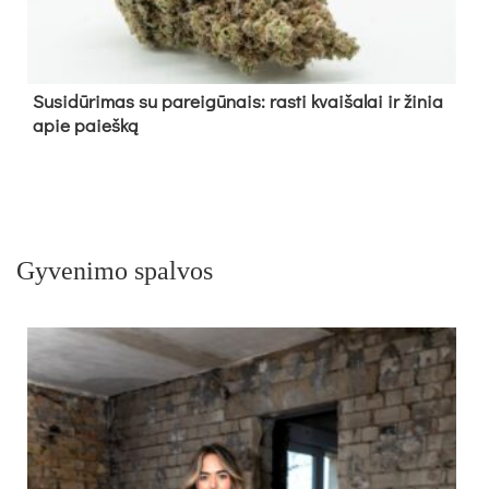
Su­si­dū­ri­mas su pa­rei­gū­nais: ras­ti kvai­ša­lai ir ži­nia
apie paieš­ką
Gyvenimo spalvos