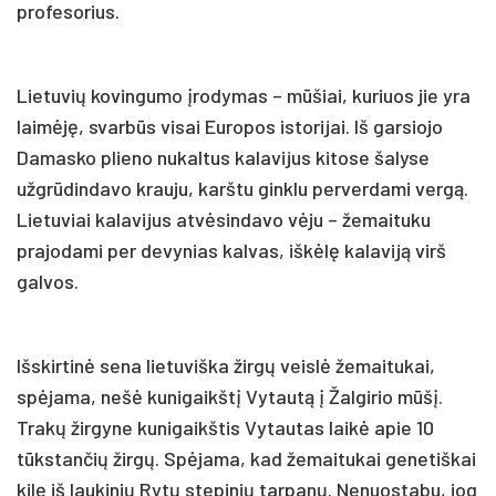
profesorius.
Lietuvių kovingumo įrodymas – mūšiai, kuriuos jie yra
laimėję, svarbūs visai Europos istorijai. Iš garsiojo
Damasko plieno nukaltus kalavijus kitose šalyse
užgrūdindavo krauju, karštu ginklu perverdami vergą.
Lietuviai kalavijus atvėsindavo vėju – žemaituku
prajodami per devynias kalvas, iškėlę kalaviją virš
galvos.
Išskirtinė sena lietuviška žirgų veislė žemaitukai,
spėjama, nešė kunigaikštį Vytautą į Žalgirio mūšį.
Trakų žirgyne kunigaikštis Vytautas laikė apie 10
tūkstančių žirgų. Spėjama, kad žemaitukai genetiškai
kilę iš laukinių Rytų stepinių tarpanų. Nenuostabu, jog