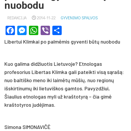
nuobodu
REDAKCIJA
2014-11-22
GYVENIMO SPALVOS
Facebook
Messenger
WhatsApp
Viber
Share
Libertui Klimkai po palmėmis gyventi būtų nuobodu
Kuo galima didžiuotis Lietuvoje? Etnologas
profesorius Libertas Klimka gali pateikti visą sąrašą:
nuo baltiško meno iki laimėtų mūšių, nuo regionų
išskirtinumų iki lietuviškos gamtos. Pavyzdžiui,
Šiaulius etnologas myli už kraštotyrą – čia gimė
kraštotyros judėjimas.
Simona SIMONAVIČĖ