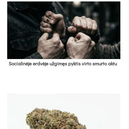
So­cia­li­nė­je erd­vė­je už­gi­męs pyk­tis vir­to smur­to ak­tu