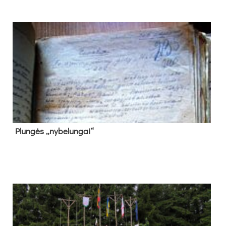
Plun­gės „ny­be­lun­gai“