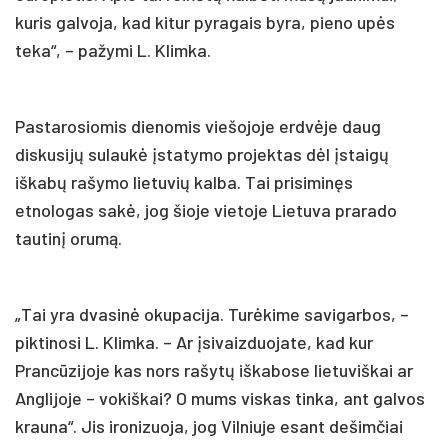
kuris galvoja, kad kitur pyragais byra, pieno upės
teka“, – pažymi L. Klimka.
Pastarosiomis dienomis viešojoje erdvėje daug
diskusijų sulaukė įstatymo projektas dėl įstaigų
iškabų rašymo lietuvių kalba. Tai prisiminęs
etnologas sakė, jog šioje vietoje Lietuva prarado
tautinį orumą.
„Tai yra dvasinė okupacija. Turėkime savigarbos, –
piktinosi L. Klimka. – Ar įsivaizduojate, kad kur
Prancūzijoje kas nors rašytų iškabose lietuviškai ar
Anglijoje – vokiškai? O mums viskas tinka, ant galvos
krauna“. Jis ironizuoja, jog Vilniuje esant dešimčiai