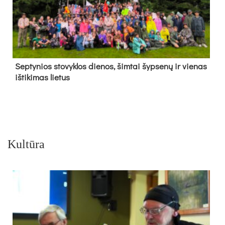
Sep­ty­nios sto­vyk­los die­nos, šim­tai šyp­se­nų ir vie­nas
iš­ti­ki­mas lie­tus
Kultūra