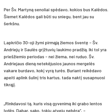
Per Šv. Martyną senoliai spėdavo, kokios bus Kalėdos.
Šiemet Kalėdos gali būti su sniegu, bent jau su
šerkšnu.
Lapkričio 30-oji žymi pirmąją žiemos šventę – Šv.
Andriejų ir Saulės grįžtuvių laukimo pradžią. Iki tol yra
priešžiemio periodas – nei žiema, nei ruduo. Šv.
Andriejaus dieną netekėjusios jaunos mergelės
vakare burdavo, kokį vyrą turės. Buriant reikėdavo
apeiti aplink šulinį tris kartus, tada naktį susapnuosi
tikrąjį.
„Rinkdavosi tą, kuris visą gyvenimą iki grabo lentos
lydės. Dabar, sako, tokių atvejų nebėra“, –