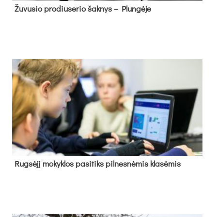
Žu­vu­sio pro­diu­se­rio šak­nys – Plun­gė­je
Rug­sė­jį mo­kyk­los pa­si­tiks pil­nes­nė­mis kla­sė­mis