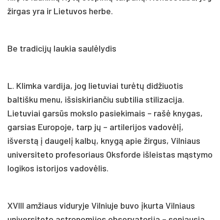
žirgas yra ir Lietuvos herbe.
Be tradicijų laukia saulėlydis
L. Klimka vardija, jog lietuviai turėtų didžiuotis
baltišku menu, išsiskiriančiu subtilia stilizacija.
Lietuviai garsūs mokslo pasiekimais – rašė knygas,
garsias Europoje, tarp jų – artilerijos vadovėlį,
išverstą į daugelį kalbų, knygą apie žirgus, Vilniaus
universiteto profesoriaus Oksforde išleistas mąstymo
logikos istorijos vadovėlis.
XVIII amžiaus viduryje Vilniuje buvo įkurta Vilniaus
universiteto astronomijos observatorija – seniausia