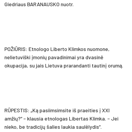
Giedriaus BARANAUSKO nuotr.
POŽIŪRIS: Etnologo Liberto Klimkos nuomone,
nelietuviški įmonių pavadinimai yra dvasinė
okupacija, su jais Lietuva prarandanti tautinį orumą.
RŪPESTIS: „Ką pasiimsimsite iš praeities į XXI
amžių?“ – klausia etnologas Libertas Klimka. – Jei
nieko, be tradicijų šalies laukia saulėlydis“.