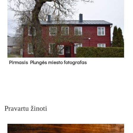
Pir­ma­sis Plun­gės mies­to fo­tog­ra­fas
Pravartu žinoti