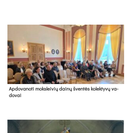
Ap­do­va­no­ti moks­lei­vių dai­nų šven­tės ko­lek­ty­vų va­
do­vai