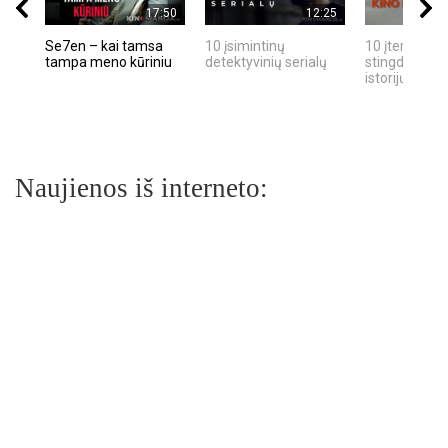
17:50
12:25
Se7en – kai tamsa
10 įsimintinų
10 įtemptų, k
tampa meno kūriniu
detektyvinių serialų
stingdančių k
istorijų
Naujienos iš interneto: