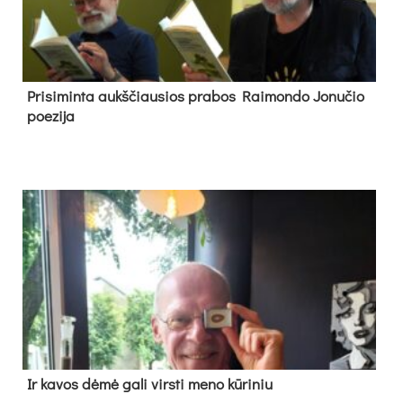
Pri­si­min­ta aukš­čiau­sios pra­bos Rai­mon­do Jo­nu­čio
poe­zi­ja
Ir ka­vos dė­mė ga­li virs­ti me­no kū­ri­niu