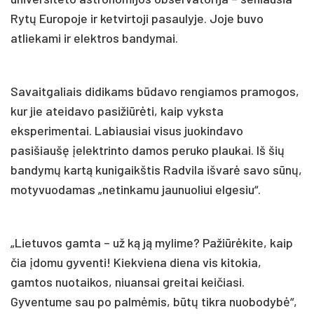
Rytų Europoje ir ketvirtoji pasaulyje. Joje buvo
atliekami ir elektros bandymai.
Savaitgaliais didikams būdavo rengiamos pramogos,
kur jie ateidavo pasižiūrėti, kaip vyksta
eksperimentai. Labiausiai visus juokindavo
pasišiaušę įelektrinto damos peruko plaukai. Iš šių
bandymų kartą kunigaikštis Radvila išvarė savo sūnų,
motyvuodamas „netinkamu jaunuoliui elgesiu“.
„Lietuvos gamta – už ką ją mylime? Pažiūrėkite, kaip
čia įdomu gyventi! Kiekviena diena vis kitokia,
gamtos nuotaikos, niuansai greitai keičiasi.
Gyventume sau po palmėmis, būtų tikra nuobodybė“,