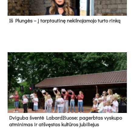
Iš Plungės – į tarptautinę nekilnojamojo turto rinką
Dvi­gu­ba šven­tė La­bar­džiuo­se: pa­gerb­tas vys­ku­po
at­mi­ni­mas ir at­švęs­tas kul­tū­ros ju­bi­lie­jus