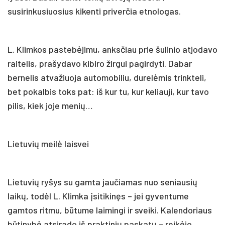
susirinkusiuosius kikenti priverčia etnologas.
L. Klimkos pastebėjimu, anksčiau prie šulinio atjodavo
raitelis, prašydavo kibiro žirgui pagirdyti. Dabar
bernelis atvažiuoja automobiliu, durelėmis trinkteli,
bet pokalbis toks pat: iš kur tu, kur keliauji, kur tavo
pilis, kiek joje menių…
Lietuvių meilė laisvei
Lietuvių ryšys su gamta jaučiamas nuo seniausių
laikų, todėl L. Klimka įsitikinęs – jei gyventume
gamtos ritmu, būtume laimingi ir sveiki. Kalendoriaus
būtinybė atsirado iš praktinių paskatų – reikėjo