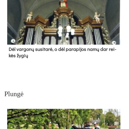
Dėl var­go­nų su­si­ta­rė, o dėl pa­ra­pi­jos na­mų dar rei­
kės žy­gių
Plungė