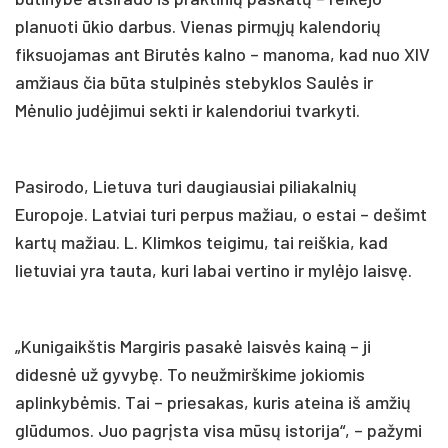
planuoti ūkio darbus. Vienas pirmųjų kalendorių
fiksuojamas ant Birutės kalno – manoma, kad nuo XIV
amžiaus čia būta stulpinės stebyklos Saulės ir
Mėnulio judėjimui sekti ir kalendoriui tvarkyti.
Pasirodo, Lietuva turi daugiausiai piliakalnių
Europoje. Latviai turi perpus mažiau, o estai – dešimt
kartų mažiau. L. Klimkos teigimu, tai reiškia, kad
lietuviai yra tauta, kuri labai vertino ir mylėjo laisvę.
„Kunigaikštis Margiris pasakė laisvės kainą – ji
didesnė už gyvybę. To neužmirškime jokiomis
aplinkybėmis. Tai – priesakas, kuris ateina iš amžių
glūdumos. Juo pagrįsta visa mūsų istorija“, – pažymi