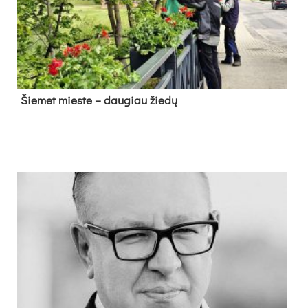
Šie­met mies­te – dau­giau žie­dų