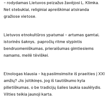
– rodydamas Lietuvos peizažus žavėjosi L. Klimka.
Net stebuklai, religiniai apreiškimai atsiranda
gražiose vietose.
Lietuvos etnokultūros ypatumai – artumas gamtai,
istorinės šaknys, papročių ritme slypintis
bendruomeniškumas, prieraišumas gimtiesiems
namams, meilė tėviškei.
Etnologas klausia – ką pasiimsimsite iš praeities į XXI
amžių? Jis įsitikinęs, jog iš tautiškumo kyla
pilietiškumas, o be tradicijų šalies laukia saulėlydis.
Vilties teikia jaunoji karta.