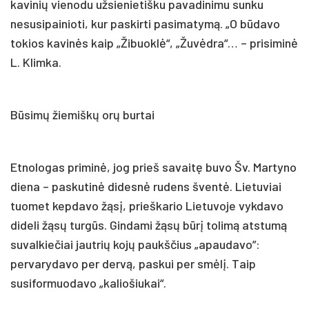
kavinių vienodu užsienietišku pavadinimu sunku
nesusipainioti, kur paskirti pasimatymą. „O būdavo
tokios kavinės kaip „Žibuoklė“, „Žuvėdra“… – prisiminė
L. Klimka.
Būsimų žiemiškų orų burtai
Etnologas priminė, jog prieš savaitę buvo Šv. Martyno
diena – paskutinė didesnė rudens šventė. Lietuviai
tuomet kepdavo žąsį, prieškario Lietuvoje vykdavo
dideli žąsų turgūs. Gindami žąsų būrį tolimą atstumą
suvalkiečiai jautrių kojų paukščius „apaudavo”:
pervarydavo per dervą, paskui per smėlį. Taip
susiformuodavo „kaliošiukai“.