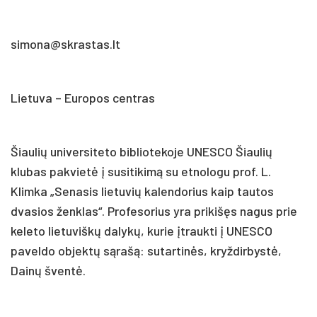
simona@skrastas.lt
Lietuva – Europos centras
Šiaulių universiteto bibliotekoje UNESCO Šiaulių
klubas pakvietė į susitikimą su etnologu prof. L.
Klimka „Senasis lietuvių kalendorius kaip tautos
dvasios ženklas“. Profesorius yra prikišęs nagus prie
keleto lietuviškų dalykų, kurie įtraukti į UNESCO
paveldo objektų sąrašą: sutartinės, kryždirbystė,
Dainų šventė.