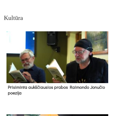
Kultūra
Pri­si­min­ta aukš­čiau­sios pra­bos Rai­mon­do Jo­nu­čio
poe­zi­ja