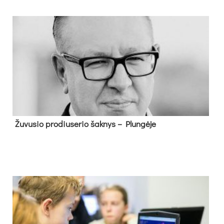
Žu­vu­sio pro­diu­se­rio šak­nys – Plun­gė­je