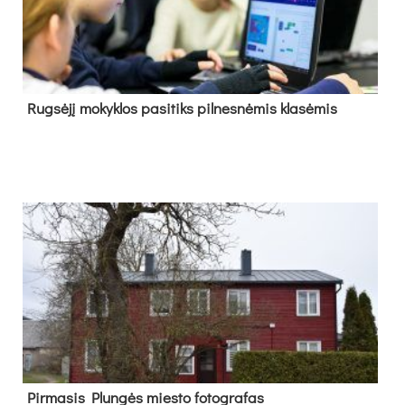
Rug­sė­jį mo­kyk­los pa­si­tiks pil­nes­nė­mis kla­sė­mis
Pir­ma­sis Plun­gės mies­to fo­tog­ra­fas