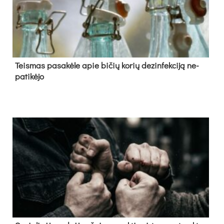
Teis­mas pa­sa­kė­le apie bi­čių ko­rių de­zin­fek­ci­ją ne­
pa­ti­kė­jo