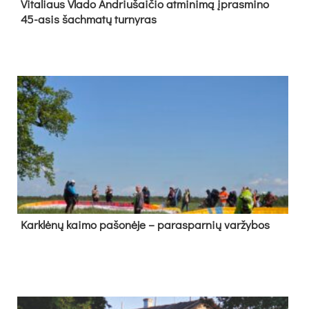
Vi­ta­liaus Vla­do And­riu­šai­čio at­mi­ni­mą įpras­mi­no
45-asis šach­ma­tų tur­ny­ras
Kark­lė­nų kai­mo pa­šo­nė­je – pa­ras­par­nių var­žy­bos