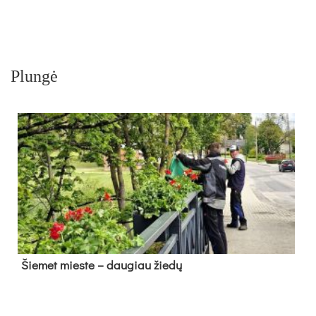
Plungė
Šie­met mies­te – dau­giau žie­dų