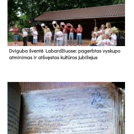
Dvi­gu­ba šven­tė La­bar­džiuo­se: pa­gerb­tas vys­ku­po
at­mi­ni­mas ir at­švęs­tas kul­tū­ros ju­bi­lie­jus