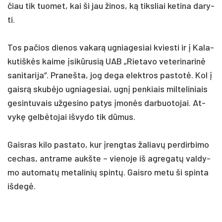
čiau tik tuo­met, kai ši jau ži­nos, ką tiks­liai ke­ti­na da­ry­
ti.
Tos pa­čios die­nos va­karą ug­nia­ge­siai kvies­ti ir į Ka­la­
ku­tiškės kai­me įsikū­ru­sią UAB „Rie­ta­vo ve­te­ri­na­rinė
sa­ni­ta­ri­ja“. Pra­neš­ta, jog de­ga elekt­ros pa­stotė. Kol į
gaisrą skubė­jo ug­nia­ge­siai, ugnį pen­kiais mil­te­li­niais
ge­sin­tu­vais už­ge­si­no pa­tys įmonės dar­buo­to­jai. At­
vykę gelbė­to­jai iš­vy­do tik dūmus.
Gais­ras ki­lo pa­sta­to, kur įreng­tas ža­liavų per­dir­bi­mo
ce­chas, ant­ra­me aukš­te – vie­no­je iš ag­re­gatų val­dy­
mo au­to­matų me­ta­li­nių spintų. Gais­ro me­tu ši spin­ta
iš­degė.