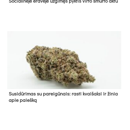
So­cia­li­nė­je erd­vė­je už­gi­męs pyk­tis vir­to smur­to ak­tu
Su­si­dū­ri­mas su pa­rei­gū­nais: ras­ti kvai­ša­lai ir ži­nia
apie paieš­ką