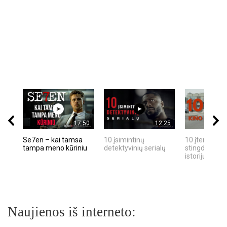
17:50
12:25
Se7en – kai tamsa
10 įsimintinų
10 įtemptų, k
tampa meno kūriniu
detektyvinių serialų
stingdančių k
istorijų
Naujienos iš interneto: