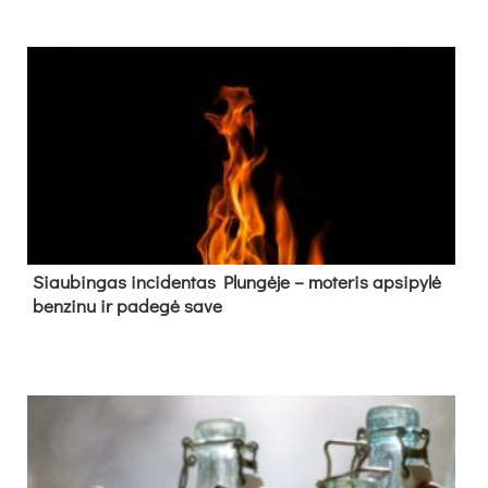
Siau­bin­gas in­ci­den­tas Plun­gė­je – mo­te­ris ap­si­py­lė
ben­zi­nu ir pa­de­gė sa­ve