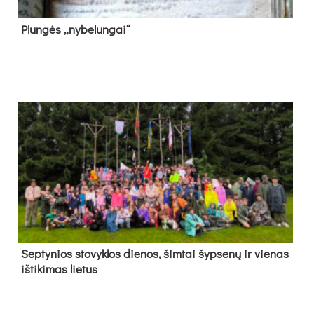
Plun­gės „ny­be­lun­gai“
Sep­ty­nios sto­vyk­los die­nos, šim­tai šyp­se­nų ir vie­nas
iš­ti­ki­mas lie­tus