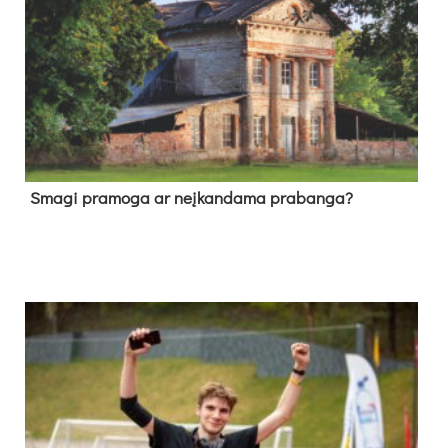
Sma­gi pra­mo­ga ar neį­kan­da­ma pra­ban­ga?