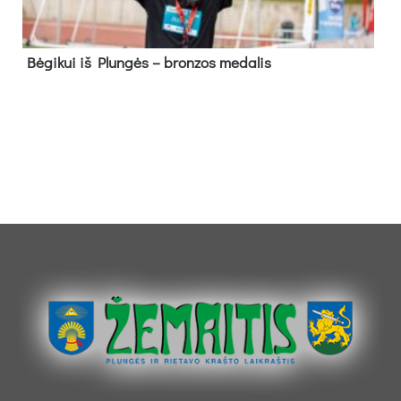
Bė­gi­kui iš Plun­gės – bron­zos me­da­lis