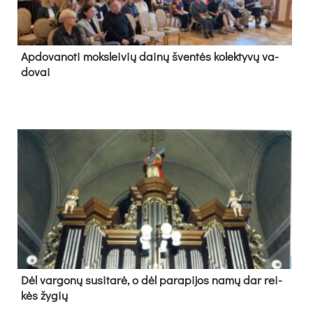
Ap­do­va­no­ti moks­lei­vių dai­nų šven­tės ko­lek­ty­vų va­
do­vai
Dėl var­go­nų su­si­ta­rė, o dėl pa­ra­pi­jos na­mų dar rei­
kės žy­gių