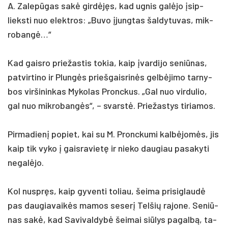
A. Za­lepū­gas sakė girdėjęs, kad ug­nis galė­jo įsip­
lieks­ti nuo elekt­ros: „Bu­vo įjung­tas šal­dy­tu­vas, mik­
ro­bangė…“
Kad gais­ro prie­žas­tis to­kia, kaip įvar­di­jo se­niū­nas,
pa­tvir­ti­no ir Plungės prie­šgais­rinės gelbė­ji­mo tar­ny­
bos vir­ši­nin­kas My­ko­las Pronc­kus. „Gal nuo vir­du­lio,
gal nuo mik­ro­bangės“, – svarstė. Prie­žas­tys ti­ria­mos.
Pir­ma­dienį po­piet, kai su M. Pronc­ku­mi kalbė­jomės, jis
kaip tik vy­ko į gais­ra­vietę ir nie­ko dau­giau pa­sa­ky­ti
ne­galė­jo.
Kol nu­spręs, kaip gy­ven­ti to­liau, šei­ma pri­si­glaudė
pas dau­gia­vaikės ma­mos se­serį Tel­šių ra­jo­ne. Se­niū­
nas sakė, kad Sa­vi­val­dybė šei­mai siū­lys pa­galbą, ta­