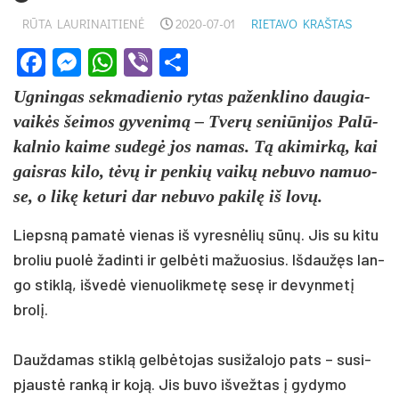
RŪTA LAURINAITIENĖ
2020-07-01
RIETAVO KRAŠTAS
Facebook
Messenger
WhatsApp
Viber
Share
Ug­nin­gas sek­ma­die­nio ry­tas pa­ženk­li­no dau­gia­
vaikės šei­mos gy­ve­ni­mą – Tverų se­niū­ni­jos Palū­
kal­nio kai­me su­degė jos na­mas. Tą aki­mirką, kai
gais­ras ki­lo, tėvų ir penkių vaikų ne­bu­vo na­muo­
se, o likę keturi dar ne­bu­vo pa­kilę iš lovų.
Liepsną pa­matė vie­nas iš vy­resnė­lių sūnų. Jis su kitu
broliu puolė ža­din­ti ir gelbė­ti ma­žuo­sius. Iš­daužęs lan­
go stiklą, iš­vedė vie­nuo­lik­metę sesę ir de­vyn­metį
brolį.
Dauž­da­mas stiklą gelbė­to­jas su­si­ža­lo­jo pa­ts – su­si­
pjaustė ranką ir koją. Jis bu­vo iš­vež­tas į gy­dy­mo