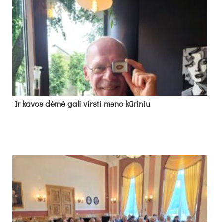
Ir ka­vos dė­mė ga­li virs­ti me­no kū­ri­niu