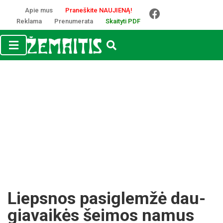
Apie mus
Praneškite NAUJIENĄ!
Reklama
Prenumerata
Skaityti PDF
Lieps­nos pa­si­glemžė dau­
gia­vaikės šei­mos na­mus