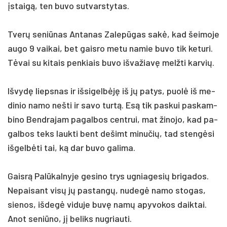
įstaigą, ten buvo su­tvars­ty­tas.
Tverų se­niū­nas An­ta­nas Za­lepū­gas sakė, kad šei­mo­je
au­go 9 vai­kai, bet gais­ro me­tu namie bu­vo tik keturi.
Tėvai su kitais penkiais bu­vo iš­va­žiavę melžti karvių.
Iš­vydę lieps­nas ir iš­si­gelbėję iš jų pa­tys, puolė iš me­
di­nio na­mo ne­šti ir sa­vo turtą. Esą tik pa­skui pa­skam­
bi­no Bend­ra­jam pa­gal­bos cent­rui, mat ži­no­jo, kad pa­
gal­bos teks lauk­ti bent de­šimt mi­nu­čių, tad stengė­si
iš­gelbė­ti tai, ką dar bu­vo ga­li­ma.
Gaisrą Palū­kal­ny­je ge­si­no trys ug­nia­ge­sių bri­ga­dos.
Ne­pai­sant visų jų pa­stangų, nu­degė na­mo sto­gas,
sie­nos, iš­degė vi­du­je buvę namų apy­vo­kos daik­tai.
Anot se­niū­no, jį be­liks nu­griau­ti.