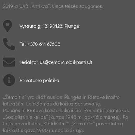
2019 © UAB „Antikva“. Visos teisės saugomos.
Vytauto g. 13, 90123 Plungė
Tel. +370 611 67608
redaktorius@zemaiciolaikrastis.lt
Privatumo politika
„Žemaitis“ yra didžiausias Plungės ir Rietavo krašto
laikraštis. Leidžiamas du kartus per savaitę.
Plungės ir Rietavo krašto laikraščio „Žemaitis“ pirmtakas
„Socialistinis kelias“ įkurtas 1948 m. lapkričio mėnesį. Po
to jis pavadintas „Kibirkštimi“. „Žemaičio“ pavadinimą
laikraštis gavo 1990 m. spalio 3-iąją.