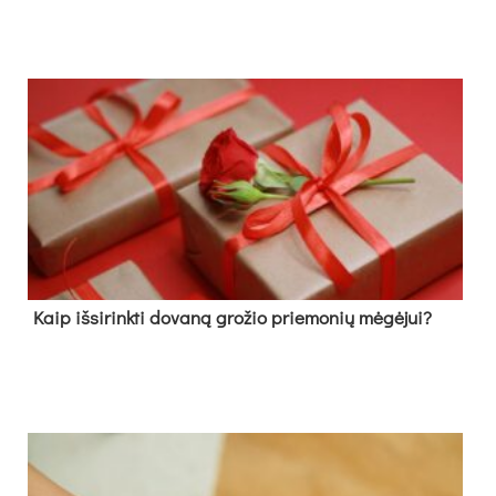
Kaip išsirinkti dovaną grožio priemonių mėgėjui?