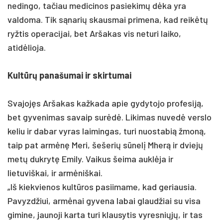
nedingo, tačiau medicinos pasiekimų dėka yra
valdoma. Tik sąnarių skausmai primena, kad reikėtų
ryžtis operacijai, bet Aršakas vis neturi laiko,
atidėlioja.
Kultūrų panašumai ir skirtumai
Svajojęs Aršakas kažkada apie gydytojo profesiją,
bet gyvenimas savaip surėdė. Likimas nuvedė verslo
keliu ir dabar vyras laimingas, turi nuostabią žmoną,
taip pat armėnę Meri, šešerių sūnelį Mherą ir dviejų
metų dukrytę Emily. Vaikus šeima auklėja ir
lietuviškai, ir armėniškai.
„Iš kiekvienos kultūros pasiimame, kad geriausia.
Pavyzdžiui, armėnai gyvena labai glaudžiai su visa
gimine, jaunoji karta turi klausytis vyresniųjų, ir tas