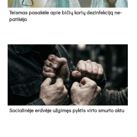
Teis­mas pa­sa­kė­le apie bi­čių ko­rių de­zin­fek­ci­ją ne­
pa­ti­kė­jo
So­cia­li­nė­je erd­vė­je už­gi­męs pyk­tis vir­to smur­to ak­tu