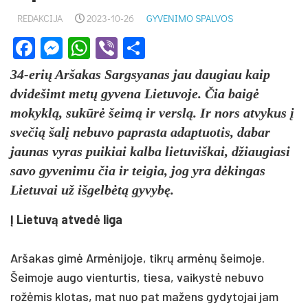
REDAKCIJA
2023-10-26
GYVENIMO SPALVOS
Facebook
Messenger
WhatsApp
Viber
Share
34-erių Aršakas Sargsyanas jau daugiau kaip
dvidešimt metų gyvena Lietuvoje. Čia baigė
mokyklą, sukūrė šeimą ir verslą. Ir nors atvykus į
svečią šalį nebuvo paprasta adaptuotis, dabar
jaunas vyras puikiai kalba lietuviškai, džiaugiasi
savo gyvenimu čia ir teigia, jog yra dėkingas
Lietuvai už išgelbėtą gyvybę.
Į Lietuvą atvedė liga
Aršakas gimė Armėnijoje, tikrų armėnų šeimoje.
Šeimoje augo vienturtis, tiesa, vaikystė nebuvo
rožėmis klotas, mat nuo pat mažens gydytojai jam