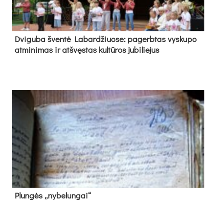
Dvi­gu­ba šven­tė La­bar­džiuo­se: pa­gerb­tas vys­ku­po
at­mi­ni­mas ir at­švęs­tas kul­tū­ros ju­bi­lie­jus
Plun­gės „ny­be­lun­gai“