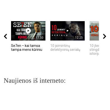
17:50
12:25
Se7en – kai tamsa
10 įsimintinų
10 įtemptų, k
tampa meno kūriniu
detektyvinių serialų
stingdančių k
istorijų
Naujienos iš interneto: