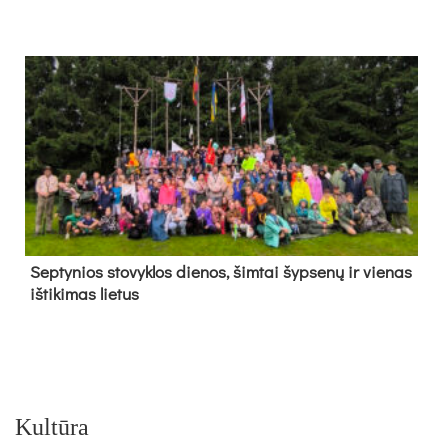
Sep­ty­nios sto­vyk­los die­nos, šim­tai šyp­se­nų ir vie­nas
iš­ti­ki­mas lie­tus
Kultūra