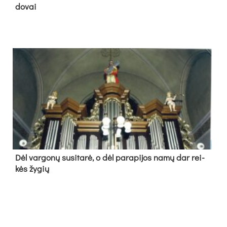
do­vai
Dėl var­go­nų su­si­ta­rė, o dėl pa­ra­pi­jos na­mų dar rei­
kės žy­gių