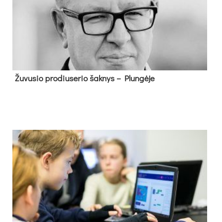
Žu­vu­sio pro­diu­se­rio šak­nys – Plun­gė­je