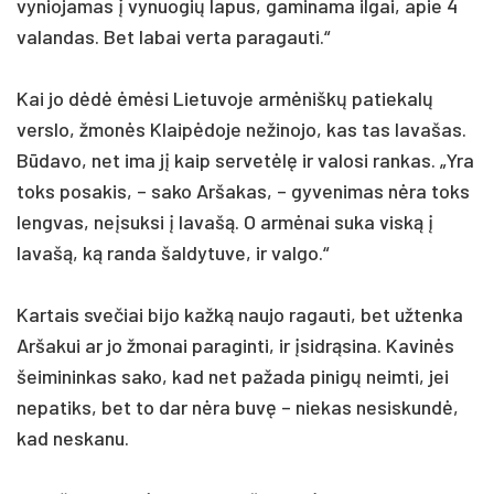
vyniojamas į vynuogių lapus, gaminama ilgai, apie 4
valandas. Bet labai verta paragauti.“
Kai jo dėdė ėmėsi Lietuvoje armėniškų patiekalų
verslo, žmonės Klaipėdoje nežinojo, kas tas lavašas.
Būdavo, net ima jį kaip servetėlę ir valosi rankas. „Yra
toks posakis, – sako Aršakas, – gyvenimas nėra toks
lengvas, neįsuksi į lavašą. O armėnai suka viską į
lavašą, ką randa šaldytuve, ir valgo.“
Kartais svečiai bijo kažką naujo ragauti, bet užtenka
Aršakui ar jo žmonai paraginti, ir įsidrąsina. Kavinės
šeimininkas sako, kad net pažada pinigų neimti, jei
nepatiks, bet to dar nėra buvę – niekas nesiskundė,
kad neskanu.