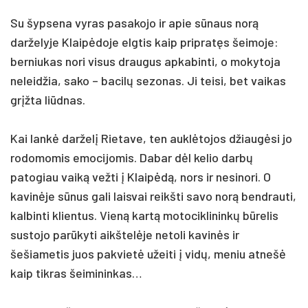
Su šypsena vyras pasakojo ir apie sūnaus norą
darželyje Klaipėdoje elgtis kaip pripratęs šeimoje:
berniukas nori visus draugus apkabinti, o mokytoja
neleidžia, sako – bacilų sezonas. Ji teisi, bet vaikas
grįžta liūdnas.
Kai lankė darželį Rietave, ten auklėtojos džiaugėsi jo
rodomomis emocijomis. Dabar dėl kelio darbų
patogiau vaiką vežti į Klaipėdą, nors ir nesinori. O
kavinėje sūnus gali laisvai reikšti savo norą bendrauti,
kalbinti klientus. Vieną kartą motociklininkų būrelis
sustojo parūkyti aikštelėje netoli kavinės ir
šešiametis juos pakvietė užeiti į vidų, meniu atnešė
kaip tikras šeimininkas…