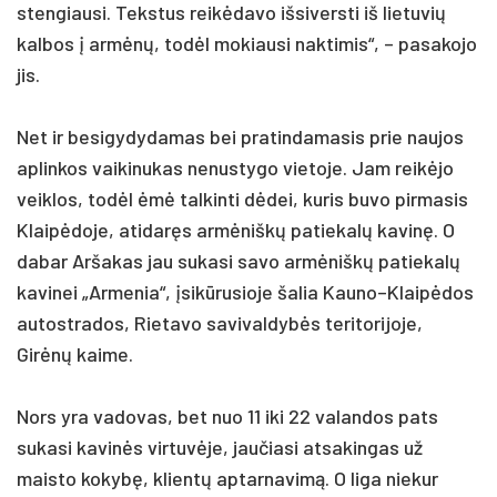
stengiausi. Tekstus reikėdavo išsiversti iš lietuvių
kalbos į armėnų, todėl mokiausi naktimis“, – pasakojo
jis.
Net ir besigydydamas bei pratindamasis prie naujos
aplinkos vaikinukas nenustygo vietoje. Jam reikėjo
veiklos, todėl ėmė talkinti dėdei, kuris buvo pirmasis
Klaipėdoje, atidaręs armėniškų patiekalų kavinę. O
dabar Aršakas jau sukasi savo armėniškų patiekalų
kavinei „Armenia“, įsikūrusioje šalia Kauno–Klaipėdos
autostrados, Rietavo savivaldybės teritorijoje,
Girėnų kaime.
Nors yra vadovas, bet nuo 11 iki 22 valandos pats
sukasi kavinės virtuvėje, jaučiasi atsakingas už
maisto kokybę, klientų aptarnavimą. O liga niekur