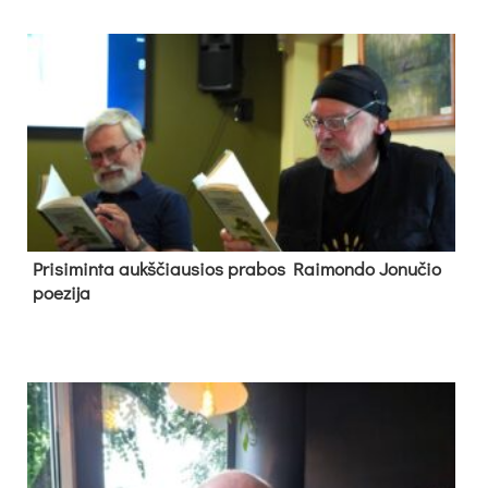
Pri­si­min­ta aukš­čiau­sios pra­bos Rai­mon­do Jo­nu­čio
poe­zi­ja