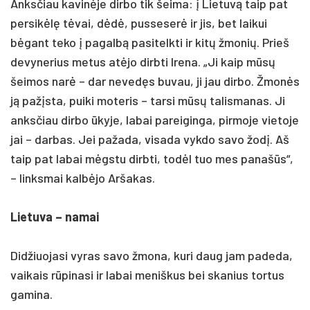
Anksčiau kavinėje dirbo tik šeima: į Lietuvą taip pat
persikėlę tėvai, dėdė, pusseserė ir jis, bet laikui
bėgant teko į pagalbą pasitelkti ir kitų žmonių. Prieš
devynerius metus atėjo dirbti Irena. „Ji kaip mūsų
šeimos narė – dar nevedęs buvau, ji jau dirbo. Žmonės
ją pažįsta, puiki moteris – tarsi mūsų talismanas. Ji
anksčiau dirbo ūkyje, labai pareiginga, pirmoje vietoje
jai – darbas. Jei pažada, visada vykdo savo žodį. Aš
taip pat labai mėgstu dirbti, todėl tuo mes panašūs“,
– linksmai kalbėjo Aršakas.
Lietuva – namai
Didžiuojasi vyras savo žmona, kuri daug jam padeda,
vaikais rūpinasi ir labai meniškus bei skanius tortus
gamina.