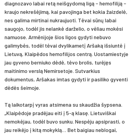
diagnozavo labai retą neišgydomą ligą – hemofiliją –
kraujo nekrešėjimą, kai pavojinga bet kokia žaizdelė,
nes galima mirtinai nukraujuoti. Tėvai sūnų labai
saugojo, todėl jis nelankė darželio, o vėliau mokėsi
namuose. Armėnijoje šios ligos gydyti nebuvo
galimybės, todėl tėvai dvylikametį Aršaką išsiuntė į
Lietuvą, Klaipėdos hemofilijos centrą. Uostamiestyje
jau gyveno berniuko dėdė, tėvo brolis, turėjęs
maitinimo verslą Nemirsetoje. Sutvarkius
dokumentus, Aršakas imtas gydyti ir pasiliko gyventi
dėdės šeimoje.
Tą laikotarpį vyras atsimena su skaudžia šypsena.
„Klaipėdoje pradėjau eiti į 5-ą klasę. Lietuviškai
nemokėjau, todėl buvo sunku. Nespėju apsiprasti, o
jau reikėjo į kitą mokyklą… Bet baigiau neblogai,