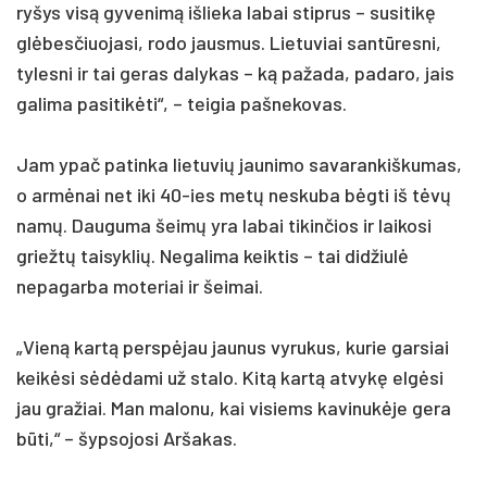
ryšys visą gyvenimą išlieka labai stiprus – susitikę
glėbesčiuojasi, rodo jausmus. Lietuviai santūresni,
tylesni ir tai geras dalykas – ką pažada, padaro, jais
galima pasitikėti“, – teigia pašnekovas.
Jam ypač patinka lietuvių jaunimo savarankiškumas,
o armėnai net iki 40-ies metų neskuba bėgti iš tėvų
namų. Dauguma šeimų yra labai tikinčios ir laikosi
griežtų taisyklių. Negalima keiktis – tai didžiulė
nepagarba moteriai ir šeimai.
„Vieną kartą perspėjau jaunus vyrukus, kurie garsiai
keikėsi sėdėdami už stalo. Kitą kartą atvykę elgėsi
jau gražiai. Man malonu, kai visiems kavinukėje gera
būti,“ – šypsojosi Aršakas.