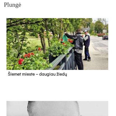
Plungė
Šie­met mies­te – dau­giau žie­dų