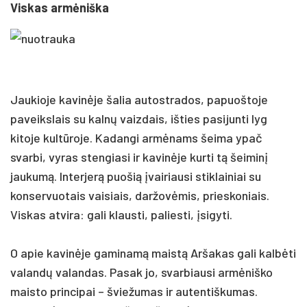
Viskas armėniška
Jaukioje kavinėje šalia autostrados, papuoštoje
paveikslais su kalnų vaizdais, išties pasijunti lyg
kitoje kultūroje. Kadangi armėnams šeima ypač
svarbi, vyras stengiasi ir kavinėje kurti tą šeiminį
jaukumą. Interjerą puošią įvairiausi stiklainiai su
konservuotais vaisiais, daržovėmis, prieskoniais.
Viskas atvira: gali klausti, paliesti, įsigyti.
O apie kavinėje gaminamą maistą Aršakas gali kalbėti
valandų valandas. Pasak jo, svarbiausi armėniško
maisto principai – šviežumas ir autentiškumas.