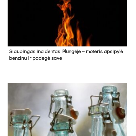
Siau­bin­gas in­ci­den­tas Plun­gė­je – mo­te­ris ap­si­py­lė
ben­zi­nu ir pa­de­gė sa­ve