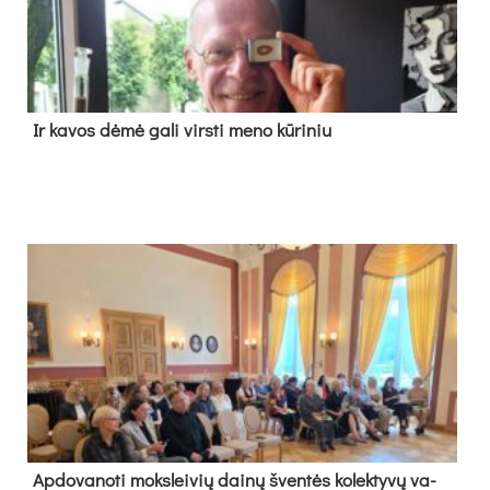
Ir ka­vos dė­mė ga­li virs­ti me­no kū­ri­niu
Ap­do­va­no­ti moks­lei­vių dai­nų šven­tės ko­lek­ty­vų va­