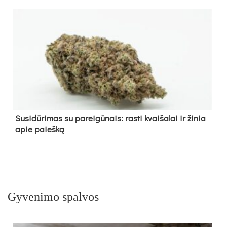
Su­si­dū­ri­mas su pa­rei­gū­nais: ras­ti kvai­ša­lai ir ži­nia
apie paieš­ką
Gyvenimo spalvos