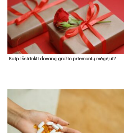
Kaip išsirinkti dovaną grožio priemonių mėgėjui?