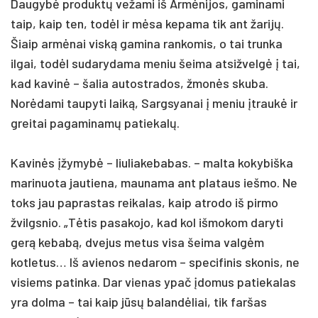
Daugybė produktų vežami iš Armėnijos, gaminami
taip, kaip ten, todėl ir mėsa kepama tik ant žarijų.
Šiaip armėnai viską gamina rankomis, o tai trunka
ilgai, todėl sudarydama meniu šeima atsižvelgė į tai,
kad kavinė – šalia autostrados, žmonės skuba.
Norėdami taupyti laiką, Sargsyanai į meniu įtraukė ir
greitai pagaminamų patiekalų.
Kavinės įžymybė – liuliakebabas. – malta kokybiška
marinuota jautiena, maunama ant plataus iešmo. Ne
toks jau paprastas reikalas, kaip atrodo iš pirmo
žvilgsnio. „Tėtis pasakojo, kad kol išmokom daryti
gerą kebabą, dvejus metus visa šeima valgėm
kotletus… Iš avienos nedarom – specifinis skonis, ne
visiems patinka. Dar vienas ypač įdomus patiekalas
yra dolma – tai kaip jūsų balandėliai, tik faršas