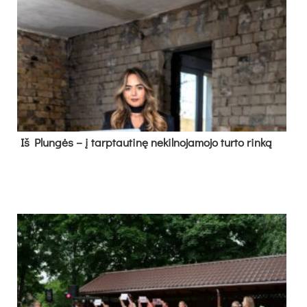
Iš Plungės – į tarptautinę nekilnojamojo turto rinką