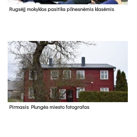
Rug­sė­jį mo­kyk­los pa­si­tiks pil­nes­nė­mis kla­sė­mis
Pir­ma­sis Plun­gės mies­to fo­tog­ra­fas