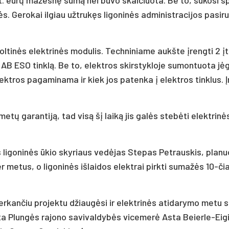
Ge­ro­kai il­giau už­tru­kęs li­go­ni­nės ad­mi­nist­ra­ci­jos pa­si­ru
­ti­nės elekt­ri­nės mo­du­lis. Tech­ni­nia­me aukš­te įreng­ti 2 
ta į AB ESO tink­lą. Be to, elekt­ros skirs­tyk­lo­je su­mon­tuo­ta jė
lekt­ros pa­ga­mi­na­ma ir kiek jos pa­ten­ka į elekt­ros tink­lus.
­tų ga­ran­ti­ją, tad vi­są šį lai­ką jis ga­lės ste­bė­ti elekt­ri­n
s li­go­ni­nės ūkio sky­riaus ve­dė­jas Ste­pas Pet­raus­kis, pla­nu
­tus, o li­go­ni­nės iš­lai­dos elekt­rai pirk­ti su­ma­žės 10-či
­per­kan­čiu pro­jek­tu džiau­gė­si ir elekt­ri­nės ati­da­ry­mo me­tu 
­ta Plun­gės ra­jo­no sa­vi­val­dy­bės vi­ce­me­rė As­ta Beier­le-Ei­g