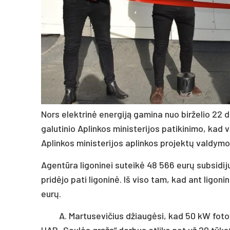
Nors elekt­ri­nė ener­gi­ją ga­mi­na nuo bir­že­lio 22 d
ga­lu­ti­nio Ap­lin­kos mi­nis­te­ri­jos pa­ti­ki­ni­mo, k
Ap­lin­kos mi­nis­te­ri­jos ap­lin­kos pro­jek­tų val­dy­
Agen­tū­ra li­go­ni­nei su­tei­kė 48 566 eu­rų su­bsi­di­
pri­dė­jo pa­ti li­go­ni­nė. Iš vi­so tam, kad ant li­go­ni
eu­rų.
A. Mar­tu­se­vi­čius džiau­gė­si, kad 50 kW fo­to­
UAB „Sau­lės grą­žą“ dar­bus at­li­ko net už 20 tūkst.