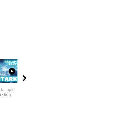
04:58
02:52
08:01
tai apie
Klaipedos apsk. -
4 PASAULINĖS
rktidą
Kalotes ežeras -
TECHNOLOGIJOS,
Pajūrio regioninis...
KURIAS SUKŪRĖ...