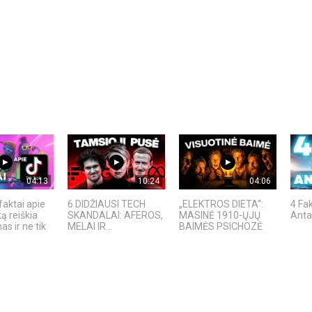
04:13
10:24
04:06
faktai apie
6 DIDŽIAUSI TECH
„ELEKTROS DIETA“:
4 Fak
ką reiškia
SKANDALAI: AFEROS,
MASINĖ 1910-ŲJŲ
Anta
s ir ne tik
MELAI IR...
BAIMĖS PSICHOZĖ