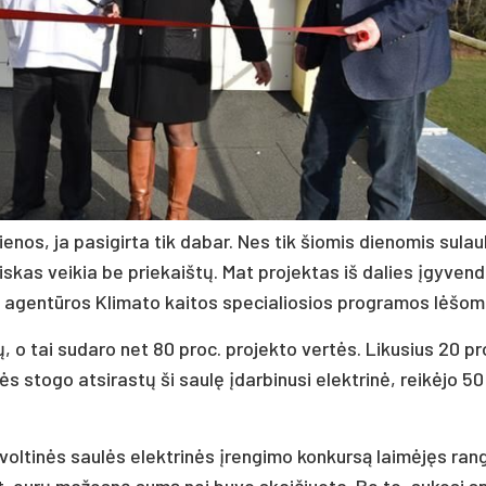
ie­nos, ja pa­si­gir­ta tik da­bar. Nes tik šio­mis die­no­mis su­lau
ad vis­kas vei­kia be prie­kaiš­tų. Mat pro­jek­tas iš da­lies įgy­ven­
mo agen­tū­ros Kli­ma­to kai­tos spe­cia­lio­sios pro­gra­mos lė­šo­m
jų, o tai su­da­ro net 80 pro­c. pro­jek­to ver­tės. Li­ku­sius 20 pro
­nės sto­go at­si­ras­tų ši sau­lę įdar­bi­nu­si elekt­ri­nė, rei­kė­jo 
vol­ti­nės sau­lės elekt­ri­nės įren­gi­mo kon­kur­są lai­mė­jęs ran
 eu­rų ma­žes­nę su­mą nei bu­vo skai­čiuo­ta. Be to, su­ko­si sp