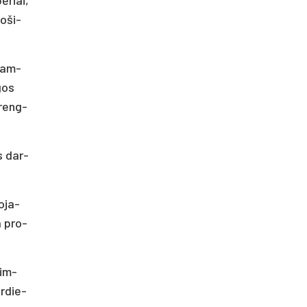
o­ši­
įtam­
­gos
 Įreng­
ės dar­
o­ja­
a pro­
sim­
ir­die­