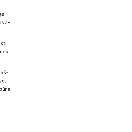
ęs,
mų va­
k­ti
i­nės
karš­
­vo,
­bū­na