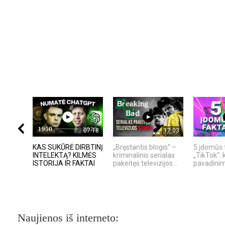
07:18
17:03
KAS SUKŪRĖ DIRBTINĮ
„Bręstantis blogis“ –
5 įdomūs 
INTELEKTĄ? KILMĖS
kriminalinis serialas
„TikTok“: 
ISTORIJA IR FAKTAI
pakeitęs televizijos...
pavadinima
Naujienos iš interneto: