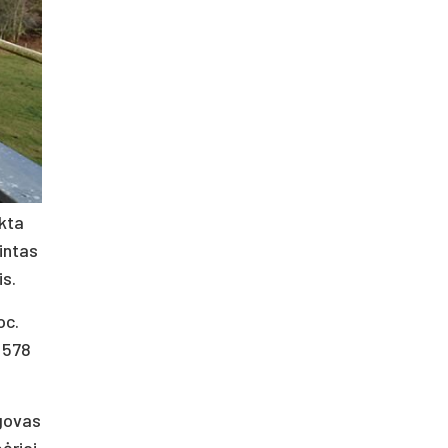
k­ta
din­tas
is.
­c.
50 578
­go­vas
ė­riai,