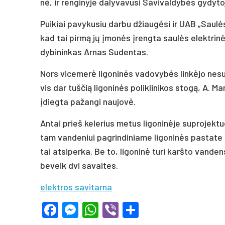
nė, ir ren­gi­ny­je da­ly­va­vu­si Sa­vi­val­dy­bės gy­dy­t
Pui­kiai pa­vy­ku­siu dar­bu džiau­gė­si ir UAB „Sau­
kad tai pir­mą jų įmo­nės įreng­ta sau­lės elekt­ri­nė
dy­bi­nin­kas Ar­nas Su­den­tas.
Nors vi­ce­me­rė li­go­ni­nės va­do­vy­bės lin­kė­jo ne­s
vis dar tuš­čią li­go­ni­nės po­lik­li­ni­kos sto­gą, A. Mar
įdieg­ta pa­žan­gi nau­jo­vė.
An­tai prieš ke­le­rius me­tus li­go­ni­nė­je su­pro­jek­
tam van­de­niui pa­grin­di­nia­me li­go­ni­nės pa­sta­te r
tai at­si­per­ka. Be to, li­go­ni­nė tu­ri karš­to van­de
be­veik dvi sa­vai­tes.
elektros savitarna
Facebook
Messenger
WhatsApp
Viber
Share