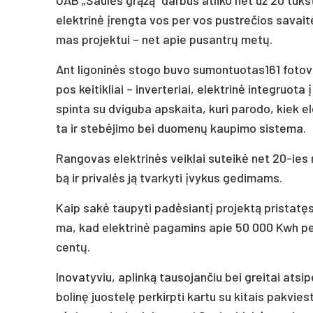
elekt­ri­nė įreng­ta vos per vos pust­re­čios sa­vai­tės. 
mas pro­jek­tui – net apie pu­sant­rų me­tų.
Ant li­go­ni­nės sto­go bu­vo sumontuotas161 fo­to­vol
pos kei­tik­liai – in­ver­te­riai, elekt­ri­nė in­teg­ruo­
spin­ta su dvi­gu­ba ap­skai­ta, ku­ri pa­ro­do, kiek e
ta ir ste­bė­ji­mo bei duo­me­nų kau­pi­mo sis­te­ma.
Ran­go­vas elekt­ri­nės veik­lai su­tei­kė net 20-ies me
bą ir pri­va­lės ją tvar­ky­ti įvy­kus ge­di­mams.
Kaip sa­kė tau­py­ti pa­dė­sian­tį pro­jek­tą pri­sta­tę
ma, kad elekt­ri­nė pa­ga­mins apie 50 000 Kwh per me
cen­tų.
Ino­va­ty­viu, ap­lin­ką tau­so­jan­čiu bei grei­tai at­si
bo­li­nę juos­te­lę per­kirp­ti kar­tu su ki­tais pa­kvies