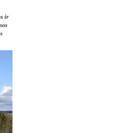
us ir
­mos
ės