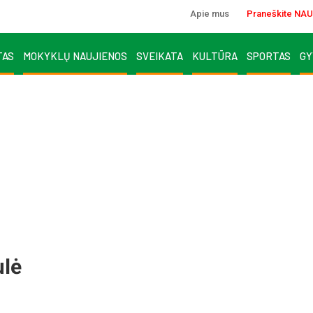
Apie mus
Praneškite NAU
TAS
MOKYKLŲ NAUJIENOS
SVEIKATA
KULTŪRA
SPORTAS
GY
ulė