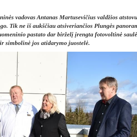
o­ni­nės va­do­vas An­ta­nas Mar­tu­se­vi­čius val­džios at­sto­v
 sto­go. Tik ne iš aukš­čiau at­si­ve­rian­čios Plun­gės pa­no­ra
uo­me­ni­nio pa­sta­to dar bir­že­lį įreng­ta fo­to­vol­ti­nė sau­l
r sim­bo­li­nė jos ati­da­ry­mo juos­te­lė.