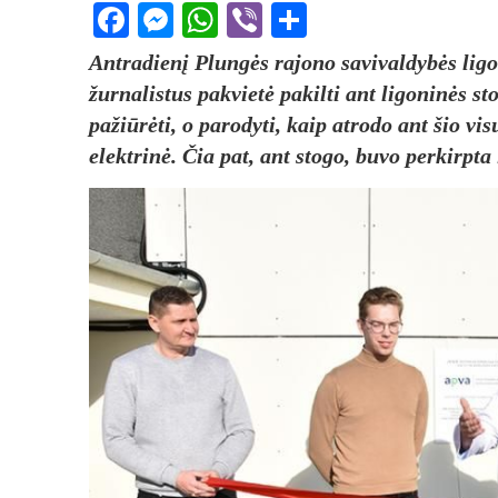
Facebook
Messenger
WhatsApp
Viber
Share
Ant­ra­die­nį Plun­gės ra­jo­no sa­vi­val­dy­bės li­g
žur­na­lis­tus pa­kvie­tė pa­kil­ti ant li­go­ni­nės
pa­žiū­rė­ti, o pa­ro­dy­ti, kaip at­ro­do ant šio vi­s
elekt­ri­nė. Čia pat, ant sto­go, bu­vo per­kirp­ta i