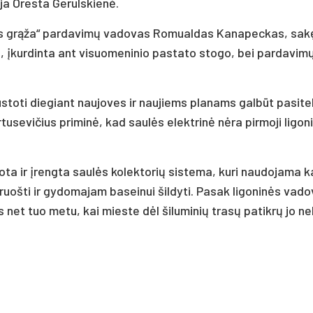
o­ja Ores­ta Ge­ruls­kie­nė.
lės grą­ža“ par­da­vi­mų va­do­vas Ro­mual­das Ka­na­pec­kas, sa­k
, įkur­din­ta ant vi­suo­me­ni­nio pa­sta­to sto­go, bei par­da­vi­
us­to­ti die­giant nau­jo­ves ir nau­jiems pla­nams gal­būt pa­si­tel
­tu­se­vi­čius pri­mi­nė, kad sau­lės elekt­ri­nė nė­ra pir­mo­ji li­go­n
tuo­ta ir įreng­ta sau­lės ko­lek­to­rių sis­te­ma, ku­ri nau­do­ja­ma 
uoš­ti ir gy­do­ma­jam ba­sei­nui šil­dy­ti. Pa­sak li­go­ni­nės va­do
ns net tuo me­tu, kai mies­te dėl ši­lu­mi­nių tra­sų pa­tik­rų jo ne