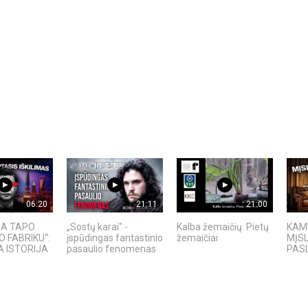
06:20
21:11
21:00
IJA TAPO
„Sostų karai" -
Kalba žemaičių. Pietų
KAMU
O FABRIKU“:
įspūdingas fantastinio
žemaičiai
MĮS
 ISTORIJA
pasaulio fenomenas
PAS