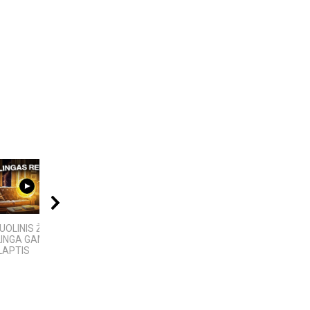
09:00
02:02
08:40
OLINIS ŽAIBAS:
Žemaitija
VIENINTELIS LIETUVIŲ
LINGA GAMTOS
KILMĖS NASA
LAPTIS
ASTRONAUTAS