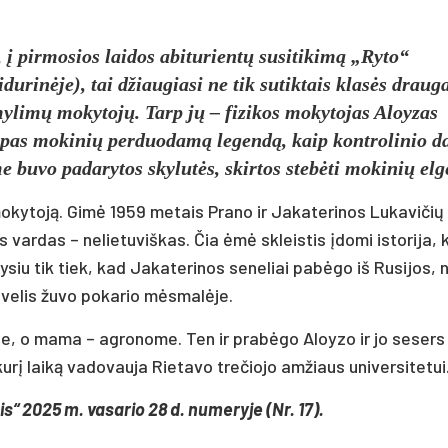
 į pirmosios laidos abiturientų susitikimą „Ryto“
urinėje), tai džiaugiasi ne tik sutiktais klasės drauga
 mylimų mokytojų. Tarp jų – fizikos mokytojas Aloyzas
 lūpas mokinių perduodamą legendą, kaip kontrolinio d
 buvo padarytos skylutės, skirtos stebėti mokinių elg
 mokytoją. Gimė 1959 metais Prano ir Jakaterinos Lukavičių
ardas – nelietuviškas. Čia ėmė skleistis įdomi istorija, k
šysiu tik tiek, kad Jakaterinos seneliai pabėgo iš Rusijos, 
tėvelis žuvo pokario mėsmalėje.
se, o mama – agronome. Ten ir prabėgo Aloyzo ir jo sesers
kurį laiką vadovauja Rietavo trečiojo amžiaus universitetui
is“ 2025 m. vasario 28 d. numeryje (Nr. 17).