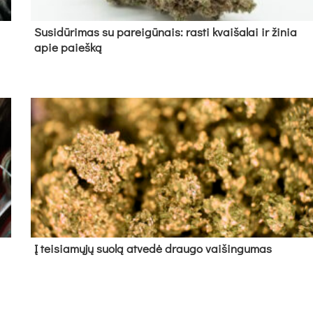
Su­si­dū­ri­mas su pa­rei­gū­nais: ras­ti kvai­ša­lai ir ži­nia
apie paieš­ką
Į tei­sia­mų­jų suo­lą at­ve­dė drau­go vai­šin­gu­mas