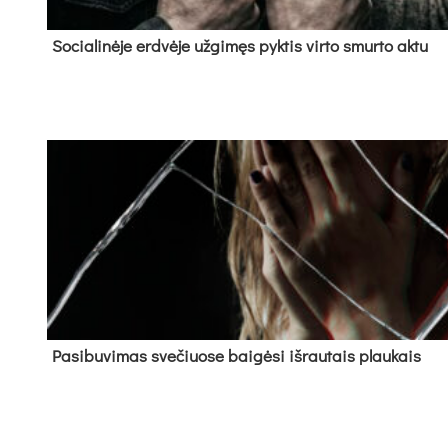
So­cia­li­nė­je erd­vė­je už­gi­męs pyk­tis vir­to smur­to ak­tu
Pa­si­bu­vi­mas sve­čiuo­se bai­gė­si iš­rau­tais plau­kais