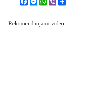
Facebook
Messenger
WhatsApp
Viber
Share
Rekomenduojami video: