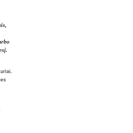
is,
arbo
esį.
uriai,
nes
.