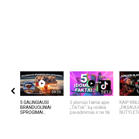
09:20
04:13
5 GALINGIAUSI
5 įdomūs faktai apie
KAIP KIN
BRANDUOLINIAI
„TikTok“: ką reiškia
„PASAULI
SPROGIMAI...
pavadinimas ir ne tik
NUTYLĖTA