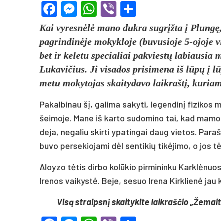
Facebook
Messenger
WhatsApp
Viber
Share
Kai vyresnėlė mano dukra sugrįžta į Plungę,
pagrindinėje mokykloje (buvusioje 5-ojoje vid
bet ir keletu specialiai pakviestų labiausia
Lukavičius. Ji visados prisimena iš lūpų į
metu mokytojas skaitydavo laikraštį, kuriame
Pakalbinau šį, galima sakyti, legendinį fizikos
šeimoje. Mane iš karto sudomino tai, kad mamos v
deja, negaliu skirti ypatingai daug vietos. Para
buvo persekiojami dėl sentikių tikėjimo, o jos 
Aloyzo tėtis dirbo kolūkio pirmininku Karklėnuo
Irenos vaikystė. Beje, sesuo Irena Kirklienė jau 
Visą straipsnį skaitykite laikraščio „Žemait