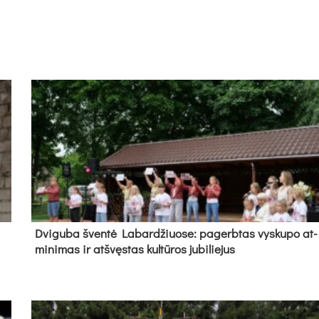
Dvi­gu­ba šven­tė La­bar­džiuo­se: pa­gerb­tas vys­ku­po at­
mi­ni­mas ir at­švęs­tas kul­tū­ros ju­bi­lie­jus