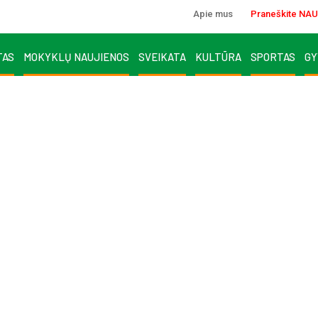
Apie mus
Praneškite NAU
TAS
MOKYKLŲ NAUJIENOS
SVEIKATA
KULTŪRA
SPORTAS
GY