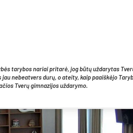
y­bės ta­ry­bos na­riai pri­ta­rė, jog bū­tų už­da­ry­tas Tve­
is jau ne­beat­vers du­rų, o atei­ty, kaip paaiš­kė­jo Ta­ry
pa­čios Tve­rų gim­na­zi­jos už­da­ry­mo.