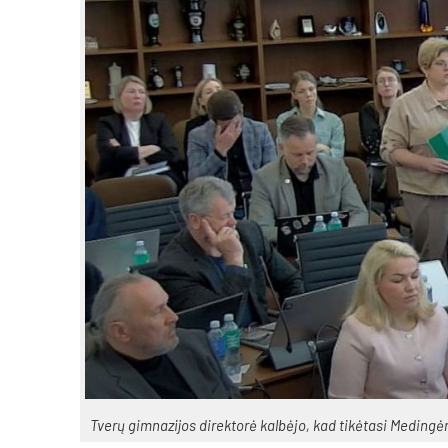
Tve­rų gim­na­zi­jos di­rek­to­rė kal­bė­jo, kad ti­kė­ta­si Me­din­g