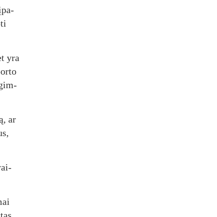
 įpa­
ti
et yra
or­to
ų gim­
ą, ar
us,
vai­
mai
­tas