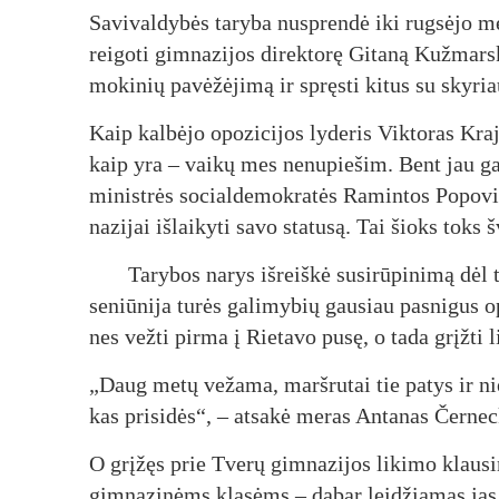
Sa­vi­val­dy­bės ta­ry­ba nu­spren­dė iki rug­sė­jo m
rei­go­ti gim­na­zi­jos di­rek­to­rę Gi­ta­ną Kuž­mars­
mo­ki­nių pa­vė­žė­ji­mą ir spręs­ti ki­tus su sky­ri
Kaip kal­bė­jo opo­zi­ci­jos ly­de­ris Vik­to­ras Kra
kaip yra – vai­kų mes ne­nu­pie­šim. Bent jau ga­li
mi­nist­rės so­cial­de­mok­ra­tės Ra­min­tos Po­po­vi
na­zi­jai iš­lai­ky­ti sa­vo sta­tu­są. Tai šioks toks 
Ta­ry­bos na­rys iš­reiš­kė su­si­rū­pi­ni­mą dė
se­niū­ni­ja tu­rės ga­li­my­bių gau­siau pa­sni­gus op
nes vež­ti pir­ma į Rie­ta­vo pu­sę, o ta­da grįž­ti l
„Daug me­tų ve­ža­ma, marš­ru­tai tie pa­tys ir nie­k
kas pri­si­dės“, – at­sa­kė me­ras An­ta­nas Čer­nec
O grį­žęs prie Tve­rų gim­na­zi­jos li­ki­mo klau­si
gim­na­zi­nėms kla­sėms – da­bar lei­džia­mas jas f