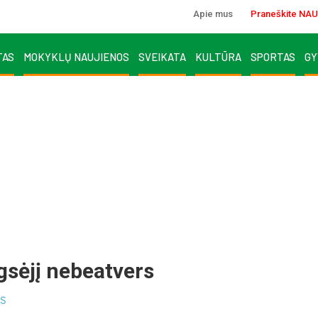
Apie mus
Praneškite NAU
TAS
MOKYKLŲ NAUJIENOS
SVEIKATA
KULTŪRA
SPORTAS
GY
­sė­jį ne­beat­vers
S