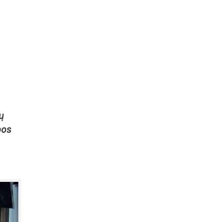
rų
­bos