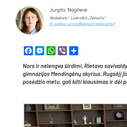
Jurgita Naglienė
Redaktorė /
Laikraštis „Žemaitis“
El. paštas: jurgita@zemaiciolaikrastis.lt
Facebook
Messenger
WhatsApp
Viber
Share
Nors ir ne­leng­va šir­di­mi, Rie­ta­vo sa­vi­val­d
gim­na­zi­jos Men­din­gė­nų sky­rius. Rug­sė­jį j
po­sė­džio me­tu, ga­li kil­ti klau­si­mas ir dėl 