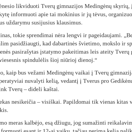
ė­ne­sio lik­vi­duo­ti Tve­rų gim­na­zi­jos Me­din­gė­nų sky­rių,
ky­tę in­for­muo­ti apie tai mo­ki­nius ir jų tė­vus, or­ga­ni­zuo­
aus už­da­ry­mu su­si­ju­sius klau­si­mus.
­ji­nas, to­kie spren­di­mai nė­ra leng­vi ir pa­gei­dau­ja­mi. „B
m pa­si­džiaug­ti, kad da­bar­ti­nės švie­ti­mo, moks­lo ir sp
e­nės pa­si­ra­šy­tas įsta­ty­mo pa­kei­ti­mas leis atei­ty Tve­r
švie­ses­nis spin­du­lė­lis šioj niū­rioj die­noj.“
l to, kaip bus ve­ža­mi Me­din­gė­nų vai­kai į Tve­rų gim­na­zi­j
e­ra­ty­viai nu­va­ly­ti ke­lią, ve­dan­tį į Tve­rus pro Ge­di­kė­n
ink Tve­rų – di­de­li kaš­tai.
as ne­si­kei­čia – vi­siš­kai. Pa­pil­do­mai tik vie­nas ki­tas 
­kis.
­mo me­ras kal­bė­jo, esą džiu­gu, jog su­ma­žin­ti rei­ka­la­vi­
or­muo­ti esant ir 12-ai vai­kų, ta­čiau ne­ri­mą ke­lia pa­lik