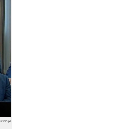
k­sa­ci­ja