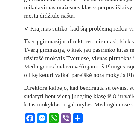
rei­ka­la­vi­mas ma­žes­nes kla­ses per­pus iš­lai­k
mes­ta di­džiu­lė naš­ta.
V. Kra­ji­nas su­ti­ko, kad šią pro­ble­mą rei­kia vie­
Tve­rų gim­na­zi­jos di­rek­to­rės tei­rau­ta­si, kie
Tve­rų gim­na­zi­ją, o kiek jau pa­si­rin­ko ki­tas 
už­si­ra­šė mo­ky­tis Tve­ruo­se, vie­nas pir­mo­kas 
Me­din­gė­nus bū­da­vo ve­žio­ja­mi iš Plun­gės ra­jo
o li­kę ke­tu­ri vai­kai pa­reiš­kė no­rą mo­ky­tis Ri
Di­rek­to­rė kal­bė­jo, kad bend­rau­ta su tė­vais, s
su­da­ry­ti bent vie­ną jung­ti­nę kla­sę iš 8-ių vai­k
ki­tas mo­kyk­las ir ga­li­my­bės Me­din­gė­nuo­se su
Facebook
Messenger
WhatsApp
Viber
Share