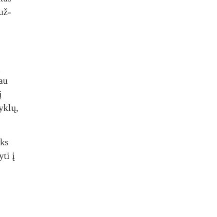
 už­
į
jau
į
yk­lų,
yks
­ti į