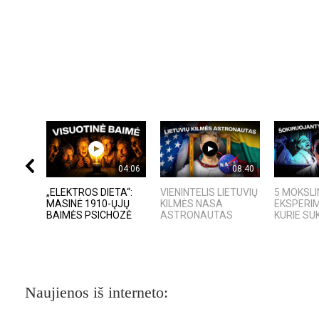
04:06
08:40
„ELEKTROS DIETA“:
VIENINTELIS LIETUVIŲ
5 MOKSLI
MASINĖ 1910-ŲJŲ
KILMĖS NASA
EKSPERIM
BAIMĖS PSICHOZĖ
ASTRONAUTAS
KURIE SUK
Naujienos iš interneto: