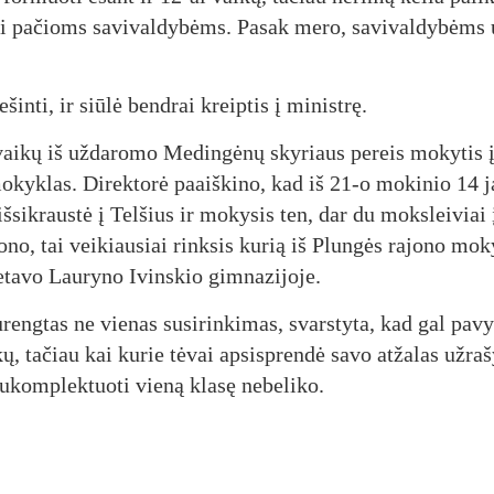
y­ti pa­čioms sa­vi­val­dy­bėms. Pa­sak me­ro, sa­vi­val­dy­bėms
šin­ti, ir siū­lė bend­rai kreip­tis į mi­nist­rę.
k vai­kų iš už­da­ro­mo Me­din­gė­nų sky­riaus pe­reis mo­ky­tis 
mo­kyk­las. Di­rek­to­rė paaiš­ki­no, kad iš 21-o mo­ki­nio 14 
iš­si­kraus­tė į Tel­šius ir mo­ky­sis ten, dar du moks­lei­viai 
­no, tai vei­kiau­siai rink­sis ku­rią iš Plun­gės ra­jo­no mo­k
e­ta­vo Lau­ry­no Ivins­kio gim­na­zi­jo­je.
u­reng­tas ne vie­nas su­si­rin­ki­mas, svars­ty­ta, kad gal pa­v
ų, ta­čiau kai ku­rie tė­vai ap­si­spren­dė sa­vo at­ža­las už­ra­šy
­komp­lek­tuo­ti vie­ną kla­sę ne­be­li­ko.