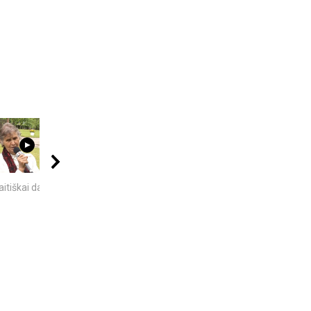
00:40
09:20
06:28
itiškai dainuoja
5 GALINGIAUSI
KAS IŠRADO
BRANDUOLINIAI
ELEKTRĄ? 6
SPROGIMAI...
MOKSLININKAI,...