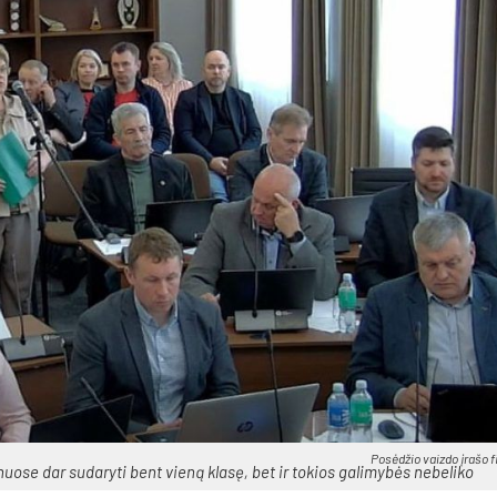
Po­sė­džio vaiz­do įra­šo fi
ė­nuo­se dar su­da­ry­ti bent vie­ną kla­sę, bet ir to­kios ga­li­my­bės ne­be­li­ko