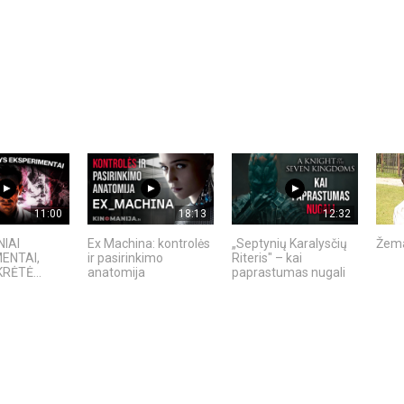
11:00
18:13
12:32
NIAI
Ex Machina: kontrolės
„Septynių Karalysčių
Žema
ENTAI,
ir pasirinkimo
Riteris" – kai
RĖTĖ...
anatomija
paprastumas nugali