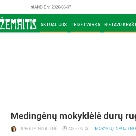
ŠIANDIEN: 2026-08-07
AKTUALIJOS
TEISĖTVARKA
RIETAVO KRAŠ
Me­din­gė­nų mo­kyk­lė­lė du­rų rug
JURGITA NAGLIENĖ
2025-05-06
MOKYKLŲ NAUJIENO