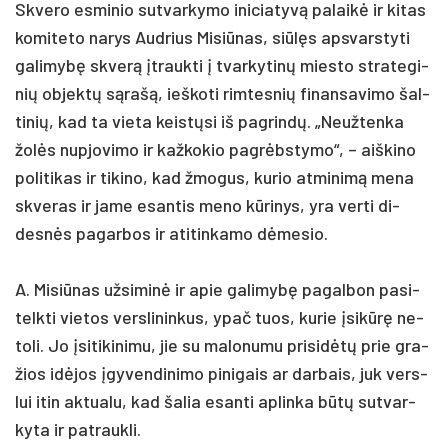
Skve­ro es­mi­nio su­tvar­ky­mo ini­cia­tyvą pa­laikė ir ki­tas
ko­mi­te­to na­rys Aud­rius Mi­siū­nas, siūlęs ap­svars­ty­ti
ga­li­mybę skverą įtrauk­ti į tvar­ky­tinų mies­to stra­te­gi­
nių ob­jektų sąrašą, ieš­ko­ti rim­tes­nių fi­nan­sa­vi­mo šal­
ti­nių, kad ta vie­ta keistų­si iš pa­grindų. „Neuž­ten­ka
žolės nu­pjo­vi­mo ir kaž­ko­kio pa­grėbsty­mo“, – aiš­ki­no
po­li­ti­kas ir ti­ki­no, kad žmo­gus, ku­rio at­mi­nimą me­na
skve­ras ir ja­me esan­tis me­no kūri­nys, yra ver­ti di­
desnės pa­gar­bos ir ati­tin­ka­mo dėme­sio.
A. Mi­siū­nas už­si­minė ir apie ga­li­mybę pa­gal­bon pa­si­
telk­ti vie­tos vers­li­nin­kus, ypač tuos, ku­rie įsikūrę ne­
to­li. Jo įsi­ti­ki­ni­mu, jie su ma­lo­nu­mu pri­si­dėtų prie gra­
žios idė­jos įgy­ven­di­ni­mo pi­ni­gais ar dar­bais, juk vers­
lui itin ak­tua­lu, kad ša­lia esan­ti ap­lin­ka būtų su­tvar­
ky­ta ir pa­trauk­li.