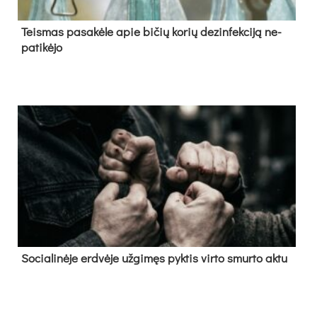
Teis­mas pa­sa­kė­le apie bi­čių ko­rių de­zin­fek­ci­ją ne­
pa­ti­kė­jo
So­cia­li­nė­je erd­vė­je už­gi­męs pyk­tis vir­to smur­to ak­tu