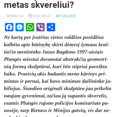
metas skvereliui?
REDAKCIJA
2022-08-07
AKTUALIJOS
Facebook
Messenger
WhatsApp
Viber
Share
Ne kartą per įvai­rius vie­tos vald­žios po­sėdžius
kalbė­ta apie būti­nybę skir­ti dėmesį žy­maus kraš­
tie­čio me­ni­nin­ko Juo­zo Bag­do­no 1997-ai­siais
Plungės mies­tui do­va­no­tai abst­rak­čių geo­met­ri­
nių formų skulptū­rai, ku­ri itin stip­riai pa­veik­ta
lai­ko. Praei­vių akis ba­dan­tis me­no kūri­nys pri­
min­tas ir per­nai, kai bu­vo mi­ni­mas dai­li­nin­ko ju­
bi­lie­jus. Šian­dien ori­gi­na­li skulptū­ra jau pri­kel­ta
nau­jam gy­ve­ni­mui, ta­čiau ją su­pan­tis skve­re­lis,
esan­tis Plungės ra­jo­no po­li­ci­jos ko­mi­sa­ria­to pa­
nosė­je, tarp Rie­ta­vo ir Mi­ni­jos gat­vių, vis dar ne­