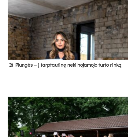
Iš Plungės – į tarptautinę nekilnojamojo turto rinką