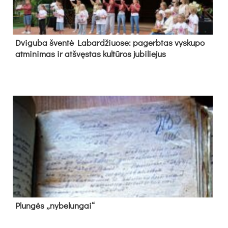
Dvi­gu­ba šven­tė La­bar­džiuo­se: pa­gerb­tas vys­ku­po
at­mi­ni­mas ir at­švęs­tas kul­tū­ros ju­bi­lie­jus
Plun­gės „ny­be­lun­gai“