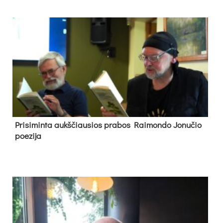
Pri­si­min­ta aukš­čiau­sios pra­bos Rai­mon­do Jo­nu­čio
poe­zi­ja