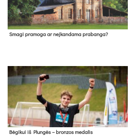
Sma­gi pra­mo­ga ar neį­kan­da­ma pra­ban­ga?
Bė­gi­kui iš Plun­gės – bron­zos me­da­lis