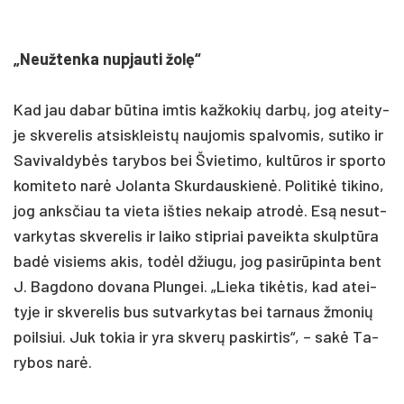
„Neuž­ten­ka nu­pjau­ti žolę“
Kad jau da­bar būti­na im­tis kaž­ko­kių darbų, jog atei­ty­
je skve­re­lis at­si­skleistų nau­jo­mis spal­vo­mis, su­ti­ko ir
Sa­vi­val­dybės ta­ry­bos bei Švie­ti­mo, kultū­ros ir spor­to
ko­mi­te­to narė Jo­lan­ta Skur­daus­kienė. Po­li­tikė ti­ki­no,
jog anks­čiau ta vie­ta iš­ties ne­kaip at­rodė. Esą ne­sut­
var­ky­tas skve­re­lis ir lai­ko stip­riai pa­veik­ta skulptū­ra
badė vi­siems akis, todėl džiu­gu, jog pa­si­rūpin­ta bent
J. Bag­do­no do­va­na Plun­gei. „Lie­ka tikė­tis, kad atei­
ty­je ir skve­re­lis bus su­tvar­ky­tas bei tar­naus žmo­nių
poil­siui. Juk to­kia ir yra skverų pa­skir­tis“, – sakė Ta­
ry­bos narė.