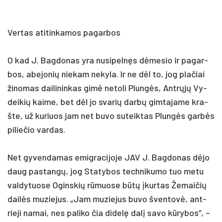
Ver­tas ati­tin­ka­mos pa­gar­bos
O kad J. Bag­do­nas yra nu­si­pelnęs dėme­sio ir pa­gar­
bos, abe­jo­nių nie­kam ne­ky­la. Ir ne dėl to, jog pla­čiai
ži­no­mas dai­li­nin­kas gimė ne­to­li Plungės, Antrųjų Vy­
dei­kių kai­me, bet dėl jo sva­rių darbų gim­ta­ja­me kra­
šte, už ku­riuos jam net bu­vo su­teik­tas Plungės garbės
pi­lie­čio var­das.
Net gy­ven­da­mas emig­ra­ci­jo­je JAV J. Bag­do­nas dėjo
daug pa­stangų, jog Sta­ty­bos tech­ni­ku­mo tuo me­tu
val­dy­tuo­se Ogins­kių rūmuo­se būtų įkur­tas Že­mai­čių
dailės mu­zie­jus. „Jam mu­zie­jus bu­vo šven­tovė, ant­
rie­ji na­mai, nes pa­li­ko čia di­delę dalį sa­vo kūry­bos“, –