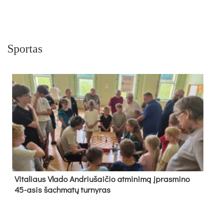
Sportas
Vi­ta­liaus Vla­do And­riu­šai­čio at­mi­ni­mą įpras­mi­no
45-asis šach­ma­tų tur­ny­ras