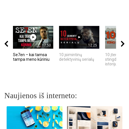
17:50
12:25
Se7en – kai tamsa
10 įsimintinų
10 įtemptų, k
tampa meno kūriniu
detektyvinių serialų
stingdančių k
istorijų
Naujienos iš interneto: