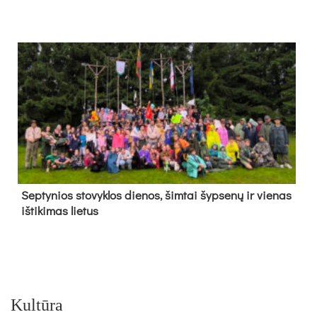
Sep­ty­nios sto­vyk­los die­nos, šim­tai šyp­se­nų ir vie­nas
iš­ti­ki­mas lie­tus
Kultūra