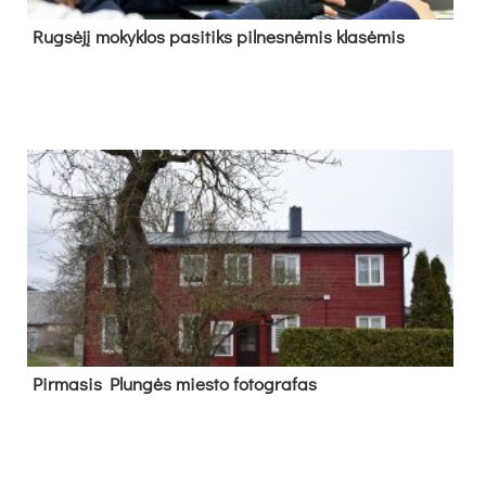
Rug­sė­jį mo­kyk­los pa­si­tiks pil­nes­nė­mis kla­sė­mis
Pir­ma­sis Plun­gės mies­to fo­tog­ra­fas