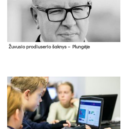
Žu­vu­sio pro­diu­se­rio šak­nys – Plun­gė­je