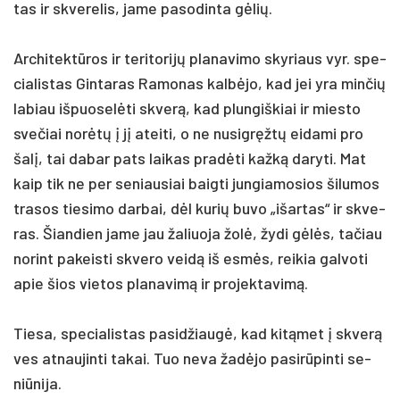
tas ir skve­re­lis, ja­me pa­so­din­ta gėlių.
Ar­chi­tektū­ros ir te­ri­to­rijų pla­na­vi­mo sky­riaus vyr. spe­
cia­lis­tas Gin­ta­ras Ra­mo­nas kalbė­jo, kad jei yra min­čių
la­biau iš­puo­selė­ti skverą, kad plun­giš­kiai ir mies­to
sve­čiai norėtų į jį atei­ti, o ne nu­si­gręžtų ei­da­mi pro
šalį, tai da­bar pa­ts lai­kas pra­dėti kažką da­ry­ti. Mat
kaip tik ne per se­niau­siai baig­ti jun­gia­mo­sios ši­lu­mos
tra­sos tie­si­mo dar­bai, dėl ku­rių bu­vo „išar­tas“ ir skve­
ras. Šian­dien ja­me jau ža­liuo­ja žolė, žy­di gėlės, ta­čiau
no­rint pa­keis­ti skve­ro veidą iš esmės, rei­kia gal­vo­ti
apie šios vie­tos pla­na­vimą ir pro­jek­ta­vimą.
Tie­sa, spe­cia­lis­tas pa­si­džiaugė, kad kitą­met į skverą
ves at­nau­jin­ti ta­kai. Tuo ne­va žadė­jo pa­si­rūpin­ti se­
niū­ni­ja.