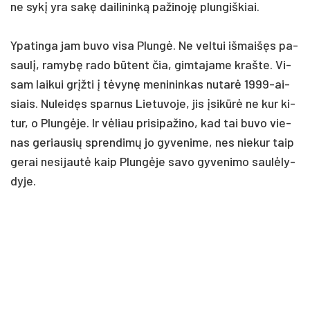
ne sykį yra sakę dai­li­ninką pa­ži­noję plun­giš­kiai.
Ypa­tin­ga jam bu­vo vi­sa Plungė. Ne vel­tui iš­maišęs pa­
saulį, ra­mybę ra­do būtent čia, gim­ta­ja­me kraš­te. Vi­
sam lai­kui grįžti į tėvynę me­ni­nin­kas nu­tarė 1999-ai­
siais. Nu­leidęs spar­nus Lie­tu­vo­je, jis įsikūrė ne kur ki­
tur, o Plungė­je. Ir vėliau pri­si­pa­ži­no, kad tai bu­vo vie­
nas ge­riau­sių spren­dimų jo gy­ve­ni­me, nes nie­kur taip
ge­rai ne­si­jautė kaip Plungė­je sa­vo gy­ve­ni­mo saulė­ly­
dy­je.