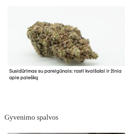
Su­si­dū­ri­mas su pa­rei­gū­nais: ras­ti kvai­ša­lai ir ži­nia
apie paieš­ką
Gyvenimo spalvos