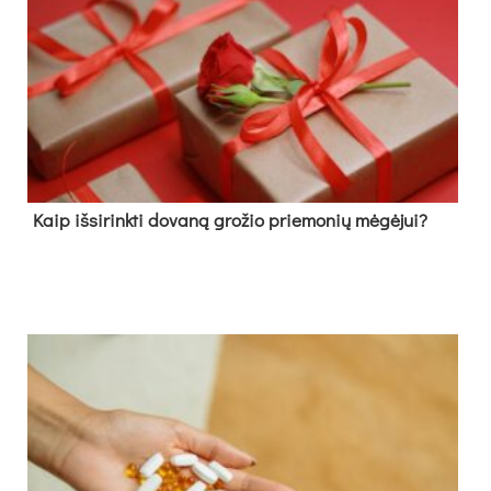
Kaip išsirinkti dovaną grožio priemonių mėgėjui?