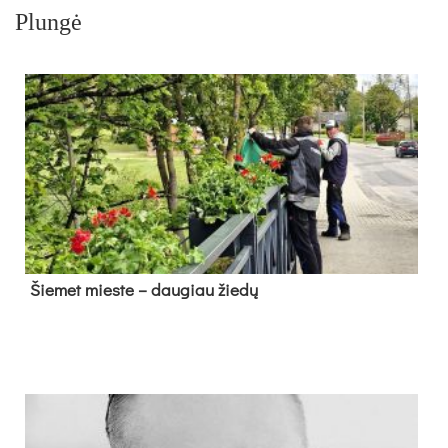
Plungė
Šie­met mies­te – dau­giau žie­dų