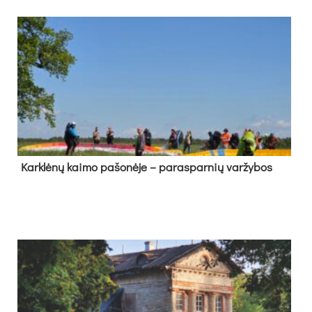
Kark­lė­nų kai­mo pa­šo­nė­je – pa­ras­par­nių var­žy­bos