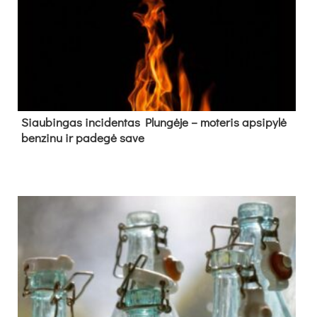
Siau­bin­gas in­ci­den­tas Plun­gė­je – mo­te­ris ap­si­py­lė
ben­zi­nu ir pa­de­gė sa­ve