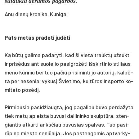
su­lau­kia de­ra­mos pa­gar­bos.
Anų dienų kronika. Kunigai
Pats me­tas pra­dėti judė­ti
Ką būtų ga­li­ma pa­da­ry­ti, kad ši vie­ta trauktų už­suk­ti
ir pri­sėdus ant suo­le­lio pa­si­grožė­ti išs­kir­ti­nio sti­liaus
me­no kūri­niu bei tuo pa­čiu pri­si­min­ti jo au­to­rių, kalbė­
ta per ne­se­niai vy­kusį Švie­ti­mo, kultū­ros ir spor­to ko­
mi­te­to po­sėdį.
Pir­miau­sia pa­si­džiaug­ta, jog pa­ga­liau bu­vo per­da­žy­ta
tiek metų ap­leis­ta bu­vu­si dai­li­nin­ko skulptū­ra, sten­
gian­tis at­kur­ti anks­čiau bu­vu­sias spal­vas. Tuo pa­si­
rūpi­no mies­to se­niū­ni­ja. Jos pa­stan­go­mis ap­tvar­ky­