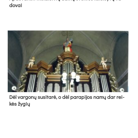
do­vai
Dėl var­go­nų su­si­ta­rė, o dėl pa­ra­pi­jos na­mų dar rei­
kės žy­gių