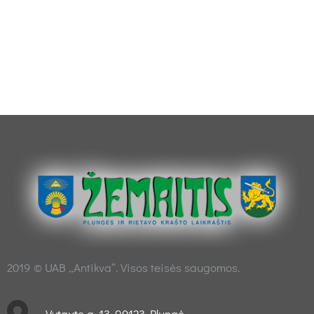
2019 © UAB „Antikva“. Visos teisės saugomos.
Vytauto g. 13, 90123 Plungė