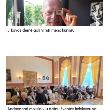
Ir ka­vos dė­mė ga­li virs­ti me­no kū­ri­niu
Ap­do­va­no­ti moks­lei­vių dai­nų šven­tės ko­lek­ty­vų va­