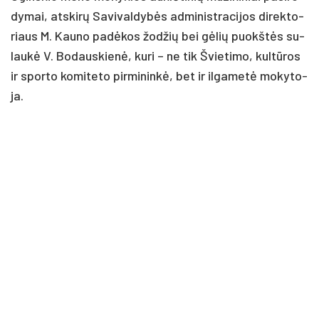
dy­mai, at­skirų Sa­vi­val­dybės ad­mi­nist­ra­ci­jos di­rek­to­
riaus M. Kau­no pa­dėkos žod­žių bei gėlių puokštės su­
laukė V. Bo­daus­kienė, ku­ri – ne tik Švie­ti­mo, kultū­ros
ir spor­to ko­mi­te­to pir­mi­ninkė, bet ir il­ga­metė mo­ky­to­
ja.