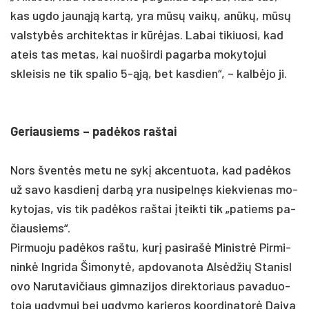
kas ug­do jaunąją kartą, yra mūsų vaikų, anūkų, mūsų
vals­tybės ar­chi­tek­tas ir kūrėjas. La­bai ti­kiuo­si, kad
ateis tas me­tas, kai nuo­šir­di pa­gar­ba mo­ky­to­jui
sklei­sis ne tik spa­lio 5-ąją, bet kas­dien“, – kalbė­jo ji.
Ge­riau­siems – pa­dėkos raš­tai
Nors šventės me­tu ne sykį ak­cen­tuo­ta, kad pa­dėkos
už sa­vo kas­dienį darbą yra nu­si­pelnęs kiek­vie­nas mo­
ky­to­jas, vis tik pa­dėkos raš­tai įteik­ti tik „pa­tiems pa­
čiau­siems“.
Pir­muo­ju pa­dėkos raš­tu, kurį pa­si­rašė Mi­nistrė Pir­mi­
ninkė Ing­ri­da Ši­mo­nytė, ap­do­va­no­ta Alsėd­žių Sta­nis­l
o­vo Na­ru­ta­vi­čiaus gim­na­zi­jos di­rek­to­riaus pa­va­duo­
to­ja ug­dy­mui bei ug­dy­mo kar­je­ros koor­di­na­torė Dai­va