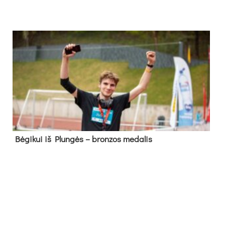
Bė­gi­kui iš Plun­gės – bron­zos me­da­lis