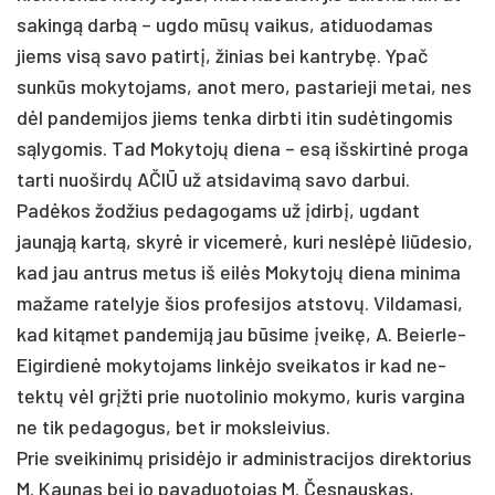
sa­kingą darbą – ug­do mūsų vai­kus, ati­duo­da­mas
jiems visą sa­vo pa­tirtį, ži­nias bei kant­rybę. Ypač
sunkūs mo­ky­to­jams, anot me­ro, pa­sta­rie­ji me­tai, nes
dėl pan­de­mi­jos jiems ten­ka dirb­ti itin su­dėtin­go­mis
sąly­go­mis. Tad Mo­ky­tojų die­na – esą išs­kir­tinė pro­ga
tar­ti nuo­širdų AČIŪ už at­si­da­vimą sa­vo dar­bui.
Padė­kos žod­žius pe­da­go­gams už įdirbį, ug­dant
jaunąją kartą, skyrė ir vi­ce­merė, ku­ri ne­slėpė liū­de­sio,
kad jau ant­rus me­tus iš eilės Mo­ky­tojų die­na mi­ni­ma
ma­ža­me ra­te­ly­je šios pro­fe­si­jos at­stovų. Vil­da­ma­si,
kad kitą­met pan­de­miją jau būsi­me įveikę, A. Beier­le-
Ei­gir­dienė mo­ky­to­jams linkė­jo svei­ka­tos ir kad ne­
tektų vėl grįžti prie nuo­to­li­nio mo­ky­mo, ku­ris var­gi­na
ne tik pe­da­go­gus, bet ir moks­lei­vius.
Prie svei­ki­nimų pri­si­dėjo ir ad­mi­nist­ra­ci­jos di­rek­to­rius
M. Kau­nas bei jo pa­va­duo­to­jas M. Čes­naus­kas,