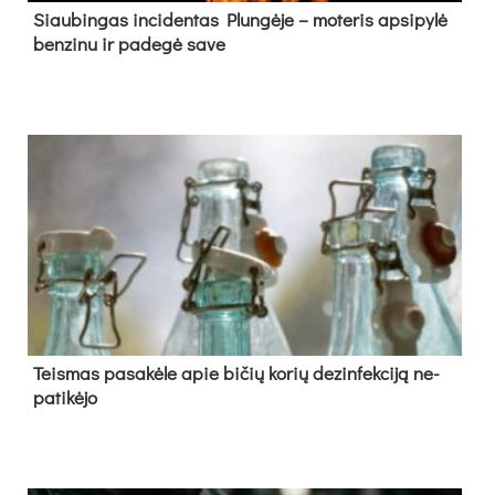
Siau­bin­gas in­ci­den­tas Plun­gė­je – mo­te­ris ap­si­py­lė
ben­zi­nu ir pa­de­gė sa­ve
Teis­mas pa­sa­kė­le apie bi­čių ko­rių de­zin­fek­ci­ją ne­
pa­ti­kė­jo