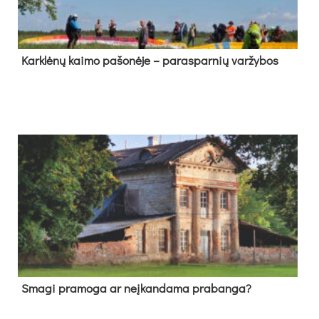
Kark­lė­nų kai­mo pa­šo­nė­je – pa­ras­par­nių var­žy­bos
Sma­gi pra­mo­ga ar neį­kan­da­ma pra­ban­ga?