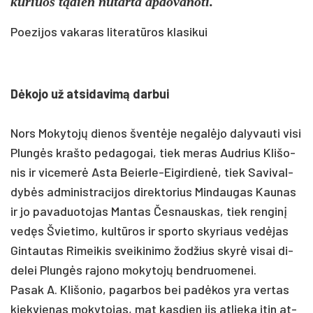
ku­riuos tądien nu­tar­ta ap­do­va­no­ti.
Poezijos vakaras literatūros klasikui
Dėko­jo už at­si­da­vimą dar­bui
Nors Mo­ky­tojų die­nos šventė­je ne­galė­jo da­ly­vau­ti vi­si
Plungės kraš­to pe­da­go­gai, tiek me­ras Aud­rius Kli­šo­
nis ir vi­ce­merė As­ta Beier­le-Ei­gir­dienė, tiek Sa­vi­val­
dybės ad­mi­nist­ra­ci­jos di­rek­to­rius Min­dau­gas Kau­nas
ir jo pa­va­duo­to­jas Man­tas Čes­naus­kas, tiek ren­ginį
vedęs Švie­ti­mo, kultū­ros ir spor­to sky­riaus vedė­jas
Gin­tau­tas Ri­mei­kis svei­ki­ni­mo žod­žius skyrė vi­sai di­
de­lei Plungės ra­jo­no mo­ky­tojų bend­ruo­me­nei.
Pa­sak A. Kli­šo­nio, pa­gar­bos bei pa­dėkos yra ver­tas
kiek­vie­nas mo­ky­to­jas, mat kas­dien jis at­lie­ka itin at­