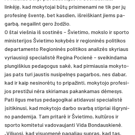
linkėję, kad mo­ky­to­jai būtų pri­si­me­na­mi ne tik per jų
pro­fe­sinę šventę, bet kas­dien, iš­reiš­kiant jiems pa­
garbą, ne­gai­lint ge­ro žod­žio.
O štai vieš­nia iš sos­tinės – Švie­ti­mo, moks­lo ir spor­to
mi­nis­te­ri­jos Švie­ti­mo ko­kybės ir re­gio­ninės po­li­ti­kos
de­par­ta­men­to Re­gio­ninės po­li­ti­kos ana­lizės sky­riaus
vy­riau­sio­ji spe­cia­listė Re­gi­na Po­cienė – svei­kin­da­ma
plun­giš­kius pe­da­go­gus sakė, kad pir­miau­sia mo­ky­to­
jas pa­ts tu­ri jaus­tis nu­si­pelnęs pa­gar­bos, nes dabar,
kad ir kaip ne­si­norėtų to pri­pa­žin­ti, mo­ky­to­jo pro­fe­si­
jos pres­ti­žui nėra ski­ria­mas pa­kan­ka­mas dėme­sys.
Pa­ti il­gus me­tus pe­da­go­gi­kai ati­da­vu­si spe­cia­listė
įsi­ti­ki­nu­si, kad mo­ky­to­jo dar­bo svarbą stip­riai išg­ry­ni­
no pan­de­mi­ja. Tam pri­tarė ir Švie­ti­mo, kultū­ros ir
spor­to ko­mi­te­tui va­do­vau­jan­ti Vi­da Bon­daus­kienė.
„Vi­liuo­si, kad vi­suo­menė pa­ga­liau su­pras, kad tas,