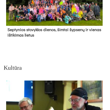
Sep­ty­nios sto­vyk­los die­nos, šim­tai šyp­se­nų ir vie­nas
iš­ti­ki­mas lie­tus
Kultūra