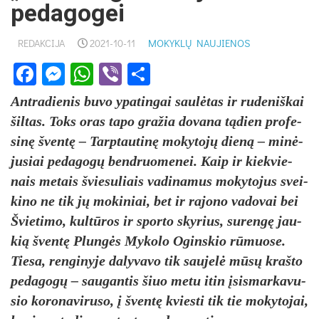
pedagogei
REDAKCIJA
2021-10-11
MOKYKLŲ NAUJIENOS
Facebook
Messenger
WhatsApp
Viber
Share
Ant­ra­die­nis bu­vo ypa­tin­gai saulė­tas ir ru­de­niš­kai
šil­tas. Toks oras ta­po gra­žia do­va­na tądien pro­fe­
sinę šventę – Tarp­tau­tinę mo­ky­tojų dieną – minė­
ju­siai pe­da­gogų bend­ruo­me­nei. Kaip ir kiek­vie­
nais me­tais švie­su­liais va­di­na­mus mo­ky­to­jus svei­
ki­no ne tik jų mo­ki­niai, bet ir ra­jo­no va­do­vai bei
Švie­ti­mo, kultū­ros ir spor­to sky­rius, su­rengę jau­
kią šventę Plungės My­ko­lo Ogins­kio rūmuo­se.
Tie­sa, ren­gi­ny­je da­ly­va­vo tik sau­jelė mūsų kraš­to
pe­da­gogų – sau­gan­tis šiuo me­tu itin įsis­mar­ka­vu­
sio ko­ro­na­vi­ru­so, į šventę kvies­ti tik tie mo­ky­to­jai,