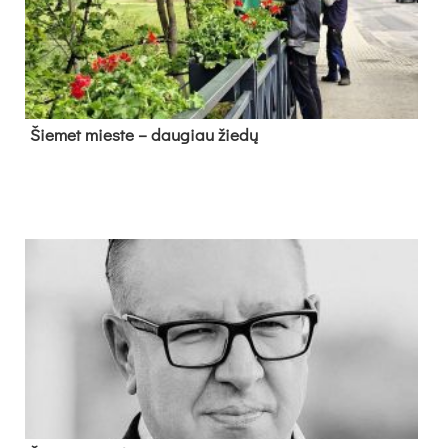
Šie­met mies­te – dau­giau žie­dų