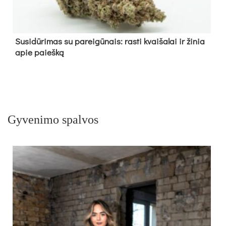
Su­si­dū­ri­mas su pa­rei­gū­nais: ras­ti kvai­ša­lai ir ži­nia
apie paieš­ką
Gyvenimo spalvos