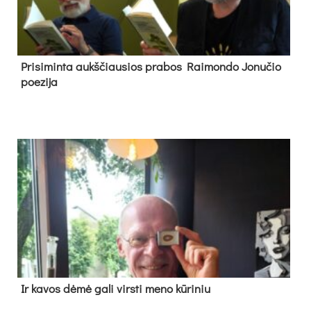
Pri­si­min­ta aukš­čiau­sios pra­bos Rai­mon­do Jo­nu­čio
poe­zi­ja
Ir ka­vos dė­mė ga­li virs­ti me­no kū­ri­niu