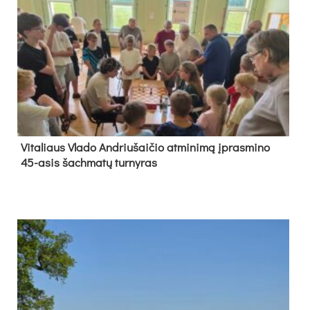
Vi­ta­liaus Vla­do And­riu­šai­čio at­mi­ni­mą įpras­mi­no
45-asis šach­ma­tų tur­ny­ras