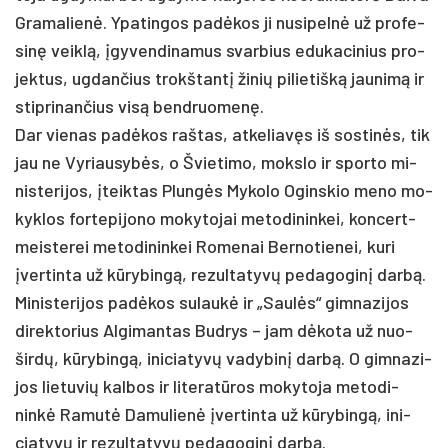
Gra­ma­lienė. Ypa­tin­gos pa­dėkos ji nu­si­pelnė už pro­fe­
sinę veiklą, įgy­ven­di­na­mus svar­bius edu­ka­ci­nius pro­
jek­tus, ug­dan­čius trokš­tantį ži­nių pi­lie­tišką jau­nimą ir
stip­ri­nan­čius visą bend­ruo­menę.
Dar vie­nas pa­dėkos raš­tas, at­ke­liavęs iš sos­tinės, tik
jau ne Vy­riau­sybės, o Švie­ti­mo, moks­lo ir spor­to mi­
nis­te­ri­jos, įteik­tas Plungės My­ko­lo Ogins­kio me­no mo­
kyk­los for­te­pi­jo­no mo­ky­to­jai me­to­di­nin­kei, kon­cert­
meis­te­rei me­to­di­nin­kei Ro­me­nai Ber­no­tie­nei, ku­ri
įver­tin­ta už kūry­bingą, re­zul­ta­tyvų pe­da­go­ginį darbą.
Mi­nis­te­ri­jos pa­dėkos su­laukė ir „Saulės“ gim­na­zi­jos
di­rek­to­rius Al­gi­man­tas Bud­rys – jam dėko­ta už nuo­
širdų, kūry­bingą, ini­cia­tyvų va­dy­binį darbą. O gim­na­zi­
jos lie­tu­vių kal­bos ir li­te­ratū­ros mo­ky­to­ja me­to­di­
ninkė Ra­mutė Da­mu­lienė įver­tin­ta už kūry­bingą, ini­
cia­tyvų ir re­zul­ta­tyvų pe­da­go­ginį darbą.