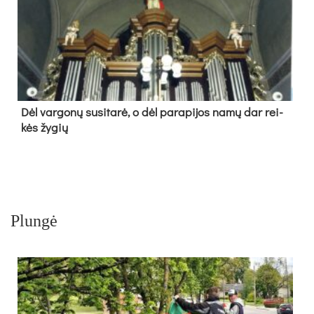
Dėl var­go­nų su­si­ta­rė, o dėl pa­ra­pi­jos na­mų dar rei­
kės žy­gių
Plungė