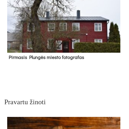
Pir­ma­sis Plun­gės mies­to fo­tog­ra­fas
Pravartu žinoti