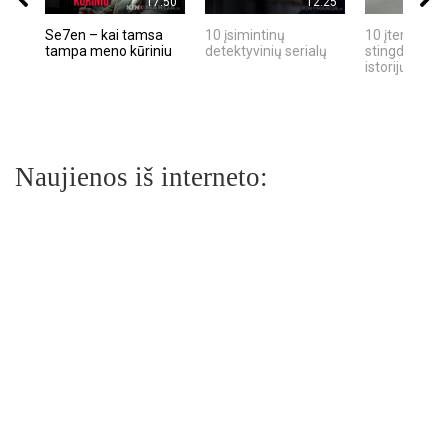
17:50
12:25
Se7en – kai tamsa
10 įsimintinų
10 įtemptų, k
tampa meno kūriniu
detektyvinių serialų
stingdančių k
istorijų
Naujienos iš interneto: