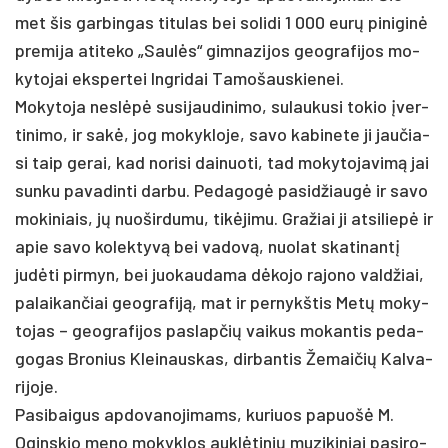
met šis gar­bin­gas ti­tu­las bei so­li­di 1 000 eurų pi­ni­ginė
pre­mi­ja ati­te­ko „Saulės“ gim­na­zi­jos geog­ra­fi­jos mo­
ky­to­jai eks­per­tei Ing­ri­dai Ta­mo­šaus­kie­nei.
Mo­ky­to­ja ne­slėpė su­si­jau­di­ni­mo, su­lau­ku­si to­kio įver­
ti­ni­mo, ir sakė, jog mo­kyk­lo­je, sa­vo ka­bi­ne­te ji jau­čia­
si taip ge­rai, kad no­ri­si dai­nuo­ti, tad mo­ky­to­ja­vimą jai
sun­ku pa­va­din­ti dar­bu. Pe­da­gogė pa­si­džiaugė ir sa­vo
mo­ki­niais, jų nuo­šir­du­mu, tikė­ji­mu. Gra­žiai ji at­si­liepė ir
apie sa­vo ko­lek­tyvą bei va­dovą, nuo­lat ska­ti­nantį
judė­ti pir­myn, bei juo­kau­da­ma dėko­jo ra­jo­no vald­žiai,
pa­lai­kan­čiai geog­ra­fiją, mat ir per­nykš­tis Metų mo­ky­
to­jas – geog­ra­fi­jos pa­slap­čių vai­kus mo­kan­tis pe­da­
go­gas Bro­nius Klei­naus­kas, dir­ban­tis Že­mai­čių Kal­va­
ri­jo­je.
Pa­si­bai­gus ap­do­va­no­ji­mams, ku­riuos pa­puošė M.
Ogins­kio me­no mo­kyk­los auklė­ti­nių mu­zi­ki­niai pa­si­ro­