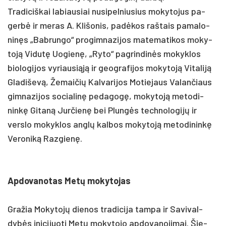
Tra­di­ciš­kai la­biau­siai nu­si­pel­niu­sius mo­ky­to­jus pa­
gerbė ir me­ras A. Kli­šo­nis, pa­dėkos raš­tais pa­ma­lo­
ninęs „Bab­run­go“ pro­gim­na­zi­jos ma­te­ma­ti­kos mo­ky­
toją Vi­dutę Uo­gienę, „Ry­to“ pa­grin­dinės mo­kyk­los
bio­lo­gi­jos vy­riau­siąją ir geog­ra­fi­jos mo­ky­toją Vi­ta­liją
Gla­di­ševą, Že­mai­čių Kal­va­ri­jos Mo­tie­jaus Va­lan­čiaus
gim­na­zi­jos so­cia­linę pe­da­gogę, mo­ky­toją me­to­di­
ninkę Gi­taną Jur­čienę bei Plungės tech­no­lo­gijų ir
vers­lo mo­kyk­los anglų kal­bos mo­ky­toją me­to­di­ninkę
Ve­ro­niką Raz­gienę.
Ap­do­va­no­tas Metų mo­ky­to­jas
Gra­žia Mo­ky­tojų die­nos tra­di­ci­ja tam­pa ir Sa­vi­val­
dybės ini­ci­juo­ti Metų mo­ky­to­jo ap­do­va­no­ji­mai. Šie­