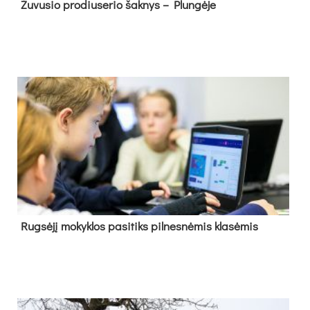
Žu­vu­sio pro­diu­se­rio šak­nys – Plun­gė­je
Rug­sė­jį mo­kyk­los pa­si­tiks pil­nes­nė­mis kla­sė­mis