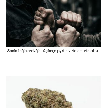
So­cia­li­nė­je erd­vė­je už­gi­męs pyk­tis vir­to smur­to ak­tu