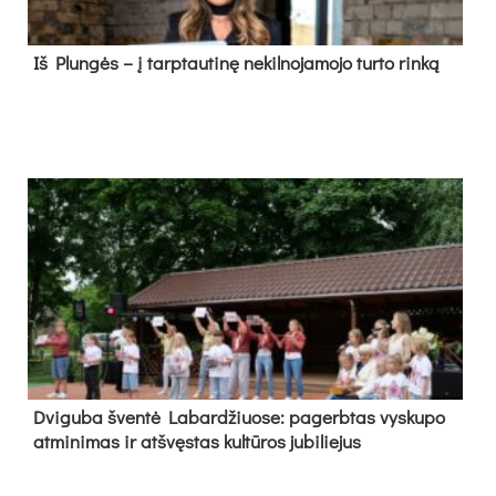
Iš Plungės – į tarptautinę nekilnojamojo turto rinką
Dvi­gu­ba šven­tė La­bar­džiuo­se: pa­gerb­tas vys­ku­po
at­mi­ni­mas ir at­švęs­tas kul­tū­ros ju­bi­lie­jus