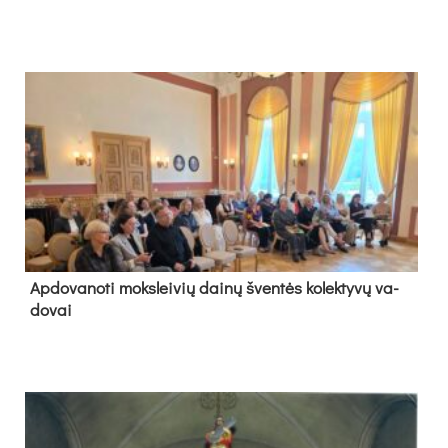
Ap­do­va­no­ti moks­lei­vių dai­nų šven­tės ko­lek­ty­vų va­
do­vai