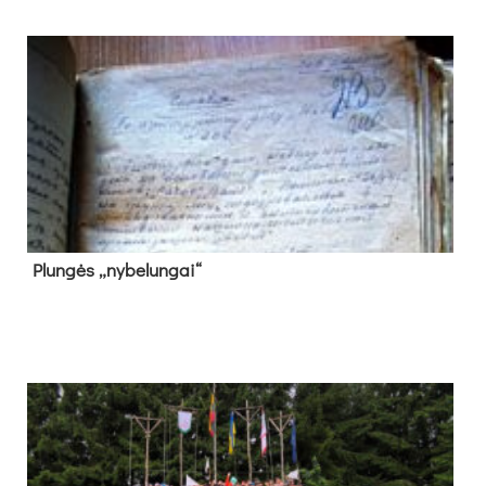
Plun­gės „ny­be­lun­gai“