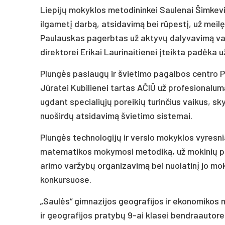
Liepijų mokyklos metodininkei Saulenai Šimkevi
ilgametį darbą, atsidavimą bei rūpestį, už meil
Paulauskas pagerbtas už aktyvų dalyvavimą va
direktorei Erikai Laurinaitienei įteikta padėka u
Plungės paslaugų ir švietimo pagalbos centro 
Jūratei Kubilienei tartas AČIŪ už profesionalu
ugdant specialiųjų poreikių turinčius vaikus, sky
nuoširdų atsidavimą švietimo sistemai.
Plungės technologijų ir verslo mokyklos vyresni
matematikos mokymosi metodiką, už mokinių pa
arimo varžybų organizavimą bei nuolatinį jo mo
konkursuose.
„Saulės“ gimnazijos geografijos ir ekonomikos
ir geografijos pratybų 9-ai klasei bendraautore