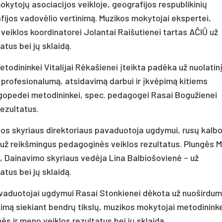
kytojų asociacijos veikloje, geografijos respublikinių
fijos vadovėlio vertinimą. Muzikos mokytojai ekspertei,
eiklos koordinatorei Jolantai Raišutienei tartas AČIŪ už
tus bei jų sklaidą.
odininkei Vitalijai Rėkašienei įteikta padėka už nuolatinį
ž profesionalumą, atsidavimą darbui ir įkvėpimą kitiems
gopedei metodininkei, spec. pedagogei Rasai Bogužienei
ezultatus.
jos skyriaus direktoriaus pavaduotoja ugdymui, rusų kalb
 už reikšmingus pedagoginės veiklos rezultatus. Plungės 
 Dainavimo skyriaus vedėja Lina Balbiošovienė – už
tus bei jų sklaidą.
vaduotojai ugdymui Rasai Stonkienei dėkota už nuoširdum
mą siekiant bendrų tikslų, muzikos mokytojai metodininke
 ir meno veiklos rezultatus bei jų sklaidą.