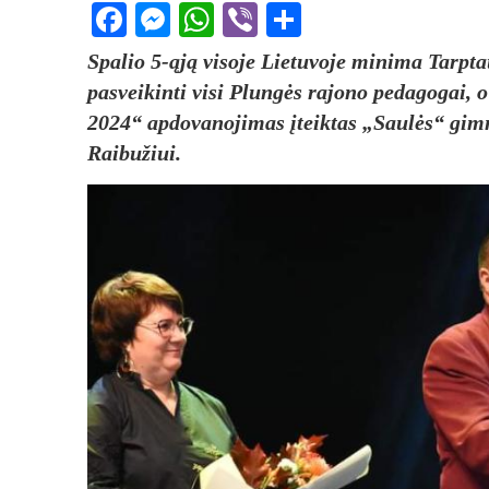
Facebook
Messenger
WhatsApp
Viber
Share
Spalio 5-ąją visoje Lietuvoje minima Tarpt
pasveikinti visi Plungės rajono pedagogai,
2024“ apdovanojimas įteiktas „Saulės“ gimn
Raibužiui.