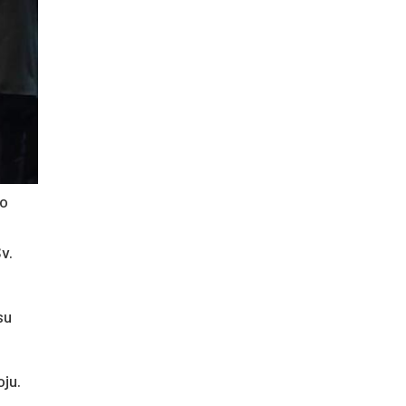
jo
v.
su
ju.