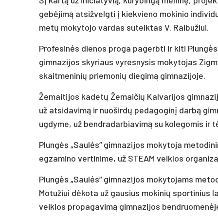
gebėjimą atsižvelgti į kiekvieno mokinio indivi
metų mokytojo vardas suteiktas V. Raibužiui.
Profesinės dienos proga pagerbti ir kiti Plung
gimnazijos skyriaus vyresnysis mokytojas Zigm
skaitmeninių priemonių diegimą gimnazijoje.
Žemaitijos kadetų Žemaičių Kalvarijos gimnazi
už atsidavimą ir nuoširdų pedagoginį darbą gim
ugdyme, už bendradarbiavimą su kolegomis ir t
Plungės „Saulės“ gimnazijos mokytoja metodini
egzamino vertinime, už STEAM veiklos organiza
Plungės „Saulės“ gimnazijos mokytojams metodin
Motužiui dėkota už gausius mokinių sportinius l
veiklos propagavimą gimnazijos bendruomenėj