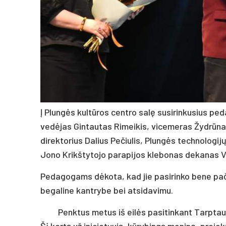
Į Plungės kultūros centro salę susirinkusius ped
vedėjas Gintautas Rimeikis, vicemeras Žydrūna
direktorius Dalius Pečiulis, Plungės technologij
Jono Krikštytojo parapijos klebonas dekanas V
Pedagogams dėkota, kad jie pasirinko bene pačią
begaline kantrybe bei atsidavimu.
Penktus metus iš eilės pasitinkant Tarpta
Šį kartą už iniciatyvią, kūrybingą meninę, projek