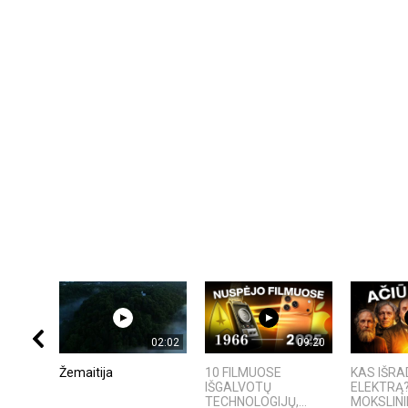
02:02
09:20
Žemaitija
10 FILMUOSE
KAS IŠR
IŠGALVOTŲ
ELEKTRĄ?
TECHNOLOGIJŲ,...
MOKSLININ