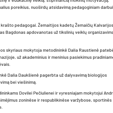
dualius poreikius, nuoširdų atsidavimą pedagoginiam darbui
ės krašto pedagogai. Žemaitijos kadetų Žemaičių Kalvarijo
as Bagdonas apdovanotas už tikslinių veiklų organizavimą
jos skyriaus mokytoja metodininkė Dalia Raustienė pateb
nazijoje, už akademinius ir meninius pasiekimus pradiniam
ėvais.
nkė Dalia Daukšienė pagerbta už dalyvavimą biologijos
vimą bei viešinimą.
inkams Dovilei Pečiulienei ir vyresniajam mokytojui Andr
aimėjimus zoninėse ir respublikinėse varžybose, sportinės
e.