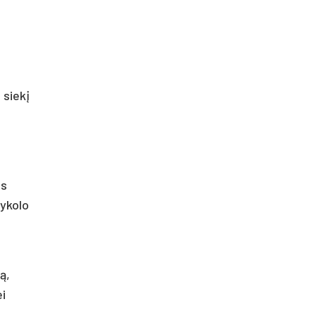
 siekį
os
Mykolo
ą,
i