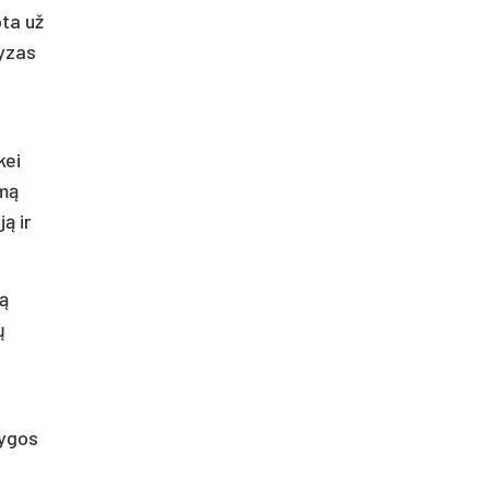
ota už
oyzas
kei
umą
ą ir
tą
ų
nygos