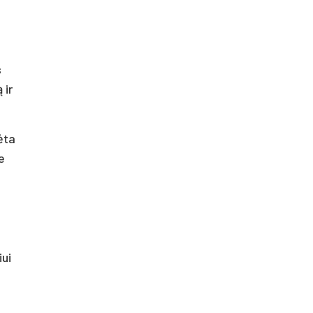
s
 ir
ėta
e
iui