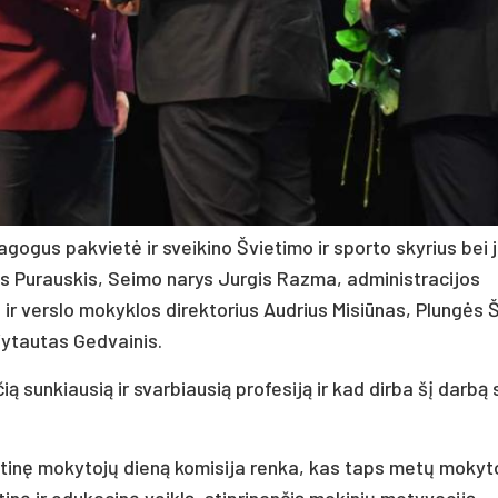
agogus pakvietė ir sveikino Švietimo ir sporto skyrius bei 
s Purauskis, Seimo narys Jurgis Razma, administracijos
ų ir verslo mokyklos direktorius Audrius Misiūnas, Plungės Š
ytautas Gedvainis.
 sunkiausią ir svarbiausią profesiją ir kad dirba šį darbą 
utinę mokytojų dieną komisija renka, kas taps metų mokyto
tinę ir edukacinę veiklą, stiprinančią mokinių motyvaciją,