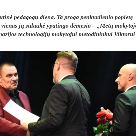
autinė pedagogų diena. Ta proga penktadienio popietę
 o vienas jų sulaukė ypatingo dėmesio – „Metų mokytoj
azijos technologijų mokytojui metodininkui Viktorui