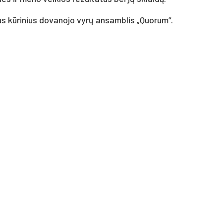
s kūrinius dovanojo vyrų ansamblis „Quorum“.
e