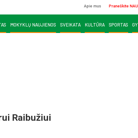
Apie mus
Praneškite NAU
TAS
MOKYKLŲ NAUJIENOS
SVEIKATA
KULTŪRA
SPORTAS
GY
ui Raibužiui