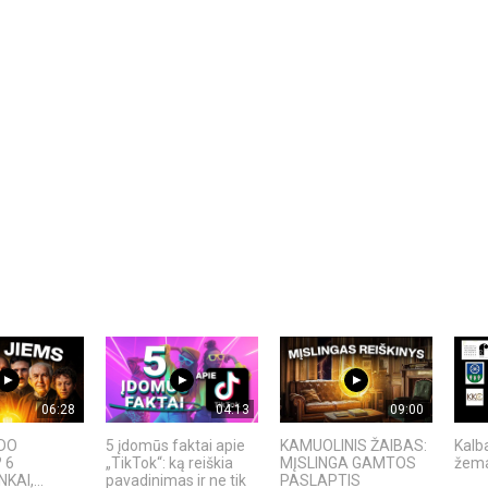
06:28
04:13
09:00
ADO
5 įdomūs faktai apie
KAMUOLINIS ŽAIBAS:
Kalb
 6
„TikTok“: ką reiškia
MĮSLINGA GAMTOS
žema
KAI,...
pavadinimas ir ne tik
PASLAPTIS