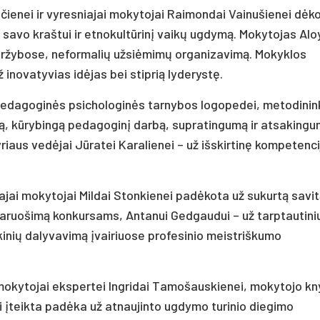
čienei ir vyresniajai mokytojai Raimondai Vainušienei dėk
ę savo kraštui ir etnokultūrinį vaikų ugdymą. Mokytojas Al
ržybose, neformalių užsiėmimų organizavimą. Mokyklos
ž inovatyvias idėjas bei stiprią lyderystę.
Pedagoginės psichologinės tarnybos logopedei, metodinin
mą, kūrybingą pedagoginį darbą, supratingumą ir atsaking
riaus vedėjai Jūratei Karalienei – už išskirtinę kompetencij
ajai mokytojai Mildai Stonkienei padėkota už sukurtą savi
ruošimą konkursams, Antanui Gedgaudui – už tarptautini
kinių dalyvavimą įvairiuose profesinio meistriškumo
 mokytojai ekspertei Ingridai Tamošauskienei, mokytojo k
i įteikta padėka už atnaujinto ugdymo turinio diegimo