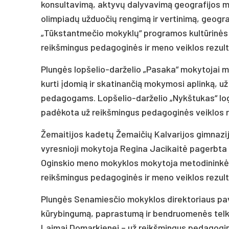
konsultavimą, aktyvų dalyvavimą geografijos mo
olimpiadų užduočių rengimą ir vertinimą, geogra
„Tūkstantmečio mokyklų“ programos kultūrinės v
reikšmingus pedagoginės ir meno veiklos rezulta
Plungės lopšelio-darželio „Pasaka“ mokytojai met
kurti įdomią ir skatinančią mokymosi aplinką, u
pedagogams. Lopšelio-darželio „Nykštukas“ lo
padėkota už reikšmingus pedagoginės veiklos r
Žemaitijos kadetų Žemaičių Kalvarijos gimnazi
vyresnioji mokytoja Regina Jacikaitė pagerbta
Oginskio meno mokyklos mokytoja metodininkė,
reikšmingus pedagoginės ir meno veiklos rezulta
Plungės Senamiesčio mokyklos direktoriaus pa
kūrybingumą, paprastumą ir bendruomenės telki
Laimai Domarkienei – už reikšmingus pedagoginės