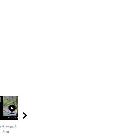
21:00
09:20
04:08
a žemaičių. Pietų
5 GALINGIAUSI
Best places to visit
ičiai
BRANDUOLINIAI
Telsiai
SPROGIMAI...