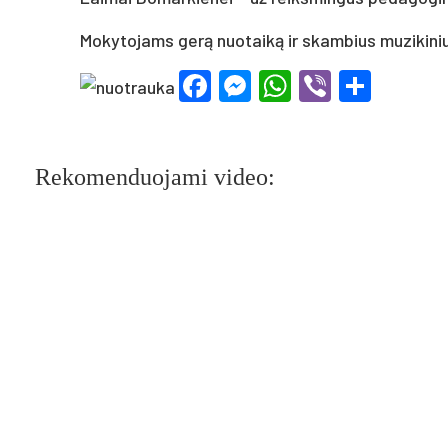
Mokytojams gerą nuotaiką ir skambius muzikiniu
Facebook
Messenger
WhatsApp
Viber
Shar
Rekomenduojami video: