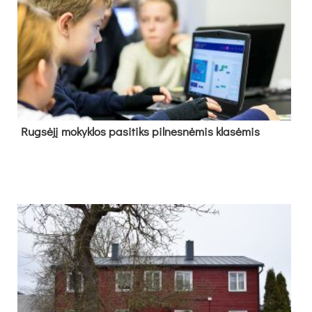
Rug­sė­jį mo­kyk­los pa­si­tiks pil­nes­nė­mis kla­sė­mis