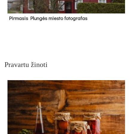
Pir­ma­sis Plun­gės mies­to fo­tog­ra­fas
Pravartu žinoti