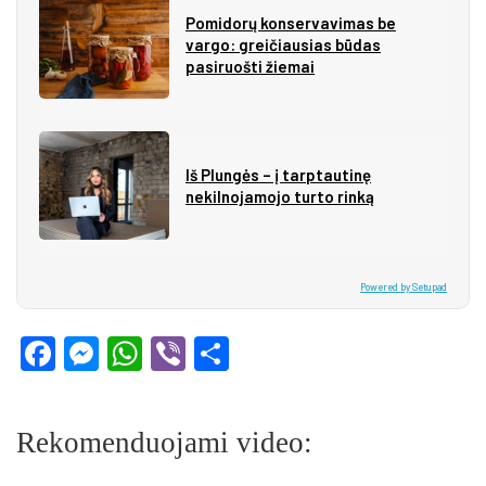
Pomidorų konservavimas be
vargo: greičiausias būdas
pasiruošti žiemai
Iš Plungės – į tarptautinę
nekilnojamojo turto rinką
Powered by Setupad
Facebook
Messenger
WhatsApp
Viber
Share
Rekomenduojami video: