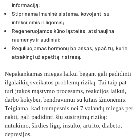
informaciją;
Stiprinama imuninė sistema, kovojanti su
infekcijomis ir ligomis;
Regeneruojamos kūno ląstelės, atsinaujina
raumenys ir audiniai;
Reguliuojamas hormonų balansas, ypač tų, kurie
atsakingi už apetitą ir stresą.
Nepakankamas miegas laikui bėgant gali padidinti
ilgalaikių sveikatos problemų riziką. Tai taip pat
turi įtakos mąstymo procesams, reakcijos laikui,
darbo kokybei, bendravimui su kitais žmonėmis.
Teigiama, kad trumpesnis nei 7 valandų miegas per
naktį, gali padidinti šių susirgimų riziką:
nutukimo, širdies ligų, insulto, artrito, diabeto,
depresijos.