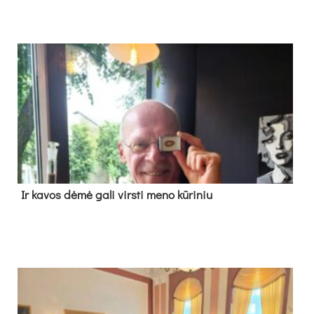
Ir ka­vos dė­mė ga­li virs­ti me­no kū­ri­niu