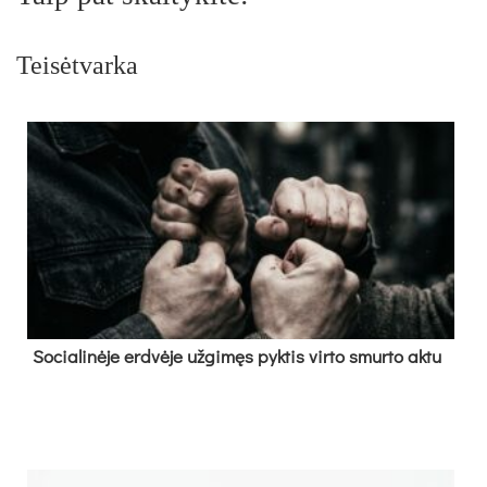
Teisėtvarka
So­cia­li­nė­je erd­vė­je už­gi­męs pyk­tis vir­to smur­to ak­tu