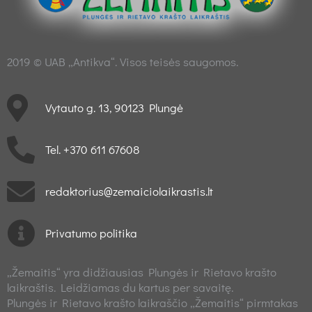
2019 © UAB „Antikva“. Visos teisės saugomos.
Vytauto g. 13, 90123 Plungė
Tel. +370 611 67608
redaktorius@zemaiciolaikrastis.lt
Privatumo politika
„Žemaitis“ yra didžiausias Plungės ir Rietavo krašto
laikraštis. Leidžiamas du kartus per savaitę.
Plungės ir Rietavo krašto laikraščio „Žemaitis“ pirmtakas