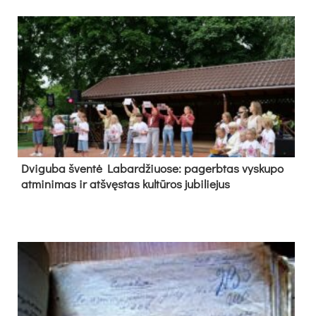
Dvi­gu­ba šven­tė La­bar­džiuo­se: pa­gerb­tas vys­ku­po
at­mi­ni­mas ir at­švęs­tas kul­tū­ros ju­bi­lie­jus