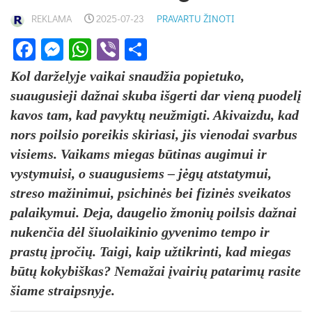
REKLAMA
2025-07-23
PRAVARTU ŽINOTI
Facebook
Messenger
WhatsApp
Viber
Share
Kol darželyje vaikai snaudžia popietuko,
suaugusieji dažnai skuba išgerti dar vieną puodelį
kavos tam, kad pavyktų neužmigti. Akivaizdu, kad
nors poilsio poreikis skiriasi, jis vienodai svarbus
visiems. Vaikams miegas būtinas augimui ir
vystymuisi, o suaugusiems – jėgų atstatymui,
streso mažinimui, psichinės bei fizinės sveikatos
palaikymui. Deja, daugelio žmonių poilsis dažnai
nukenčia dėl šiuolaikinio gyvenimo tempo ir
prastų įpročių. Taigi, kaip užtikrinti, kad miegas
būtų kokybiškas? Nemažai įvairių patarimų rasite
šiame straipsnyje.