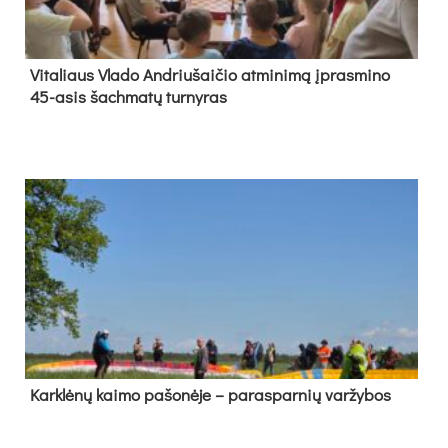
Vi­ta­liaus Vla­do And­riu­šai­čio at­mi­ni­mą įpras­mi­no
45-asis šach­ma­tų tur­ny­ras
Kark­lė­nų kai­mo pa­šo­nė­je – pa­ras­par­nių var­žy­bos