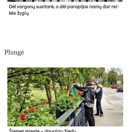
Dėl var­go­nų su­si­ta­rė, o dėl pa­ra­pi­jos na­mų dar rei­
kės žy­gių
Plungė
Šie­met mies­te – dau­giau žie­dų