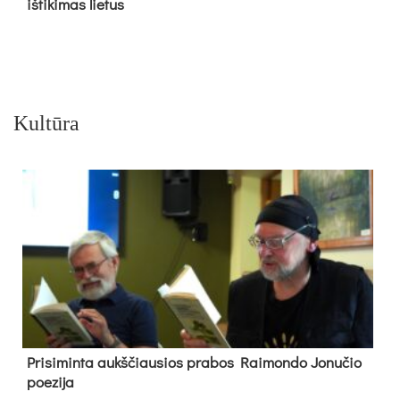
iš­ti­ki­mas lie­tus
Kultūra
Pri­si­min­ta aukš­čiau­sios pra­bos Rai­mon­do Jo­nu­čio
poe­zi­ja