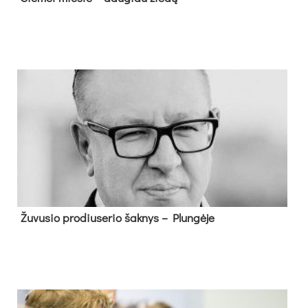
Žu­vu­sio pro­diu­se­rio šak­nys – Plun­gė­je