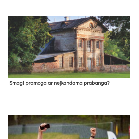
Sma­gi pra­mo­ga ar neį­kan­da­ma pra­ban­ga?