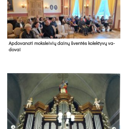
Ap­do­va­no­ti moks­lei­vių dai­nų šven­tės ko­lek­ty­vų va­
do­vai