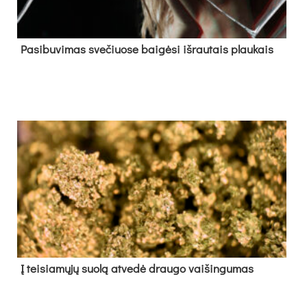
Pa­si­bu­vi­mas sve­čiuo­se bai­gė­si iš­rau­tais plau­kais
Į tei­sia­mų­jų suo­lą at­ve­dė drau­go vai­šin­gu­mas