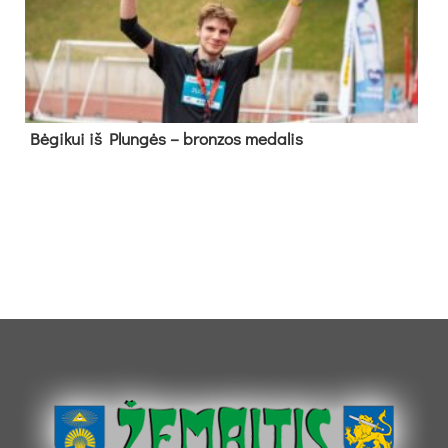
Bė­gi­kui iš Plun­gės – bron­zos me­da­lis