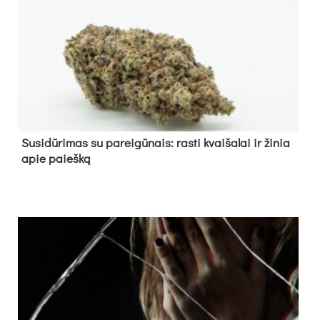
Su­si­dū­ri­mas su pa­rei­gū­nais: ras­ti kvai­ša­lai ir ži­nia
apie paieš­ką