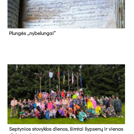
Plun­gės „ny­be­lun­gai“
Sep­ty­nios sto­vyk­los die­nos, šim­tai šyp­se­nų ir vie­nas