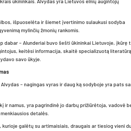
ikrais ūkininkais. Alvydas yra Lietuvos elnių augintojų
bos, išpuoselėta ir šiemet įvertinimo sulaukusi sodyba
 gyvenimą mylinčių žmonių rankomis.
p dabar – Alunderiai buvo šešti ūkininkai Lietuvoje, įkūrę 
ntojus, keitėsi informacija, skaitė specializuotą literatūrą
ikydavo savo ūkyje.
imas
 Alvydas – nagingas vyras ir daug ką sodyboje yra pats s
kį ir namus, yra pagrindinė jo darbų prižiūrėtoja, vadovė b
ė menkiausios detalės.
, kurioje galėtų su artimaisiais, draugais ar tiesiog vieni d