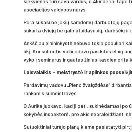
kiekvienas turi savo vardus, o Alunderiai tapo t
asociacijos valdybos narys.
Pora sukasi be jokių samdomų darbuotojų pagal
sukurta dviejų be galo atsidavusių, darbščių ir
Ankščiau elnininkystė nebuvo tokia populiari kai
ūkį. Konsultuotis važiuodavo pas kitus elnių augi
vyko į seminarus ir gautas žinias kasdien prita
Laisvalaikis – meistrystė ir aplinkos puoselėj
Pardavimų vadovu „Pieno žvaigždėse“ dirbantis
rankomis sumeistravęs.
O Aurika juokavo, kad ji pati, sukinėdamasi po ū
kokybės inspektorė, pro akis nepraleidžianti n
Sutuoktiniai turėjo planų kieme pasistatyti pirtį