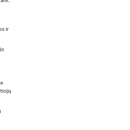
bo ir
ėt
us
ticijų
i