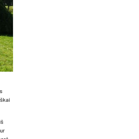
ys
iškai
iš
ur
tarė,