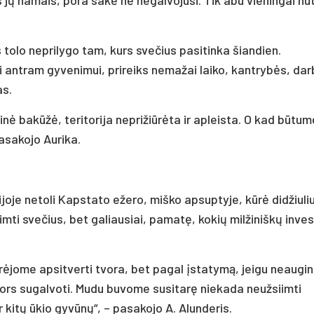
 tolo neprilygo tam, kurs svečius pasitinka šiandien.
ti antram gyvenimui, prireiks nemažai laiko, kantrybės, dar
as.
nė bakūžė, teritorija neprižiūrėta ir apleista. O kad būtum
asakojo Aurika.
joje netoli Kapstato ežero, miško apsuptyje, kūrė didžiuli
imti svečius, bet galiausiai, pamatę, kokių milžiniškų inves
rėjome apsitverti tvora, bet pagal įstatymą, jeigu neaugin
 nors sugalvoti. Mudu buvome susitarę niekada neužsiimti
ar kitų ūkio gyvūnų“, – pasakojo A. Alunderis.