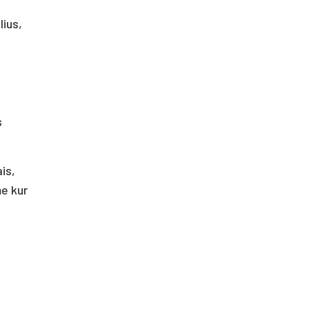
lius,
s
is,
me kur