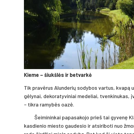
Kieme – šiukšlės ir betvarkė
Tik pravėrus Alunderių sodybos vartus, kvapą u
gėlynai, dekoratyviniai medeliai, tvenkinukas, į
– tikra ramybės oazė.
Šeimininkai papasakojo prieš tai gyvenę Kla
kasdienio miesto gaudesio ir atsiriboti nuo žmon
rado širdžiai mielą sodybą. Bet kad ši vieta tap