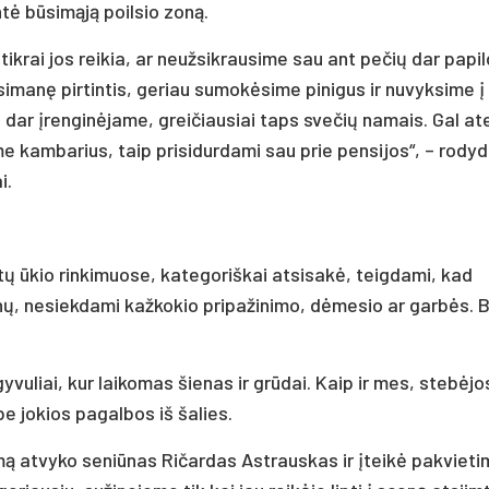
entė būsimąją poilsio zoną.
ikrai jos reikia, ar neužsikrausime sau ant pečių dar pap
žsimanę pirtintis, geriau sumokėsime pinigus ir nuvyksime į
į dar įrenginėjame, greičiausiai taps svečių namais. Gal at
e kambarius, taip prisidurdami sau prie pensijos“, – rody
i.
tų ūkio rinkimuose, kategoriškai atsisakė, teigdami, kad
ūnų, nesiekdami kažkokio pripažinimo, dėmesio ar garbės. 
yvuliai, kur laikomas šienas ir grūdai. Kaip ir mes, stebėjos
e jokios pagalbos iš šalies.
iemą atvyko seniūnas Ričardas Astrauskas ir įteikė pakvieti