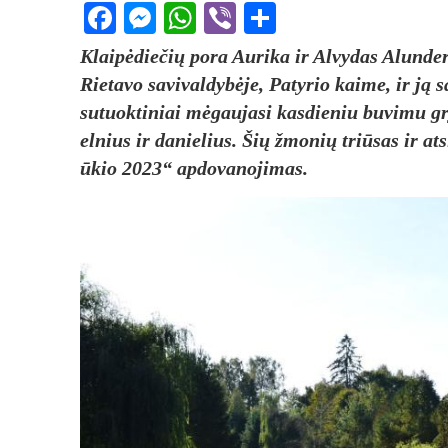
Facebook
Messenger
WhatsApp
Viber
Share
Klaipėdiečių pora Aurika ir Alvydas Alunderi
Rietavo savivaldybėje, Patyrio kaime, ir j
sutuoktiniai mėgaujasi kasdieniu buvimu gr
elnius ir danielius. Šių žmonių triūsas ir a
ūkio 2023“ apdovanojimas.