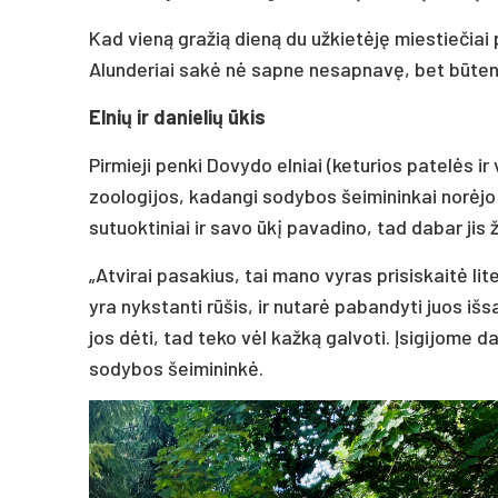
Kad vieną gražią dieną du užkietėję miestiečiai p
Alunderiai sakė nė sapne nesapnavę, bet būtent
Elnių ir danielių ūkis
Pirmieji penki Dovydo elniai (keturios patelės ir
zoologijos, kadangi sodybos šeimininkai norėjo
sutuoktiniai ir savo ūkį pavadino, tad dabar jis
„Atvirai pasakius, tai mano vyras prisiskaitė lite
yra nykstanti rūšis, ir nutarė pabandyti juos išs
jos dėti, tad teko vėl kažką galvoti. Įsigijome da
sodybos šeimininkė.