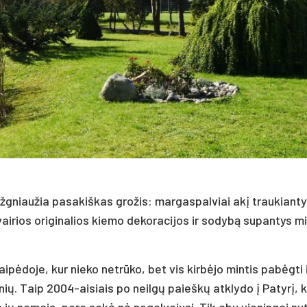
žgniaužia pasakiškas grožis: margaspalviai akį traukiant
vairios originalios kiemo dekoracijos ir sodybą supantys m
ipėdoje, kur nieko netrūko, bet vis kirbėjo mintis pabėgti 
ių. Taip 2004-aisiais po neilgų paieškų atklydo į Patyrį, k
s jų namais, pora sakė nė negalvojusi. Tik abu vieningai nu