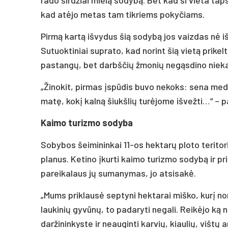
kad atėjo metas tam tikriems pokyčiams.
Pirmą kartą išvydus šią sodybą jos vaizdas nė iš
Sutuoktiniai suprato, kad norint šią vietą prikel
pastangų, bet darbščių žmonių negąsdino niek
„Žinokit, pirmas įspūdis buvo nekoks: sena medi
matę, kokį kalną šiukšlių turėjome išvežti…“ – p
Kaimo turizmo sodyba
Sobybos šeimininkai 11-os hektarų ploto teritori
planus. Ketino įkurti kaimo turizmo sodybą ir pri
pareikalaus jų sumanymas, jo atsisakė.
„Mums priklausė septyni hektarai miško, kurį no
laukinių gyvūnų, to padaryti negali. Reikėjo ką
daržininkyste ir neauginti karvių, kiaulių, vištų 