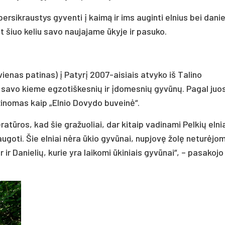
ersikraustys gyventi į kaimą ir ims auginti elnius bei danie
 šiuo keliu savo naujajame ūkyje ir pasuko.
 vienas patinas) į Patyrį 2007-aisiais atvyko iš Talino
 savo kieme egzotiškesnių ir įdomesnių gyvūnų. Pagal juo
 žinomas kaip „Elnio Dovydo buveinė“.
ratūros, kad šie gražuoliai, dar kitaip vadinami Pelkių elnia
augoti. Šie elniai nėra ūkio gyvūnai, nupjovę žolę neturėjo
r ir Danielių, kurie yra laikomi ūkiniais gyvūnai“, – pasakojo