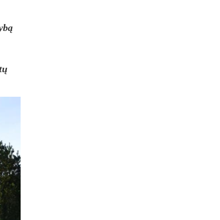
dybą
tų