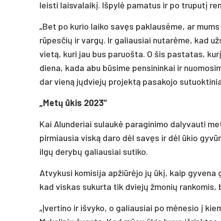
leisti laisvalaikį. Išpylė pamatus ir po truputį r
„Bet po kurio laiko savęs paklausėme, ar mums t
rūpesčių ir vargų. Ir galiausiai nutarėme, kad u
vietą, kuri jau bus paruošta. O šis pastatas, kur
diena, kada abu būsime pensininkai ir nuomosim
dar vieną jųdviejų projektą pasakojo sutuoktinia
„Metų ūkis 2023“
Kai Alunderiai sulaukė paraginimo dalyvauti me
pirmiausia viską daro dėl savęs ir dėl ūkio gyv
ilgų derybų galiausiai sutiko.
Atvykusi komisija apžiūrėjo jų ūkį, kaip gyvena g
kad viskas sukurta tik dviejų žmonių rankomis, b
„Įvertino ir išvyko, o galiausiai po mėnesio į k