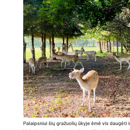
Palaipsniui šių gražuolių ūkyje ėmė vis daugėti i