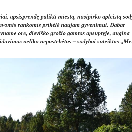
ai, apsisprendę palikti miestą, nusipirko apleistą so
ą savomis rankomis prikėlė naujam gyvenimui. Dabar
yname ore, dieviško grožio gamtos apsuptyje, augina
tsidavimas neliko nepastebėtas – sodybai suteiktas „Me