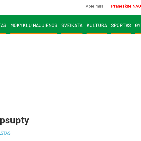
Apie mus
Praneškite NAU
TAS
MOKYKLŲ NAUJIENOS
SVEIKATA
KULTŪRA
SPORTAS
GY
apsupty
AŠTAS