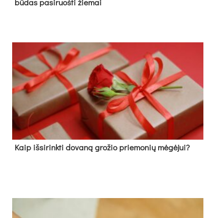
būdas pasiruošti žiemai
Kaip išsirinkti dovaną grožio priemonių mėgėjui?