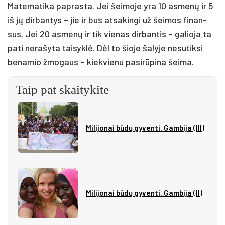
Ma­te­ma­ti­ka pa­pras­ta. Jei šei­mo­je yra 10 as­menų ir 5
iš jų dir­ban­tys – jie ir bus at­sa­kin­gi už šei­mos fi­nan­
sus. Jei 20 as­menų ir tik vie­nas dir­ban­tis – ga­lio­ja ta
pa­ti ne­ra­šy­ta tai­syklė. Dėl to šio­je ša­ly­je ne­su­tik­si
be­na­mio žmo­gaus – kiek­vie­nu pa­si­rūpi­na šei­ma.
Taip pat skaitykite
Milijonai būdų gyventi. Gambija (III)
Milijonai būdų gyventi. Gambija (II)