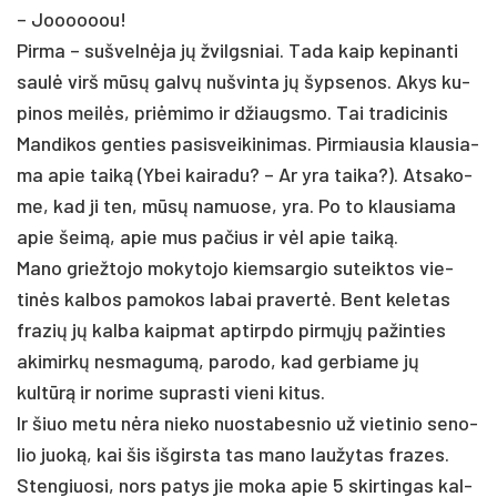
– Joooooou!
Pir­ma – su­švelnė­ja jų žvilgs­niai. Ta­da kaip ke­pi­nan­ti
saulė virš mūsų galvų nu­švin­ta jų šyp­se­nos. Akys ku­
pi­nos meilės, pri­ėmi­mo ir džiaugs­mo. Tai tra­di­ci­nis
Man­di­kos gen­ties pa­si­svei­ki­ni­mas. Pir­miau­sia klau­sia­
ma apie taiką (Ybei kai­ra­du? – Ar yra tai­ka?). At­sa­ko­
me, kad ji ten, mūsų na­muo­se, yra. Po to klau­sia­ma
apie šeimą, apie mus pa­čius ir vėl apie taiką.
Ma­no griež­to­jo mo­ky­to­jo kiem­sar­gio su­teik­tos vie­
tinės kal­bos pa­mo­kos la­bai pra­vertė. Bent ke­le­tas
fra­zių jų kal­ba kaip­mat ap­tirp­do pirmųjų pa­žin­ties
aki­mirkų ne­sma­gumą, pa­ro­do, kad ger­bia­me jų
kultūrą ir no­ri­me su­pras­ti vie­ni ki­tus.
Ir šiuo me­tu nėra nie­ko nuo­sta­bes­nio už vie­ti­nio se­no­
lio juoką, kai šis iš­girs­ta tas ma­no lau­žy­tas fra­zes.
Sten­giuo­si, nors pa­tys jie mo­ka apie 5 skir­tin­gas kal­