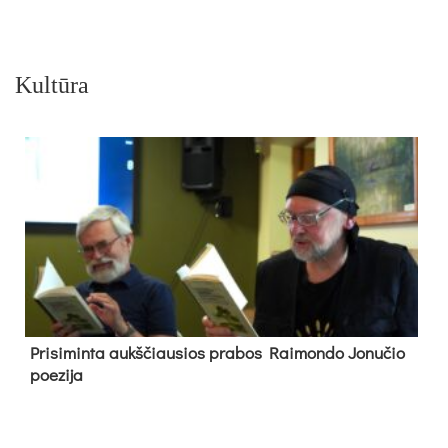
Kultūra
Pri­si­min­ta aukš­čiau­sios pra­bos Rai­mon­do Jo­nu­čio
poe­zi­ja