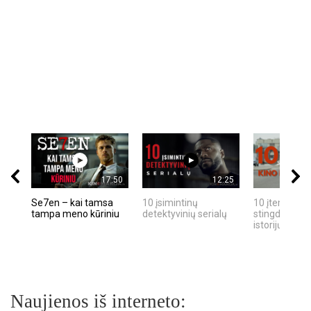
17:50
12:25
Se7en – kai tamsa
10 įsimintinų
10 įtemptų, k
tampa meno kūriniu
detektyvinių serialų
stingdančių k
istorijų
Naujienos iš interneto: