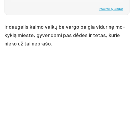
Powered by Setupad
Ir dau­ge­lis kai­mo vaikų be var­go bai­gia vi­du­rinę mo­
kyklą mies­te, gy­ven­da­mi pas dėdes ir te­tas, ku­rie
nie­ko už tai ne­pra­šo.