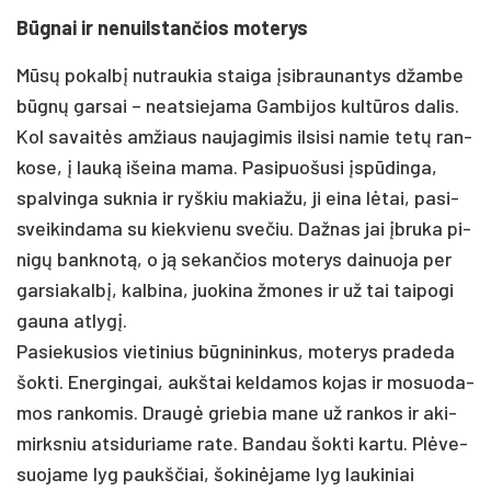
Būgnai ir ne­nuils­tan­čios mo­te­rys
Mūsų po­kalbį nu­trau­kia stai­ga įsib­rau­nan­tys džam­be
būgnų gar­sai – neat­sie­ja­ma Gam­bi­jos kultū­ros da­lis.
Kol sa­vaitės am­žiaus nau­ja­gi­mis il­si­si na­mie tetų ran­
ko­se, į lauką išei­na ma­ma. Pa­si­puo­šu­si įspūdin­ga,
spal­vin­ga su­knia ir ryš­kiu ma­kia­žu, ji ei­na lėtai, pa­si­
svei­kin­da­ma su kiek­vie­nu sve­čiu. Daž­nas jai įbru­ka pi­
nigų bank­notą, o ją se­kan­čios mo­te­rys dai­nuo­ja per
gar­sia­kalbį, kal­bi­na, juo­ki­na žmo­nes ir už tai tai­po­gi
gau­na at­lygį.
Pa­sie­ku­sios vie­ti­nius būgni­nin­kus, mo­te­rys pra­de­da
šok­ti. Ener­gin­gai, aukš­tai kel­da­mos ko­jas ir mo­suo­da­
mos ran­ko­mis. Draugė grie­bia ma­ne už ran­kos ir aki­
mirks­niu at­si­du­ria­me ra­te. Ban­dau šok­ti kar­tu. Plėve­
suo­ja­me lyg paukš­čiai, šo­kinė­ja­me lyg lau­ki­niai