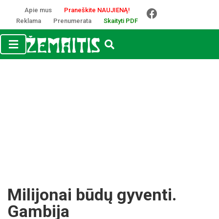
Apie mus
Praneškite NAUJIENĄ!
Reklama
Prenumerata
Skaityti PDF
Milijonai būdų gyventi.
Gambija