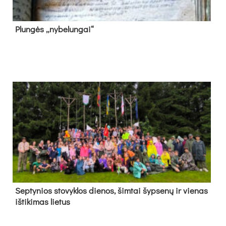
Plun­gės „ny­be­lun­gai“
Sep­ty­nios sto­vyk­los die­nos, šim­tai šyp­se­nų ir vie­nas
iš­ti­ki­mas lie­tus