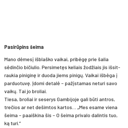
Pa­sirū­pins šei­ma
Ma­no dėmesį išb­laš­ko vai­kai, pri­bėgę prie ša­lia
sėdin­čio bi­čiu­lio. Per­si­metęs ke­liais žod­žiais jis iš­sit­
rau­kia pi­ni­ginę ir duo­da jiems pi­nigų. Vai­kai išbė­ga į
par­duo­tuvę. Įdo­mi de­talė – pa­žįsta­mas ne­tu­ri sa­vo
vaikų. Tai jo bro­liai.
Tie­sa, bro­liai ir se­se­rys Gam­bi­jo­je ga­li būti ant­ros,
tre­čios ar net de­šim­tos kar­tos… „Mes esa­me vie­na
šei­ma – paaiš­ki­na šis – O šei­ma pri­va­lo da­lin­tis tuo,
ką tu­ri.“