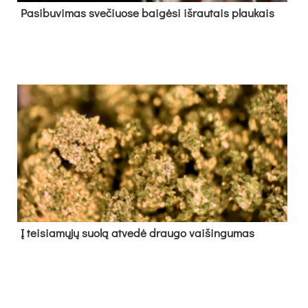
Pa­si­bu­vi­mas sve­čiuo­se bai­gė­si iš­rau­tais plau­kais
Į tei­sia­mų­jų suo­lą at­ve­dė drau­go vai­šin­gu­mas