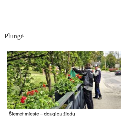
Plungė
Šie­met mies­te – dau­giau žie­dų