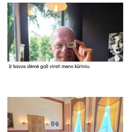
Ir ka­vos dė­mė ga­li virs­ti me­no kū­ri­niu