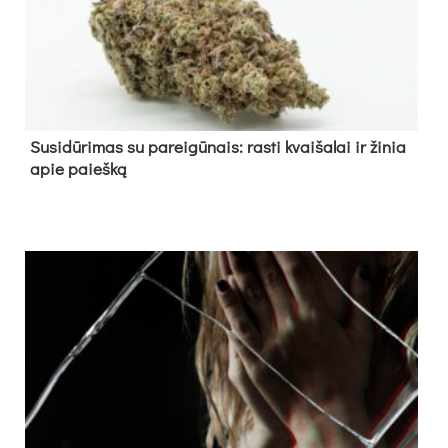
Su­si­dū­ri­mas su pa­rei­gū­nais: ras­ti kvai­ša­lai ir ži­nia
apie paieš­ką