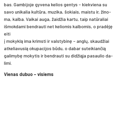
bas. Gam­bi­jo­je gy­ve­na ke­lios gen­tys – kiek­vie­na su
sa­vo uni­ka­lia kultū­ra, mu­zi­ka, šo­kiais, mais­tu ir, ži­no­
ma, kal­ba. Vai­kai au­ga, žaid­žia kar­tu, taip natū­ra­liai
iš­mok­da­mi bend­rau­ti net ke­lio­mis kal­bo­mis, o pra­dėję
ei­ti
į mo­kyklą ima krims­ti ir vals­ty­binę – anglų, skaud­žiai
at­ke­lia­vu­sią oku­pa­ci­jos būdu, o da­bar su­tei­kian­čią
ga­li­mybę mo­ky­tis ir bend­rau­ti su did­žią­ja pa­sau­lio da­
li­mi.
Vie­nas du­buo – vi­siems