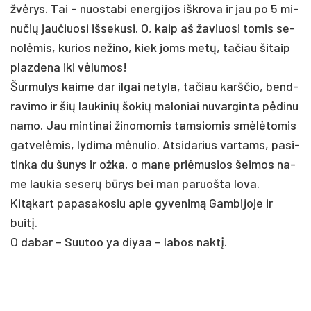
žvėrys. Tai – nuo­sta­bi ener­gi­jos išk­ro­va ir jau po 5 mi­
nu­čių jau­čiuo­si iš­se­ku­si. O, kaip aš ža­viuo­si to­mis se­
nolė­mis, ku­rios ne­ži­no, kiek joms metų, ta­čiau šitaip
plaz­de­na­ iki vėlu­mos!
Šur­mu­lys kai­me dar il­gai ne­ty­la, ta­čiau karš­čio, bend­
ra­vi­mo ir šių lau­ki­nių šo­kių ma­lo­niai nu­var­gin­ta pėdi­nu
na­mo. Jau min­ti­nai ži­no­mo­mis tam­sio­mis smėlėto­mis
gat­velė­mis, ly­di­ma mėnu­lio. At­si­da­rius var­tams, pa­si­
tin­ka du šu­nys ir ož­ka, o ma­ne pri­ėmu­sios šei­mos na­
me lau­kia se­serų būrys bei man pa­ruoš­ta lo­va.
Kitą­kart pa­pa­sa­ko­siu apie gy­ve­nimą Gam­bi­jo­je ir
buitį.
O da­bar – Suu­too ya diyaa – la­bos nak­tį.