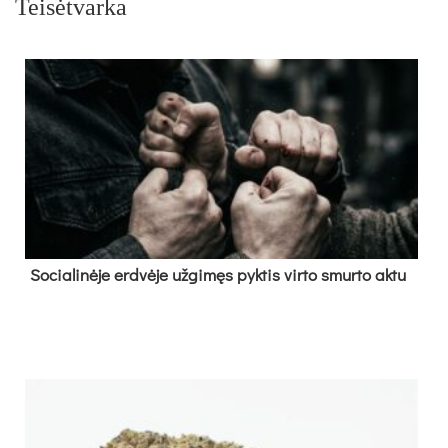
Teisėtvarka
So­cia­li­nė­je erd­vė­je už­gi­męs pyk­tis vir­to smur­to ak­tu