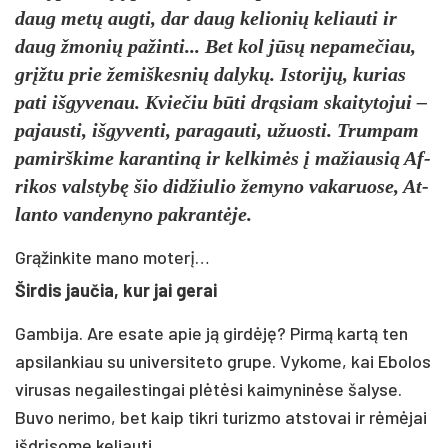
daug metų aug­ti, dar daug ke­lio­nių ke­liau­ti ir
daug žmo­nių pažinti... Bet kol jūsų ne­pa­me­čiau,
grįžtu prie že­miš­kes­nių da­lykų. Is­to­rijų, ku­rias
pa­ti iš­gy­ve­nau. Kvie­čiu būti drąsiam skai­ty­to­jui –
pa­jaus­ti, iš­gy­ven­ti, pa­ra­gau­ti, užuos­ti. Trum­pam
pa­mirš­ki­me ka­ran­tiną ir kel­kimės į ma­žiau­sią Af­
ri­kos vals­tybę šio did­žiu­lio že­my­no va­ka­ruo­se, At­
lan­to van­de­ny­no pa­krantė­je.
Grąžinkite mano moterį…
Šir­dis jau­čia, kur jai ge­rai
Gam­bi­ja. Are esa­te apie ją girdėję? Pirmą kartą ten
ap­si­lan­kiau su uni­ver­si­te­to gru­pe. Vy­ko­me, kai Ebo­los
vi­ru­sas ne­gai­les­tin­gai plėtėsi kai­my­ninė­se ša­ly­se.
Bu­vo ne­ri­mo, bet kaip tik­ri tu­riz­mo at­sto­vai ir rėmėjai
išdrį­so­me ke­liau­ti.