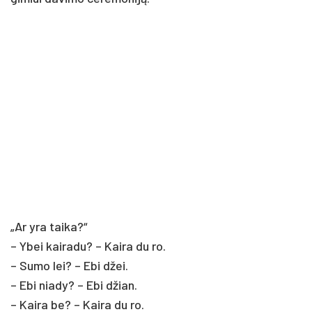
„Ar yra tai­ka?“
– Ybei kai­ra­du? – Kai­ra du ro.
– Su­mo lei? – Ebi džei.
– Ebi nia­dy? – Ebi džian.
– Kai­ra be? – Kai­ra du ro.