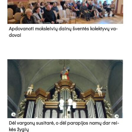
Ap­do­va­no­ti moks­lei­vių dai­nų šven­tės ko­lek­ty­vų va­
do­vai
Dėl var­go­nų su­si­ta­rė, o dėl pa­ra­pi­jos na­mų dar rei­
kės žy­gių