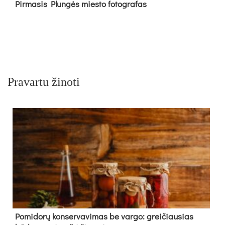
Pir­ma­sis Plun­gės mies­to fo­tog­ra­fas
Pravartu žinoti
Pomidorų konservavimas be vargo: greičiausias