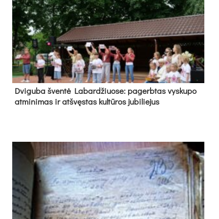
Dvi­gu­ba šven­tė La­bar­džiuo­se: pa­gerb­tas vys­ku­po
at­mi­ni­mas ir at­švęs­tas kul­tū­ros ju­bi­lie­jus