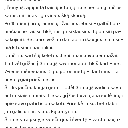
Į že­myną, api­pintą bai­sių is­to­rijų apie ne­si­bai­gian­čius
ka­rus, mir­ti­nas li­gas ir vi­sišką skurdą.
Po 10 dienų pro­gra­mos grįžau nu­ste­bu­si – galbūt pa­
ma­čiau ne tai, ko tikė­jau­si pri­si­klau­siu­si tų bai­sių pa­
sa­ko­jimų. Bet parsivežiau dar la­biau išau­gu­sį smal­su­
mą ki­to­kiam pa­sau­liui.
Jau­čiau, kad šių ke­le­tos dienų man bu­vo per ma­žai.
Tad vėl grįžau į Gam­biją sa­va­no­riau­ti, tik šįkart – net
7-iems mėne­siams. O po po­ros metų – dar trims. Tai
bu­vo ly­giai prie­š me­tus.
Šir­dis jau­čia, kur jai ge­rai. Todėl Gam­biją va­di­nu sa­vo
ant­rai­siais na­mais. Tie­sa, grįžus bu­vo ga­na su­dėtin­ga
apie sa­vo pa­tir­tis pa­sa­ko­ti. Pri­reikė lai­ko, bet da­bar
jau ga­liu da­lin­tis tuo, ką pa­ty­riau.
Šia­me straips­ny­je kvie­čiu jus į šventę – var­do nau­ja­
gi­miui da­vi­mo ce­re­mo­niją.