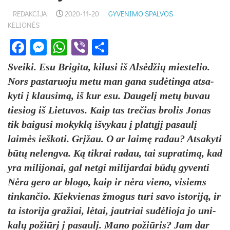
REDAKCIJA
2020-11-20
GYVENIMO SPALVOS
KELIONĖS
Facebook
Messenger
WhatsApp
Viber
Share
Svei­ki. Esu Bri­gi­ta, ki­lu­si iš Alsėd­žių mies­te­lio.
Nors pa­sta­ruo­ju me­tu man ga­na su­dėtin­ga at­sa­
ky­ti į klau­simą, iš kur esu. Dau­gelį metų bu­vau
tie­siog iš Lie­tu­vos. Kaip tas tre­čias bro­lis Jo­nas
tik bai­gu­si mo­kyklą iš­vy­kau į platųjį pa­saulį
laimės ieš­ko­ti. Grįžau. O ar laimę ra­dau? At­sa­ky­ti
būtų ne­leng­va. Ką tik­rai ra­dau, tai su­pra­timą, kad
yra mi­li­jo­nai, gal ne­tgi mi­li­jar­dai būdų gy­ven­ti
Nėra ge­ro ar blo­go, kaip ir nėra vie­no, vi­siems
tin­kan­čio. Kiek­vie­nas žmo­gus tu­ri sa­vo is­to­riją, ir
ta is­to­ri­ja gra­žiai, lėtai, jaut­riai su­dėlio­ja jo uni­
kalų po­žiūrį į pa­saulį. Ma­no po­žiū­ris? Jam dar