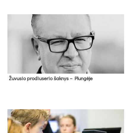
Žu­vu­sio pro­diu­se­rio šak­nys – Plun­gė­je