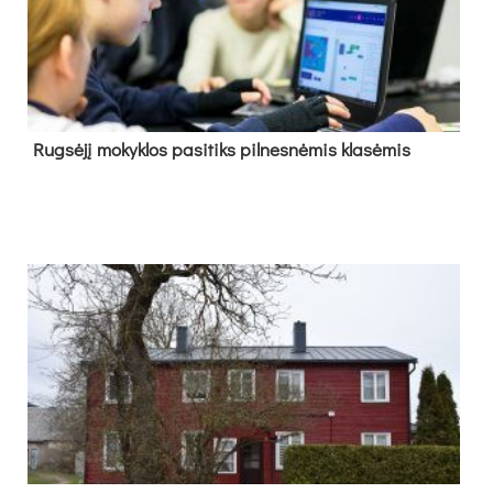
Rug­sė­jį mo­kyk­los pa­si­tiks pil­nes­nė­mis kla­sė­mis