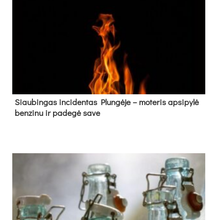
Siau­bin­gas in­ci­den­tas Plun­gė­je – mo­te­ris ap­si­py­lė
ben­zi­nu ir pa­de­gė sa­ve