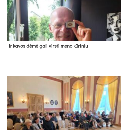
Ir ka­vos dė­mė ga­li virs­ti me­no kū­ri­niu