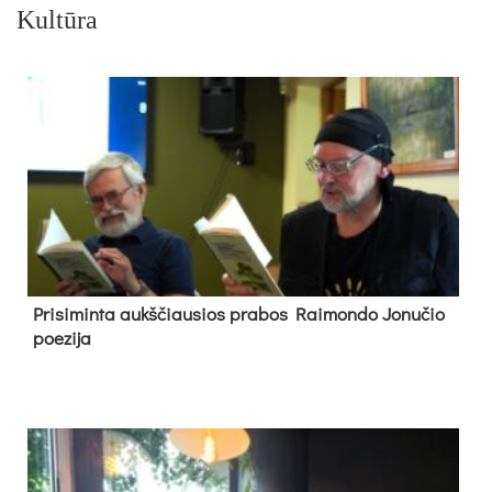
Kultūra
Pri­si­min­ta aukš­čiau­sios pra­bos Rai­mon­do Jo­nu­čio
poe­zi­ja