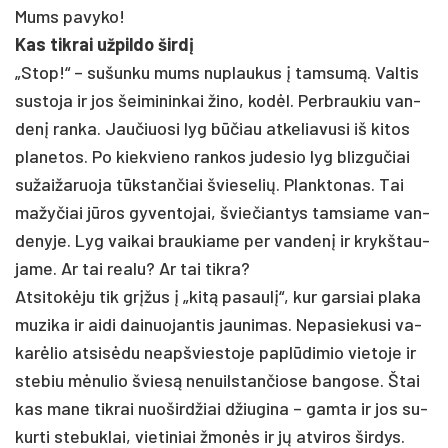
Mums pa­vy­ko!
Kas tik­rai už­pil­do širdį
„Stop!“ – su­šun­ku mums nu­plau­kus į tam­sumą. Val­tis
su­sto­ja ir jos šei­mi­nin­kai ži­no, kodėl. Perb­rau­kiu van­
denį ran­ka. Jau­čiuo­si lyg būčiau at­ke­lia­vu­si iš ki­tos
pla­ne­tos. Po kiek­vie­no ran­kos ju­de­sio lyg bliz­gu­čiai
su­žai­ža­ruo­ja tūkstan­čiai švie­se­lių. Plank­to­nas. Tai
ma­žy­čiai jūros gy­ven­to­jai, švie­čian­tys tam­sia­me van­
de­ny­je. Lyg vai­kai brau­kia­me per van­denį ir krykš­tau­
ja­me. Ar tai rea­lu? Ar tai tik­ra?
At­si­tokė­ju tik grįžus į „kitą pa­saulį“, kur gar­siai pla­ka
mu­zi­ka ir ai­di dai­nuo­jan­tis jau­ni­mas. Ne­pa­sie­ku­si va­
karė­lio at­si­sėdu neapš­vies­to­je pa­plūdi­mio vie­to­je ir
ste­biu mėnu­lio šviesą ne­nuils­tan­čio­se ban­go­se. Štai
kas ma­ne tik­rai nuo­šird­žiai džiu­gi­na – gam­ta ir jos su­
kur­ti ste­buk­lai, vie­ti­niai žmonės ir jų at­vi­ros šir­dys.