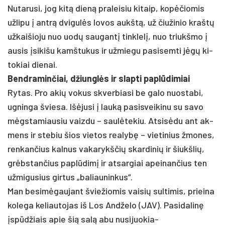
Nu­ta­ru­si, jog kitą dieną pra­lei­siu ki­taip, kopė­čio­mis
už­li­pu į ant­rą dvi­gulės lo­vos aukštą, už čiu­ži­nio kraštų
už­kai­šio­ju nuo uodų sau­gantį tink­lelį, nuo triukš­mo į
au­sis įsi­ki­šu kamš­tu­kus ir už­mie­gu pa­si­sem­ti jėgų ki­
to­kiai die­nai.
Bend­ra­min­čiai, džiunglės ir slap­ti pa­plūdi­miai
Ry­tas. Pro akių vo­kus skver­bia­si be ga­lo nuo­sta­bi,
ug­nin­ga švie­sa. Išė­ju­si į lauką pa­si­svei­ki­nu su sa­vo
mėgsta­miau­siu vaiz­du – saulė­te­kiu. At­sisė­du ant ak­
mens ir ste­biu šios vie­tos rea­lybę – vie­ti­nius žmo­nes,
ren­kan­čius kal­nus va­ka­rykš­čių skar­di­nių ir šiukš­lių,
grėbstan­čius pa­plūdimį ir at­sar­giai apei­nan­čius ten
už­mi­gu­sius gir­tus „ba­liau­nin­kus“.
Man be­si­mėgau­jant švie­žio­mis vai­sių sul­timis, priei­na
ko­le­ga ke­liau­to­jas iš Los And­že­lo (JAV). Pa­si­da­linę
įspūdžiais apie šią salą abu nu­si­juo­kia­-