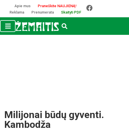
Apie mus
Praneškite NAUJIENĄ!
Reklama
Prenumerata
Skaityti PDF
Milijonai būdų gyventi.
Kambodža