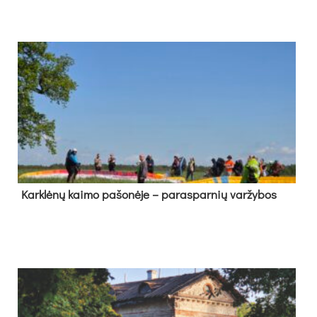
Kark­lė­nų kai­mo pa­šo­nė­je – pa­ras­par­nių var­žy­bos