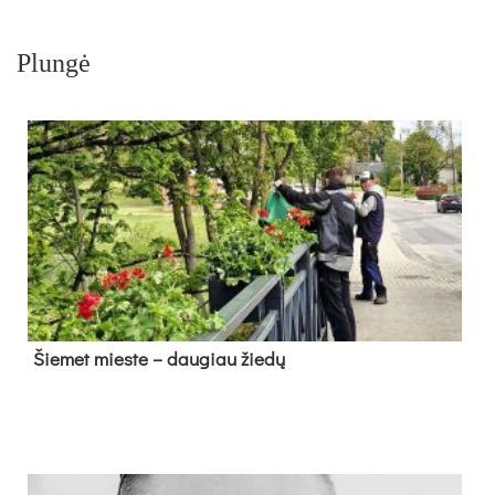
Plungė
Šie­met mies­te – dau­giau žie­dų