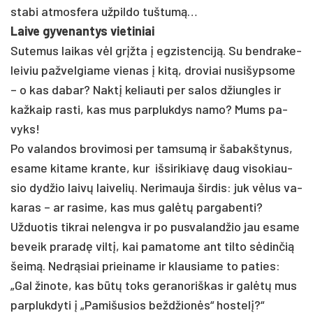
sta­bi at­mos­fe­ra už­pil­do tuš­tumą…
Lai­ve gy­ve­nan­tys vie­ti­niai
Su­te­mus lai­kas vėl grįžta į eg­zis­ten­ciją. Su bend­ra­ke­
lei­viu pa­žvel­gia­me vie­nas į kitą, dro­viai nu­si­šyp­so­me
– o kas da­bar? Naktį ke­liau­ti per sa­los džiung­les ir
kaž­kaip ras­ti, kas mus par­pluk­dys na­mo? Mums pa­
vyks!
Po va­lan­dos bro­vi­mo­si per tam­sumą ir ša­bakš­ty­nus,
esa­me ki­ta­me kran­te, kur iš­si­ri­kiavę daug vi­so­kiau­
sio dyd­žio laivų lai­ve­lių. Ne­ri­mau­ja šir­dis: juk vėlus va­
ka­ras – ar ra­si­me, kas mus galėtų par­ga­ben­ti?
Už­duo­tis tik­rai ne­leng­va ir po pus­va­land­žio jau esa­me
be­veik pra­radę viltį, kai pa­ma­to­me ant til­to sėdin­čią
šeimą. Nedrą­siai priei­na­me ir klau­sia­me to pa­ties:
„Gal ži­no­te, kas būtų toks ge­ra­no­riš­kas ir galėtų mus
par­pluk­dy­ti į „Pa­mi­šu­sios be­ždžionės“ hos­telį?“