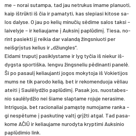
me – no­rai su­tam­pa, tad jau ne­tru­kus ima­me pla­nuo­ti,
kaip ištrūk­ti iš čia ir pa­ma­ty­ti, kas sle­pia­si ki­to­se sa­
los da­ly­se. O jau po ke­lių mi­nu­čių sėdi­me sa­los tak­si –
lai­ve­ly­je – ir ke­liau­ja­me į Auk­sinį pa­plūdimį. Tie­sa, no­
rint pa­siek­ti jį rei­kia dar va­landą žings­niuo­ti per
neišgrįs­tus ke­lius ir „džiung­les“.
Ei­da­mi tru­putį pa­si­klys­ta­me ir lyg ty­čia iš nie­kur iš­
dygs­ta spor­tiš­ka, leng­vu žings­ne­liu pėdi­nan­ti pa­nelė.
Ši po pa­saulį ke­liau­jan­ti jo­gos mo­ky­to­ja iš Vo­kie­ti­jos
mums ne tik pa­ro­do ke­lią, bet ir re­ko­men­duo­ja vėliau
atei­ti į Saulė­lyd­žio pa­plūdimį. Pa­sak jos, nuo­sta­bes­
nio saulė­lyd­žio nei šia­me slap­ta­me ro­ju­je ne­ra­si­me.
Int­ri­guo­ja, bet ra­cio­na­liai pamąstę nu­mo­ja­me ran­ka –
gi ne­spėtu­me į pa­sku­tinę valtį grįžti at­gal. Tad pa­sa­
ko­me AČIŪ ir ke­liau­ja­me nu­ro­dy­ta kryp­ti­mi Auk­si­nio
pa­plūdi­mio link.