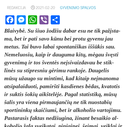
REDAKCIJA
2021-02-20
GYVENIMO SPALVOS
Facebook
Messenger
WhatsApp
Viber
Share
Blai­vybė. Su šiuo žod­žiu da­bar esu ne tik pa­žįsta­
ma, bet ir pa­ti sa­vo kūnu bei pro­tu gy­ve­nu jau
me­tus. Tai bu­vo la­bai spon­ta­niš­kas iššū­kis sau.
Ne­me­luo­siu, kaip ir dau­gu­ma kitų, mėgau švęsti
gy­ve­nimą ir tos šventės ne­įsi­vaiz­da­vau be stik­
linės su stip­res­niu gėri­mu ran­ko­je. Dau­ge­lis
mūsų užau­go su min­ti­mi, kad ki­taip ne­įma­no­ma
at­si­pa­lai­duo­ti, pa­mirš­ti kas­die­nes bėdas, kva­to­tis
ir suktis šo­kių aikš­telė­je. Pa­gal sta­tis­tiką, mūsų
ša­lis yra vie­na pir­mau­jan­čių ne tik nuosta­bių
spor­ti­ninkų skai­čiu­mi, bet ir al­ko­ho­lio var­to­ji­mu.
Pas­ta­ra­sis fak­tas ne­džiu­gi­na, ži­nant be­sai­kio al­
ko­ho­lio žalą svei­ka­tai, pi­ni­gi­nei, šei­mai, veik­lai ir