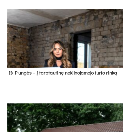
Iš Plungės – į tarptautinę nekilnojamojo turto rinką