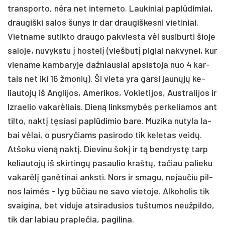
trans­por­to, nėra net in­ter­ne­to. Lau­ki­niai pa­plūdi­miai,
drau­giš­ki sa­los šu­nys ir dar drau­giš­kes­ni vie­ti­niai.
Viet­na­me su­tik­to drau­go pa­kvies­ta vėl su­si­bur­ti šio­je
sa­lo­je, nu­vyks­tu į hos­telį (vieš­butį pi­giai nak­vy­nei, kur
vie­na­me kam­ba­ry­je daž­niau­siai ap­si­sto­ja nuo 4 kar­
tais net iki 16 žmo­nių). Ši vie­ta yra gar­si jaunųjų ke­
liau­tojų iš Ang­li­jos, Ame­ri­kos, Vo­kie­ti­jos, Aust­ra­li­jos ir
Iz­rae­lio va­karė­liais. Dieną links­mybės per­ke­lia­mos ant
til­to, naktį tęsiasi pa­plūdi­mio ba­re. Mu­zi­ka nu­ty­la la­
bai vėlai, o pus­ry­čiams pa­si­ro­do tik ke­le­tas veidų.
At­šo­ku vieną naktį. Die­vi­nu šokį ir tą bend­rystę tarp
ke­liau­tojų iš skir­tingų pa­sau­lio kraštų, ta­čiau pa­lie­ku
va­karėlį ganė­ti­nai anks­ti. Nors ir sma­gu, ne­jau­čiu pil­
nos laimės – lyg būčiau ne sa­vo vie­to­je. Al­ko­ho­lis tik
svai­gi­na, bet vi­du­je at­si­ra­du­sios tuš­tu­mos neuž­pil­do,
tik dar la­biau pra­ple­čia, pa­gi­li­na.