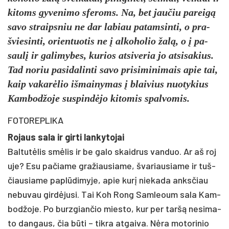
ki­toms gy­ve­ni­mo sfe­roms. Na, bet jau­čiu pa­reigą
sa­vo straips­niu ne dar la­biau pa­tam­sin­ti, o pra­
švie­sin­ti, orien­tuo­tis ne į al­ko­ho­lio žalą, o į pa­
saulį ir ga­li­my­bes, ku­rios at­si­ve­ria jo at­si­sa­kius.
Tad no­riu pa­si­da­lin­ti sa­vo pri­si­mi­ni­mais apie tai,
kaip va­karė­lio iš­mai­ny­mas į blai­vius nuo­ty­kius
Kam­bod­žo­je su­spindė­jo ki­to­mis spal­vo­mis.
FOTOREPLIKA
Ro­jaus sa­la ir gir­ti lan­ky­to­jai
Bal­tutė­lis smėlis ir be ga­lo skaid­rus van­duo. Ar aš ro­j
u­je? Esu pa­čia­me gra­žiau­sia­me, šva­riau­sia­me ir tuš­
čiau­sia­me pa­plūdi­my­je, apie kurį nie­ka­da anks­čiau
ne­bu­vau girdė­ju­si. Tai Koh Rong Sam­leoum sa­la Kam­
bod­žo­je. Po burz­gian­čio mies­to, kur per taršą ne­si­ma­
to dan­gaus, čia būti – tik­ra at­gai­va. Nėra mo­to­ri­nio