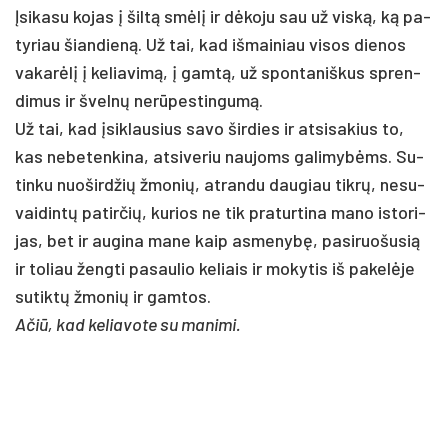
Įsi­ka­su ko­jas į šiltą smėlį ir dėko­ju sau už viską, ką pa­
ty­riau šian­dieną. Už tai, kad iš­mai­niau vi­sos die­nos
va­karėlį į ke­lia­vimą, į gamtą, už spon­ta­niš­kus spren­
di­mus ir švelnų nerū­pes­tin­gumą.
Už tai, kad įsik­lau­sius sa­vo šir­dies ir at­si­sa­kius to,
kas ne­be­ten­ki­na, at­si­ve­riu nau­joms ga­li­mybėms. Su­
tin­ku nuo­šird­žių žmo­nių, at­ran­du dau­giau tikrų, ne­su­
vai­dintų pa­tir­čių, ku­rios ne tik pra­tur­ti­na ma­no is­to­ri­
jas, bet ir au­gi­na ma­ne kaip as­me­nybę, pa­si­ruo­šu­sią
ir to­liau ženg­ti pa­sau­lio ke­liais ir mo­ky­tis iš pa­kelė­je
su­tiktų žmo­nių ir gam­tos.
Ačiū, kad ke­lia­vo­te su ma­ni­mi.