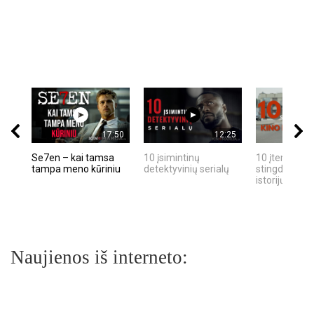
17:50
12:25
Se7en – kai tamsa
10 įsimintinų
10 įtemptų, k
tampa meno kūriniu
detektyvinių serialų
stingdančių k
istorijų
Naujienos iš interneto: