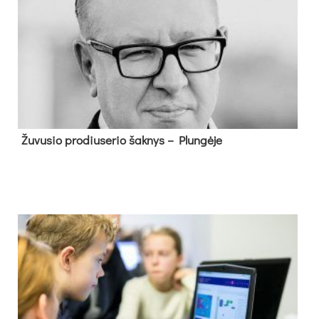
Žu­vu­sio pro­diu­se­rio šak­nys – Plun­gė­je