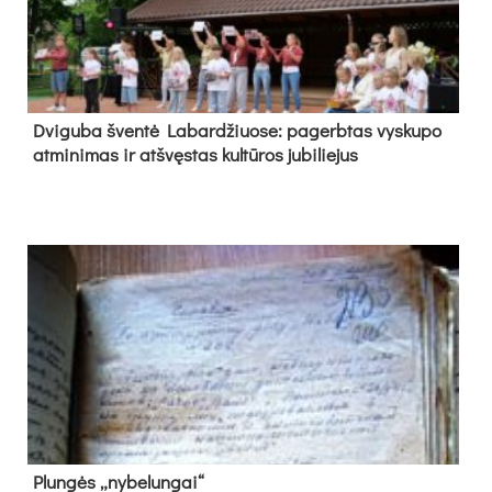
Dvi­gu­ba šven­tė La­bar­džiuo­se: pa­gerb­tas vys­ku­po
at­mi­ni­mas ir at­švęs­tas kul­tū­ros ju­bi­lie­jus
Plun­gės „ny­be­lun­gai“