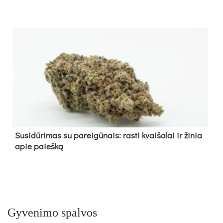
Su­si­dū­ri­mas su pa­rei­gū­nais: ras­ti kvai­ša­lai ir ži­nia
apie paieš­ką
Gyvenimo spalvos