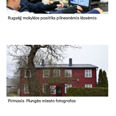
Rug­sė­jį mo­kyk­los pa­si­tiks pil­nes­nė­mis kla­sė­mis
Pir­ma­sis Plun­gės mies­to fo­tog­ra­fas