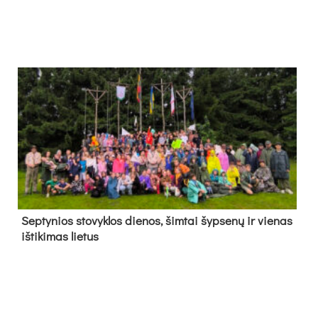
Sep­ty­nios sto­vyk­los die­nos, šim­tai šyp­se­nų ir vie­nas
iš­ti­ki­mas lie­tus