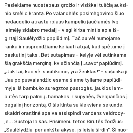
Pa­sie­kia­me nuo­sta­baus gro­žio ir vi­siš­kai tuš­čią auk­si­
nio smėlio krantą. Po va­landėlės pa­si­mėga­vi­mo šiuo
ne­dau­ge­lio at­ras­tu ro­jaus kam­pe­liu jau­čiamės lyg
laimėję si­dab­ro me­dalį – vis­gi kir­ba min­tis apie iš­
girtąjį Saulė­lyd­žio pa­plūdimį. Ta­čiau vėl nu­mo­ja­me
ran­ka ir nu­sprend­žia­me ke­liau­ti at­gal, kad spėtu­me į
pa­sku­tinį tak­si. Bet su­ta­pi­mas – ke­ly­je vėl su­tin­ka­me
šią grakš­čią mer­giną, kvie­čian­čią į „sa­vo“ pa­plūdimį.
„Juk tai, kad vėl su­si­ti­ko­me, yra ženk­las!“ – su­šun­ka ji.
Jau po pus­va­land­žio esa­me šia­me ty­lia­me pa­plūdi­
my­je. Iš bam­bu­ko su­regz­tos pa­stogės, jau­kios lem­
putės tarp pal­mių, ha­ma­kas ir su­pynės, žvel­gian­čios į
be­ga­linį ho­ri­zontą. O šis kin­ta su kiek­vie­na se­kun­de,
skaid­ri oran­žinė spal­va at­si­spin­di van­dens veid­ro­dy­
je… Sus­to­ja lai­kas. Pri­si­me­nu te­tos Bi­rutės žod­žius:
„Saulė­lyd­žiui per ankš­ta aky­se, įsi­lei­siu šir­din“. Ši nuo­