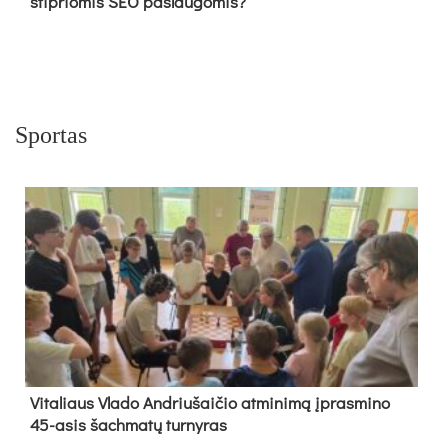
stipriomis SEO paslaugomis?
Sportas
Vi­ta­liaus Vla­do And­riu­šai­čio at­mi­ni­mą įpras­mi­no
45-asis šach­ma­tų tur­ny­ras