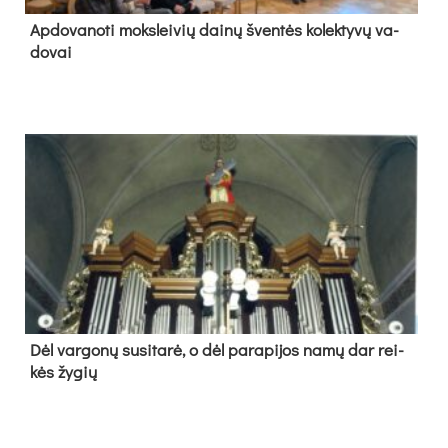
Ap­do­va­no­ti moks­lei­vių dai­nų šven­tės ko­lek­ty­vų va­
do­vai
Dėl var­go­nų su­si­ta­rė, o dėl pa­ra­pi­jos na­mų dar rei­
kės žy­gių