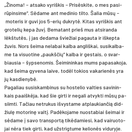
„Ži­no­ma! – at­sa­ko vy­riš­kis – Prisės­ki­te, o mes pa­si­
rūpin­si­me“. Sėda­me ant me­di­nio til­to. Ša­lia mūsų –
mo­te­ris ir gu­vi jos 5-erių duk­rytė. Ki­tas vy­riš­kis ant
gro­te­lių ke­pa žuvį. Be­ma­tant prie­š mus at­si­ran­da
lėkštutės, į jas de­da­ma švie­žiai pa­gau­ta ir iš­kep­ta
žu­vis. Nors šei­ma ne­la­bai kal­ba ang­liš­kai, su­si­kal­ba­
me ta vi­suo­ti­ne „paukš­čių“ kal­ba ir ges­tais, o svar­
biau­sia – šyp­se­nomis. Šei­mi­nin­kas mums pa­pa­sa­ko­ja,
kad šei­ma gy­ve­na lai­ve, todėl to­kios va­ka­rienės yra
jų kas­die­nybė.
Pa­ga­liau su­si­skam­bi­nus su hos­te­lio val­ties sa­vi­nin­
kais paaiškė­ja, kad šie gir­ti ir ne­ga­li at­vyk­ti mūsų pa­
siim­ti. Ta­čiau ne­tru­kus iš­vys­ta­me at­plau­kian­čią did­
žiulę mo­to­rinę valtį. Padė­ko­ja­me nuo­sta­biai šei­mai ir
sėda­me į sa­vo trans­portą tikė­da­mie­si, kad vai­ruo­to­
jai nėra tiek gir­ti, kad užst­rig­tu­me ke­lionės vi­du­ry­je.