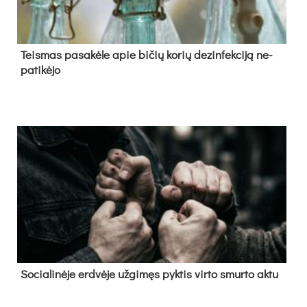
Teis­mas pa­sa­kė­le apie bi­čių ko­rių de­zin­fek­ci­ją ne­
pa­ti­kė­jo
So­cia­li­nė­je erd­vė­je už­gi­męs pyk­tis vir­to smur­to ak­tu