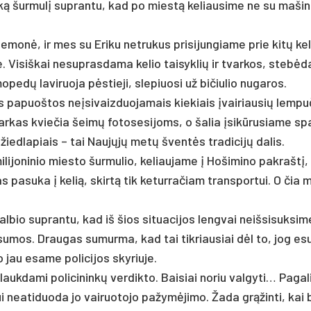
siš­ką šur­mu­lį su­pran­tu, kad po mies­tą ke­liau­si­me ne su ma­ši­
e­mo­nė, ir mes su Eri­ku ne­tru­kus pri­si­jun­gia­me prie ki­tų ke­
 Vi­siš­kai ne­sup­ras­da­ma ke­lio tai­syk­lių ir tvar­kos, ste­bė­
­dų la­vi­ruo­ja pės­tie­ji, sle­piuo­si už bi­čiu­lio nu­ga­ros.
a­puoš­tos neį­si­vaiz­duo­ja­mais kie­kiais įvai­riau­sių lem­pu­
ar­kas kvie­čia šei­mų fo­to­se­si­joms, o ša­lia įsi­kū­ru­sia­me sp
 žied­la­piais – tai Nau­jų­jų me­tų šven­tės tra­di­ci­jų da­lis.
i­li­jo­ni­nio mies­to šur­mu­lio, ke­liau­ja­me į Hošimino pa­kraš­tį,
as pa­su­ka į ke­lią, skir­tą tik ke­tur­ra­čiam trans­por­tui. O čia 
­bio su­pran­tu, kad iš šios si­tua­ci­jos leng­vai neiš­si­suk­si­m
ų su­mos. Drau­gas su­mur­ma, kad tai tik­riau­siai dėl to, jog es
o jau esa­me po­li­ci­jos sky­riu­je.
auk­da­mi po­li­ci­nin­kų ver­dik­to. Bai­siai no­riu val­gy­ti… Pa­ga­
nea­ti­duo­da jo vai­ruo­to­jo pa­žy­mė­ji­mo. Ža­da grą­žin­ti, kai