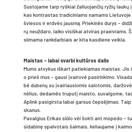
Sus­to­ja­me tarp ryš­kiai ža­liuo­jan­čių ry­žių lau­k
kas kont­ras­tas tra­di­ci­niams na­mams Lie­tu­vo­je ar
švie­sos ir erd­vės jaus­mą. Prie­ki­nės du­rys – di­d
rų neuž­da­ro, lai­ko vi­siš­kai at­vi­ras praei­viams. Š
sii­ma­ma rank­dar­biais ar ki­ta kas­die­ne veik­la.
Mais­tas – la­bai svar­bi kul­tū­ros da­lis
Mums at­vy­kus iš­kart pa­tie­kia­mas mais­tas. Jis či
o prieš mus – gau­si įvai­ro­vė pa­si­rin­ki­mo. Vi­sa­da
bė du­be­nų su įvai­riau­sio­mis sa­lo­to­mis, dar­žo­v
nė­lius, de­da­mės tru­pu­tį mais­to, su­val­go­me, ta­
Ap­link pa­si­girs­ta la­bai gar­sus čep­sė­ji­mas. Tai
ska­nus.
Pa­val­gius Eri­kas siū­lo vėl šok­ti ant mo­pe­do – tu­ri
si­da­bi­nę spal­vo­tais šal­mais, ke­liau­ja­me į kai­mo