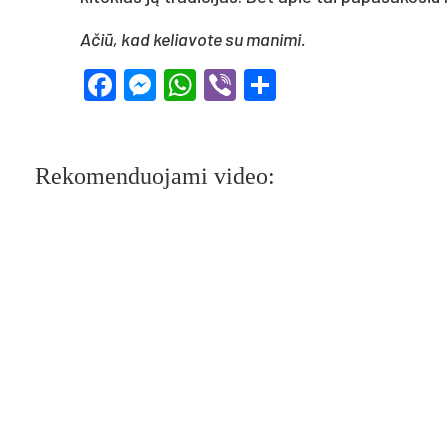
Ačiū, kad ke­lia­vo­te su ma­ni­mi.
Facebook
Messenger
WhatsApp
Viber
Share
Rekomenduojami video: