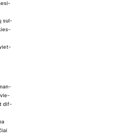
ne­si­
ų sul­
skies­
 viet­
s man­
švie­
t dif­
­ma
čiai