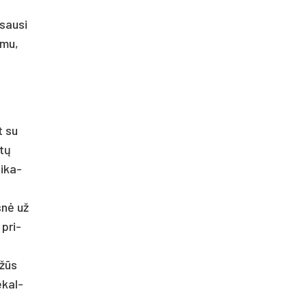
sau­si
š­mu,
t su
­tų
i­ka­
s­nė už
 pri­
­žūs
e­kal­