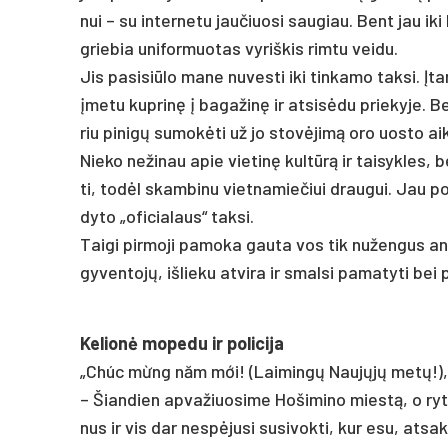
nui – su in­ter­ne­tu jau­čiuo­si sau­giau. Bent jau iki 
grie­bia uni­for­muo­tas vy­riš­kis rim­tu vei­du.
Jis pa­si­siū­lo ma­ne nu­ves­ti iki tin­ka­mo tak­si. Įt
įme­tu kup­ri­nę į ba­ga­ži­nę ir at­si­sė­du prie­ky­je. B
riu pi­ni­gų su­mo­kė­ti už jo sto­vė­ji­mą oro uos­to aikš
Nie­ko ne­ži­nau apie vie­ti­nę kul­tū­rą ir tai­syk­les
ti, to­dėl skam­bi­nu viet­na­mie­čiui drau­gui. Jau po 
dy­to „ofi­cia­laus“ tak­si.
Tai­gi pir­mo­ji pa­mo­ka gau­ta vos tik nu­žen­gus ant
gy­ven­to­jų, iš­lie­ku at­vi­ra ir smal­si pa­ma­ty­ti bei p
Ke­lio­nė mo­pe­du ir po­li­ci­ja
„Chúc mừng năm mới! (Lai­min­gų Nau­jų­jų me­tų!), – s
– Šian­dien ap­va­žiuo­si­me Hošimino mies­tą, o ry­to
nus ir vis dar ne­spė­ju­si su­si­vok­ti, kur esu, at­s