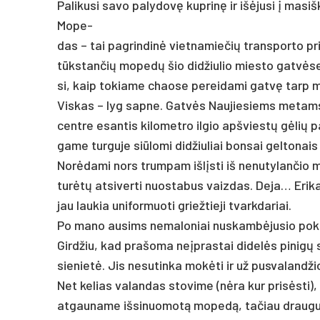
Pa­li­ku­si sa­vo pa­ly­do­vę kup­ri­nę ir išė­ju­si į ma­
Mo­pe­-
das – tai pa­grin­di­nė viet­na­mie­čių trans­por­to pri
tūks­tan­čių mo­pe­dų šio di­džiu­lio mies­to gat­vė­se.
si, kaip to­kia­me chao­se pe­rei­da­mi gat­vę tarp mo­pe
Vis­kas – lyg sap­ne. Gat­vės Nau­jie­siems me­tams p
cent­re esan­tis ki­lo­met­ro il­gio ap­švies­tų gė­lių p
ga­me tur­gu­je siū­lo­mi di­džiu­liai bon­sai gel­to­nais
No­rė­da­mi nors trum­pam iš­lįs­ti iš ne­nu­ty­lan­čio m
tu­rė­tų at­si­ver­ti nuo­sta­bus vaiz­das. De­ja… Eri­k
jau lau­kia uni­for­muo­ti griež­tie­ji tvark­da­riai.
Po ma­no au­sims ne­ma­lo­niai nu­skam­bė­ju­sio po­kal
Gir­džiu, kad pra­šo­ma neįp­ras­tai di­de­lės pi­ni­g
sie­nie­tė. Jis ne­su­tin­ka mo­kė­ti ir už pus­va­lan­dži
Net ke­lias va­lan­das sto­vi­me (nė­ra kur pri­sės­ti), l
at­gau­na­me iš­si­nuo­mo­tą mo­pe­dą, ta­čiau drau­gui 