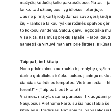
ma­žy­čių kė­du­čių ke­lio pa­kraš­čiuo­se. Ma­tau ir ja
lan­ko, tad džiau­giuo­si lyg iš­lo­šu­si lo­te­ri­jo­je.
Jau ne pir­mą kar­tą ro­dy­da­mas sa­vo ge­rą šir­dį ir
čių – ran­ko­se lai­kau ryš­kiai ro­ži­nės spal­vos gė­r
to ko­ko­sų van­de­niu. Sal­du, gai­vu, eg­zo­tiš­ka m
Vi­sa ki­ta, kas mū­sų pre­kių są­ra­še, – la­bai daug į
na­mie­tiš­ka vir­tu­vė man ar­ti prie šir­dies, ir kū­na
Taip pat, bet ki­taip
Ma­no pri­si­mi­ni­mus nu­trau­kia ir į rea­ly­bę grą­ži­
da­ri­no ga­ba­liu­kus ir šo­ku lau­kan, į snie­gu nu­kl
čian­čias ka­lė­di­nes lem­pu­tes. Viet­na­mie­čiai ir k
fe­rent!“ – (Taip pat, bet ki­taip!)
Vi­si mes, ma­tyt, esa­me pa­na­šūs, tik aug­da­mi pri
Nau­juo­sius Viet­na­me kar­tu su šia nuo­sta­bia šei­
ki­to­kias jų tra­di­ci­jas. Bet apie tai pa­pa­sa­ko­siu k