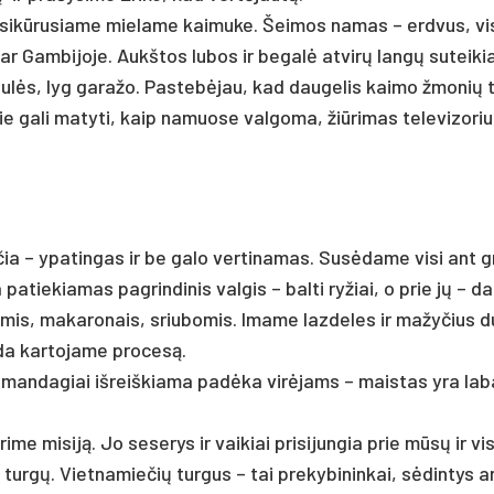
ų įsi­kū­ru­sia­me mie­la­me kai­mu­ke. Šei­mos na­mas – erd­vus, vi­
 Gam­bi­jo­je. Aukš­tos lu­bos ir be­ga­lė at­vi­rų lan­gų su­tei­ki
žiu­lės, lyg ga­ra­žo. Pas­te­bė­jau, kad dau­ge­lis kai­mo žmo­nių
ie ga­li ma­ty­ti, kaip na­muo­se val­go­ma, žiū­ri­mas te­le­vi­zo­ri
a – ypa­tin­gas ir be ga­lo ver­ti­na­mas. Su­sė­da­me vi­si ant g
 pa­tie­kia­mas pa­grin­di­nis val­gis – bal­ti ry­žiai, o prie jų – d
ė­mis, ma­ka­ro­nais, sriu­bo­mis. Ima­me laz­de­les ir ma­žy­čius 
da kar­to­ja­me pro­ce­są.
p man­da­giai iš­reiš­kia­ma pa­dė­ka vi­rė­jams – mais­tas yra la­b
­me mi­si­ją. Jo se­se­rys ir vai­kiai pri­si­jun­gia prie mū­sų ir vi­
 tur­gų. Viet­na­mie­čių tur­gus – tai pre­ky­bi­nin­kai, sė­din­tys a