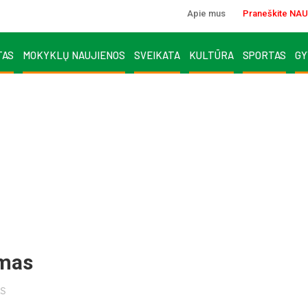
Apie mus
Praneškite NAU
TAS
MOKYKLŲ NAUJIENOS
SVEIKATA
KULTŪRA
SPORTAS
GY
amas
S