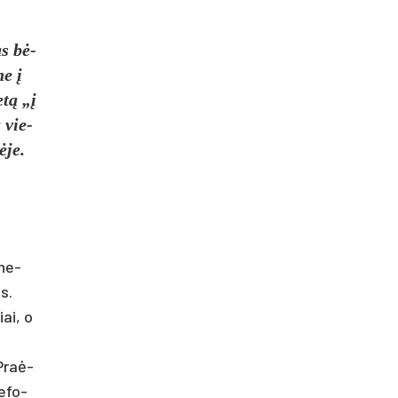
as bė­
ne į
­tą „į
u vie­
ė­je.
 ne­
as.
iai, o
 Praė­
e­fo­