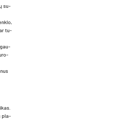
ių su­
enk­lo,
 ar tu­
p­gau­
u­ro­
o­nus
i­kas.
s pla­