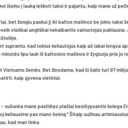
kol išei­nu į lau­ką ieš­ko­ti tak­si ir pa­jun­tu, kaip ma­ne už pe­č
a­riai, bet žen­giu pa­skui jį iki bal­tos ma­ši­nos be jo­kio tak­si ž
e­veik vi­siš­kai ang­liš­kai ne­kal­ban­tis vai­ruo­to­jas pa­klau­sia,
­te­lė­je.
, bet su­pran­tu, kad to­kius ke­liau­to­jus kaip aš la­bai leng­va a
mi­nu­tės li­pu lauk iš bal­to­sios ma­ši­nos ir žy­giuo­ju prie jo n
 Viet­na­mo že­mės. Bet ži­no­da­ma, kad ši ša­lis tu­ri 97 mi­li­j
a­tir­ti, kaip gy­ve­na vie­ti­niai.
u­šun­ka ma­ne pa­si­ti­kęs pla­čiai be­si­šyp­san­tis ko­le­ga Er
j ke­liau­si­me pas ma­no šei­mą.“ Ši­taip su­ži­nau ar­ti­miau­siu
a­kau, kad man tin­ka.