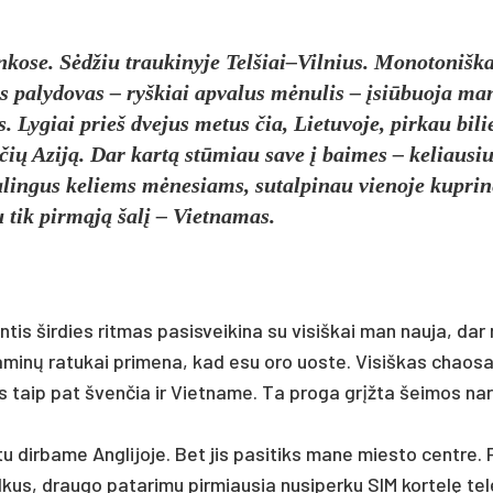
an­ko­se. Sė­džiu trau­ki­ny­je Telšiai–Vilnius. Mo­no­to­niš­k
s pa­ly­do­vas – ryš­kiai ap­va­lus mė­nu­lis – įsiū­buo­ja ma­
s. Ly­giai prieš dve­jus me­tus čia, Lie­tu­vo­je, pir­kau bi­lie
ry­čių Azi­ją. Dar kar­tą stū­miau sa­ve į bai­mes – ke­liau­si
a­lin­gus ke­liems mė­ne­siams, su­tal­pi­nau vie­no­je kup­ri­n
 tik pir­mą­ją ša­lį – Viet­na­mas.
n­tis šir­dies rit­mas pa­si­svei­ki­na su vi­siš­kai man nau­ja, dar
­ga­mi­nų ra­tu­kai pri­me­na, kad esu oro uos­te. Vi­siš­kas chao­s
iuos taip pat šven­čia ir Viet­na­me. Ta pro­ga grįž­ta šei­mos na­r
tu dir­ba­me Ang­li­jo­je. Bet jis pa­si­tiks ma­ne mies­to cent­re.
ul­kus, drau­go pa­ta­ri­mu pir­miau­sia nu­si­per­ku SIM kor­te­lę te­l