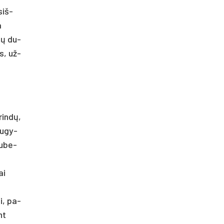
siš­
a
 tų du­
us, už­
rin­dų,
au­gy­
du­be­
ai
si, pa­
nt