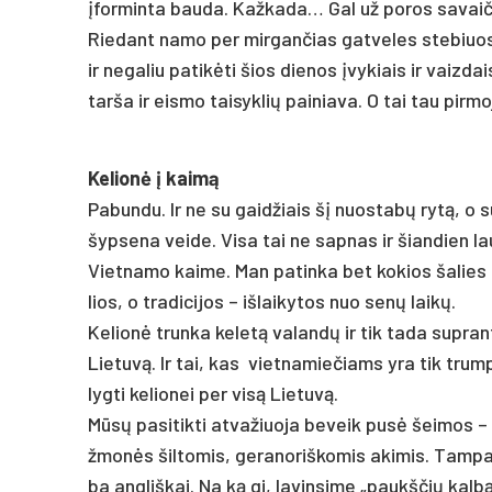
įfor­min­ta bau­da. Kaž­ka­da… Gal už po­ros sa­vai
Rie­dant na­mo per mir­gan­čias gat­ve­les ste­biuo­si 
ir ne­ga­liu pa­ti­kė­ti šios die­nos įvy­kiais ir vaiz­d
tar­ša ir eis­mo tai­syk­lių pai­nia­va. O tai tau pir­mo
Ke­lio­nė į kai­mą
Pa­bun­du. Ir ne su gai­džiais šį nuo­sta­bų ry­tą, o s
šyp­se­na vei­de. Vi­sa tai ne sap­nas ir šian­dien lau
Viet­na­mo kai­me. Man pa­tin­ka bet ko­kios ša­lies ka
lios, o tra­di­ci­jos – iš­lai­ky­tos nuo se­nų lai­kų.
Ke­lio­nė trun­ka ke­le­tą va­lan­dų ir tik ta­da su­pra
Lie­tu­vą. Ir tai, kas viet­na­mie­čiams yra tik trum­p
lyg­ti ke­lio­nei per vi­są Lie­tu­vą.
Mū­sų pa­si­tik­ti at­va­žiuo­ja be­veik pu­sė šei­mos – 
žmo­nės šil­to­mis, ge­ra­no­riš­ko­mis aki­mis. Tam­pa 
ba ang­liš­kai. Na ką gi, la­vin­si­me „paukš­čių kal­bą“