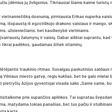
u­čiu įdė­mius jų žvilgs­nius. Tik­riau­siai šia­me kai­me tu­ris­tų 
 viet­na­mie­tiš­ką dos­nu­mą, pir­miau­sia Eri­kas nu­per­ka vai­si
i­mą, iš­spaus­tą iš eg­zo­tiš­ko­jo dra­ko­no vai­siaus ir man­go, 
ums, už­sie­nie­čiams, bet kas­die­ny­bė vie­ti­niams.
vai­riau­sių ža­lu­my­nų ir vai­sių. Da­bar aiš­kiai su­pran­tu, kad
s tik­rai pa­dė­kos, gau­da­mas ši­tiek vi­ta­mi­nų.
na lė­tė­jan­tis trau­ki­nio rit­mas. Su­val­gau pa­sku­ti­nius sal­dau
o­tą Vil­niaus mies­to gat­vę, re­giu kuk­lias, bet be ga­lo mie­lai 
i­ti piet­ry­čių Azi­jos gy­ven­to­jai vi­sa­da sa­ko „Sa­me sa­me, bu
­si­tai­ko­me prie su­pan­čios ap­lin­kos. Tai su­pra­tau švęs­da
ma, ma­ty­da­ma to­kias pa­na­šias, bet tuo pa­čiu ir stul­bi­nan­
i­tą kar­tą.