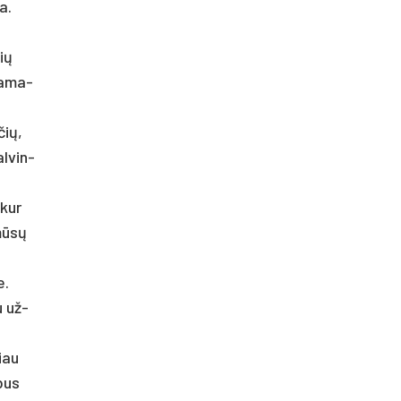
na.
lių
da­ma­
čių,
al­vin­
 kur
mū­sų
e.
u už­
liau
 bus