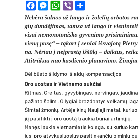
Facebook
Messenger
WhatsApp
Viber
Share
Ne­bė­ra šal­nos už lan­go ir žo­le­lių ar­ba­tos r
gių dun­dė­ji­mas, tam­sa už lan­go ir vie­nin­te­li
vi­sai ne­mo­no­to­niš­ko gy­ve­ni­mo pri­si­mi­ni­mu
vie­ną pu­sę“ – tą­kart į se­niai iš­sva­jo­tą Piet­
na. Nė­riau į neįp­ras­tą iš­šū­kį – daik­tus, rei­k
Atit­rū­kau nuo kas­die­nio pla­na­vi­mo. Ži­no­jau
Dėl būsto šildymo išlaidų kompensacijos
Oro uos­tas ir Viet­na­mo su­kčiai
Rit­mas. Grei­tas, gy­vy­bin­gas, ner­vin­gas, jau­di­na
pa­žin­ta ša­li­mi. O ly­giai braz­dan­tys vel­ka­mų la
Šim­tai žmo­nių. Ar­tė­ja ki­nų Nau­jie­ji me­tai, ku­r
jų pa­si­tik­ti į oro uos­tą trau­kia bū­riai ar­ti­mų­jų.
Ma­nęs lau­kia viet­na­mie­tis ko­le­ga, su ku­riuo kar­
ju­si pro at­vy­ku­siuo­sius pa­si­tin­kan­čių gi­mi­nių p