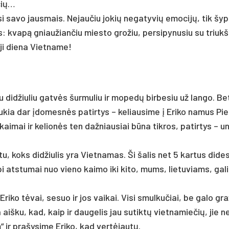
­čių…
sa­vo jaus­mais. Ne­jau­čiu jo­kių ne­ga­ty­vių emo­ci­jų, tik šyp­
ais: kva­pą gniau­žian­čiu mies­to gro­žiu, per­si­py­nu­siu su triuk
­ji die­na Viet­na­me!
u di­džiu­liu gat­vės šur­mu­liu ir mo­pe­dų bir­be­siu už lan­go. Be
­kia dar įdo­mes­nės pa­tir­tys – ke­liau­si­me į Eri­ko na­mus Pie
i­mai ir ke­lio­nės ten daž­niau­siai bū­na tik­ros, pa­tir­tys – un
n­tu, koks di­džiu­lis yra Viet­na­mas. Ši ša­lis net 5 kar­tus di­de
i at­stu­mai nuo vie­no kai­mo iki ki­to, mums, lie­tu­viams, ga­li
Eri­ko tė­vai, se­suo ir jos vai­kai. Vi­si smul­ku­čiai, be ga­lo gra
aiš­ku, kad, kaip ir dau­ge­lis jau su­tik­tų viet­na­mie­čių, jie n
 ir pra­šy­si­me Eri­ko, kad ver­tė­jau­tų.