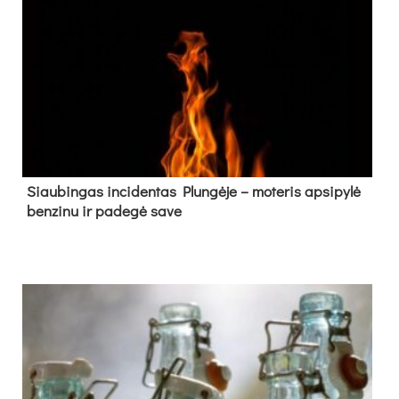
Siau­bin­gas in­ci­den­tas Plun­gė­je – mo­te­ris ap­si­py­lė
ben­zi­nu ir pa­de­gė sa­ve