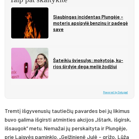
Siau­bin­gas in­ci­den­tas Plun­gė­je –
mo­te­ris ap­si­py­lė ben­zi­nu ir pa­de­gė
sa­ve
Ša­tei­kių švie­su­lys: mo­ky­to­ja, ku­
rios šir­dy­je de­ga mei­lė žo­džiui
Powered by Setupad
Tremtį išgyvenusių tautiečių pavardes bei jų likimus
buvo galima išgirsti atminties akcijos „Ištark, išgirsk,
išsaugok“ metu. Nemažai jų perskaityta ir Plungėje,
prie Laisvės paminklo. „Gelžinienė Julė – grįžo, Lūža