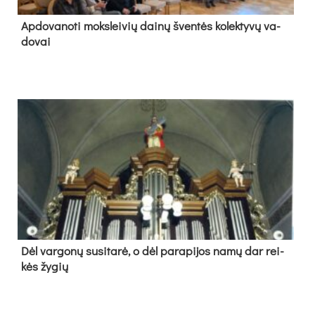
Ap­do­va­no­ti moks­lei­vių dai­nų šven­tės ko­lek­ty­vų va­
do­vai
Dėl var­go­nų su­si­ta­rė, o dėl pa­ra­pi­jos na­mų dar rei­
kės žy­gių