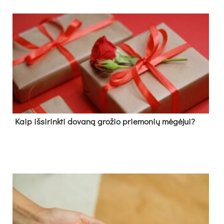
Kaip išsirinkti dovaną grožio priemonių mėgėjui?