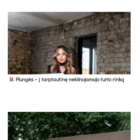
Iš Plungės – į tarptautinę nekilnojamojo turto rinką