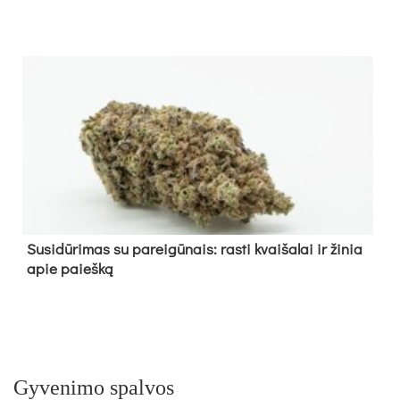
Su­si­dū­ri­mas su pa­rei­gū­nais: ras­ti kvai­ša­lai ir ži­nia
apie paieš­ką
Gyvenimo spalvos