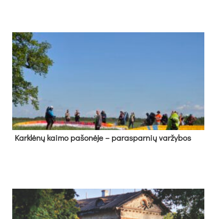
Kark­lė­nų kai­mo pa­šo­nė­je – pa­ras­par­nių var­žy­bos