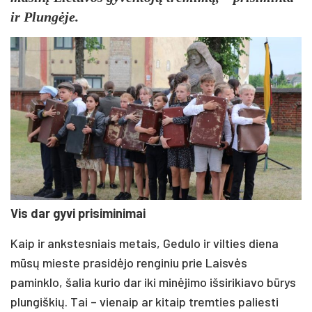
ir Plungėje.
Vis dar gyvi prisiminimai
Kaip ir ankstesniais metais, Gedulo ir vilties diena
mūsų mieste prasidėjo renginiu prie Laisvės
paminklo, šalia kurio dar iki minėjimo išsirikiavo būrys
plungiškių. Tai – vienaip ar kitaip tremties paliesti