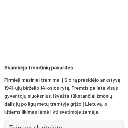
Skambėjo tremtinių pavardės
Pirmieji masiniai trėmimai į Sibirą prasidėjo ankstyvą
1941-ųjų birželio 14-osios rytą. Tremtis palietė visus
gyventojų sluoksnius. Išvežta tūkstančiai žmonių,
dalis jų po ilgų metų tremtyje grįžo į Lietuvą, o
kitiems likimas lėmė likti svetimoje žemėje.
Taip pat skaitykite