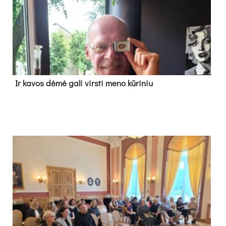
Ir ka­vos dė­mė ga­li virs­ti me­no kū­ri­niu