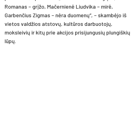
Romanas – grįžo, Mačernienė Liudvika – mirė,
Garbenčius Zigmas – nėra duomenų“, – skambėjo iš
vietos valdžios atstovų, kultūros darbuotojų,
moksleivių ir kitų prie akcijos prisijungusių plungiškių
lūpų.