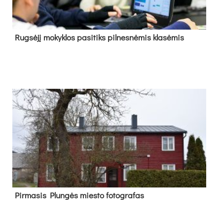
Rug­sė­jį mo­kyk­los pa­si­tiks pil­nes­nė­mis kla­sė­mis
Pir­ma­sis Plun­gės mies­to fo­tog­ra­fas