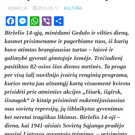
REDAKCIJA
2023-06-17
KULTŪRA
Facebook
Messenger
WhatsApp
Viber
Share
Birželio 14-ąją, minėdami Gedulo ir vilties dieną,
kasmet prisimename ir pagerbiame tuos, iš kurių
buvo atimtas brangiausias turtas – laisvė ir
galimybė gyventi gimtojoje žemėje. Trečiadienį
pasitiktos 82-osios šios dienos metinės. Ta proga
per visą šalį nuvilnijo įvairių renginių programa,
kurios metu jau aštuntąjį kartą visuomenė kviesta
prisidėti prie atminties akcijos „Ištark, išgirsk,
išsaugok“ ir kitaip prisiminti nukentėjusiuosius
nuo sovietų represijų, jų išblaškytus gyvenimus
bei neretai tragiškus likimus. Birželio 14-oji –
diena, kai 1941-aisiais Sovietų Sąjunga pradėjo
masinį Lietuvos gyventojų trėmimą, – prisiminta