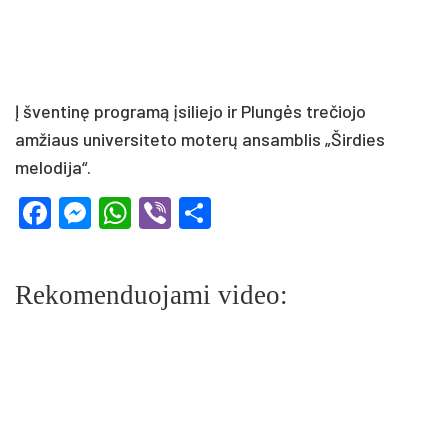
Į šventinę programą įsiliejo ir Plungės trečiojo
amžiaus universiteto moterų ansamblis „Širdies
melodija“.
Facebook
Messenger
WhatsApp
Viber
Share
Rekomenduojami video: