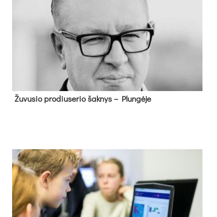
Žu­vu­sio pro­diu­se­rio šak­nys – Plun­gė­je