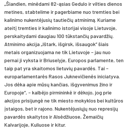
„Šiandien, minėdami 82-ąsias Gedulo ir vilties dienos
metines, stabtelime ir pagerbiame nuo tremties bei
kalinimo nukentėjusių tautiečių atminimą. Kuriame
ateitį tremties ir kalinimo istorijai visoje Lietuvoje,
perskaitydami daugiau 100 tūkstančių pavardžių.
Atminimo akcija „Ištark, išgirsk, išsaugok“ šiais
metais organizuojama ne tik Lietuvoje – jau nuo
pernai ji vyksta ir Briuselyje, Europos parlamente, ten
taip pat yra skaitomos lietuvių pavardės. Tai –
europarlamentarės Rasos Juknevičienės iniciatyva.
Jos dėka apie mūsų kančias, išgyvenimus žino ir
Europoje“, – kalbėjo pirmininkė ir dėkojo, jog prie
akcijos prisijungė ne tik miesto mokyklos bei kultūros
įstaigos, bet ir rajono. Nukentėjusiųjų nuo represijų
pavardės skaitytos ir Alsėdžiuose, Žemaičių
Kalvarijoje, Kuliuose ir kitur.