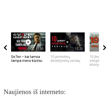
17:50
12:25
Se7en – kai tamsa
10 įsimintinų
10 įtemptų, k
tampa meno kūriniu
detektyvinių serialų
stingdančių k
istorijų
Naujienos iš interneto: