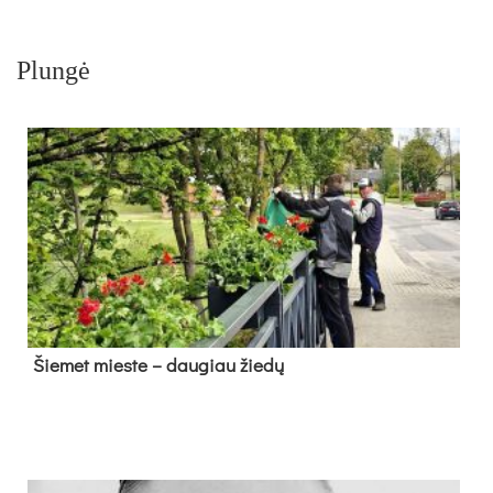
Plungė
Šie­met mies­te – dau­giau žie­dų