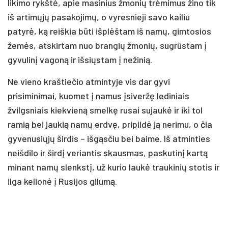
likimo rykštė, apie masinius žmonių trėmimus žino tik
iš artimųjų pasakojimų, o vyresnieji savo kailiu
patyrė, ką reiškia būti išplėštam iš namų, gimtosios
žemės, atskirtam nuo brangių žmonių, sugrūstam į
gyvulinį vagoną ir išsiųstam į nežinią.
Ne vieno kraštiečio atmintyje vis dar gyvi
prisiminimai, kuomet į namus įsiveržę lediniais
žvilgsniais kiekvieną smelkę rusai sujaukė ir iki tol
ramią bei jaukią namų erdvę, pripildė ją nerimu, o čia
gyvenusiųjų širdis – išgąsčiu bei baime. Iš atminties
neišdilo ir širdį veriantis skausmas, paskutinį kartą
minant namų slenkstį, už kurio laukė traukinių stotis ir
ilga kelionė į Rusijos gilumą.