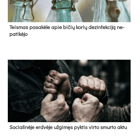
Teis­mas pa­sa­kė­le apie bi­čių ko­rių de­zin­fek­ci­ją ne­
pa­ti­kė­jo
So­cia­li­nė­je erd­vė­je už­gi­męs pyk­tis vir­to smur­to ak­tu