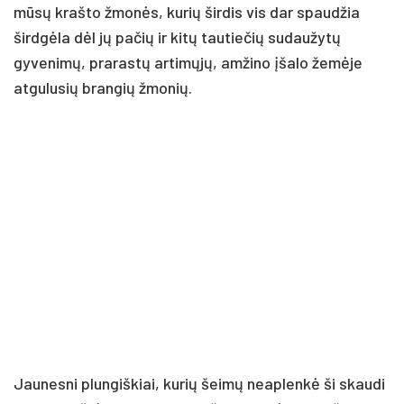
mūsų krašto žmonės, kurių širdis vis dar spaudžia
širdgėla dėl jų pačių ir kitų tautiečių sudaužytų
gyvenimų, prarastų artimųjų, amžino įšalo žemėje
atgulusių brangių žmonių.
Jaunesni plungiškiai, kurių šeimų neaplenkė ši skaudi