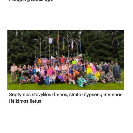
Sep­ty­nios sto­vyk­los die­nos, šim­tai šyp­se­nų ir vie­nas
iš­ti­ki­mas lie­tus