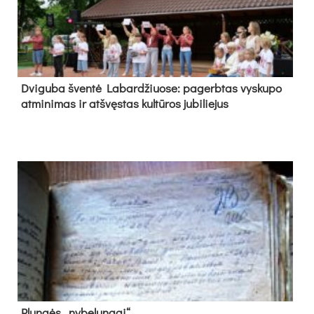
Dvi­gu­ba šven­tė La­bar­džiuo­se: pa­gerb­tas vys­ku­po
at­mi­ni­mas ir at­švęs­tas kul­tū­ros ju­bi­lie­jus
Plun­gės „ny­be­lun­gai“