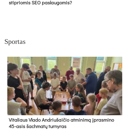
stipriomis SEO paslaugomis?
Sportas
Vi­ta­liaus Vla­do And­riu­šai­čio at­mi­ni­mą įpras­mi­no
45-asis šach­ma­tų tur­ny­ras