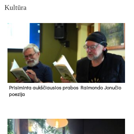
Kultūra
Pri­si­min­ta aukš­čiau­sios pra­bos Rai­mon­do Jo­nu­čio
poe­zi­ja